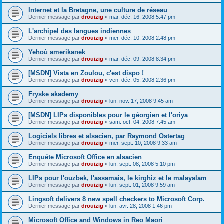
Internet et la Bretagne, une culture de réseau
Dernier message par
drouizig
«
mar. déc. 16, 2008 5:47 pm
L'archipel des langues indiennes
Dernier message par
drouizig
«
mer. déc. 10, 2008 2:48 pm
Yehoù amerikanek
Dernier message par
drouizig
«
mar. déc. 09, 2008 8:34 pm
[MSDN] Vista en Zoulou, c'est dispo !
Dernier message par
drouizig
«
ven. déc. 05, 2008 2:36 pm
Fryske akademy
Dernier message par
drouizig
«
lun. nov. 17, 2008 9:45 am
[MSDN] LIPs disponibles pour le géorgien et l'oriya
Dernier message par
drouizig
«
sam. oct. 04, 2008 7:45 am
Logiciels libres et alsacien, par Raymond Ostertag
Dernier message par
drouizig
«
mer. sept. 10, 2008 9:33 am
Enquête Microsoft Office en alsacien
Dernier message par
drouizig
«
lun. sept. 08, 2008 5:10 pm
LIPs pour l'ouzbek, l'assamais, le kirghiz et le malayalam
Dernier message par
drouizig
«
lun. sept. 01, 2008 9:59 am
Lingsoft delivers 8 new spell checkers to Microsoft Corp.
Dernier message par
drouizig
«
lun. avr. 28, 2008 1:46 pm
Microsoft Office and Windows in Reo Maori