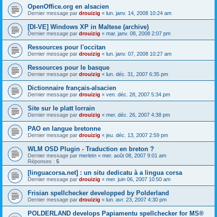
OpenOffice.org en alsacien
Dernier message par
drouizig
«
lun. janv. 14, 2008 10:24 am
[DI-VE] Windows XP in Maltese (archive)
Dernier message par
drouizig
«
mar. janv. 08, 2008 2:07 pm
Ressources pour l'occitan
Dernier message par
drouizig
«
lun. janv. 07, 2008 10:27 am
Ressources pour le basque
Dernier message par
drouizig
«
lun. déc. 31, 2007 6:35 pm
Dictionnaire français-alsacien
Dernier message par
drouizig
«
ven. déc. 28, 2007 5:34 pm
Site sur le platt lorrain
Dernier message par
drouizig
«
mer. déc. 26, 2007 4:38 pm
PAO en langue bretonne
Dernier message par
drouizig
«
jeu. déc. 13, 2007 2:59 pm
WLM OSD Plugin - Traduction en breton ?
Dernier message par
merletn
«
mer. août 08, 2007 9:01 am
Réponses :
5
[linguacorsa.net] : un situ dedicatu à a lingua corsa
Dernier message par
drouizig
«
mer. juin 06, 2007 10:50 am
Frisian spellchecker developped by Polderland
Dernier message par
drouizig
«
lun. avr. 23, 2007 4:30 pm
POLDERLAND develops Papiamentu spellchecker for MS®