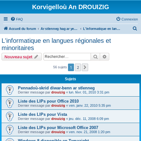
Korvigelloù An DROUIZIG
FAQ
Connexion
R
Accueil du forum
Ar stlenneg hag ar yezhoù bihan er bed a-bezh
L'informatique en langues régionales et minoritaires
e
L'informatique en langues régionales et
c
minoritaires
h
Rechercher
Recherche avanc
Nouveau sujet
e
r
1
2
Suivant
56 sujets
c
Sujets
h
Pennadoù-skrid diwar-benn ar stlenneg
e
Dernier message par
drouizig
«
lun. févr. 01, 2010 3:31 pm
r
Liste des LIPs pour Office 2010
Dernier message par
drouizig
«
ven. janv. 22, 2010 5:35 pm
Liste des LIPs pour Vista
Dernier message par
drouizig
«
jeu. déc. 11, 2008 6:09 pm
Liste des LIPs pour Microsoft Office 2007
Dernier message par
drouizig
«
ven. nov. 21, 2008 1:20 pm
Windows 8 disponible en Tamazight