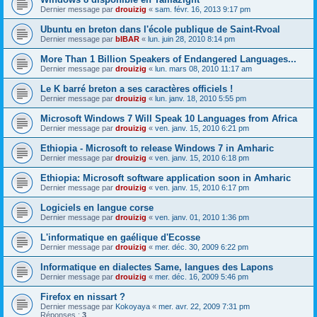
Dernier message par
drouizig
«
sam. févr. 16, 2013 9:17 pm
Ubuntu en breton dans l'école publique de Saint-Rvoal
Dernier message par
bIBAR
«
lun. juin 28, 2010 8:14 pm
More Than 1 Billion Speakers of Endangered Languages...
Dernier message par
drouizig
«
lun. mars 08, 2010 11:17 am
Le K barré breton a ses caractères officiels !
Dernier message par
drouizig
«
lun. janv. 18, 2010 5:55 pm
Microsoft Windows 7 Will Speak 10 Languages from Africa
Dernier message par
drouizig
«
ven. janv. 15, 2010 6:21 pm
Ethiopia - Microsoft to release Windows 7 in Amharic
Dernier message par
drouizig
«
ven. janv. 15, 2010 6:18 pm
Ethiopia: Microsoft software application soon in Amharic
Dernier message par
drouizig
«
ven. janv. 15, 2010 6:17 pm
Logiciels en langue corse
Dernier message par
drouizig
«
ven. janv. 01, 2010 1:36 pm
L'informatique en gaélique d'Ecosse
Dernier message par
drouizig
«
mer. déc. 30, 2009 6:22 pm
Informatique en dialectes Same, langues des Lapons
Dernier message par
drouizig
«
mer. déc. 16, 2009 5:46 pm
Firefox en nissart ?
Dernier message par
Kokoyaya
«
mer. avr. 22, 2009 7:31 pm
Réponses :
3