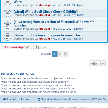
Word
Dernier message par
drouizig
«
lun. avr. 23, 2007 4:26 pm
[wired] Will a Spell-Check Check Gàidhlig?
Dernier message par
drouizig
«
lun. avr. 23, 2007 2:36 pm
[di-ve news] Maltese version of Microsoft WindowsXP
launched
Dernier message par
drouizig
«
lun. avr. 23, 2007 2:30 pm
[SwissInfo] Une ouverture pour le romanche
Dernier message par
drouizig
«
jeu. avr. 19, 2007 5:13 pm
Nouveau sujet
1
2
Suivant
56 sujets
Aller
PERMISSIONS DU FORUM
Vous
ne pouvez pas
publier de nouveaux sujets dans ce forum
Vous
ne pouvez pas
répondre aux sujets dans ce forum
Vous
ne pouvez pas
modifier vos messages dans ce forum
Vous
ne pouvez pas
supprimer vos messages dans ce forum
Vous
ne pouvez pas
transférer de pièces jointes dans ce forum
Accueil du forum
Supprimer les cookies
Fuseau horaire sur
UTC+01:00
Développé par
phpBB
® Forum Software © phpBB Limited