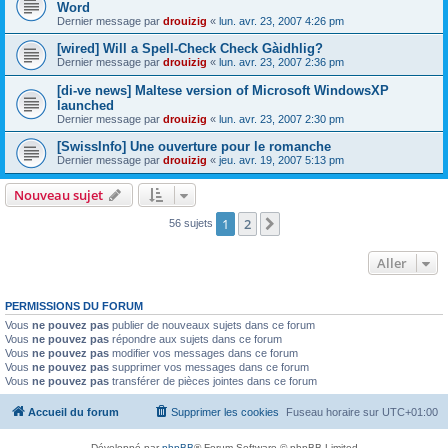
Word
Dernier message par
drouizig
«
lun. avr. 23, 2007 4:26 pm
[wired] Will a Spell-Check Check Gàidhlig?
Dernier message par
drouizig
«
lun. avr. 23, 2007 2:36 pm
[di-ve news] Maltese version of Microsoft WindowsXP
launched
Dernier message par
drouizig
«
lun. avr. 23, 2007 2:30 pm
[SwissInfo] Une ouverture pour le romanche
Dernier message par
drouizig
«
jeu. avr. 19, 2007 5:13 pm
Nouveau sujet
1
2
Suivant
56 sujets
Aller
PERMISSIONS DU FORUM
Vous
ne pouvez pas
publier de nouveaux sujets dans ce forum
Vous
ne pouvez pas
répondre aux sujets dans ce forum
Vous
ne pouvez pas
modifier vos messages dans ce forum
Vous
ne pouvez pas
supprimer vos messages dans ce forum
Vous
ne pouvez pas
transférer de pièces jointes dans ce forum
Accueil du forum
Supprimer les cookies
Fuseau horaire sur
UTC+01:00
Développé par
phpBB
® Forum Software © phpBB Limited