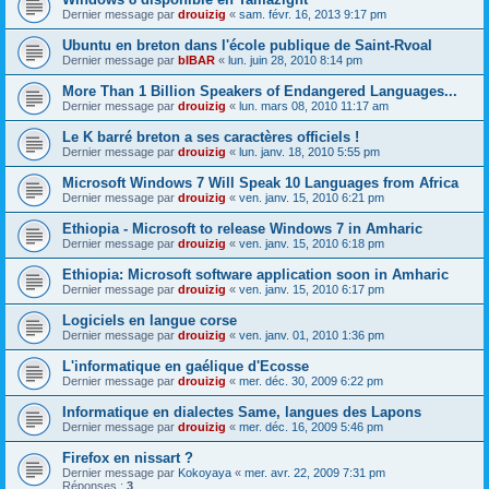
Dernier message par
drouizig
«
sam. févr. 16, 2013 9:17 pm
Ubuntu en breton dans l'école publique de Saint-Rvoal
Dernier message par
bIBAR
«
lun. juin 28, 2010 8:14 pm
More Than 1 Billion Speakers of Endangered Languages...
Dernier message par
drouizig
«
lun. mars 08, 2010 11:17 am
Le K barré breton a ses caractères officiels !
Dernier message par
drouizig
«
lun. janv. 18, 2010 5:55 pm
Microsoft Windows 7 Will Speak 10 Languages from Africa
Dernier message par
drouizig
«
ven. janv. 15, 2010 6:21 pm
Ethiopia - Microsoft to release Windows 7 in Amharic
Dernier message par
drouizig
«
ven. janv. 15, 2010 6:18 pm
Ethiopia: Microsoft software application soon in Amharic
Dernier message par
drouizig
«
ven. janv. 15, 2010 6:17 pm
Logiciels en langue corse
Dernier message par
drouizig
«
ven. janv. 01, 2010 1:36 pm
L'informatique en gaélique d'Ecosse
Dernier message par
drouizig
«
mer. déc. 30, 2009 6:22 pm
Informatique en dialectes Same, langues des Lapons
Dernier message par
drouizig
«
mer. déc. 16, 2009 5:46 pm
Firefox en nissart ?
Dernier message par
Kokoyaya
«
mer. avr. 22, 2009 7:31 pm
Réponses :
3