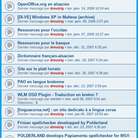
OpenOffice.org en alsacien
Dernier message par
drouizig
«
lun. janv. 14, 2008 10:24 am
[DI-VE] Windows XP in Maltese (archive)
Dernier message par
drouizig
«
mar. janv. 08, 2008 2:07 pm
Ressources pour l'occitan
Dernier message par
drouizig
«
lun. janv. 07, 2008 10:27 am
Ressources pour le basque
Dernier message par
drouizig
«
lun. déc. 31, 2007 6:35 pm
Dictionnaire français-alsacien
Dernier message par
drouizig
«
ven. déc. 28, 2007 5:34 pm
Site sur le platt lorrain
Dernier message par
drouizig
«
mer. déc. 26, 2007 4:38 pm
PAO en langue bretonne
Dernier message par
drouizig
«
jeu. déc. 13, 2007 2:59 pm
WLM OSD Plugin - Traduction en breton ?
Dernier message par
merletn
«
mer. août 08, 2007 9:01 am
Réponses :
5
[linguacorsa.net] : un situ dedicatu à a lingua corsa
Dernier message par
drouizig
«
mer. juin 06, 2007 10:50 am
Frisian spellchecker developped by Polderland
Dernier message par
drouizig
«
lun. avr. 23, 2007 4:30 pm
POLDERLAND develops Papiamentu spellchecker for MS®