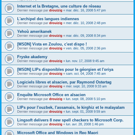
Internet et la Bretagne, une culture de réseau
Dernier message par
drouizig
«
mar. déc. 16, 2008 5:47 pm
L'archipel des langues indiennes
Dernier message par
drouizig
«
mer. déc. 10, 2008 2:48 pm
Yehoù amerikanek
Dernier message par
drouizig
«
mar. déc. 09, 2008 8:34 pm
[MSDN] Vista en Zoulou, c'est dispo !
Dernier message par
drouizig
«
ven. déc. 05, 2008 2:36 pm
Fryske akademy
Dernier message par
drouizig
«
lun. nov. 17, 2008 9:45 am
[MSDN] LIPs disponibles pour le géorgien et l'oriya
Dernier message par
drouizig
«
sam. oct. 04, 2008 7:45 am
Logiciels libres et alsacien, par Raymond Ostertag
Dernier message par
drouizig
«
mer. sept. 10, 2008 9:33 am
Enquête Microsoft Office en alsacien
Dernier message par
drouizig
«
lun. sept. 08, 2008 5:10 pm
LIPs pour l'ouzbek, l'assamais, le kirghiz et le malayalam
Dernier message par
drouizig
«
lun. sept. 01, 2008 9:59 am
Lingsoft delivers 8 new spell checkers to Microsoft Corp.
Dernier message par
drouizig
«
lun. avr. 28, 2008 1:46 pm
Microsoft Office and Windows in Reo Maori