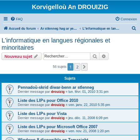
Korvigelloù An DROUIZIG
FAQ
Connexion
R
Accueil du forum
Ar stlenneg hag ar yezhoù bihan er bed a-bezh
L'informatique en langues régionales et minoritaires
e
L'informatique en langues régionales et
c
minoritaires
h
Rechercher
Recherche avanc
Nouveau sujet
e
r
1
2
Suivant
56 sujets
c
Sujets
h
Pennadoù-skrid diwar-benn ar stlenneg
e
Dernier message par
drouizig
«
lun. févr. 01, 2010 3:31 pm
r
Liste des LIPs pour Office 2010
Dernier message par
drouizig
«
ven. janv. 22, 2010 5:35 pm
Liste des LIPs pour Vista
Dernier message par
drouizig
«
jeu. déc. 11, 2008 6:09 pm
Liste des LIPs pour Microsoft Office 2007
Dernier message par
drouizig
«
ven. nov. 21, 2008 1:20 pm
Windows 8 disponible en Tamazight