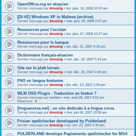
OpenOffice.org en alsacien
Dernier message par
drouizig
«
lun. janv. 14, 2008 10:24 am
[DI-VE] Windows XP in Maltese (archive)
Dernier message par
drouizig
«
mar. janv. 08, 2008 2:07 pm
Ressources pour l'occitan
Dernier message par
drouizig
«
lun. janv. 07, 2008 10:27 am
Ressources pour le basque
Dernier message par
drouizig
«
lun. déc. 31, 2007 6:35 pm
Dictionnaire français-alsacien
Dernier message par
drouizig
«
ven. déc. 28, 2007 5:34 pm
Site sur le platt lorrain
Dernier message par
drouizig
«
mer. déc. 26, 2007 4:38 pm
PAO en langue bretonne
Dernier message par
drouizig
«
jeu. déc. 13, 2007 2:59 pm
WLM OSD Plugin - Traduction en breton ?
Dernier message par
merletn
«
mer. août 08, 2007 9:01 am
Réponses :
5
[linguacorsa.net] : un situ dedicatu à a lingua corsa
Dernier message par
drouizig
«
mer. juin 06, 2007 10:50 am
Frisian spellchecker developped by Polderland
Dernier message par
drouizig
«
lun. avr. 23, 2007 4:30 pm
POLDERLAND develops Papiamentu spellchecker for MS®