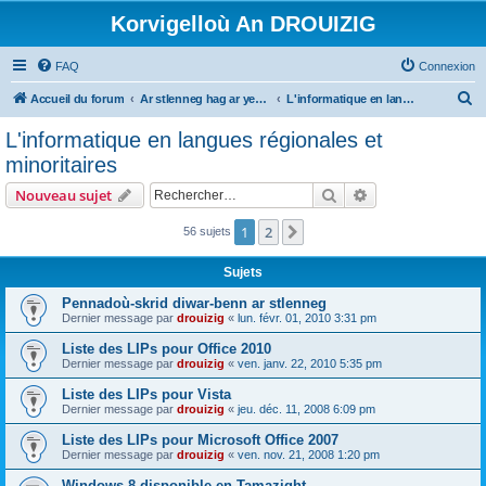
Korvigelloù An DROUIZIG
FAQ
Connexion
R
Accueil du forum
Ar stlenneg hag ar yezhoù bihan er bed a-bezh
L'informatique en langues régionales et minoritaires
e
L'informatique en langues régionales et
c
minoritaires
h
Rechercher
Recherche avanc
Nouveau sujet
e
r
1
2
Suivant
56 sujets
c
Sujets
h
Pennadoù-skrid diwar-benn ar stlenneg
e
Dernier message par
drouizig
«
lun. févr. 01, 2010 3:31 pm
r
Liste des LIPs pour Office 2010
Dernier message par
drouizig
«
ven. janv. 22, 2010 5:35 pm
Liste des LIPs pour Vista
Dernier message par
drouizig
«
jeu. déc. 11, 2008 6:09 pm
Liste des LIPs pour Microsoft Office 2007
Dernier message par
drouizig
«
ven. nov. 21, 2008 1:20 pm
Windows 8 disponible en Tamazight