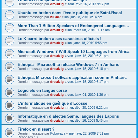
Dernier message par
drouizig
«
sam. févr. 16, 2013 9:17 pm
Ubuntu en breton dans l'école publique de Saint-Rvoal
Dernier message par
bIBAR
«
lun. juin 28, 2010 8:14 pm
More Than 1 Billion Speakers of Endangered Languages...
Dernier message par
drouizig
«
lun. mars 08, 2010 11:17 am
Le K barré breton a ses caractères officiels !
Dernier message par
drouizig
«
lun. janv. 18, 2010 5:55 pm
Microsoft Windows 7 Will Speak 10 Languages from Africa
Dernier message par
drouizig
«
ven. janv. 15, 2010 6:21 pm
Ethiopia - Microsoft to release Windows 7 in Amharic
Dernier message par
drouizig
«
ven. janv. 15, 2010 6:18 pm
Ethiopia: Microsoft software application soon in Amharic
Dernier message par
drouizig
«
ven. janv. 15, 2010 6:17 pm
Logiciels en langue corse
Dernier message par
drouizig
«
ven. janv. 01, 2010 1:36 pm
L'informatique en gaélique d'Ecosse
Dernier message par
drouizig
«
mer. déc. 30, 2009 6:22 pm
Informatique en dialectes Same, langues des Lapons
Dernier message par
drouizig
«
mer. déc. 16, 2009 5:46 pm
Firefox en nissart ?
Dernier message par
Kokoyaya
«
mer. avr. 22, 2009 7:31 pm
Réponses :
3