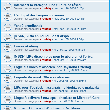
Internet et la Bretagne, une culture de réseau
Dernier message par
drouizig
«
mar. déc. 16, 2008 5:47 pm
L'archipel des langues indiennes
Dernier message par
drouizig
«
mer. déc. 10, 2008 2:48 pm
Yehoù amerikanek
Dernier message par
drouizig
«
mar. déc. 09, 2008 8:34 pm
[MSDN] Vista en Zoulou, c'est dispo !
Dernier message par
drouizig
«
ven. déc. 05, 2008 2:36 pm
Fryske akademy
Dernier message par
drouizig
«
lun. nov. 17, 2008 9:45 am
[MSDN] LIPs disponibles pour le géorgien et l'oriya
Dernier message par
drouizig
«
sam. oct. 04, 2008 7:45 am
Logiciels libres et alsacien, par Raymond Ostertag
Dernier message par
drouizig
«
mer. sept. 10, 2008 9:33 am
Enquête Microsoft Office en alsacien
Dernier message par
drouizig
«
lun. sept. 08, 2008 5:10 pm
LIPs pour l'ouzbek, l'assamais, le kirghiz et le malayalam
Dernier message par
drouizig
«
lun. sept. 01, 2008 9:59 am
Lingsoft delivers 8 new spell checkers to Microsoft Corp.
Dernier message par
drouizig
«
lun. avr. 28, 2008 1:46 pm
Microsoft Office and Windows in Reo Maori