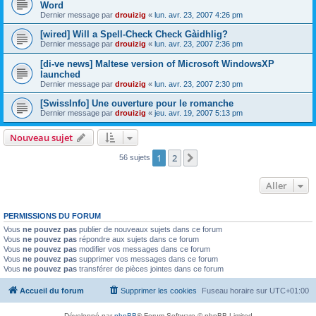
Word
Dernier message par
drouizig
«
lun. avr. 23, 2007 4:26 pm
[wired] Will a Spell-Check Check Gàidhlig?
Dernier message par
drouizig
«
lun. avr. 23, 2007 2:36 pm
[di-ve news] Maltese version of Microsoft WindowsXP
launched
Dernier message par
drouizig
«
lun. avr. 23, 2007 2:30 pm
[SwissInfo] Une ouverture pour le romanche
Dernier message par
drouizig
«
jeu. avr. 19, 2007 5:13 pm
Nouveau sujet
1
2
Suivant
56 sujets
Aller
PERMISSIONS DU FORUM
Vous
ne pouvez pas
publier de nouveaux sujets dans ce forum
Vous
ne pouvez pas
répondre aux sujets dans ce forum
Vous
ne pouvez pas
modifier vos messages dans ce forum
Vous
ne pouvez pas
supprimer vos messages dans ce forum
Vous
ne pouvez pas
transférer de pièces jointes dans ce forum
Accueil du forum
Supprimer les cookies
Fuseau horaire sur
UTC+01:00
Développé par
phpBB
® Forum Software © phpBB Limited