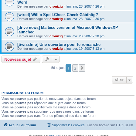
Word
Dernier message par
drouizig
«
lun. avr. 23, 2007 4:26 pm
[wired] Will a Spell-Check Check Gàidhlig?
Dernier message par
drouizig
«
lun. avr. 23, 2007 2:36 pm
[di-ve news] Maltese version of Microsoft WindowsXP
launched
Dernier message par
drouizig
«
lun. avr. 23, 2007 2:30 pm
[SwissInfo] Une ouverture pour le romanche
Dernier message par
drouizig
«
jeu. avr. 19, 2007 5:13 pm
Nouveau sujet
1
2
Suivant
56 sujets
Aller
PERMISSIONS DU FORUM
Vous
ne pouvez pas
publier de nouveaux sujets dans ce forum
Vous
ne pouvez pas
répondre aux sujets dans ce forum
Vous
ne pouvez pas
modifier vos messages dans ce forum
Vous
ne pouvez pas
supprimer vos messages dans ce forum
Vous
ne pouvez pas
transférer de pièces jointes dans ce forum
Accueil du forum
Supprimer les cookies
Fuseau horaire sur
UTC+01:00
Développé par
phpBB
® Forum Software © phpBB Limited