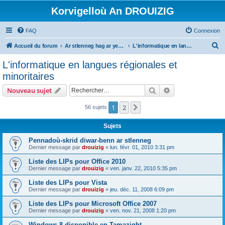
Korvigelloù An DROUIZIG
FAQ
Connexion
R
Accueil du forum
Ar stlenneg hag ar yezhoù bihan er bed a-bezh
L'informatique en langues régionales et minoritaires
e
L'informatique en langues régionales et
c
minoritaires
h
Rechercher
Recherche avanc
Nouveau sujet
e
r
1
2
Suivant
56 sujets
c
Sujets
h
Pennadoù-skrid diwar-benn ar stlenneg
e
Dernier message par
drouizig
«
lun. févr. 01, 2010 3:31 pm
r
Liste des LIPs pour Office 2010
Dernier message par
drouizig
«
ven. janv. 22, 2010 5:35 pm
Liste des LIPs pour Vista
Dernier message par
drouizig
«
jeu. déc. 11, 2008 6:09 pm
Liste des LIPs pour Microsoft Office 2007
Dernier message par
drouizig
«
ven. nov. 21, 2008 1:20 pm
Windows 8 disponible en Tamazight