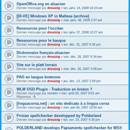
OpenOffice.org en alsacien
Dernier message par
drouizig
«
lun. janv. 14, 2008 10:24 am
[DI-VE] Windows XP in Maltese (archive)
Dernier message par
drouizig
«
mar. janv. 08, 2008 2:07 pm
Ressources pour l'occitan
Dernier message par
drouizig
«
lun. janv. 07, 2008 10:27 am
Ressources pour le basque
Dernier message par
drouizig
«
lun. déc. 31, 2007 6:35 pm
Dictionnaire français-alsacien
Dernier message par
drouizig
«
ven. déc. 28, 2007 5:34 pm
Site sur le platt lorrain
Dernier message par
drouizig
«
mer. déc. 26, 2007 4:38 pm
PAO en langue bretonne
Dernier message par
drouizig
«
jeu. déc. 13, 2007 2:59 pm
WLM OSD Plugin - Traduction en breton ?
Dernier message par
merletn
«
mer. août 08, 2007 9:01 am
Réponses :
5
[linguacorsa.net] : un situ dedicatu à a lingua corsa
Dernier message par
drouizig
«
mer. juin 06, 2007 10:50 am
Frisian spellchecker developped by Polderland
Dernier message par
drouizig
«
lun. avr. 23, 2007 4:30 pm
POLDERLAND develops Papiamentu spellchecker for MS®