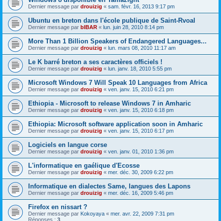
Dernier message par
drouizig
«
sam. févr. 16, 2013 9:17 pm
Ubuntu en breton dans l'école publique de Saint-Rvoal
Dernier message par
bIBAR
«
lun. juin 28, 2010 8:14 pm
More Than 1 Billion Speakers of Endangered Languages...
Dernier message par
drouizig
«
lun. mars 08, 2010 11:17 am
Le K barré breton a ses caractères officiels !
Dernier message par
drouizig
«
lun. janv. 18, 2010 5:55 pm
Microsoft Windows 7 Will Speak 10 Languages from Africa
Dernier message par
drouizig
«
ven. janv. 15, 2010 6:21 pm
Ethiopia - Microsoft to release Windows 7 in Amharic
Dernier message par
drouizig
«
ven. janv. 15, 2010 6:18 pm
Ethiopia: Microsoft software application soon in Amharic
Dernier message par
drouizig
«
ven. janv. 15, 2010 6:17 pm
Logiciels en langue corse
Dernier message par
drouizig
«
ven. janv. 01, 2010 1:36 pm
L'informatique en gaélique d'Ecosse
Dernier message par
drouizig
«
mer. déc. 30, 2009 6:22 pm
Informatique en dialectes Same, langues des Lapons
Dernier message par
drouizig
«
mer. déc. 16, 2009 5:46 pm
Firefox en nissart ?
Dernier message par
Kokoyaya
«
mer. avr. 22, 2009 7:31 pm
Réponses :
3