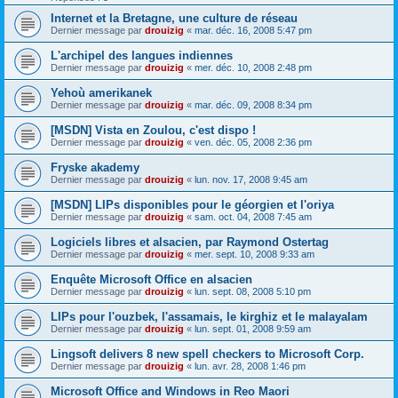
Internet et la Bretagne, une culture de réseau
Dernier message par
drouizig
«
mar. déc. 16, 2008 5:47 pm
L'archipel des langues indiennes
Dernier message par
drouizig
«
mer. déc. 10, 2008 2:48 pm
Yehoù amerikanek
Dernier message par
drouizig
«
mar. déc. 09, 2008 8:34 pm
[MSDN] Vista en Zoulou, c'est dispo !
Dernier message par
drouizig
«
ven. déc. 05, 2008 2:36 pm
Fryske akademy
Dernier message par
drouizig
«
lun. nov. 17, 2008 9:45 am
[MSDN] LIPs disponibles pour le géorgien et l'oriya
Dernier message par
drouizig
«
sam. oct. 04, 2008 7:45 am
Logiciels libres et alsacien, par Raymond Ostertag
Dernier message par
drouizig
«
mer. sept. 10, 2008 9:33 am
Enquête Microsoft Office en alsacien
Dernier message par
drouizig
«
lun. sept. 08, 2008 5:10 pm
LIPs pour l'ouzbek, l'assamais, le kirghiz et le malayalam
Dernier message par
drouizig
«
lun. sept. 01, 2008 9:59 am
Lingsoft delivers 8 new spell checkers to Microsoft Corp.
Dernier message par
drouizig
«
lun. avr. 28, 2008 1:46 pm
Microsoft Office and Windows in Reo Maori