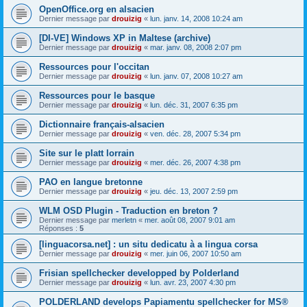
OpenOffice.org en alsacien
Dernier message par
drouizig
«
lun. janv. 14, 2008 10:24 am
[DI-VE] Windows XP in Maltese (archive)
Dernier message par
drouizig
«
mar. janv. 08, 2008 2:07 pm
Ressources pour l'occitan
Dernier message par
drouizig
«
lun. janv. 07, 2008 10:27 am
Ressources pour le basque
Dernier message par
drouizig
«
lun. déc. 31, 2007 6:35 pm
Dictionnaire français-alsacien
Dernier message par
drouizig
«
ven. déc. 28, 2007 5:34 pm
Site sur le platt lorrain
Dernier message par
drouizig
«
mer. déc. 26, 2007 4:38 pm
PAO en langue bretonne
Dernier message par
drouizig
«
jeu. déc. 13, 2007 2:59 pm
WLM OSD Plugin - Traduction en breton ?
Dernier message par
merletn
«
mer. août 08, 2007 9:01 am
Réponses :
5
[linguacorsa.net] : un situ dedicatu à a lingua corsa
Dernier message par
drouizig
«
mer. juin 06, 2007 10:50 am
Frisian spellchecker developped by Polderland
Dernier message par
drouizig
«
lun. avr. 23, 2007 4:30 pm
POLDERLAND develops Papiamentu spellchecker for MS®