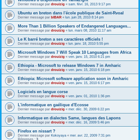
Dernier message par
drouizig
«
sam. févr. 16, 2013 9:17 pm
Ubuntu en breton dans l'école publique de Saint-Rvoal
Dernier message par
bIBAR
«
lun. juin 28, 2010 8:14 pm
More Than 1 Billion Speakers of Endangered Languages...
Dernier message par
drouizig
«
lun. mars 08, 2010 11:17 am
Le K barré breton a ses caractères officiels !
Dernier message par
drouizig
«
lun. janv. 18, 2010 5:55 pm
Microsoft Windows 7 Will Speak 10 Languages from Africa
Dernier message par
drouizig
«
ven. janv. 15, 2010 6:21 pm
Ethiopia - Microsoft to release Windows 7 in Amharic
Dernier message par
drouizig
«
ven. janv. 15, 2010 6:18 pm
Ethiopia: Microsoft software application soon in Amharic
Dernier message par
drouizig
«
ven. janv. 15, 2010 6:17 pm
Logiciels en langue corse
Dernier message par
drouizig
«
ven. janv. 01, 2010 1:36 pm
L'informatique en gaélique d'Ecosse
Dernier message par
drouizig
«
mer. déc. 30, 2009 6:22 pm
Informatique en dialectes Same, langues des Lapons
Dernier message par
drouizig
«
mer. déc. 16, 2009 5:46 pm
Firefox en nissart ?
Dernier message par
Kokoyaya
«
mer. avr. 22, 2009 7:31 pm
Réponses :
3