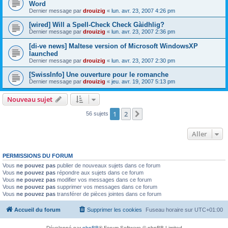
Word
Dernier message par
drouizig
«
lun. avr. 23, 2007 4:26 pm
[wired] Will a Spell-Check Check Gàidhlig?
Dernier message par
drouizig
«
lun. avr. 23, 2007 2:36 pm
[di-ve news] Maltese version of Microsoft WindowsXP
launched
Dernier message par
drouizig
«
lun. avr. 23, 2007 2:30 pm
[SwissInfo] Une ouverture pour le romanche
Dernier message par
drouizig
«
jeu. avr. 19, 2007 5:13 pm
Nouveau sujet
1
2
Suivant
56 sujets
Aller
PERMISSIONS DU FORUM
Vous
ne pouvez pas
publier de nouveaux sujets dans ce forum
Vous
ne pouvez pas
répondre aux sujets dans ce forum
Vous
ne pouvez pas
modifier vos messages dans ce forum
Vous
ne pouvez pas
supprimer vos messages dans ce forum
Vous
ne pouvez pas
transférer de pièces jointes dans ce forum
Accueil du forum
Supprimer les cookies
Fuseau horaire sur
UTC+01:00
Développé par
phpBB
® Forum Software © phpBB Limited