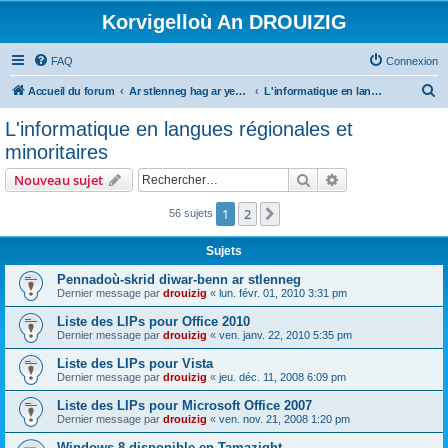
Korvigelloù An DROUIZIG
FAQ
Connexion
R
Accueil du forum
Ar stlenneg hag ar yezhoù bihan er bed a-bezh
L'informatique en langues régionales et minoritaires
e
L'informatique en langues régionales et
c
minoritaires
h
Rechercher
Recherche avanc
Nouveau sujet
e
r
1
2
Suivant
56 sujets
c
Sujets
h
Pennadoù-skrid diwar-benn ar stlenneg
e
Dernier message par
drouizig
«
lun. févr. 01, 2010 3:31 pm
r
Liste des LIPs pour Office 2010
Dernier message par
drouizig
«
ven. janv. 22, 2010 5:35 pm
Liste des LIPs pour Vista
Dernier message par
drouizig
«
jeu. déc. 11, 2008 6:09 pm
Liste des LIPs pour Microsoft Office 2007
Dernier message par
drouizig
«
ven. nov. 21, 2008 1:20 pm
Windows 8 disponible en Tamazight