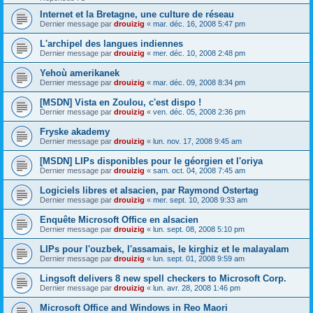
Internet et la Bretagne, une culture de réseau
Dernier message par
drouizig
«
mar. déc. 16, 2008 5:47 pm
L'archipel des langues indiennes
Dernier message par
drouizig
«
mer. déc. 10, 2008 2:48 pm
Yehoù amerikanek
Dernier message par
drouizig
«
mar. déc. 09, 2008 8:34 pm
[MSDN] Vista en Zoulou, c'est dispo !
Dernier message par
drouizig
«
ven. déc. 05, 2008 2:36 pm
Fryske akademy
Dernier message par
drouizig
«
lun. nov. 17, 2008 9:45 am
[MSDN] LIPs disponibles pour le géorgien et l'oriya
Dernier message par
drouizig
«
sam. oct. 04, 2008 7:45 am
Logiciels libres et alsacien, par Raymond Ostertag
Dernier message par
drouizig
«
mer. sept. 10, 2008 9:33 am
Enquête Microsoft Office en alsacien
Dernier message par
drouizig
«
lun. sept. 08, 2008 5:10 pm
LIPs pour l'ouzbek, l'assamais, le kirghiz et le malayalam
Dernier message par
drouizig
«
lun. sept. 01, 2008 9:59 am
Lingsoft delivers 8 new spell checkers to Microsoft Corp.
Dernier message par
drouizig
«
lun. avr. 28, 2008 1:46 pm
Microsoft Office and Windows in Reo Maori