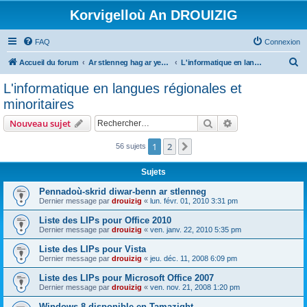
Korvigelloù An DROUIZIG
FAQ
Connexion
R
Accueil du forum
Ar stlenneg hag ar yezhoù bihan er bed a-bezh
L'informatique en langues régionales et minoritaires
e
L'informatique en langues régionales et
c
minoritaires
h
Rechercher
Recherche avanc
Nouveau sujet
e
r
1
2
Suivant
56 sujets
c
Sujets
h
Pennadoù-skrid diwar-benn ar stlenneg
e
Dernier message par
drouizig
«
lun. févr. 01, 2010 3:31 pm
r
Liste des LIPs pour Office 2010
Dernier message par
drouizig
«
ven. janv. 22, 2010 5:35 pm
Liste des LIPs pour Vista
Dernier message par
drouizig
«
jeu. déc. 11, 2008 6:09 pm
Liste des LIPs pour Microsoft Office 2007
Dernier message par
drouizig
«
ven. nov. 21, 2008 1:20 pm
Windows 8 disponible en Tamazight