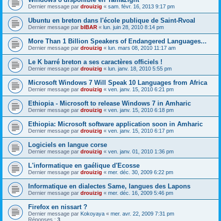
Dernier message par
drouizig
«
sam. févr. 16, 2013 9:17 pm
Ubuntu en breton dans l'école publique de Saint-Rvoal
Dernier message par
bIBAR
«
lun. juin 28, 2010 8:14 pm
More Than 1 Billion Speakers of Endangered Languages...
Dernier message par
drouizig
«
lun. mars 08, 2010 11:17 am
Le K barré breton a ses caractères officiels !
Dernier message par
drouizig
«
lun. janv. 18, 2010 5:55 pm
Microsoft Windows 7 Will Speak 10 Languages from Africa
Dernier message par
drouizig
«
ven. janv. 15, 2010 6:21 pm
Ethiopia - Microsoft to release Windows 7 in Amharic
Dernier message par
drouizig
«
ven. janv. 15, 2010 6:18 pm
Ethiopia: Microsoft software application soon in Amharic
Dernier message par
drouizig
«
ven. janv. 15, 2010 6:17 pm
Logiciels en langue corse
Dernier message par
drouizig
«
ven. janv. 01, 2010 1:36 pm
L'informatique en gaélique d'Ecosse
Dernier message par
drouizig
«
mer. déc. 30, 2009 6:22 pm
Informatique en dialectes Same, langues des Lapons
Dernier message par
drouizig
«
mer. déc. 16, 2009 5:46 pm
Firefox en nissart ?
Dernier message par
Kokoyaya
«
mer. avr. 22, 2009 7:31 pm
Réponses :
3