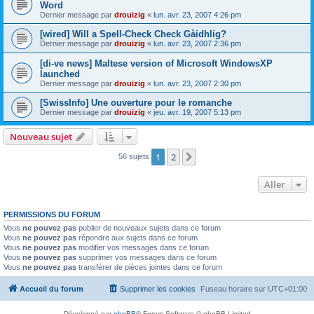
Word
Dernier message par
drouizig
«
lun. avr. 23, 2007 4:26 pm
[wired] Will a Spell-Check Check Gàidhlig?
Dernier message par
drouizig
«
lun. avr. 23, 2007 2:36 pm
[di-ve news] Maltese version of Microsoft WindowsXP
launched
Dernier message par
drouizig
«
lun. avr. 23, 2007 2:30 pm
[SwissInfo] Une ouverture pour le romanche
Dernier message par
drouizig
«
jeu. avr. 19, 2007 5:13 pm
Nouveau sujet
1
2
Suivant
56 sujets
Aller
PERMISSIONS DU FORUM
Vous
ne pouvez pas
publier de nouveaux sujets dans ce forum
Vous
ne pouvez pas
répondre aux sujets dans ce forum
Vous
ne pouvez pas
modifier vos messages dans ce forum
Vous
ne pouvez pas
supprimer vos messages dans ce forum
Vous
ne pouvez pas
transférer de pièces jointes dans ce forum
Accueil du forum
Supprimer les cookies
Fuseau horaire sur
UTC+01:00
Développé par
phpBB
® Forum Software © phpBB Limited