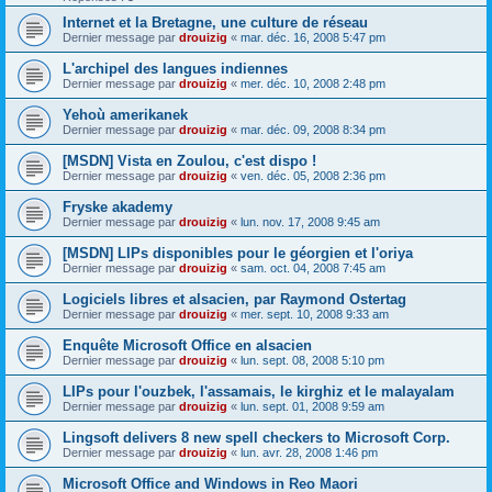
Internet et la Bretagne, une culture de réseau
Dernier message par
drouizig
«
mar. déc. 16, 2008 5:47 pm
L'archipel des langues indiennes
Dernier message par
drouizig
«
mer. déc. 10, 2008 2:48 pm
Yehoù amerikanek
Dernier message par
drouizig
«
mar. déc. 09, 2008 8:34 pm
[MSDN] Vista en Zoulou, c'est dispo !
Dernier message par
drouizig
«
ven. déc. 05, 2008 2:36 pm
Fryske akademy
Dernier message par
drouizig
«
lun. nov. 17, 2008 9:45 am
[MSDN] LIPs disponibles pour le géorgien et l'oriya
Dernier message par
drouizig
«
sam. oct. 04, 2008 7:45 am
Logiciels libres et alsacien, par Raymond Ostertag
Dernier message par
drouizig
«
mer. sept. 10, 2008 9:33 am
Enquête Microsoft Office en alsacien
Dernier message par
drouizig
«
lun. sept. 08, 2008 5:10 pm
LIPs pour l'ouzbek, l'assamais, le kirghiz et le malayalam
Dernier message par
drouizig
«
lun. sept. 01, 2008 9:59 am
Lingsoft delivers 8 new spell checkers to Microsoft Corp.
Dernier message par
drouizig
«
lun. avr. 28, 2008 1:46 pm
Microsoft Office and Windows in Reo Maori