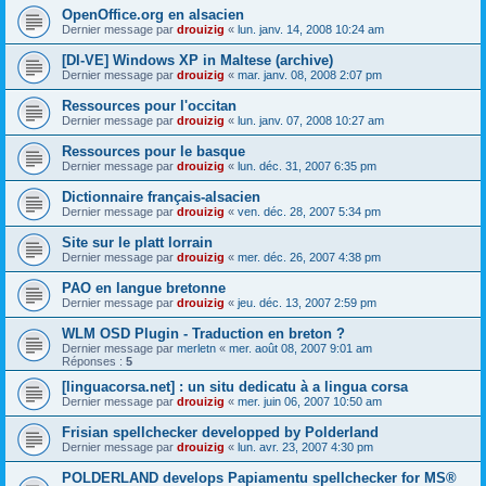
OpenOffice.org en alsacien
Dernier message par
drouizig
«
lun. janv. 14, 2008 10:24 am
[DI-VE] Windows XP in Maltese (archive)
Dernier message par
drouizig
«
mar. janv. 08, 2008 2:07 pm
Ressources pour l'occitan
Dernier message par
drouizig
«
lun. janv. 07, 2008 10:27 am
Ressources pour le basque
Dernier message par
drouizig
«
lun. déc. 31, 2007 6:35 pm
Dictionnaire français-alsacien
Dernier message par
drouizig
«
ven. déc. 28, 2007 5:34 pm
Site sur le platt lorrain
Dernier message par
drouizig
«
mer. déc. 26, 2007 4:38 pm
PAO en langue bretonne
Dernier message par
drouizig
«
jeu. déc. 13, 2007 2:59 pm
WLM OSD Plugin - Traduction en breton ?
Dernier message par
merletn
«
mer. août 08, 2007 9:01 am
Réponses :
5
[linguacorsa.net] : un situ dedicatu à a lingua corsa
Dernier message par
drouizig
«
mer. juin 06, 2007 10:50 am
Frisian spellchecker developped by Polderland
Dernier message par
drouizig
«
lun. avr. 23, 2007 4:30 pm
POLDERLAND develops Papiamentu spellchecker for MS®