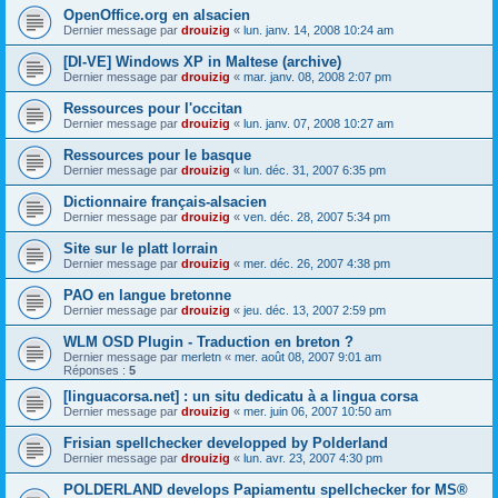
OpenOffice.org en alsacien
Dernier message par
drouizig
«
lun. janv. 14, 2008 10:24 am
[DI-VE] Windows XP in Maltese (archive)
Dernier message par
drouizig
«
mar. janv. 08, 2008 2:07 pm
Ressources pour l'occitan
Dernier message par
drouizig
«
lun. janv. 07, 2008 10:27 am
Ressources pour le basque
Dernier message par
drouizig
«
lun. déc. 31, 2007 6:35 pm
Dictionnaire français-alsacien
Dernier message par
drouizig
«
ven. déc. 28, 2007 5:34 pm
Site sur le platt lorrain
Dernier message par
drouizig
«
mer. déc. 26, 2007 4:38 pm
PAO en langue bretonne
Dernier message par
drouizig
«
jeu. déc. 13, 2007 2:59 pm
WLM OSD Plugin - Traduction en breton ?
Dernier message par
merletn
«
mer. août 08, 2007 9:01 am
Réponses :
5
[linguacorsa.net] : un situ dedicatu à a lingua corsa
Dernier message par
drouizig
«
mer. juin 06, 2007 10:50 am
Frisian spellchecker developped by Polderland
Dernier message par
drouizig
«
lun. avr. 23, 2007 4:30 pm
POLDERLAND develops Papiamentu spellchecker for MS®