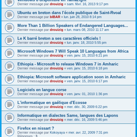
Dernier message par
drouizig
«
sam. févr. 16, 2013 9:17 pm
Ubuntu en breton dans l'école publique de Saint-Rvoal
Dernier message par
bIBAR
«
lun. juin 28, 2010 8:14 pm
More Than 1 Billion Speakers of Endangered Languages...
Dernier message par
drouizig
«
lun. mars 08, 2010 11:17 am
Le K barré breton a ses caractères officiels !
Dernier message par
drouizig
«
lun. janv. 18, 2010 5:55 pm
Microsoft Windows 7 Will Speak 10 Languages from Africa
Dernier message par
drouizig
«
ven. janv. 15, 2010 6:21 pm
Ethiopia - Microsoft to release Windows 7 in Amharic
Dernier message par
drouizig
«
ven. janv. 15, 2010 6:18 pm
Ethiopia: Microsoft software application soon in Amharic
Dernier message par
drouizig
«
ven. janv. 15, 2010 6:17 pm
Logiciels en langue corse
Dernier message par
drouizig
«
ven. janv. 01, 2010 1:36 pm
L'informatique en gaélique d'Ecosse
Dernier message par
drouizig
«
mer. déc. 30, 2009 6:22 pm
Informatique en dialectes Same, langues des Lapons
Dernier message par
drouizig
«
mer. déc. 16, 2009 5:46 pm
Firefox en nissart ?
Dernier message par
Kokoyaya
«
mer. avr. 22, 2009 7:31 pm
Réponses :
3