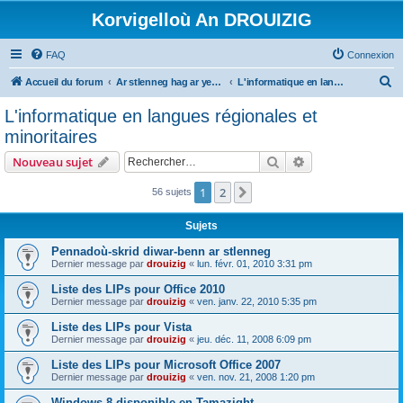
Korvigelloù An DROUIZIG
FAQ
Connexion
R
Accueil du forum
Ar stlenneg hag ar yezhoù bihan er bed a-bezh
L'informatique en langues régionales et minoritaires
e
L'informatique en langues régionales et
c
minoritaires
h
Rechercher
Recherche avanc
Nouveau sujet
e
r
1
2
Suivant
56 sujets
c
Sujets
h
Pennadoù-skrid diwar-benn ar stlenneg
e
Dernier message par
drouizig
«
lun. févr. 01, 2010 3:31 pm
r
Liste des LIPs pour Office 2010
Dernier message par
drouizig
«
ven. janv. 22, 2010 5:35 pm
Liste des LIPs pour Vista
Dernier message par
drouizig
«
jeu. déc. 11, 2008 6:09 pm
Liste des LIPs pour Microsoft Office 2007
Dernier message par
drouizig
«
ven. nov. 21, 2008 1:20 pm
Windows 8 disponible en Tamazight