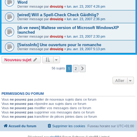
Word
Dernier message par
drouizig
«
lun. avr. 23, 2007 4:26 pm
[wired] Will a Spell-Check Check Gàidhlig?
Dernier message par
drouizig
«
lun. avr. 23, 2007 2:36 pm
[di-ve news] Maltese version of Microsoft WindowsXP
launched
Dernier message par
drouizig
«
lun. avr. 23, 2007 2:30 pm
[SwissInfo] Une ouverture pour le romanche
Dernier message par
drouizig
«
jeu. avr. 19, 2007 5:13 pm
Nouveau sujet
1
2
Suivant
56 sujets
Aller
PERMISSIONS DU FORUM
Vous
ne pouvez pas
publier de nouveaux sujets dans ce forum
Vous
ne pouvez pas
répondre aux sujets dans ce forum
Vous
ne pouvez pas
modifier vos messages dans ce forum
Vous
ne pouvez pas
supprimer vos messages dans ce forum
Vous
ne pouvez pas
transférer de pièces jointes dans ce forum
Accueil du forum
Supprimer les cookies
Fuseau horaire sur
UTC+01:00
Développé par
phpBB
® Forum Software © phpBB Limited