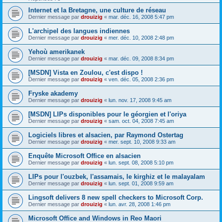
Internet et la Bretagne, une culture de réseau
Dernier message par
drouizig
«
mar. déc. 16, 2008 5:47 pm
L'archipel des langues indiennes
Dernier message par
drouizig
«
mer. déc. 10, 2008 2:48 pm
Yehoù amerikanek
Dernier message par
drouizig
«
mar. déc. 09, 2008 8:34 pm
[MSDN] Vista en Zoulou, c'est dispo !
Dernier message par
drouizig
«
ven. déc. 05, 2008 2:36 pm
Fryske akademy
Dernier message par
drouizig
«
lun. nov. 17, 2008 9:45 am
[MSDN] LIPs disponibles pour le géorgien et l'oriya
Dernier message par
drouizig
«
sam. oct. 04, 2008 7:45 am
Logiciels libres et alsacien, par Raymond Ostertag
Dernier message par
drouizig
«
mer. sept. 10, 2008 9:33 am
Enquête Microsoft Office en alsacien
Dernier message par
drouizig
«
lun. sept. 08, 2008 5:10 pm
LIPs pour l'ouzbek, l'assamais, le kirghiz et le malayalam
Dernier message par
drouizig
«
lun. sept. 01, 2008 9:59 am
Lingsoft delivers 8 new spell checkers to Microsoft Corp.
Dernier message par
drouizig
«
lun. avr. 28, 2008 1:46 pm
Microsoft Office and Windows in Reo Maori