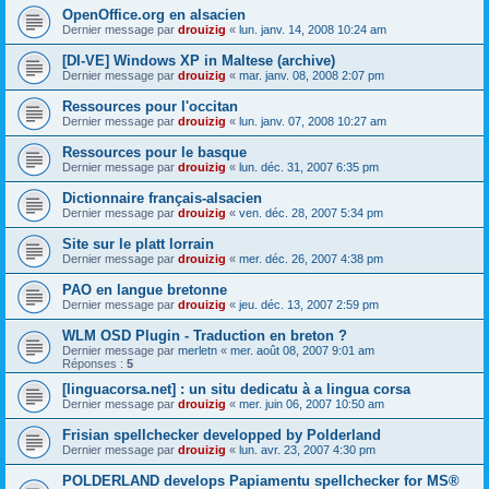
OpenOffice.org en alsacien
Dernier message par
drouizig
«
lun. janv. 14, 2008 10:24 am
[DI-VE] Windows XP in Maltese (archive)
Dernier message par
drouizig
«
mar. janv. 08, 2008 2:07 pm
Ressources pour l'occitan
Dernier message par
drouizig
«
lun. janv. 07, 2008 10:27 am
Ressources pour le basque
Dernier message par
drouizig
«
lun. déc. 31, 2007 6:35 pm
Dictionnaire français-alsacien
Dernier message par
drouizig
«
ven. déc. 28, 2007 5:34 pm
Site sur le platt lorrain
Dernier message par
drouizig
«
mer. déc. 26, 2007 4:38 pm
PAO en langue bretonne
Dernier message par
drouizig
«
jeu. déc. 13, 2007 2:59 pm
WLM OSD Plugin - Traduction en breton ?
Dernier message par
merletn
«
mer. août 08, 2007 9:01 am
Réponses :
5
[linguacorsa.net] : un situ dedicatu à a lingua corsa
Dernier message par
drouizig
«
mer. juin 06, 2007 10:50 am
Frisian spellchecker developped by Polderland
Dernier message par
drouizig
«
lun. avr. 23, 2007 4:30 pm
POLDERLAND develops Papiamentu spellchecker for MS®