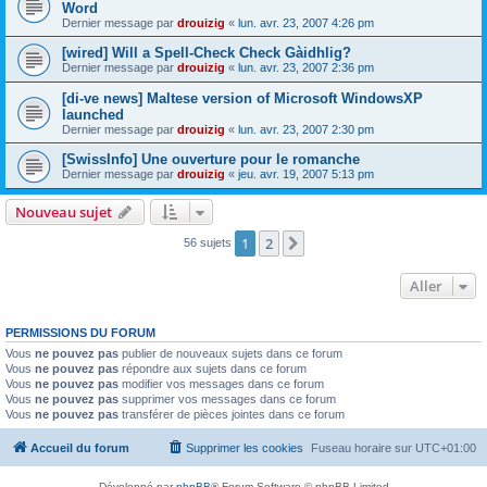
Word
Dernier message par
drouizig
«
lun. avr. 23, 2007 4:26 pm
[wired] Will a Spell-Check Check Gàidhlig?
Dernier message par
drouizig
«
lun. avr. 23, 2007 2:36 pm
[di-ve news] Maltese version of Microsoft WindowsXP
launched
Dernier message par
drouizig
«
lun. avr. 23, 2007 2:30 pm
[SwissInfo] Une ouverture pour le romanche
Dernier message par
drouizig
«
jeu. avr. 19, 2007 5:13 pm
Nouveau sujet
1
2
Suivant
56 sujets
Aller
PERMISSIONS DU FORUM
Vous
ne pouvez pas
publier de nouveaux sujets dans ce forum
Vous
ne pouvez pas
répondre aux sujets dans ce forum
Vous
ne pouvez pas
modifier vos messages dans ce forum
Vous
ne pouvez pas
supprimer vos messages dans ce forum
Vous
ne pouvez pas
transférer de pièces jointes dans ce forum
Accueil du forum
Supprimer les cookies
Fuseau horaire sur
UTC+01:00
Développé par
phpBB
® Forum Software © phpBB Limited