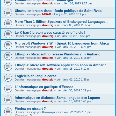
Dernier message par
drouizig
«
sam. févr. 16, 2013 9:17 pm
Ubuntu en breton dans l'école publique de Saint-Rvoal
Dernier message par
bIBAR
«
lun. juin 28, 2010 8:14 pm
More Than 1 Billion Speakers of Endangered Languages...
Dernier message par
drouizig
«
lun. mars 08, 2010 11:17 am
Le K barré breton a ses caractères officiels !
Dernier message par
drouizig
«
lun. janv. 18, 2010 5:55 pm
Microsoft Windows 7 Will Speak 10 Languages from Africa
Dernier message par
drouizig
«
ven. janv. 15, 2010 6:21 pm
Ethiopia - Microsoft to release Windows 7 in Amharic
Dernier message par
drouizig
«
ven. janv. 15, 2010 6:18 pm
Ethiopia: Microsoft software application soon in Amharic
Dernier message par
drouizig
«
ven. janv. 15, 2010 6:17 pm
Logiciels en langue corse
Dernier message par
drouizig
«
ven. janv. 01, 2010 1:36 pm
L'informatique en gaélique d'Ecosse
Dernier message par
drouizig
«
mer. déc. 30, 2009 6:22 pm
Informatique en dialectes Same, langues des Lapons
Dernier message par
drouizig
«
mer. déc. 16, 2009 5:46 pm
Firefox en nissart ?
Dernier message par
Kokoyaya
«
mer. avr. 22, 2009 7:31 pm
Réponses :
3