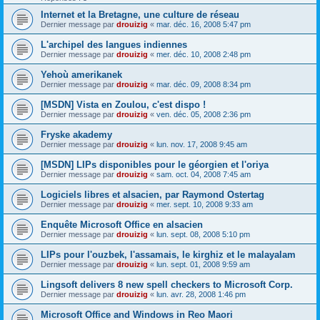
Internet et la Bretagne, une culture de réseau
Dernier message par
drouizig
«
mar. déc. 16, 2008 5:47 pm
L'archipel des langues indiennes
Dernier message par
drouizig
«
mer. déc. 10, 2008 2:48 pm
Yehoù amerikanek
Dernier message par
drouizig
«
mar. déc. 09, 2008 8:34 pm
[MSDN] Vista en Zoulou, c'est dispo !
Dernier message par
drouizig
«
ven. déc. 05, 2008 2:36 pm
Fryske akademy
Dernier message par
drouizig
«
lun. nov. 17, 2008 9:45 am
[MSDN] LIPs disponibles pour le géorgien et l'oriya
Dernier message par
drouizig
«
sam. oct. 04, 2008 7:45 am
Logiciels libres et alsacien, par Raymond Ostertag
Dernier message par
drouizig
«
mer. sept. 10, 2008 9:33 am
Enquête Microsoft Office en alsacien
Dernier message par
drouizig
«
lun. sept. 08, 2008 5:10 pm
LIPs pour l'ouzbek, l'assamais, le kirghiz et le malayalam
Dernier message par
drouizig
«
lun. sept. 01, 2008 9:59 am
Lingsoft delivers 8 new spell checkers to Microsoft Corp.
Dernier message par
drouizig
«
lun. avr. 28, 2008 1:46 pm
Microsoft Office and Windows in Reo Maori