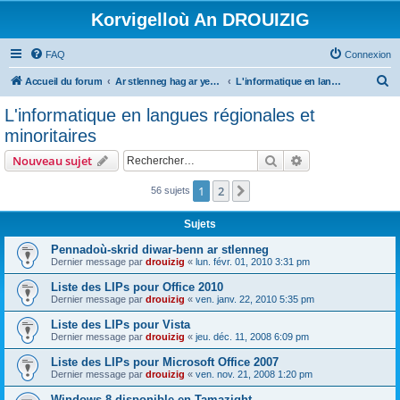
Korvigelloù An DROUIZIG
FAQ
Connexion
R
Accueil du forum
Ar stlenneg hag ar yezhoù bihan er bed a-bezh
L'informatique en langues régionales et minoritaires
e
L'informatique en langues régionales et
c
minoritaires
h
Rechercher
Recherche avanc
Nouveau sujet
e
r
1
2
Suivant
56 sujets
c
Sujets
h
Pennadoù-skrid diwar-benn ar stlenneg
e
Dernier message par
drouizig
«
lun. févr. 01, 2010 3:31 pm
r
Liste des LIPs pour Office 2010
Dernier message par
drouizig
«
ven. janv. 22, 2010 5:35 pm
Liste des LIPs pour Vista
Dernier message par
drouizig
«
jeu. déc. 11, 2008 6:09 pm
Liste des LIPs pour Microsoft Office 2007
Dernier message par
drouizig
«
ven. nov. 21, 2008 1:20 pm
Windows 8 disponible en Tamazight