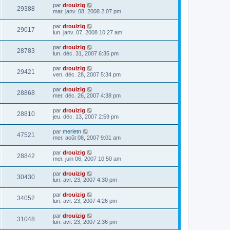
par
drouizig
29388
mar. janv. 08, 2008 2:07 pm
par
drouizig
29017
lun. janv. 07, 2008 10:27 am
par
drouizig
28783
lun. déc. 31, 2007 6:35 pm
par
drouizig
29421
ven. déc. 28, 2007 5:34 pm
par
drouizig
28868
mer. déc. 26, 2007 4:38 pm
par
drouizig
28810
jeu. déc. 13, 2007 2:59 pm
par
merletn
47521
mer. août 08, 2007 9:01 am
par
drouizig
28842
mer. juin 06, 2007 10:50 am
par
drouizig
30430
lun. avr. 23, 2007 4:30 pm
par
drouizig
34052
lun. avr. 23, 2007 4:26 pm
par
drouizig
31048
lun. avr. 23, 2007 2:36 pm