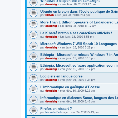
Windows 8 disponible en Tamazight
par
drouizig
»
sam. févr. 16, 2013 9:17 pm
Ubuntu en breton dans l'école publique de Sain
par
bIBAR
»
lun. juin 28, 2010 8:14 pm
More Than 1 Billion Speakers of Endangered L
par
drouizig
»
lun. mars 08, 2010 11:17 am
Le K barré breton a ses caractères officiels !
par
drouizig
»
lun. janv. 18, 2010 5:55 pm
Microsoft Windows 7 Will Speak 10 Languages 
par
drouizig
»
ven. janv. 15, 2010 6:21 pm
Ethiopia - Microsoft to release Windows 7 in A
par
drouizig
»
ven. janv. 15, 2010 6:18 pm
Ethiopia: Microsoft software application soon 
par
drouizig
»
ven. janv. 15, 2010 6:17 pm
Logiciels en langue corse
par
drouizig
»
ven. janv. 01, 2010 1:36 pm
L'informatique en gaélique d'Ecosse
par
drouizig
»
mer. déc. 30, 2009 6:22 pm
Informatique en dialectes Same, langues des 
par
drouizig
»
mer. déc. 16, 2009 5:46 pm
Firefox en nissart ?
par
Nissa la Bella
»
jeu. avr. 24, 2008 5:43 pm