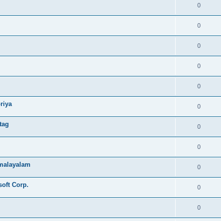
0
0
0
0
0
riya
0
tag
0
0
e malayalam
0
soft Corp.
0
0