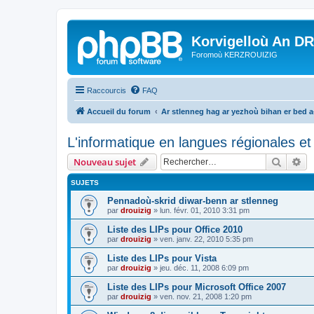
Korvigelloù An D
Foromoù KERZROUIZIG
Raccourcis
FAQ
Accueil du forum
Ar stlenneg hag ar yezhoù bihan er bed 
L'informatique en langues régionales et 
Recher
Re
Nouveau sujet
SUJETS
Pennadoù-skrid diwar-benn ar stlenneg
par
drouizig
»
lun. févr. 01, 2010 3:31 pm
Liste des LIPs pour Office 2010
par
drouizig
»
ven. janv. 22, 2010 5:35 pm
Liste des LIPs pour Vista
par
drouizig
»
jeu. déc. 11, 2008 6:09 pm
Liste des LIPs pour Microsoft Office 2007
par
drouizig
»
ven. nov. 21, 2008 1:20 pm