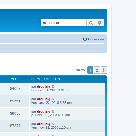
Rechercher
Recherche avancé
Connexion
1
2
Suivant
56 sujets
VUES
DERNIER MESSAGE
par
drouizig
84097
lun. févr. 01, 2010 3:31 pm
par
drouizig
89661
ven. janv. 22, 2010 5:35 pm
par
drouizig
89096
jeu. déc. 11, 2008 6:09 pm
par
drouizig
87877
ven. nov. 21, 2008 1:20 pm