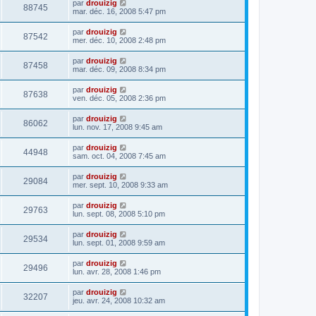
par
drouizig
88745
mar. déc. 16, 2008 5:47 pm
par
drouizig
87542
mer. déc. 10, 2008 2:48 pm
par
drouizig
87458
mar. déc. 09, 2008 8:34 pm
par
drouizig
87638
ven. déc. 05, 2008 2:36 pm
par
drouizig
86062
lun. nov. 17, 2008 9:45 am
par
drouizig
44948
sam. oct. 04, 2008 7:45 am
par
drouizig
29084
mer. sept. 10, 2008 9:33 am
par
drouizig
29763
lun. sept. 08, 2008 5:10 pm
par
drouizig
29534
lun. sept. 01, 2008 9:59 am
par
drouizig
29496
lun. avr. 28, 2008 1:46 pm
par
drouizig
32207
jeu. avr. 24, 2008 10:32 am