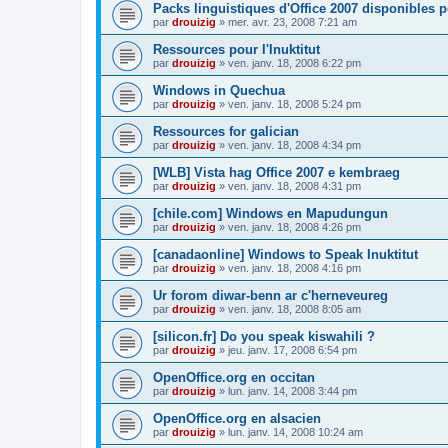
Packs linguistiques d'Office 2007 disponibles 
par
drouizig
»
mer. avr. 23, 2008 7:21 am
Ressources pour l'Inuktitut
par
drouizig
»
ven. janv. 18, 2008 6:22 pm
Windows in Quechua
par
drouizig
»
ven. janv. 18, 2008 5:24 pm
Ressources for galician
par
drouizig
»
ven. janv. 18, 2008 4:34 pm
[WLB] Vista hag Office 2007 e kembraeg
par
drouizig
»
ven. janv. 18, 2008 4:31 pm
[chile.com] Windows en Mapudungun
par
drouizig
»
ven. janv. 18, 2008 4:26 pm
[canadaonline] Windows to Speak Inuktitut
par
drouizig
»
ven. janv. 18, 2008 4:16 pm
Ur forom diwar-benn ar c'herneveureg
par
drouizig
»
ven. janv. 18, 2008 8:05 am
[silicon.fr] Do you speak kiswahili ?
par
drouizig
»
jeu. janv. 17, 2008 6:54 pm
OpenOffice.org en occitan
par
drouizig
»
lun. janv. 14, 2008 3:44 pm
OpenOffice.org en alsacien
par
drouizig
»
lun. janv. 14, 2008 10:24 am