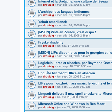
Internet et la Bretagne, une culture de réseau
par
drouizig
»
mar. déc. 16, 2008 5:47 pm
L'archipel des langues indiennes
par
drouizig
»
mer. déc. 10, 2008 2:48 pm
Yehoù amerikanek
par
drouizig
»
mar. déc. 09, 2008 8:34 pm
[MSDN] Vista en Zoulou, c'est dispo !
par
drouizig
»
ven. déc. 05, 2008 2:36 pm
Fryske akademy
par
drouizig
»
lun. nov. 17, 2008 9:45 am
[MSDN] LIPs disponibles pour le géorgien et l'o
par
drouizig
»
sam. oct. 04, 2008 7:45 am
Logiciels libres et alsacien, par Raymond Oster
par
drouizig
»
mer. sept. 10, 2008 9:33 am
Enquête Microsoft Office en alsacien
par
drouizig
»
lun. sept. 08, 2008 5:10 pm
LIPs pour l'ouzbek, l'assamais, le kirghiz et l
par
drouizig
»
lun. sept. 01, 2008 9:59 am
Lingsoft delivers 8 new spell checkers to Micro
par
drouizig
»
lun. avr. 28, 2008 1:46 pm
Microsoft Office and Windows in Reo Maori
par
drouizig
»
jeu. avr. 24, 2008 10:32 am