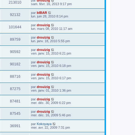
par
drouizig
213010
sam. févr. 16, 2013 9:17 pm
par
bIBAR
92132
lun. juin 28, 2010 8:14 pm
par
drouizig
101644
lun. mars 08, 2010 11:17 am
par
drouizig
89759
lun. janv. 18, 2010 5:55 pm
par
drouizig
90592
ven. janv. 15, 2010 6:21 pm
par
drouizig
90182
ven. janv. 15, 2010 6:18 pm
par
drouizig
88716
ven. janv. 15, 2010 6:17 pm
par
drouizig
87275
ven. janv. 01, 2010 1:36 pm
par
drouizig
87481
mer. déc. 30, 2009 6:22 pm
par
drouizig
87545
mer. déc. 16, 2009 5:46 pm
par
Kokoyaya
36991
mer. avr. 22, 2009 7:31 pm