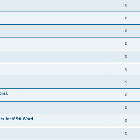
0
0
0
0
0
0
5
orsa
0
0
er for MS® Word
0
0