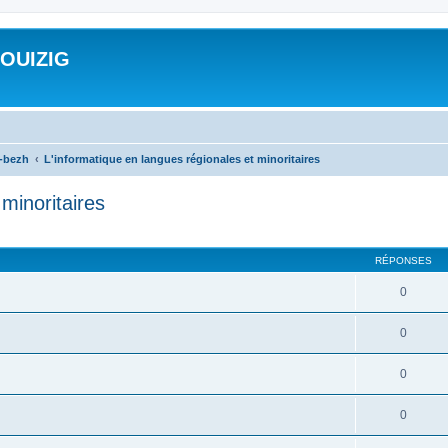
ROUIZIG
a-bezh
L'informatique en langues régionales et minoritaires
minoritaires
cher
cherche avancée
RÉPONSES
0
0
0
0