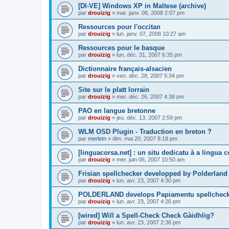
[DI-VE] Windows XP in Maltese (archive)
par
drouizig
»
mar. janv. 08, 2008 2:07 pm
Ressources pour l'occitan
par
drouizig
»
lun. janv. 07, 2008 10:27 am
Ressources pour le basque
par
drouizig
»
lun. déc. 31, 2007 6:35 pm
Dictionnaire français-alsacien
par
drouizig
»
ven. déc. 28, 2007 5:34 pm
Site sur le platt lorrain
par
drouizig
»
mer. déc. 26, 2007 4:38 pm
PAO en langue bretonne
par
drouizig
»
jeu. déc. 13, 2007 2:59 pm
WLM OSD Plugin - Traduction en breton ?
par
merletn
»
dim. mai 20, 2007 8:18 pm
[linguacorsa.net] : un situ dedicatu à a lingua c
par
drouizig
»
mer. juin 06, 2007 10:50 am
Frisian spellchecker developped by Polderland
par
drouizig
»
lun. avr. 23, 2007 4:30 pm
POLDERLAND develops Papiamentu spellcheck
par
drouizig
»
lun. avr. 23, 2007 4:26 pm
[wired] Will a Spell-Check Check Gàidhlig?
par
drouizig
»
lun. avr. 23, 2007 2:36 pm