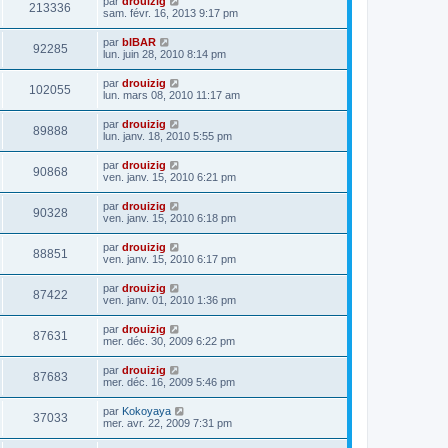
par
drouizig
213336
sam. févr. 16, 2013 9:17 pm
par
bIBAR
92285
lun. juin 28, 2010 8:14 pm
par
drouizig
102055
lun. mars 08, 2010 11:17 am
par
drouizig
89888
lun. janv. 18, 2010 5:55 pm
par
drouizig
90868
ven. janv. 15, 2010 6:21 pm
par
drouizig
90328
ven. janv. 15, 2010 6:18 pm
par
drouizig
88851
ven. janv. 15, 2010 6:17 pm
par
drouizig
87422
ven. janv. 01, 2010 1:36 pm
par
drouizig
87631
mer. déc. 30, 2009 6:22 pm
par
drouizig
87683
mer. déc. 16, 2009 5:46 pm
par
Kokoyaya
37033
mer. avr. 22, 2009 7:31 pm