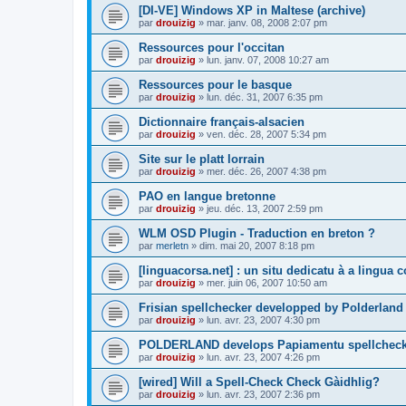
[DI-VE] Windows XP in Maltese (archive)
par
drouizig
»
mar. janv. 08, 2008 2:07 pm
Ressources pour l'occitan
par
drouizig
»
lun. janv. 07, 2008 10:27 am
Ressources pour le basque
par
drouizig
»
lun. déc. 31, 2007 6:35 pm
Dictionnaire français-alsacien
par
drouizig
»
ven. déc. 28, 2007 5:34 pm
Site sur le platt lorrain
par
drouizig
»
mer. déc. 26, 2007 4:38 pm
PAO en langue bretonne
par
drouizig
»
jeu. déc. 13, 2007 2:59 pm
WLM OSD Plugin - Traduction en breton ?
par
merletn
»
dim. mai 20, 2007 8:18 pm
[linguacorsa.net] : un situ dedicatu à a lingua c
par
drouizig
»
mer. juin 06, 2007 10:50 am
Frisian spellchecker developped by Polderland
par
drouizig
»
lun. avr. 23, 2007 4:30 pm
POLDERLAND develops Papiamentu spellcheck
par
drouizig
»
lun. avr. 23, 2007 4:26 pm
[wired] Will a Spell-Check Check Gàidhlig?
par
drouizig
»
lun. avr. 23, 2007 2:36 pm