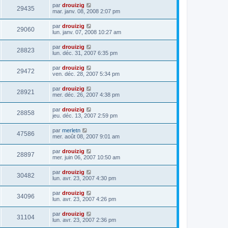
par
drouizig
29435
mar. janv. 08, 2008 2:07 pm
par
drouizig
29060
lun. janv. 07, 2008 10:27 am
par
drouizig
28823
lun. déc. 31, 2007 6:35 pm
par
drouizig
29472
ven. déc. 28, 2007 5:34 pm
par
drouizig
28921
mer. déc. 26, 2007 4:38 pm
par
drouizig
28858
jeu. déc. 13, 2007 2:59 pm
par
merletn
47586
mer. août 08, 2007 9:01 am
par
drouizig
28897
mer. juin 06, 2007 10:50 am
par
drouizig
30482
lun. avr. 23, 2007 4:30 pm
par
drouizig
34096
lun. avr. 23, 2007 4:26 pm
par
drouizig
31104
lun. avr. 23, 2007 2:36 pm