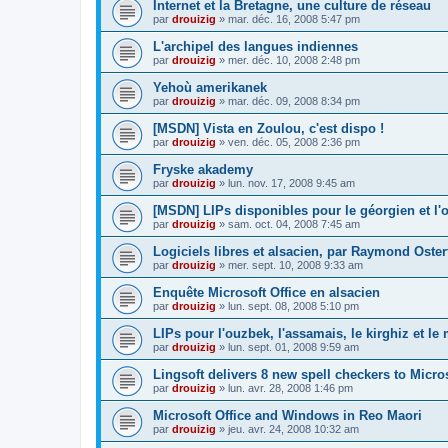
Internet et la Bretagne, une culture de réseau
par
drouizig
»
mar. déc. 16, 2008 5:47 pm
L'archipel des langues indiennes
par
drouizig
»
mer. déc. 10, 2008 2:48 pm
Yehoù amerikanek
par
drouizig
»
mar. déc. 09, 2008 8:34 pm
[MSDN] Vista en Zoulou, c'est dispo !
par
drouizig
»
ven. déc. 05, 2008 2:36 pm
Fryske akademy
par
drouizig
»
lun. nov. 17, 2008 9:45 am
[MSDN] LIPs disponibles pour le géorgien et l'o
par
drouizig
»
sam. oct. 04, 2008 7:45 am
Logiciels libres et alsacien, par Raymond Oster
par
drouizig
»
mer. sept. 10, 2008 9:33 am
Enquête Microsoft Office en alsacien
par
drouizig
»
lun. sept. 08, 2008 5:10 pm
LIPs pour l'ouzbek, l'assamais, le kirghiz et l
par
drouizig
»
lun. sept. 01, 2008 9:59 am
Lingsoft delivers 8 new spell checkers to Micro
par
drouizig
»
lun. avr. 28, 2008 1:46 pm
Microsoft Office and Windows in Reo Maori
par
drouizig
»
jeu. avr. 24, 2008 10:32 am