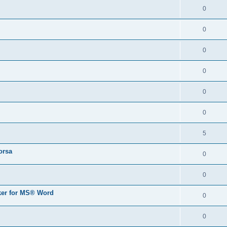
0
0
0
0
0
0
5
orsa
0
0
er for MS® Word
0
0