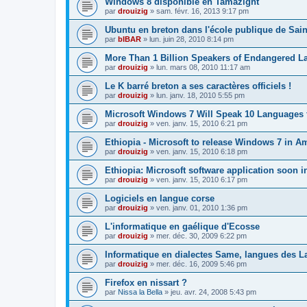
Windows 8 disponible en Tamazight
par
drouizig
»
sam. févr. 16, 2013 9:17 pm
Ubuntu en breton dans l'école publique de Sain
par
bIBAR
»
lun. juin 28, 2010 8:14 pm
More Than 1 Billion Speakers of Endangered L
par
drouizig
»
lun. mars 08, 2010 11:17 am
Le K barré breton a ses caractères officiels !
par
drouizig
»
lun. janv. 18, 2010 5:55 pm
Microsoft Windows 7 Will Speak 10 Languages 
par
drouizig
»
ven. janv. 15, 2010 6:21 pm
Ethiopia - Microsoft to release Windows 7 in A
par
drouizig
»
ven. janv. 15, 2010 6:18 pm
Ethiopia: Microsoft software application soon 
par
drouizig
»
ven. janv. 15, 2010 6:17 pm
Logiciels en langue corse
par
drouizig
»
ven. janv. 01, 2010 1:36 pm
L'informatique en gaélique d'Ecosse
par
drouizig
»
mer. déc. 30, 2009 6:22 pm
Informatique en dialectes Same, langues des 
par
drouizig
»
mer. déc. 16, 2009 5:46 pm
Firefox en nissart ?
par
Nissa la Bella
»
jeu. avr. 24, 2008 5:43 pm