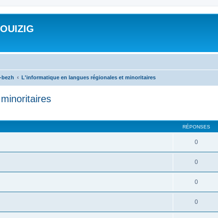
ROUIZIG
a-bezh
L'informatique en langues régionales et minoritaires
minoritaires
cher
cherche avancée
RÉPONSES
0
0
0
0