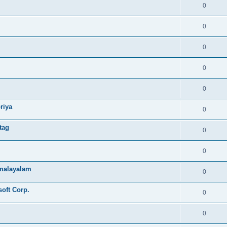
0
0
0
0
0
riya
0
tag
0
0
e malayalam
0
soft Corp.
0
0