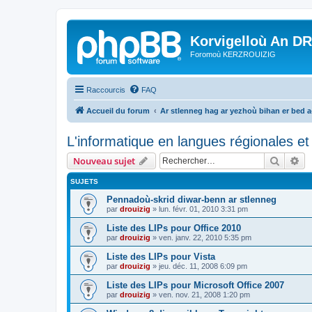
Korvigelloù An D
Foromoù KERZROUIZIG
Raccourcis
FAQ
Accueil du forum
Ar stlenneg hag ar yezhoù bihan er bed 
L'informatique en langues régionales et 
Recher
Re
Nouveau sujet
SUJETS
Pennadoù-skrid diwar-benn ar stlenneg
par
drouizig
»
lun. févr. 01, 2010 3:31 pm
Liste des LIPs pour Office 2010
par
drouizig
»
ven. janv. 22, 2010 5:35 pm
Liste des LIPs pour Vista
par
drouizig
»
jeu. déc. 11, 2008 6:09 pm
Liste des LIPs pour Microsoft Office 2007
par
drouizig
»
ven. nov. 21, 2008 1:20 pm