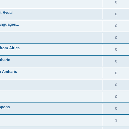
0
t-Rvoal
0
anguages...
0
0
from Africa
0
mharic
0
in Amharic
0
0
0
Lapons
0
3