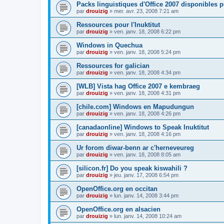
Packs linguistiques d'Office 2007 disponibles 
par
drouizig
»
mer. avr. 23, 2008 7:21 am
Ressources pour l'Inuktitut
par
drouizig
»
ven. janv. 18, 2008 6:22 pm
Windows in Quechua
par
drouizig
»
ven. janv. 18, 2008 5:24 pm
Ressources for galician
par
drouizig
»
ven. janv. 18, 2008 4:34 pm
[WLB] Vista hag Office 2007 e kembraeg
par
drouizig
»
ven. janv. 18, 2008 4:31 pm
[chile.com] Windows en Mapudungun
par
drouizig
»
ven. janv. 18, 2008 4:26 pm
[canadaonline] Windows to Speak Inuktitut
par
drouizig
»
ven. janv. 18, 2008 4:16 pm
Ur forom diwar-benn ar c'herneveureg
par
drouizig
»
ven. janv. 18, 2008 8:05 am
[silicon.fr] Do you speak kiswahili ?
par
drouizig
»
jeu. janv. 17, 2008 6:54 pm
OpenOffice.org en occitan
par
drouizig
»
lun. janv. 14, 2008 3:44 pm
OpenOffice.org en alsacien
par
drouizig
»
lun. janv. 14, 2008 10:24 am