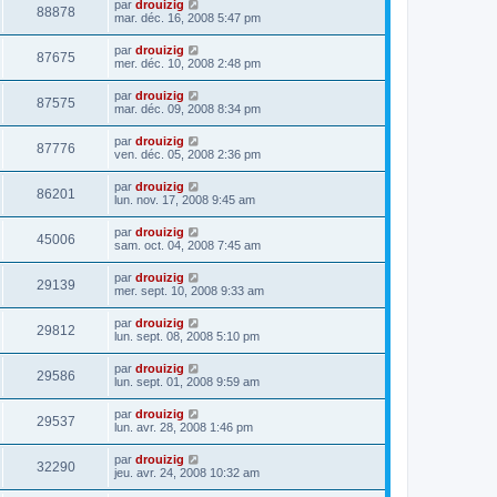
par
drouizig
88878
mar. déc. 16, 2008 5:47 pm
par
drouizig
87675
mer. déc. 10, 2008 2:48 pm
par
drouizig
87575
mar. déc. 09, 2008 8:34 pm
par
drouizig
87776
ven. déc. 05, 2008 2:36 pm
par
drouizig
86201
lun. nov. 17, 2008 9:45 am
par
drouizig
45006
sam. oct. 04, 2008 7:45 am
par
drouizig
29139
mer. sept. 10, 2008 9:33 am
par
drouizig
29812
lun. sept. 08, 2008 5:10 pm
par
drouizig
29586
lun. sept. 01, 2008 9:59 am
par
drouizig
29537
lun. avr. 28, 2008 1:46 pm
par
drouizig
32290
jeu. avr. 24, 2008 10:32 am