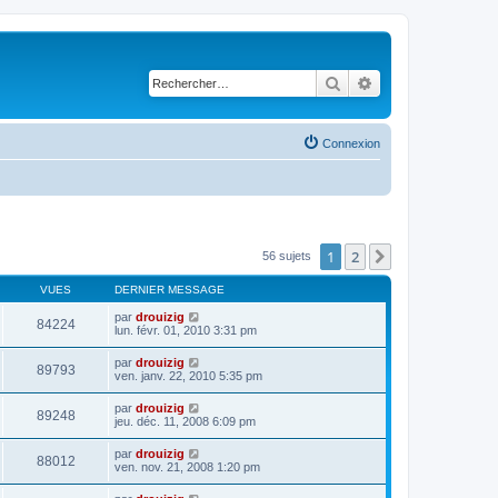
Rechercher
Recherche avancé
Connexion
1
2
Suivant
56 sujets
VUES
DERNIER MESSAGE
par
drouizig
84224
lun. févr. 01, 2010 3:31 pm
par
drouizig
89793
ven. janv. 22, 2010 5:35 pm
par
drouizig
89248
jeu. déc. 11, 2008 6:09 pm
par
drouizig
88012
ven. nov. 21, 2008 1:20 pm