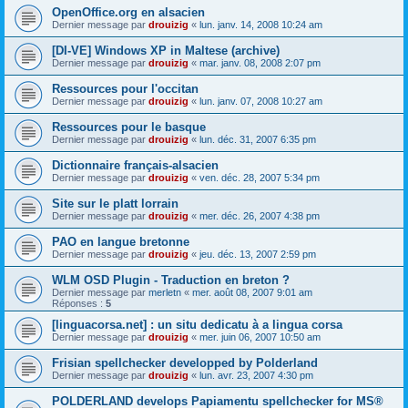
OpenOffice.org en alsacien
Dernier message par
drouizig
«
lun. janv. 14, 2008 10:24 am
[DI-VE] Windows XP in Maltese (archive)
Dernier message par
drouizig
«
mar. janv. 08, 2008 2:07 pm
Ressources pour l'occitan
Dernier message par
drouizig
«
lun. janv. 07, 2008 10:27 am
Ressources pour le basque
Dernier message par
drouizig
«
lun. déc. 31, 2007 6:35 pm
Dictionnaire français-alsacien
Dernier message par
drouizig
«
ven. déc. 28, 2007 5:34 pm
Site sur le platt lorrain
Dernier message par
drouizig
«
mer. déc. 26, 2007 4:38 pm
PAO en langue bretonne
Dernier message par
drouizig
«
jeu. déc. 13, 2007 2:59 pm
WLM OSD Plugin - Traduction en breton ?
Dernier message par
merletn
«
mer. août 08, 2007 9:01 am
Réponses :
5
[linguacorsa.net] : un situ dedicatu à a lingua corsa
Dernier message par
drouizig
«
mer. juin 06, 2007 10:50 am
Frisian spellchecker developped by Polderland
Dernier message par
drouizig
«
lun. avr. 23, 2007 4:30 pm
POLDERLAND develops Papiamentu spellchecker for MS®