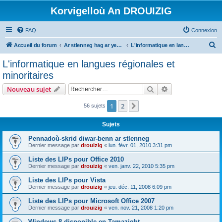
Korvigelloù An DROUIZIG
FAQ
Connexion
R
Accueil du forum
Ar stlenneg hag ar yezhoù bihan er bed a-bezh
L'informatique en langues régionales et minoritaires
e
L'informatique en langues régionales et
c
minoritaires
h
Rechercher
Recherche avanc
Nouveau sujet
e
r
1
2
Suivant
56 sujets
c
Sujets
h
Pennadoù-skrid diwar-benn ar stlenneg
e
Dernier message par
drouizig
«
lun. févr. 01, 2010 3:31 pm
r
Liste des LIPs pour Office 2010
Dernier message par
drouizig
«
ven. janv. 22, 2010 5:35 pm
Liste des LIPs pour Vista
Dernier message par
drouizig
«
jeu. déc. 11, 2008 6:09 pm
Liste des LIPs pour Microsoft Office 2007
Dernier message par
drouizig
«
ven. nov. 21, 2008 1:20 pm
Windows 8 disponible en Tamazight