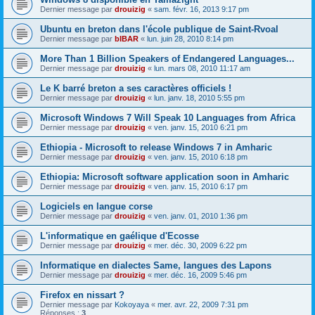
Dernier message par
drouizig
«
sam. févr. 16, 2013 9:17 pm
Ubuntu en breton dans l'école publique de Saint-Rvoal
Dernier message par
bIBAR
«
lun. juin 28, 2010 8:14 pm
More Than 1 Billion Speakers of Endangered Languages...
Dernier message par
drouizig
«
lun. mars 08, 2010 11:17 am
Le K barré breton a ses caractères officiels !
Dernier message par
drouizig
«
lun. janv. 18, 2010 5:55 pm
Microsoft Windows 7 Will Speak 10 Languages from Africa
Dernier message par
drouizig
«
ven. janv. 15, 2010 6:21 pm
Ethiopia - Microsoft to release Windows 7 in Amharic
Dernier message par
drouizig
«
ven. janv. 15, 2010 6:18 pm
Ethiopia: Microsoft software application soon in Amharic
Dernier message par
drouizig
«
ven. janv. 15, 2010 6:17 pm
Logiciels en langue corse
Dernier message par
drouizig
«
ven. janv. 01, 2010 1:36 pm
L'informatique en gaélique d'Ecosse
Dernier message par
drouizig
«
mer. déc. 30, 2009 6:22 pm
Informatique en dialectes Same, langues des Lapons
Dernier message par
drouizig
«
mer. déc. 16, 2009 5:46 pm
Firefox en nissart ?
Dernier message par
Kokoyaya
«
mer. avr. 22, 2009 7:31 pm
Réponses :
3