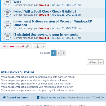
Word
Dernier message par
drouizig
«
lun. avr. 23, 2007 4:26 pm
[wired] Will a Spell-Check Check Gàidhlig?
Dernier message par
drouizig
«
lun. avr. 23, 2007 2:36 pm
[di-ve news] Maltese version of Microsoft WindowsXP
launched
Dernier message par
drouizig
«
lun. avr. 23, 2007 2:30 pm
[SwissInfo] Une ouverture pour le romanche
Dernier message par
drouizig
«
jeu. avr. 19, 2007 5:13 pm
Nouveau sujet
1
2
Suivant
56 sujets
Aller
PERMISSIONS DU FORUM
Vous
ne pouvez pas
publier de nouveaux sujets dans ce forum
Vous
ne pouvez pas
répondre aux sujets dans ce forum
Vous
ne pouvez pas
modifier vos messages dans ce forum
Vous
ne pouvez pas
supprimer vos messages dans ce forum
Vous
ne pouvez pas
transférer de pièces jointes dans ce forum
Accueil du forum
Supprimer les cookies
Fuseau horaire sur
UTC+01:00
Développé par
phpBB
® Forum Software © phpBB Limited