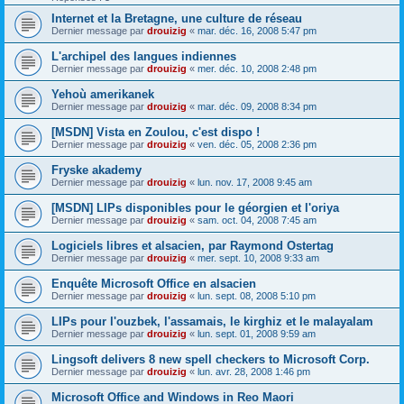
Internet et la Bretagne, une culture de réseau
Dernier message par
drouizig
«
mar. déc. 16, 2008 5:47 pm
L'archipel des langues indiennes
Dernier message par
drouizig
«
mer. déc. 10, 2008 2:48 pm
Yehoù amerikanek
Dernier message par
drouizig
«
mar. déc. 09, 2008 8:34 pm
[MSDN] Vista en Zoulou, c'est dispo !
Dernier message par
drouizig
«
ven. déc. 05, 2008 2:36 pm
Fryske akademy
Dernier message par
drouizig
«
lun. nov. 17, 2008 9:45 am
[MSDN] LIPs disponibles pour le géorgien et l'oriya
Dernier message par
drouizig
«
sam. oct. 04, 2008 7:45 am
Logiciels libres et alsacien, par Raymond Ostertag
Dernier message par
drouizig
«
mer. sept. 10, 2008 9:33 am
Enquête Microsoft Office en alsacien
Dernier message par
drouizig
«
lun. sept. 08, 2008 5:10 pm
LIPs pour l'ouzbek, l'assamais, le kirghiz et le malayalam
Dernier message par
drouizig
«
lun. sept. 01, 2008 9:59 am
Lingsoft delivers 8 new spell checkers to Microsoft Corp.
Dernier message par
drouizig
«
lun. avr. 28, 2008 1:46 pm
Microsoft Office and Windows in Reo Maori