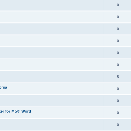
0
0
0
0
0
0
5
orsa
0
0
er for MS® Word
0
0