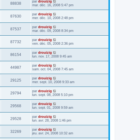
par
drouizig
88838
mar. déc. 16, 2008 5:47 pm
par
drouizig
87630
mer. déc. 10, 2008 2:48 pm
par
drouizig
87537
mar. déc. 09, 2008 8:34 pm
par
drouizig
87732
ven. déc. 05, 2008 2:36 pm
par
drouizig
86154
lun. nov. 17, 2008 9:45 am
par
drouizig
44987
sam. oct. 04, 2008 7:45 am
par
drouizig
29125
mer. sept. 10, 2008 9:33 am
par
drouizig
29794
lun. sept. 08, 2008 5:10 pm
par
drouizig
29568
lun. sept. 01, 2008 9:59 am
par
drouizig
29528
lun. avr. 28, 2008 1:46 pm
par
drouizig
32269
jeu. avr. 24, 2008 10:32 am