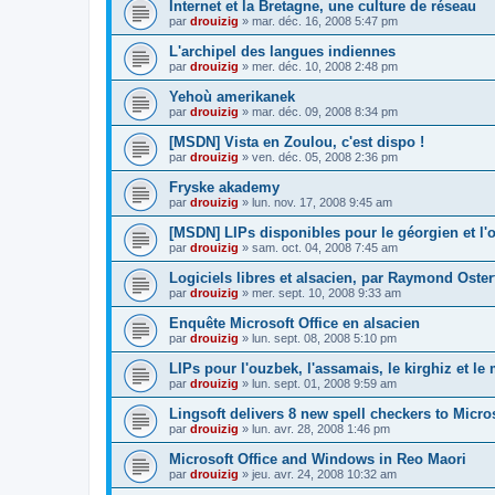
Internet et la Bretagne, une culture de réseau
par
drouizig
»
mar. déc. 16, 2008 5:47 pm
L'archipel des langues indiennes
par
drouizig
»
mer. déc. 10, 2008 2:48 pm
Yehoù amerikanek
par
drouizig
»
mar. déc. 09, 2008 8:34 pm
[MSDN] Vista en Zoulou, c'est dispo !
par
drouizig
»
ven. déc. 05, 2008 2:36 pm
Fryske akademy
par
drouizig
»
lun. nov. 17, 2008 9:45 am
[MSDN] LIPs disponibles pour le géorgien et l'o
par
drouizig
»
sam. oct. 04, 2008 7:45 am
Logiciels libres et alsacien, par Raymond Oster
par
drouizig
»
mer. sept. 10, 2008 9:33 am
Enquête Microsoft Office en alsacien
par
drouizig
»
lun. sept. 08, 2008 5:10 pm
LIPs pour l'ouzbek, l'assamais, le kirghiz et l
par
drouizig
»
lun. sept. 01, 2008 9:59 am
Lingsoft delivers 8 new spell checkers to Micro
par
drouizig
»
lun. avr. 28, 2008 1:46 pm
Microsoft Office and Windows in Reo Maori
par
drouizig
»
jeu. avr. 24, 2008 10:32 am