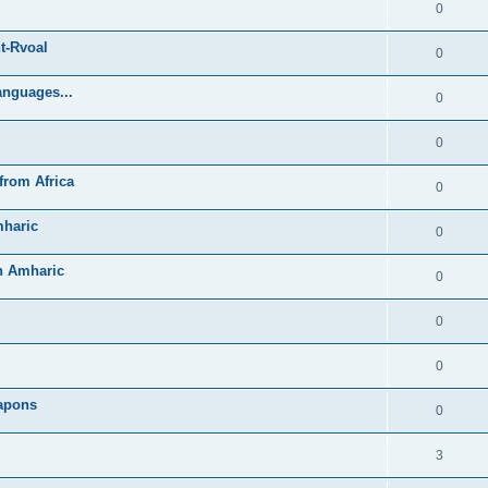
0
t-Rvoal
0
anguages...
0
0
from Africa
0
mharic
0
in Amharic
0
0
0
Lapons
0
3