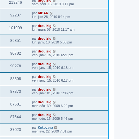
par
drouizig
213246
sam. févr. 16, 2013 9:17 pm
par
bIBAR
92237
lun. juin 28, 2010 8:14 pm
par
drouizig
101909
lun. mars 08, 2010 11:17 am
par
drouizig
89851
lun. janv. 18, 2010 5:55 pm
par
drouizig
90782
ven. janv. 15, 2010 6:21 pm
par
drouizig
90278
ven. janv. 15, 2010 6:18 pm
par
drouizig
88808
ven. janv. 15, 2010 6:17 pm
par
drouizig
87373
ven. janv. 01, 2010 1:36 pm
par
drouizig
87581
mer. déc. 30, 2009 6:22 pm
par
drouizig
87644
mer. déc. 16, 2009 5:46 pm
par
Kokoyaya
37023
mer. avr. 22, 2009 7:31 pm