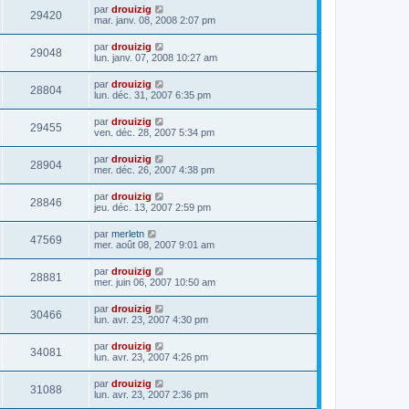
par
drouizig
29420
mar. janv. 08, 2008 2:07 pm
par
drouizig
29048
lun. janv. 07, 2008 10:27 am
par
drouizig
28804
lun. déc. 31, 2007 6:35 pm
par
drouizig
29455
ven. déc. 28, 2007 5:34 pm
par
drouizig
28904
mer. déc. 26, 2007 4:38 pm
par
drouizig
28846
jeu. déc. 13, 2007 2:59 pm
par
merletn
47569
mer. août 08, 2007 9:01 am
par
drouizig
28881
mer. juin 06, 2007 10:50 am
par
drouizig
30466
lun. avr. 23, 2007 4:30 pm
par
drouizig
34081
lun. avr. 23, 2007 4:26 pm
par
drouizig
31088
lun. avr. 23, 2007 2:36 pm