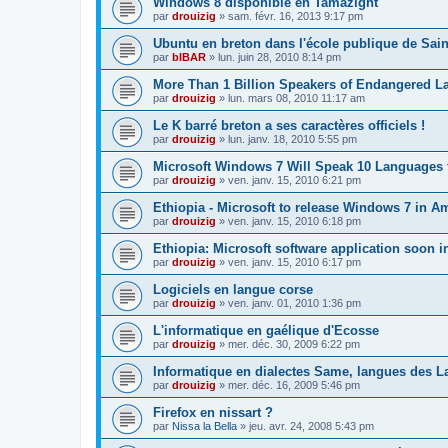
Windows 8 disponible en Tamazight
par
drouizig
»
sam. févr. 16, 2013 9:17 pm
Ubuntu en breton dans l'école publique de Sain
par
bIBAR
»
lun. juin 28, 2010 8:14 pm
More Than 1 Billion Speakers of Endangered L
par
drouizig
»
lun. mars 08, 2010 11:17 am
Le K barré breton a ses caractères officiels !
par
drouizig
»
lun. janv. 18, 2010 5:55 pm
Microsoft Windows 7 Will Speak 10 Languages 
par
drouizig
»
ven. janv. 15, 2010 6:21 pm
Ethiopia - Microsoft to release Windows 7 in A
par
drouizig
»
ven. janv. 15, 2010 6:18 pm
Ethiopia: Microsoft software application soon 
par
drouizig
»
ven. janv. 15, 2010 6:17 pm
Logiciels en langue corse
par
drouizig
»
ven. janv. 01, 2010 1:36 pm
L'informatique en gaélique d'Ecosse
par
drouizig
»
mer. déc. 30, 2009 6:22 pm
Informatique en dialectes Same, langues des 
par
drouizig
»
mer. déc. 16, 2009 5:46 pm
Firefox en nissart ?
par
Nissa la Bella
»
jeu. avr. 24, 2008 5:43 pm