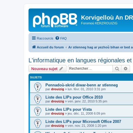
Korvigelloù An D
Foromoù KERZROUIZIG
Raccourcis
FAQ
Accueil du forum
Ar stlenneg hag ar yezhoù bihan er bed 
L'informatique en langues régionales et 
Recher
Re
Nouveau sujet
SUJETS
Pennadoù-skrid diwar-benn ar stlenneg
par
drouizig
»
lun. févr. 01, 2010 3:31 pm
Liste des LIPs pour Office 2010
par
drouizig
»
ven. janv. 22, 2010 5:35 pm
Liste des LIPs pour Vista
par
drouizig
»
jeu. déc. 11, 2008 6:09 pm
Liste des LIPs pour Microsoft Office 2007
par
drouizig
»
ven. nov. 21, 2008 1:20 pm