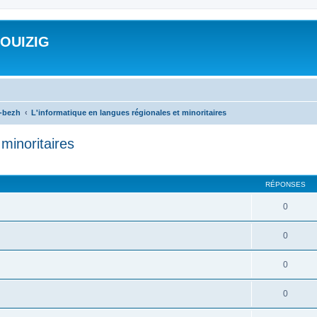
ROUIZIG
a-bezh
L'informatique en langues régionales et minoritaires
minoritaires
cher
cherche avancée
RÉPONSES
0
0
0
0