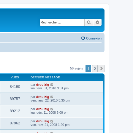
Rechercher
Recherche avancé
Connexion
1
2
Suivant
56 sujets
VUES
DERNIER MESSAGE
par
drouizig
84190
lun. févr. 01, 2010 3:31 pm
par
drouizig
89757
ven. janv. 22, 2010 5:35 pm
par
drouizig
89212
jeu. déc. 11, 2008 6:09 pm
par
drouizig
87962
ven. nov. 21, 2008 1:20 pm