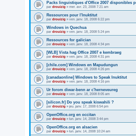
Packs linguistiques d'Office 2007 disponibles 
par
drouizig
»
mer. avr. 23, 2008 7:21 am
Ressources pour l'Inuktitut
par
drouizig
»
ven. janv. 18, 2008 6:22 pm
Windows in Quechua
par
drouizig
»
ven. janv. 18, 2008 5:24 pm
Ressources for galician
par
drouizig
»
ven. janv. 18, 2008 4:34 pm
[WLB] Vista hag Office 2007 e kembraeg
par
drouizig
»
ven. janv. 18, 2008 4:31 pm
[chile.com] Windows en Mapudungun
par
drouizig
»
ven. janv. 18, 2008 4:26 pm
[canadaonline] Windows to Speak Inuktitut
par
drouizig
»
ven. janv. 18, 2008 4:16 pm
Ur forom diwar-benn ar c'herneveureg
par
drouizig
»
ven. janv. 18, 2008 8:05 am
[silicon.fr] Do you speak kiswahili ?
par
drouizig
»
jeu. janv. 17, 2008 6:54 pm
OpenOffice.org en occitan
par
drouizig
»
lun. janv. 14, 2008 3:44 pm
OpenOffice.org en alsacien
par
drouizig
»
lun. janv. 14, 2008 10:24 am