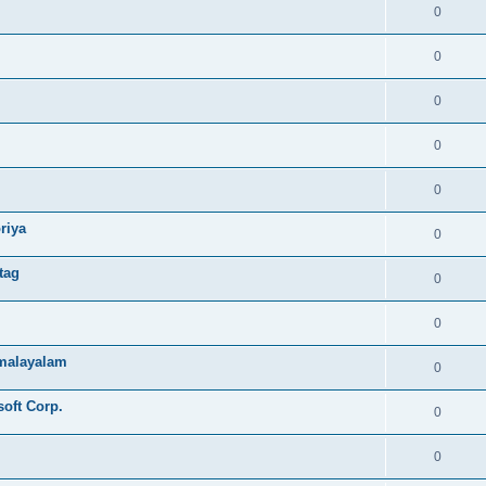
0
0
0
0
0
riya
0
tag
0
0
e malayalam
0
soft Corp.
0
0