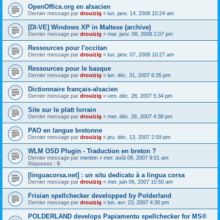
OpenOffice.org en alsacien
Dernier message par
drouizig
«
lun. janv. 14, 2008 10:24 am
[DI-VE] Windows XP in Maltese (archive)
Dernier message par
drouizig
«
mar. janv. 08, 2008 2:07 pm
Ressources pour l'occitan
Dernier message par
drouizig
«
lun. janv. 07, 2008 10:27 am
Ressources pour le basque
Dernier message par
drouizig
«
lun. déc. 31, 2007 6:35 pm
Dictionnaire français-alsacien
Dernier message par
drouizig
«
ven. déc. 28, 2007 5:34 pm
Site sur le platt lorrain
Dernier message par
drouizig
«
mer. déc. 26, 2007 4:38 pm
PAO en langue bretonne
Dernier message par
drouizig
«
jeu. déc. 13, 2007 2:59 pm
WLM OSD Plugin - Traduction en breton ?
Dernier message par
merletn
«
mer. août 08, 2007 9:01 am
Réponses :
5
[linguacorsa.net] : un situ dedicatu à a lingua corsa
Dernier message par
drouizig
«
mer. juin 06, 2007 10:50 am
Frisian spellchecker developped by Polderland
Dernier message par
drouizig
«
lun. avr. 23, 2007 4:30 pm
POLDERLAND develops Papiamentu spellchecker for MS®