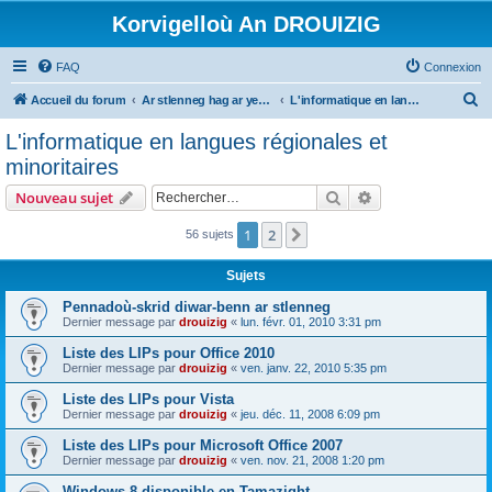
Korvigelloù An DROUIZIG
FAQ
Connexion
R
Accueil du forum
Ar stlenneg hag ar yezhoù bihan er bed a-bezh
L'informatique en langues régionales et minoritaires
e
L'informatique en langues régionales et
c
minoritaires
h
Rechercher
Recherche avanc
Nouveau sujet
e
r
1
2
Suivant
56 sujets
c
Sujets
h
Pennadoù-skrid diwar-benn ar stlenneg
e
Dernier message par
drouizig
«
lun. févr. 01, 2010 3:31 pm
r
Liste des LIPs pour Office 2010
Dernier message par
drouizig
«
ven. janv. 22, 2010 5:35 pm
Liste des LIPs pour Vista
Dernier message par
drouizig
«
jeu. déc. 11, 2008 6:09 pm
Liste des LIPs pour Microsoft Office 2007
Dernier message par
drouizig
«
ven. nov. 21, 2008 1:20 pm
Windows 8 disponible en Tamazight