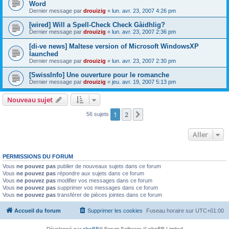
Word
Dernier message par
drouizig
«
lun. avr. 23, 2007 4:26 pm
[wired] Will a Spell-Check Check Gàidhlig?
Dernier message par
drouizig
«
lun. avr. 23, 2007 2:36 pm
[di-ve news] Maltese version of Microsoft WindowsXP
launched
Dernier message par
drouizig
«
lun. avr. 23, 2007 2:30 pm
[SwissInfo] Une ouverture pour le romanche
Dernier message par
drouizig
«
jeu. avr. 19, 2007 5:13 pm
Nouveau sujet
1
2
Suivant
56 sujets
Aller
PERMISSIONS DU FORUM
Vous
ne pouvez pas
publier de nouveaux sujets dans ce forum
Vous
ne pouvez pas
répondre aux sujets dans ce forum
Vous
ne pouvez pas
modifier vos messages dans ce forum
Vous
ne pouvez pas
supprimer vos messages dans ce forum
Vous
ne pouvez pas
transférer de pièces jointes dans ce forum
Accueil du forum
Supprimer les cookies
Fuseau horaire sur
UTC+01:00
Développé par
phpBB
® Forum Software © phpBB Limited