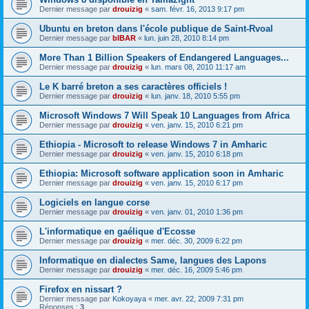
Dernier message par
drouizig
«
sam. févr. 16, 2013 9:17 pm
Ubuntu en breton dans l'école publique de Saint-Rvoal
Dernier message par
bIBAR
«
lun. juin 28, 2010 8:14 pm
More Than 1 Billion Speakers of Endangered Languages...
Dernier message par
drouizig
«
lun. mars 08, 2010 11:17 am
Le K barré breton a ses caractères officiels !
Dernier message par
drouizig
«
lun. janv. 18, 2010 5:55 pm
Microsoft Windows 7 Will Speak 10 Languages from Africa
Dernier message par
drouizig
«
ven. janv. 15, 2010 6:21 pm
Ethiopia - Microsoft to release Windows 7 in Amharic
Dernier message par
drouizig
«
ven. janv. 15, 2010 6:18 pm
Ethiopia: Microsoft software application soon in Amharic
Dernier message par
drouizig
«
ven. janv. 15, 2010 6:17 pm
Logiciels en langue corse
Dernier message par
drouizig
«
ven. janv. 01, 2010 1:36 pm
L'informatique en gaélique d'Ecosse
Dernier message par
drouizig
«
mer. déc. 30, 2009 6:22 pm
Informatique en dialectes Same, langues des Lapons
Dernier message par
drouizig
«
mer. déc. 16, 2009 5:46 pm
Firefox en nissart ?
Dernier message par
Kokoyaya
«
mer. avr. 22, 2009 7:31 pm
Réponses :
3