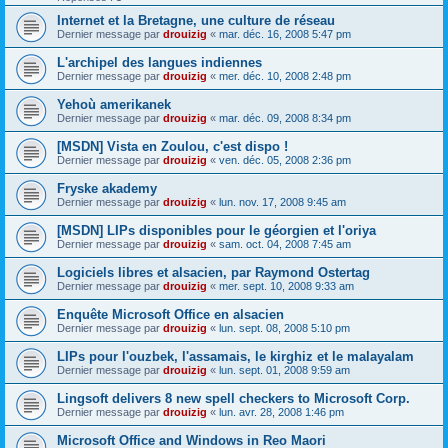
Internet et la Bretagne, une culture de réseau
Dernier message par
drouizig
«
mar. déc. 16, 2008 5:47 pm
L'archipel des langues indiennes
Dernier message par
drouizig
«
mer. déc. 10, 2008 2:48 pm
Yehoù amerikanek
Dernier message par
drouizig
«
mar. déc. 09, 2008 8:34 pm
[MSDN] Vista en Zoulou, c'est dispo !
Dernier message par
drouizig
«
ven. déc. 05, 2008 2:36 pm
Fryske akademy
Dernier message par
drouizig
«
lun. nov. 17, 2008 9:45 am
[MSDN] LIPs disponibles pour le géorgien et l'oriya
Dernier message par
drouizig
«
sam. oct. 04, 2008 7:45 am
Logiciels libres et alsacien, par Raymond Ostertag
Dernier message par
drouizig
«
mer. sept. 10, 2008 9:33 am
Enquête Microsoft Office en alsacien
Dernier message par
drouizig
«
lun. sept. 08, 2008 5:10 pm
LIPs pour l'ouzbek, l'assamais, le kirghiz et le malayalam
Dernier message par
drouizig
«
lun. sept. 01, 2008 9:59 am
Lingsoft delivers 8 new spell checkers to Microsoft Corp.
Dernier message par
drouizig
«
lun. avr. 28, 2008 1:46 pm
Microsoft Office and Windows in Reo Maori