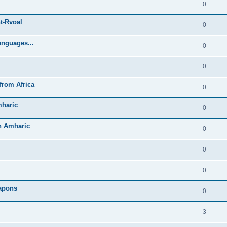
0
t-Rvoal
0
anguages...
0
0
from Africa
0
mharic
0
in Amharic
0
0
0
Lapons
0
3