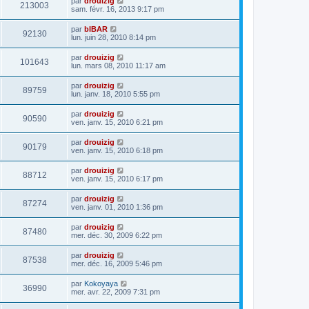
par
drouizig
213003
sam. févr. 16, 2013 9:17 pm
par
bIBAR
92130
lun. juin 28, 2010 8:14 pm
par
drouizig
101643
lun. mars 08, 2010 11:17 am
par
drouizig
89759
lun. janv. 18, 2010 5:55 pm
par
drouizig
90590
ven. janv. 15, 2010 6:21 pm
par
drouizig
90179
ven. janv. 15, 2010 6:18 pm
par
drouizig
88712
ven. janv. 15, 2010 6:17 pm
par
drouizig
87274
ven. janv. 01, 2010 1:36 pm
par
drouizig
87480
mer. déc. 30, 2009 6:22 pm
par
drouizig
87538
mer. déc. 16, 2009 5:46 pm
par
Kokoyaya
36990
mer. avr. 22, 2009 7:31 pm