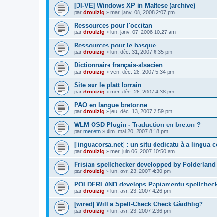
[DI-VE] Windows XP in Maltese (archive)
par
drouizig
»
mar. janv. 08, 2008 2:07 pm
Ressources pour l'occitan
par
drouizig
»
lun. janv. 07, 2008 10:27 am
Ressources pour le basque
par
drouizig
»
lun. déc. 31, 2007 6:35 pm
Dictionnaire français-alsacien
par
drouizig
»
ven. déc. 28, 2007 5:34 pm
Site sur le platt lorrain
par
drouizig
»
mer. déc. 26, 2007 4:38 pm
PAO en langue bretonne
par
drouizig
»
jeu. déc. 13, 2007 2:59 pm
WLM OSD Plugin - Traduction en breton ?
par
merletn
»
dim. mai 20, 2007 8:18 pm
[linguacorsa.net] : un situ dedicatu à a lingua c
par
drouizig
»
mer. juin 06, 2007 10:50 am
Frisian spellchecker developped by Polderland
par
drouizig
»
lun. avr. 23, 2007 4:30 pm
POLDERLAND develops Papiamentu spellcheck
par
drouizig
»
lun. avr. 23, 2007 4:26 pm
[wired] Will a Spell-Check Check Gàidhlig?
par
drouizig
»
lun. avr. 23, 2007 2:36 pm