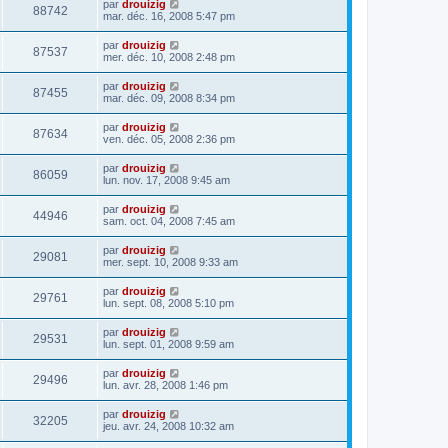
par
drouizig
88742
mar. déc. 16, 2008 5:47 pm
par
drouizig
87537
mer. déc. 10, 2008 2:48 pm
par
drouizig
87455
mar. déc. 09, 2008 8:34 pm
par
drouizig
87634
ven. déc. 05, 2008 2:36 pm
par
drouizig
86059
lun. nov. 17, 2008 9:45 am
par
drouizig
44946
sam. oct. 04, 2008 7:45 am
par
drouizig
29081
mer. sept. 10, 2008 9:33 am
par
drouizig
29761
lun. sept. 08, 2008 5:10 pm
par
drouizig
29531
lun. sept. 01, 2008 9:59 am
par
drouizig
29496
lun. avr. 28, 2008 1:46 pm
par
drouizig
32205
jeu. avr. 24, 2008 10:32 am