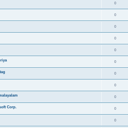
0
0
0
0
0
riya
0
tag
0
0
e malayalam
0
soft Corp.
0
0