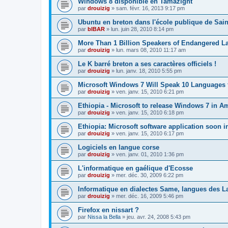
Windows 8 disponible en Tamazight
par
drouizig
»
sam. févr. 16, 2013 9:17 pm
Ubuntu en breton dans l'école publique de Sain
par
bIBAR
»
lun. juin 28, 2010 8:14 pm
More Than 1 Billion Speakers of Endangered L
par
drouizig
»
lun. mars 08, 2010 11:17 am
Le K barré breton a ses caractères officiels !
par
drouizig
»
lun. janv. 18, 2010 5:55 pm
Microsoft Windows 7 Will Speak 10 Languages 
par
drouizig
»
ven. janv. 15, 2010 6:21 pm
Ethiopia - Microsoft to release Windows 7 in A
par
drouizig
»
ven. janv. 15, 2010 6:18 pm
Ethiopia: Microsoft software application soon 
par
drouizig
»
ven. janv. 15, 2010 6:17 pm
Logiciels en langue corse
par
drouizig
»
ven. janv. 01, 2010 1:36 pm
L'informatique en gaélique d'Ecosse
par
drouizig
»
mer. déc. 30, 2009 6:22 pm
Informatique en dialectes Same, langues des 
par
drouizig
»
mer. déc. 16, 2009 5:46 pm
Firefox en nissart ?
par
Nissa la Bella
»
jeu. avr. 24, 2008 5:43 pm