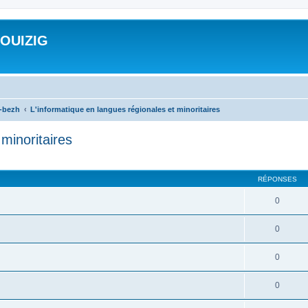
ROUIZIG
a-bezh
L'informatique en langues régionales et minoritaires
minoritaires
cher
cherche avancée
RÉPONSES
0
0
0
0