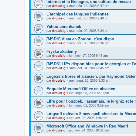
Internet et la Bretagne, une culture de réseau
par
drouizig
»
mar. déc. 16, 2008 5:47 pm
L'archipel des langues indiennes
par
drouizig
»
mer. déc. 10, 2008 2:48 pm
Yehoù amerikanek
par
drouizig
»
mar. déc. 09, 2008 8:34 pm
[MSDN] Vista en Zoulou, c'est dispo !
par
drouizig
»
ven. déc. 05, 2008 2:36 pm
Fryske akademy
par
drouizig
»
lun. nov. 17, 2008 9:45 am
[MSDN] LIPs disponibles pour le géorgien et l'o
par
drouizig
»
sam. oct. 04, 2008 7:45 am
Logiciels libres et alsacien, par Raymond Oster
par
drouizig
»
mer. sept. 10, 2008 9:33 am
Enquête Microsoft Office en alsacien
par
drouizig
»
lun. sept. 08, 2008 5:10 pm
LIPs pour l'ouzbek, l'assamais, le kirghiz et l
par
drouizig
»
lun. sept. 01, 2008 9:59 am
Lingsoft delivers 8 new spell checkers to Micro
par
drouizig
»
lun. avr. 28, 2008 1:46 pm
Microsoft Office and Windows in Reo Maori
par
drouizig
»
jeu. avr. 24, 2008 10:32 am