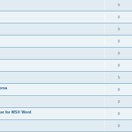
0
0
0
0
0
0
5
orsa
0
0
er for MS® Word
0
0