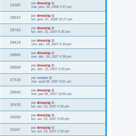
par
drouizig
29385
mar. janv. 08, 2008 2:07 pm
par
drouizig
29015
lun. janv. 07, 2008 10:27 am
par
drouizig
28783
lun. déc. 31, 2007 6:35 pm
par
drouizig
29419
ven. déc. 28, 2007 5:34 pm
par
drouizig
28866
mer. déc. 26, 2007 4:38 pm
par
drouizig
28808
jeu. déc. 13, 2007 2:59 pm
par
merletn
47518
mer. août 08, 2007 9:01 am
par
drouizig
28840
mer. juin 06, 2007 10:50 am
par
drouizig
30430
lun. avr. 23, 2007 4:30 pm
par
drouizig
34050
lun. avr. 23, 2007 4:26 pm
par
drouizig
31047
lun. avr. 23, 2007 2:36 pm