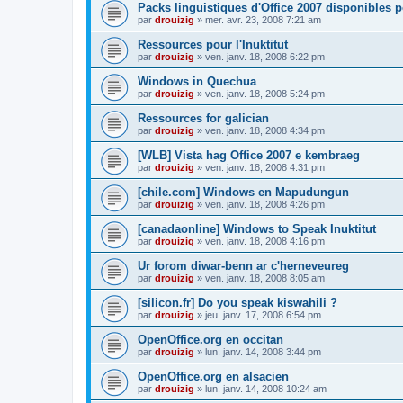
Packs linguistiques d'Office 2007 disponibles 
par
drouizig
»
mer. avr. 23, 2008 7:21 am
Ressources pour l'Inuktitut
par
drouizig
»
ven. janv. 18, 2008 6:22 pm
Windows in Quechua
par
drouizig
»
ven. janv. 18, 2008 5:24 pm
Ressources for galician
par
drouizig
»
ven. janv. 18, 2008 4:34 pm
[WLB] Vista hag Office 2007 e kembraeg
par
drouizig
»
ven. janv. 18, 2008 4:31 pm
[chile.com] Windows en Mapudungun
par
drouizig
»
ven. janv. 18, 2008 4:26 pm
[canadaonline] Windows to Speak Inuktitut
par
drouizig
»
ven. janv. 18, 2008 4:16 pm
Ur forom diwar-benn ar c'herneveureg
par
drouizig
»
ven. janv. 18, 2008 8:05 am
[silicon.fr] Do you speak kiswahili ?
par
drouizig
»
jeu. janv. 17, 2008 6:54 pm
OpenOffice.org en occitan
par
drouizig
»
lun. janv. 14, 2008 3:44 pm
OpenOffice.org en alsacien
par
drouizig
»
lun. janv. 14, 2008 10:24 am