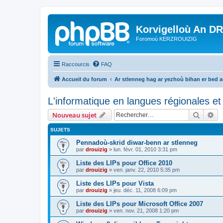
Korvigelloù An D
Foromoù KERZROUIZIG
Raccourcis
FAQ
Accueil du forum
Ar stlenneg hag ar yezhoù bihan er bed 
L'informatique en langues régionales et 
Recher
Re
Nouveau sujet
SUJETS
Pennadoù-skrid diwar-benn ar stlenneg
par
drouizig
»
lun. févr. 01, 2010 3:31 pm
Liste des LIPs pour Office 2010
par
drouizig
»
ven. janv. 22, 2010 5:35 pm
Liste des LIPs pour Vista
par
drouizig
»
jeu. déc. 11, 2008 6:09 pm
Liste des LIPs pour Microsoft Office 2007
par
drouizig
»
ven. nov. 21, 2008 1:20 pm