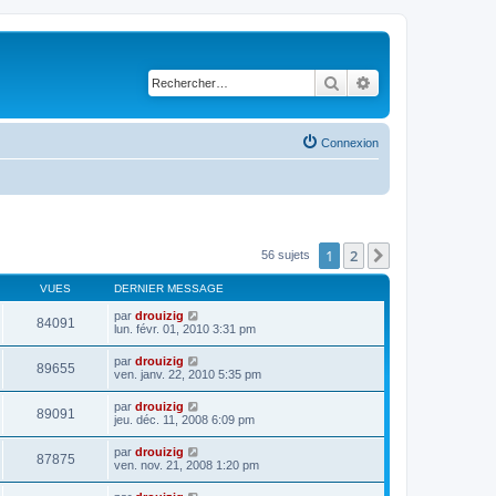
Rechercher
Recherche avancé
Connexion
1
2
Suivant
56 sujets
VUES
DERNIER MESSAGE
par
drouizig
84091
lun. févr. 01, 2010 3:31 pm
par
drouizig
89655
ven. janv. 22, 2010 5:35 pm
par
drouizig
89091
jeu. déc. 11, 2008 6:09 pm
par
drouizig
87875
ven. nov. 21, 2008 1:20 pm