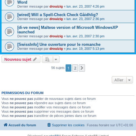
Word
Dernier message par
drouizig
«
lun. avr. 23, 2007 4:26 pm
[wired] Will a Spell-Check Check Gàidhlig?
Dernier message par
drouizig
«
lun. avr. 23, 2007 2:36 pm
[di-ve news] Maltese version of Microsoft WindowsXP
launched
Dernier message par
drouizig
«
lun. avr. 23, 2007 2:30 pm
[SwissInfo] Une ouverture pour le romanche
Dernier message par
drouizig
«
jeu. avr. 19, 2007 5:13 pm
Nouveau sujet
1
2
Suivant
56 sujets
Aller
PERMISSIONS DU FORUM
Vous
ne pouvez pas
publier de nouveaux sujets dans ce forum
Vous
ne pouvez pas
répondre aux sujets dans ce forum
Vous
ne pouvez pas
modifier vos messages dans ce forum
Vous
ne pouvez pas
supprimer vos messages dans ce forum
Vous
ne pouvez pas
transférer de pièces jointes dans ce forum
Accueil du forum
Supprimer les cookies
Fuseau horaire sur
UTC+01:00
Développé par
phpBB
® Forum Software © phpBB Limited