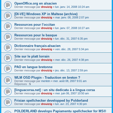
OpenOffice.org en alsacien
Dernier message par
drouizig
«
lun. janv. 14, 2008 10:24 am
[DI-VE] Windows XP in Maltese (archive)
Dernier message par
drouizig
«
mar. janv. 08, 2008 2:07 pm
Ressources pour l'occitan
Dernier message par
drouizig
«
lun. janv. 07, 2008 10:27 am
Ressources pour le basque
Dernier message par
drouizig
«
lun. déc. 31, 2007 6:35 pm
Dictionnaire français-alsacien
Dernier message par
drouizig
«
ven. déc. 28, 2007 5:34 pm
Site sur le platt lorrain
Dernier message par
drouizig
«
mer. déc. 26, 2007 4:38 pm
PAO en langue bretonne
Dernier message par
drouizig
«
jeu. déc. 13, 2007 2:59 pm
WLM OSD Plugin - Traduction en breton ?
Dernier message par
merletn
«
mer. août 08, 2007 9:01 am
Réponses :
5
[linguacorsa.net] : un situ dedicatu à a lingua corsa
Dernier message par
drouizig
«
mer. juin 06, 2007 10:50 am
Frisian spellchecker developped by Polderland
Dernier message par
drouizig
«
lun. avr. 23, 2007 4:30 pm
POLDERLAND develops Papiamentu spellchecker for MS®