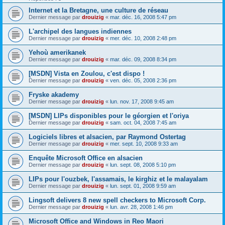
Internet et la Bretagne, une culture de réseau
Dernier message par
drouizig
«
mar. déc. 16, 2008 5:47 pm
L'archipel des langues indiennes
Dernier message par
drouizig
«
mer. déc. 10, 2008 2:48 pm
Yehoù amerikanek
Dernier message par
drouizig
«
mar. déc. 09, 2008 8:34 pm
[MSDN] Vista en Zoulou, c'est dispo !
Dernier message par
drouizig
«
ven. déc. 05, 2008 2:36 pm
Fryske akademy
Dernier message par
drouizig
«
lun. nov. 17, 2008 9:45 am
[MSDN] LIPs disponibles pour le géorgien et l'oriya
Dernier message par
drouizig
«
sam. oct. 04, 2008 7:45 am
Logiciels libres et alsacien, par Raymond Ostertag
Dernier message par
drouizig
«
mer. sept. 10, 2008 9:33 am
Enquête Microsoft Office en alsacien
Dernier message par
drouizig
«
lun. sept. 08, 2008 5:10 pm
LIPs pour l'ouzbek, l'assamais, le kirghiz et le malayalam
Dernier message par
drouizig
«
lun. sept. 01, 2008 9:59 am
Lingsoft delivers 8 new spell checkers to Microsoft Corp.
Dernier message par
drouizig
«
lun. avr. 28, 2008 1:46 pm
Microsoft Office and Windows in Reo Maori