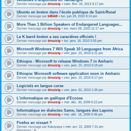
Dernier message par
drouizig
«
sam. févr. 16, 2013 9:17 pm
Ubuntu en breton dans l'école publique de Saint-Rvoal
Dernier message par
bIBAR
«
lun. juin 28, 2010 8:14 pm
More Than 1 Billion Speakers of Endangered Languages...
Dernier message par
drouizig
«
lun. mars 08, 2010 11:17 am
Le K barré breton a ses caractères officiels !
Dernier message par
drouizig
«
lun. janv. 18, 2010 5:55 pm
Microsoft Windows 7 Will Speak 10 Languages from Africa
Dernier message par
drouizig
«
ven. janv. 15, 2010 6:21 pm
Ethiopia - Microsoft to release Windows 7 in Amharic
Dernier message par
drouizig
«
ven. janv. 15, 2010 6:18 pm
Ethiopia: Microsoft software application soon in Amharic
Dernier message par
drouizig
«
ven. janv. 15, 2010 6:17 pm
Logiciels en langue corse
Dernier message par
drouizig
«
ven. janv. 01, 2010 1:36 pm
L'informatique en gaélique d'Ecosse
Dernier message par
drouizig
«
mer. déc. 30, 2009 6:22 pm
Informatique en dialectes Same, langues des Lapons
Dernier message par
drouizig
«
mer. déc. 16, 2009 5:46 pm
Firefox en nissart ?
Dernier message par
Kokoyaya
«
mer. avr. 22, 2009 7:31 pm
Réponses :
3