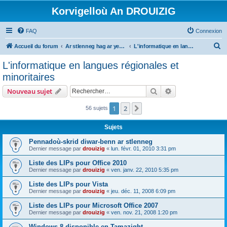
Korvigelloù An DROUIZIG
FAQ
Connexion
R
Accueil du forum
Ar stlenneg hag ar yezhoù bihan er bed a-bezh
L'informatique en langues régionales et minoritaires
e
L'informatique en langues régionales et
c
minoritaires
h
Rechercher
Recherche avanc
Nouveau sujet
e
r
1
2
Suivant
56 sujets
c
Sujets
h
Pennadoù-skrid diwar-benn ar stlenneg
e
Dernier message par
drouizig
«
lun. févr. 01, 2010 3:31 pm
r
Liste des LIPs pour Office 2010
Dernier message par
drouizig
«
ven. janv. 22, 2010 5:35 pm
Liste des LIPs pour Vista
Dernier message par
drouizig
«
jeu. déc. 11, 2008 6:09 pm
Liste des LIPs pour Microsoft Office 2007
Dernier message par
drouizig
«
ven. nov. 21, 2008 1:20 pm
Windows 8 disponible en Tamazight