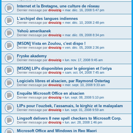
Internet et la Bretagne, une culture de réseau
Dernier message par
drouizig
«
mar. déc. 16, 2008 5:47 pm
L'archipel des langues indiennes
Dernier message par
drouizig
«
mer. déc. 10, 2008 2:48 pm
Yehoù amerikanek
Dernier message par
drouizig
«
mar. déc. 09, 2008 8:34 pm
[MSDN] Vista en Zoulou, c'est dispo !
Dernier message par
drouizig
«
ven. déc. 05, 2008 2:36 pm
Fryske akademy
Dernier message par
drouizig
«
lun. nov. 17, 2008 9:45 am
[MSDN] LIPs disponibles pour le géorgien et l'oriya
Dernier message par
drouizig
«
sam. oct. 04, 2008 7:45 am
Logiciels libres et alsacien, par Raymond Ostertag
Dernier message par
drouizig
«
mer. sept. 10, 2008 9:33 am
Enquête Microsoft Office en alsacien
Dernier message par
drouizig
«
lun. sept. 08, 2008 5:10 pm
LIPs pour l'ouzbek, l'assamais, le kirghiz et le malayalam
Dernier message par
drouizig
«
lun. sept. 01, 2008 9:59 am
Lingsoft delivers 8 new spell checkers to Microsoft Corp.
Dernier message par
drouizig
«
lun. avr. 28, 2008 1:46 pm
Microsoft Office and Windows in Reo Maori