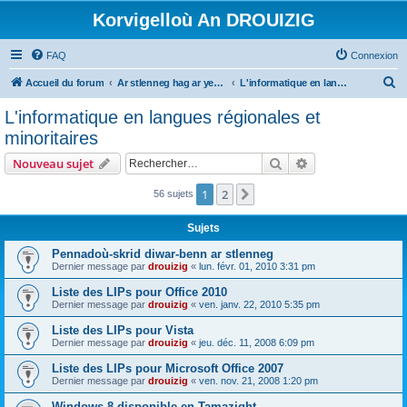
Korvigelloù An DROUIZIG
FAQ
Connexion
R
Accueil du forum
Ar stlenneg hag ar yezhoù bihan er bed a-bezh
L'informatique en langues régionales et minoritaires
e
L'informatique en langues régionales et
c
minoritaires
h
Rechercher
Recherche avanc
Nouveau sujet
e
r
1
2
Suivant
56 sujets
c
Sujets
h
Pennadoù-skrid diwar-benn ar stlenneg
e
Dernier message par
drouizig
«
lun. févr. 01, 2010 3:31 pm
r
Liste des LIPs pour Office 2010
Dernier message par
drouizig
«
ven. janv. 22, 2010 5:35 pm
Liste des LIPs pour Vista
Dernier message par
drouizig
«
jeu. déc. 11, 2008 6:09 pm
Liste des LIPs pour Microsoft Office 2007
Dernier message par
drouizig
«
ven. nov. 21, 2008 1:20 pm
Windows 8 disponible en Tamazight