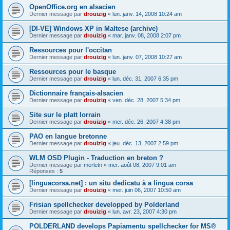
OpenOffice.org en alsacien
Dernier message par
drouizig
«
lun. janv. 14, 2008 10:24 am
[DI-VE] Windows XP in Maltese (archive)
Dernier message par
drouizig
«
mar. janv. 08, 2008 2:07 pm
Ressources pour l'occitan
Dernier message par
drouizig
«
lun. janv. 07, 2008 10:27 am
Ressources pour le basque
Dernier message par
drouizig
«
lun. déc. 31, 2007 6:35 pm
Dictionnaire français-alsacien
Dernier message par
drouizig
«
ven. déc. 28, 2007 5:34 pm
Site sur le platt lorrain
Dernier message par
drouizig
«
mer. déc. 26, 2007 4:38 pm
PAO en langue bretonne
Dernier message par
drouizig
«
jeu. déc. 13, 2007 2:59 pm
WLM OSD Plugin - Traduction en breton ?
Dernier message par
merletn
«
mer. août 08, 2007 9:01 am
Réponses :
5
[linguacorsa.net] : un situ dedicatu à a lingua corsa
Dernier message par
drouizig
«
mer. juin 06, 2007 10:50 am
Frisian spellchecker developped by Polderland
Dernier message par
drouizig
«
lun. avr. 23, 2007 4:30 pm
POLDERLAND develops Papiamentu spellchecker for MS®