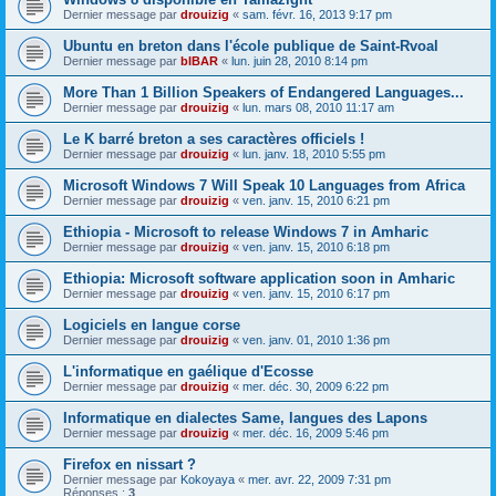
Dernier message par
drouizig
«
sam. févr. 16, 2013 9:17 pm
Ubuntu en breton dans l'école publique de Saint-Rvoal
Dernier message par
bIBAR
«
lun. juin 28, 2010 8:14 pm
More Than 1 Billion Speakers of Endangered Languages...
Dernier message par
drouizig
«
lun. mars 08, 2010 11:17 am
Le K barré breton a ses caractères officiels !
Dernier message par
drouizig
«
lun. janv. 18, 2010 5:55 pm
Microsoft Windows 7 Will Speak 10 Languages from Africa
Dernier message par
drouizig
«
ven. janv. 15, 2010 6:21 pm
Ethiopia - Microsoft to release Windows 7 in Amharic
Dernier message par
drouizig
«
ven. janv. 15, 2010 6:18 pm
Ethiopia: Microsoft software application soon in Amharic
Dernier message par
drouizig
«
ven. janv. 15, 2010 6:17 pm
Logiciels en langue corse
Dernier message par
drouizig
«
ven. janv. 01, 2010 1:36 pm
L'informatique en gaélique d'Ecosse
Dernier message par
drouizig
«
mer. déc. 30, 2009 6:22 pm
Informatique en dialectes Same, langues des Lapons
Dernier message par
drouizig
«
mer. déc. 16, 2009 5:46 pm
Firefox en nissart ?
Dernier message par
Kokoyaya
«
mer. avr. 22, 2009 7:31 pm
Réponses :
3