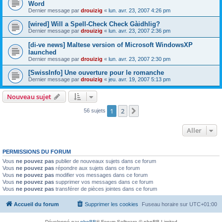
Word
Dernier message par
drouizig
«
lun. avr. 23, 2007 4:26 pm
[wired] Will a Spell-Check Check Gàidhlig?
Dernier message par
drouizig
«
lun. avr. 23, 2007 2:36 pm
[di-ve news] Maltese version of Microsoft WindowsXP
launched
Dernier message par
drouizig
«
lun. avr. 23, 2007 2:30 pm
[SwissInfo] Une ouverture pour le romanche
Dernier message par
drouizig
«
jeu. avr. 19, 2007 5:13 pm
Nouveau sujet
1
2
Suivant
56 sujets
Aller
PERMISSIONS DU FORUM
Vous
ne pouvez pas
publier de nouveaux sujets dans ce forum
Vous
ne pouvez pas
répondre aux sujets dans ce forum
Vous
ne pouvez pas
modifier vos messages dans ce forum
Vous
ne pouvez pas
supprimer vos messages dans ce forum
Vous
ne pouvez pas
transférer de pièces jointes dans ce forum
Accueil du forum
Supprimer les cookies
Fuseau horaire sur
UTC+01:00
Développé par
phpBB
® Forum Software © phpBB Limited