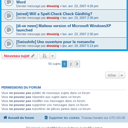
Word
Dernier message par
drouizig
«
lun. avr. 23, 2007 4:26 pm
[wired] Will a Spell-Check Check Gàidhlig?
Dernier message par
drouizig
«
lun. avr. 23, 2007 2:36 pm
[di-ve news] Maltese version of Microsoft WindowsXP
launched
Dernier message par
drouizig
«
lun. avr. 23, 2007 2:30 pm
[SwissInfo] Une ouverture pour le romanche
Dernier message par
drouizig
«
jeu. avr. 19, 2007 5:13 pm
Nouveau sujet
1
2
Suivant
56 sujets
Aller
PERMISSIONS DU FORUM
Vous
ne pouvez pas
publier de nouveaux sujets dans ce forum
Vous
ne pouvez pas
répondre aux sujets dans ce forum
Vous
ne pouvez pas
modifier vos messages dans ce forum
Vous
ne pouvez pas
supprimer vos messages dans ce forum
Vous
ne pouvez pas
transférer de pièces jointes dans ce forum
Accueil du forum
Supprimer les cookies
Fuseau horaire sur
UTC+01:00
Développé par
phpBB
® Forum Software © phpBB Limited