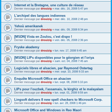
Internet et la Bretagne, une culture de réseau
Dernier message par
drouizig
«
mar. déc. 16, 2008 5:47 pm
L'archipel des langues indiennes
Dernier message par
drouizig
«
mer. déc. 10, 2008 2:48 pm
Yehoù amerikanek
Dernier message par
drouizig
«
mar. déc. 09, 2008 8:34 pm
[MSDN] Vista en Zoulou, c'est dispo !
Dernier message par
drouizig
«
ven. déc. 05, 2008 2:36 pm
Fryske akademy
Dernier message par
drouizig
«
lun. nov. 17, 2008 9:45 am
[MSDN] LIPs disponibles pour le géorgien et l'oriya
Dernier message par
drouizig
«
sam. oct. 04, 2008 7:45 am
Logiciels libres et alsacien, par Raymond Ostertag
Dernier message par
drouizig
«
mer. sept. 10, 2008 9:33 am
Enquête Microsoft Office en alsacien
Dernier message par
drouizig
«
lun. sept. 08, 2008 5:10 pm
LIPs pour l'ouzbek, l'assamais, le kirghiz et le malayalam
Dernier message par
drouizig
«
lun. sept. 01, 2008 9:59 am
Lingsoft delivers 8 new spell checkers to Microsoft Corp.
Dernier message par
drouizig
«
lun. avr. 28, 2008 1:46 pm
Microsoft Office and Windows in Reo Maori