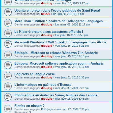
Dernier message par
drouizig
«
sam. févr. 16, 2013 9:17 pm
Ubuntu en breton dans l'école publique de Saint-Rvoal
Dernier message par
bIBAR
«
lun. juin 28, 2010 8:14 pm
More Than 1 Billion Speakers of Endangered Languages...
Dernier message par
drouizig
«
lun. mars 08, 2010 11:17 am
Le K barré breton a ses caractères officiels !
Dernier message par
drouizig
«
lun. janv. 18, 2010 5:55 pm
Microsoft Windows 7 Will Speak 10 Languages from Africa
Dernier message par
drouizig
«
ven. janv. 15, 2010 6:21 pm
Ethiopia - Microsoft to release Windows 7 in Amharic
Dernier message par
drouizig
«
ven. janv. 15, 2010 6:18 pm
Ethiopia: Microsoft software application soon in Amharic
Dernier message par
drouizig
«
ven. janv. 15, 2010 6:17 pm
Logiciels en langue corse
Dernier message par
drouizig
«
ven. janv. 01, 2010 1:36 pm
L'informatique en gaélique d'Ecosse
Dernier message par
drouizig
«
mer. déc. 30, 2009 6:22 pm
Informatique en dialectes Same, langues des Lapons
Dernier message par
drouizig
«
mer. déc. 16, 2009 5:46 pm
Firefox en nissart ?
Dernier message par
Kokoyaya
«
mer. avr. 22, 2009 7:31 pm
Réponses :
3