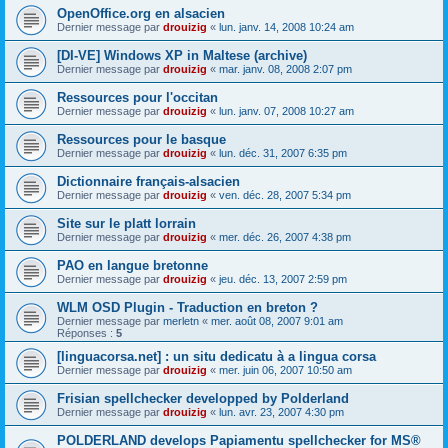
OpenOffice.org en alsacien
Dernier message par
drouizig
«
lun. janv. 14, 2008 10:24 am
[DI-VE] Windows XP in Maltese (archive)
Dernier message par
drouizig
«
mar. janv. 08, 2008 2:07 pm
Ressources pour l'occitan
Dernier message par
drouizig
«
lun. janv. 07, 2008 10:27 am
Ressources pour le basque
Dernier message par
drouizig
«
lun. déc. 31, 2007 6:35 pm
Dictionnaire français-alsacien
Dernier message par
drouizig
«
ven. déc. 28, 2007 5:34 pm
Site sur le platt lorrain
Dernier message par
drouizig
«
mer. déc. 26, 2007 4:38 pm
PAO en langue bretonne
Dernier message par
drouizig
«
jeu. déc. 13, 2007 2:59 pm
WLM OSD Plugin - Traduction en breton ?
Dernier message par
merletn
«
mer. août 08, 2007 9:01 am
Réponses :
5
[linguacorsa.net] : un situ dedicatu à a lingua corsa
Dernier message par
drouizig
«
mer. juin 06, 2007 10:50 am
Frisian spellchecker developped by Polderland
Dernier message par
drouizig
«
lun. avr. 23, 2007 4:30 pm
POLDERLAND develops Papiamentu spellchecker for MS®