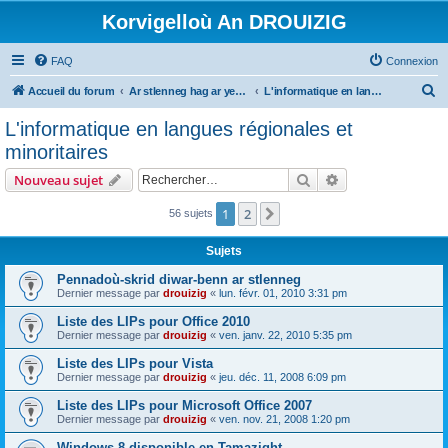
Korvigelloù An DROUIZIG
FAQ
Connexion
R
Accueil du forum
Ar stlenneg hag ar yezhoù bihan er bed a-bezh
L'informatique en langues régionales et minoritaires
e
L'informatique en langues régionales et
c
minoritaires
h
Rechercher
Recherche avanc
Nouveau sujet
e
r
1
2
Suivant
56 sujets
c
Sujets
h
Pennadoù-skrid diwar-benn ar stlenneg
e
Dernier message par
drouizig
«
lun. févr. 01, 2010 3:31 pm
r
Liste des LIPs pour Office 2010
Dernier message par
drouizig
«
ven. janv. 22, 2010 5:35 pm
Liste des LIPs pour Vista
Dernier message par
drouizig
«
jeu. déc. 11, 2008 6:09 pm
Liste des LIPs pour Microsoft Office 2007
Dernier message par
drouizig
«
ven. nov. 21, 2008 1:20 pm
Windows 8 disponible en Tamazight