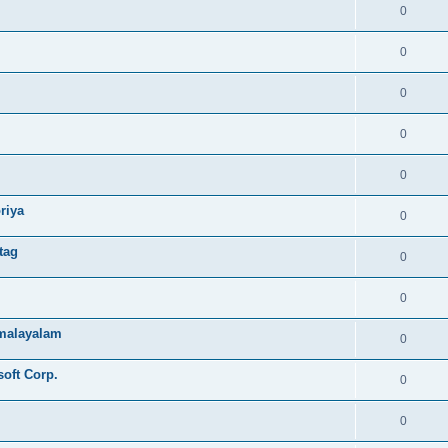
0
0
0
0
0
riya
0
tag
0
0
e malayalam
0
soft Corp.
0
0