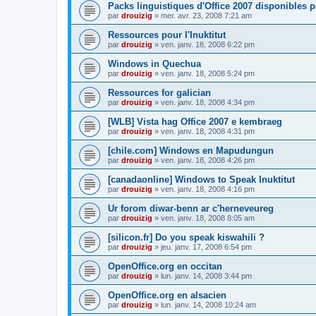
Packs linguistiques d'Office 2007 disponibles 
par
drouizig
»
mer. avr. 23, 2008 7:21 am
Ressources pour l'Inuktitut
par
drouizig
»
ven. janv. 18, 2008 6:22 pm
Windows in Quechua
par
drouizig
»
ven. janv. 18, 2008 5:24 pm
Ressources for galician
par
drouizig
»
ven. janv. 18, 2008 4:34 pm
[WLB] Vista hag Office 2007 e kembraeg
par
drouizig
»
ven. janv. 18, 2008 4:31 pm
[chile.com] Windows en Mapudungun
par
drouizig
»
ven. janv. 18, 2008 4:26 pm
[canadaonline] Windows to Speak Inuktitut
par
drouizig
»
ven. janv. 18, 2008 4:16 pm
Ur forom diwar-benn ar c'herneveureg
par
drouizig
»
ven. janv. 18, 2008 8:05 am
[silicon.fr] Do you speak kiswahili ?
par
drouizig
»
jeu. janv. 17, 2008 6:54 pm
OpenOffice.org en occitan
par
drouizig
»
lun. janv. 14, 2008 3:44 pm
OpenOffice.org en alsacien
par
drouizig
»
lun. janv. 14, 2008 10:24 am