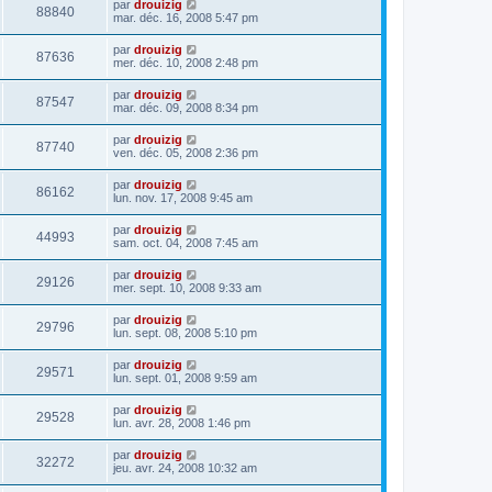
par
drouizig
88840
mar. déc. 16, 2008 5:47 pm
par
drouizig
87636
mer. déc. 10, 2008 2:48 pm
par
drouizig
87547
mar. déc. 09, 2008 8:34 pm
par
drouizig
87740
ven. déc. 05, 2008 2:36 pm
par
drouizig
86162
lun. nov. 17, 2008 9:45 am
par
drouizig
44993
sam. oct. 04, 2008 7:45 am
par
drouizig
29126
mer. sept. 10, 2008 9:33 am
par
drouizig
29796
lun. sept. 08, 2008 5:10 pm
par
drouizig
29571
lun. sept. 01, 2008 9:59 am
par
drouizig
29528
lun. avr. 28, 2008 1:46 pm
par
drouizig
32272
jeu. avr. 24, 2008 10:32 am