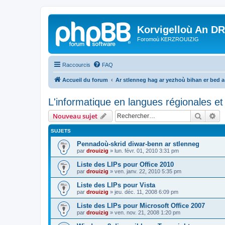
Korvigelloù An D
Foromoù KERZROUIZIG
Raccourcis
FAQ
Accueil du forum
Ar stlenneg hag ar yezhoù bihan er bed 
L'informatique en langues régionales et 
Recher
Re
Nouveau sujet
SUJETS
Pennadoù-skrid diwar-benn ar stlenneg
par
drouizig
»
lun. févr. 01, 2010 3:31 pm
Liste des LIPs pour Office 2010
par
drouizig
»
ven. janv. 22, 2010 5:35 pm
Liste des LIPs pour Vista
par
drouizig
»
jeu. déc. 11, 2008 6:09 pm
Liste des LIPs pour Microsoft Office 2007
par
drouizig
»
ven. nov. 21, 2008 1:20 pm