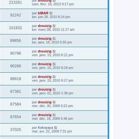
par
drouizig
213261
sam. févr. 16, 2013 9:17 pm
par
bIBAR
92242
lun. juin 28, 2010 8:14 pm
par
drouizig
101932
lun. mars 08, 2010 11:17 am
par
drouizig
89856
lun. janv. 18, 2010 5:55 pm
par
drouizig
90796
ven. janv. 15, 2010 6:21 pm
par
drouizig
90286
ven. janv. 15, 2010 6:18 pm
par
drouizig
88818
ven. janv. 15, 2010 6:17 pm
par
drouizig
87381
ven. janv. 01, 2010 1:36 pm
par
drouizig
87584
mer. déc. 30, 2009 6:22 pm
par
drouizig
87654
mer. déc. 16, 2009 5:46 pm
par
Kokoyaya
37025
mer. avr. 22, 2009 7:31 pm