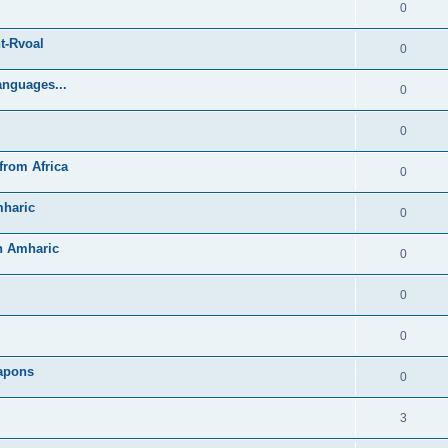
0
t-Rvoal
0
anguages...
0
0
from Africa
0
mharic
0
in Amharic
0
0
0
Lapons
0
3