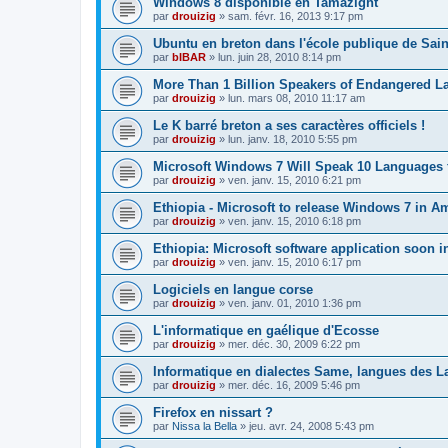
Windows 8 disponible en Tamazight
par
drouizig
»
sam. févr. 16, 2013 9:17 pm
Ubuntu en breton dans l'école publique de Sain
par
bIBAR
»
lun. juin 28, 2010 8:14 pm
More Than 1 Billion Speakers of Endangered L
par
drouizig
»
lun. mars 08, 2010 11:17 am
Le K barré breton a ses caractères officiels !
par
drouizig
»
lun. janv. 18, 2010 5:55 pm
Microsoft Windows 7 Will Speak 10 Languages 
par
drouizig
»
ven. janv. 15, 2010 6:21 pm
Ethiopia - Microsoft to release Windows 7 in A
par
drouizig
»
ven. janv. 15, 2010 6:18 pm
Ethiopia: Microsoft software application soon 
par
drouizig
»
ven. janv. 15, 2010 6:17 pm
Logiciels en langue corse
par
drouizig
»
ven. janv. 01, 2010 1:36 pm
L'informatique en gaélique d'Ecosse
par
drouizig
»
mer. déc. 30, 2009 6:22 pm
Informatique en dialectes Same, langues des 
par
drouizig
»
mer. déc. 16, 2009 5:46 pm
Firefox en nissart ?
par
Nissa la Bella
»
jeu. avr. 24, 2008 5:43 pm