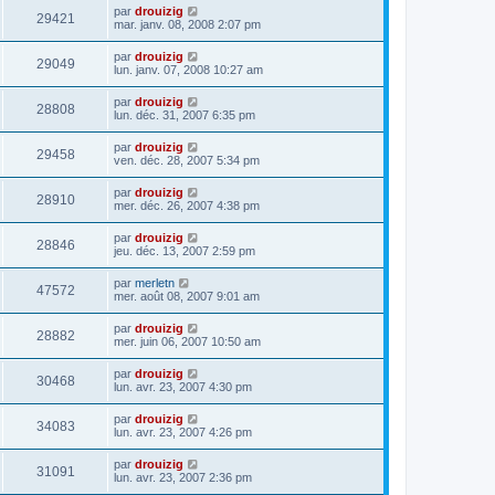
par
drouizig
29421
mar. janv. 08, 2008 2:07 pm
par
drouizig
29049
lun. janv. 07, 2008 10:27 am
par
drouizig
28808
lun. déc. 31, 2007 6:35 pm
par
drouizig
29458
ven. déc. 28, 2007 5:34 pm
par
drouizig
28910
mer. déc. 26, 2007 4:38 pm
par
drouizig
28846
jeu. déc. 13, 2007 2:59 pm
par
merletn
47572
mer. août 08, 2007 9:01 am
par
drouizig
28882
mer. juin 06, 2007 10:50 am
par
drouizig
30468
lun. avr. 23, 2007 4:30 pm
par
drouizig
34083
lun. avr. 23, 2007 4:26 pm
par
drouizig
31091
lun. avr. 23, 2007 2:36 pm