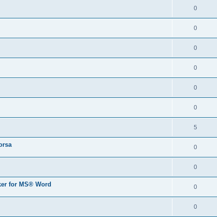
0
0
0
0
0
0
5
orsa
0
0
er for MS® Word
0
0