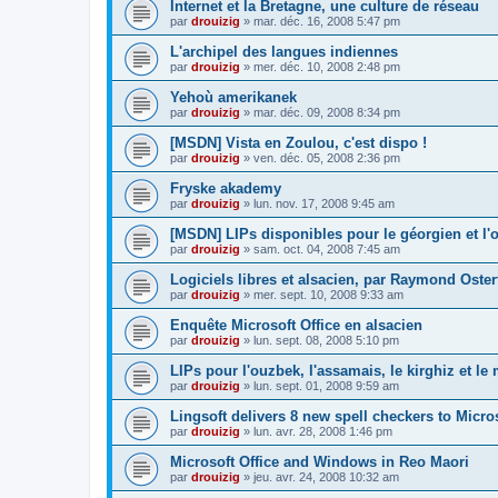
Internet et la Bretagne, une culture de réseau
par
drouizig
»
mar. déc. 16, 2008 5:47 pm
L'archipel des langues indiennes
par
drouizig
»
mer. déc. 10, 2008 2:48 pm
Yehoù amerikanek
par
drouizig
»
mar. déc. 09, 2008 8:34 pm
[MSDN] Vista en Zoulou, c'est dispo !
par
drouizig
»
ven. déc. 05, 2008 2:36 pm
Fryske akademy
par
drouizig
»
lun. nov. 17, 2008 9:45 am
[MSDN] LIPs disponibles pour le géorgien et l'o
par
drouizig
»
sam. oct. 04, 2008 7:45 am
Logiciels libres et alsacien, par Raymond Oster
par
drouizig
»
mer. sept. 10, 2008 9:33 am
Enquête Microsoft Office en alsacien
par
drouizig
»
lun. sept. 08, 2008 5:10 pm
LIPs pour l'ouzbek, l'assamais, le kirghiz et l
par
drouizig
»
lun. sept. 01, 2008 9:59 am
Lingsoft delivers 8 new spell checkers to Micro
par
drouizig
»
lun. avr. 28, 2008 1:46 pm
Microsoft Office and Windows in Reo Maori
par
drouizig
»
jeu. avr. 24, 2008 10:32 am