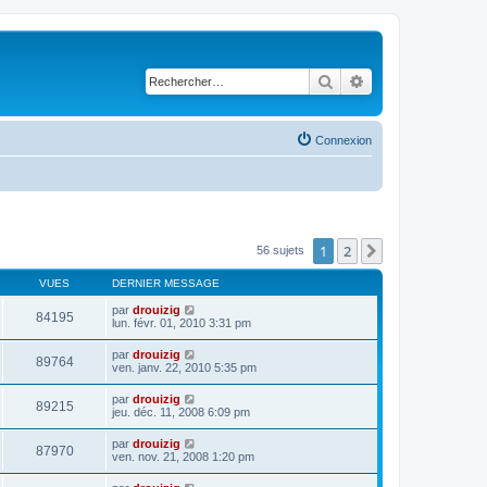
Rechercher
Recherche avancé
Connexion
1
2
Suivant
56 sujets
VUES
DERNIER MESSAGE
par
drouizig
84195
lun. févr. 01, 2010 3:31 pm
par
drouizig
89764
ven. janv. 22, 2010 5:35 pm
par
drouizig
89215
jeu. déc. 11, 2008 6:09 pm
par
drouizig
87970
ven. nov. 21, 2008 1:20 pm