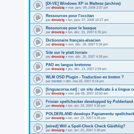
[DI-VE] Windows XP in Maltese (archive)
par
drouizig
»
mar. janv. 08, 2008 2:07 pm
Ressources pour l'occitan
par
drouizig
»
lun. janv. 07, 2008 10:27 am
Ressources pour le basque
par
drouizig
»
lun. déc. 31, 2007 6:35 pm
Dictionnaire français-alsacien
par
drouizig
»
ven. déc. 28, 2007 5:34 pm
Site sur le platt lorrain
par
drouizig
»
mer. déc. 26, 2007 4:38 pm
PAO en langue bretonne
par
drouizig
»
jeu. déc. 13, 2007 2:59 pm
WLM OSD Plugin - Traduction en breton ?
par
merletn
»
dim. mai 20, 2007 8:18 pm
[linguacorsa.net] : un situ dedicatu à a lingua c
par
drouizig
»
mer. juin 06, 2007 10:50 am
Frisian spellchecker developped by Polderland
par
drouizig
»
lun. avr. 23, 2007 4:30 pm
POLDERLAND develops Papiamentu spellcheck
par
drouizig
»
lun. avr. 23, 2007 4:26 pm
[wired] Will a Spell-Check Check Gàidhlig?
par
drouizig
»
lun. avr. 23, 2007 2:36 pm