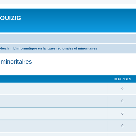
ROUIZIG
a-bezh
L'informatique en langues régionales et minoritaires
minoritaires
cher
cherche avancée
RÉPONSES
0
0
0
0