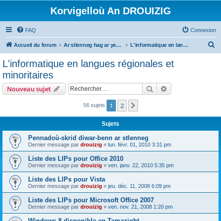
Korvigelloù An DROUIZIG
FAQ
Connexion
R
Accueil du forum
Ar stlenneg hag ar yezhoù bihan er bed a-bezh
L'informatique en langues régionales et minoritaires
e
L'informatique en langues régionales et
c
minoritaires
h
Rechercher
Recherche avanc
Nouveau sujet
e
r
1
2
Suivant
56 sujets
c
Sujets
h
Pennadoù-skrid diwar-benn ar stlenneg
e
Dernier message par
drouizig
«
lun. févr. 01, 2010 3:31 pm
r
Liste des LIPs pour Office 2010
Dernier message par
drouizig
«
ven. janv. 22, 2010 5:35 pm
Liste des LIPs pour Vista
Dernier message par
drouizig
«
jeu. déc. 11, 2008 6:09 pm
Liste des LIPs pour Microsoft Office 2007
Dernier message par
drouizig
«
ven. nov. 21, 2008 1:20 pm
Windows 8 disponible en Tamazight