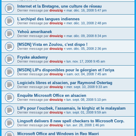
Internet et la Bretagne, une culture de réseau
Dernier message par
drouizig
«
mar. déc. 16, 2008 5:47 pm
L'archipel des langues indiennes
Dernier message par
drouizig
«
mer. déc. 10, 2008 2:48 pm
Yehoù amerikanek
Dernier message par
drouizig
«
mar. déc. 09, 2008 8:34 pm
[MSDN] Vista en Zoulou, c'est dispo !
Dernier message par
drouizig
«
ven. déc. 05, 2008 2:36 pm
Fryske akademy
Dernier message par
drouizig
«
lun. nov. 17, 2008 9:45 am
[MSDN] LIPs disponibles pour le géorgien et l'oriya
Dernier message par
drouizig
«
sam. oct. 04, 2008 7:45 am
Logiciels libres et alsacien, par Raymond Ostertag
Dernier message par
drouizig
«
mer. sept. 10, 2008 9:33 am
Enquête Microsoft Office en alsacien
Dernier message par
drouizig
«
lun. sept. 08, 2008 5:10 pm
LIPs pour l'ouzbek, l'assamais, le kirghiz et le malayalam
Dernier message par
drouizig
«
lun. sept. 01, 2008 9:59 am
Lingsoft delivers 8 new spell checkers to Microsoft Corp.
Dernier message par
drouizig
«
lun. avr. 28, 2008 1:46 pm
Microsoft Office and Windows in Reo Maori