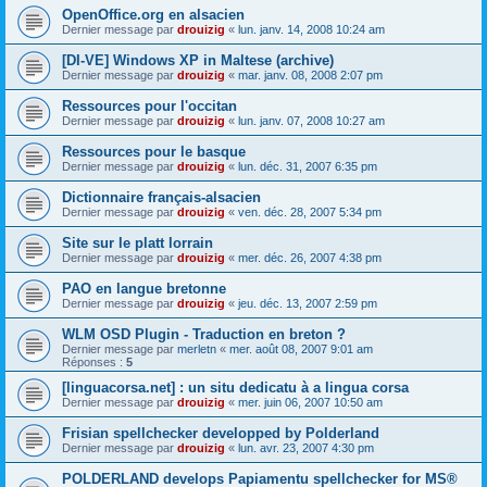
OpenOffice.org en alsacien
Dernier message par
drouizig
«
lun. janv. 14, 2008 10:24 am
[DI-VE] Windows XP in Maltese (archive)
Dernier message par
drouizig
«
mar. janv. 08, 2008 2:07 pm
Ressources pour l'occitan
Dernier message par
drouizig
«
lun. janv. 07, 2008 10:27 am
Ressources pour le basque
Dernier message par
drouizig
«
lun. déc. 31, 2007 6:35 pm
Dictionnaire français-alsacien
Dernier message par
drouizig
«
ven. déc. 28, 2007 5:34 pm
Site sur le platt lorrain
Dernier message par
drouizig
«
mer. déc. 26, 2007 4:38 pm
PAO en langue bretonne
Dernier message par
drouizig
«
jeu. déc. 13, 2007 2:59 pm
WLM OSD Plugin - Traduction en breton ?
Dernier message par
merletn
«
mer. août 08, 2007 9:01 am
Réponses :
5
[linguacorsa.net] : un situ dedicatu à a lingua corsa
Dernier message par
drouizig
«
mer. juin 06, 2007 10:50 am
Frisian spellchecker developped by Polderland
Dernier message par
drouizig
«
lun. avr. 23, 2007 4:30 pm
POLDERLAND develops Papiamentu spellchecker for MS®