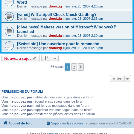
Word
Dernier message par
drouizig
«
lun. avr. 23, 2007 4:26 pm
[wired] Will a Spell-Check Check Gàidhlig?
Dernier message par
drouizig
«
lun. avr. 23, 2007 2:36 pm
[di-ve news] Maltese version of Microsoft WindowsXP
launched
Dernier message par
drouizig
«
lun. avr. 23, 2007 2:30 pm
[SwissInfo] Une ouverture pour le romanche
Dernier message par
drouizig
«
jeu. avr. 19, 2007 5:13 pm
Nouveau sujet
1
2
Suivant
56 sujets
Aller
PERMISSIONS DU FORUM
Vous
ne pouvez pas
publier de nouveaux sujets dans ce forum
Vous
ne pouvez pas
répondre aux sujets dans ce forum
Vous
ne pouvez pas
modifier vos messages dans ce forum
Vous
ne pouvez pas
supprimer vos messages dans ce forum
Vous
ne pouvez pas
transférer de pièces jointes dans ce forum
Accueil du forum
Supprimer les cookies
Fuseau horaire sur
UTC+01:00
Développé par
phpBB
® Forum Software © phpBB Limited