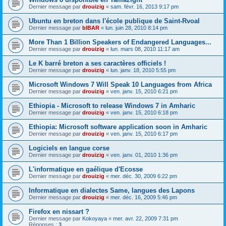
Dernier message par
drouizig
«
sam. févr. 16, 2013 9:17 pm
Ubuntu en breton dans l'école publique de Saint-Rvoal
Dernier message par
bIBAR
«
lun. juin 28, 2010 8:14 pm
More Than 1 Billion Speakers of Endangered Languages...
Dernier message par
drouizig
«
lun. mars 08, 2010 11:17 am
Le K barré breton a ses caractères officiels !
Dernier message par
drouizig
«
lun. janv. 18, 2010 5:55 pm
Microsoft Windows 7 Will Speak 10 Languages from Africa
Dernier message par
drouizig
«
ven. janv. 15, 2010 6:21 pm
Ethiopia - Microsoft to release Windows 7 in Amharic
Dernier message par
drouizig
«
ven. janv. 15, 2010 6:18 pm
Ethiopia: Microsoft software application soon in Amharic
Dernier message par
drouizig
«
ven. janv. 15, 2010 6:17 pm
Logiciels en langue corse
Dernier message par
drouizig
«
ven. janv. 01, 2010 1:36 pm
L'informatique en gaélique d'Ecosse
Dernier message par
drouizig
«
mer. déc. 30, 2009 6:22 pm
Informatique en dialectes Same, langues des Lapons
Dernier message par
drouizig
«
mer. déc. 16, 2009 5:46 pm
Firefox en nissart ?
Dernier message par
Kokoyaya
«
mer. avr. 22, 2009 7:31 pm
Réponses :
3