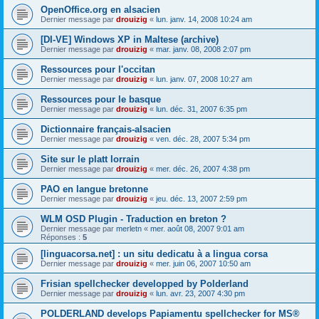
OpenOffice.org en alsacien
Dernier message par
drouizig
«
lun. janv. 14, 2008 10:24 am
[DI-VE] Windows XP in Maltese (archive)
Dernier message par
drouizig
«
mar. janv. 08, 2008 2:07 pm
Ressources pour l'occitan
Dernier message par
drouizig
«
lun. janv. 07, 2008 10:27 am
Ressources pour le basque
Dernier message par
drouizig
«
lun. déc. 31, 2007 6:35 pm
Dictionnaire français-alsacien
Dernier message par
drouizig
«
ven. déc. 28, 2007 5:34 pm
Site sur le platt lorrain
Dernier message par
drouizig
«
mer. déc. 26, 2007 4:38 pm
PAO en langue bretonne
Dernier message par
drouizig
«
jeu. déc. 13, 2007 2:59 pm
WLM OSD Plugin - Traduction en breton ?
Dernier message par
merletn
«
mer. août 08, 2007 9:01 am
Réponses :
5
[linguacorsa.net] : un situ dedicatu à a lingua corsa
Dernier message par
drouizig
«
mer. juin 06, 2007 10:50 am
Frisian spellchecker developped by Polderland
Dernier message par
drouizig
«
lun. avr. 23, 2007 4:30 pm
POLDERLAND develops Papiamentu spellchecker for MS®