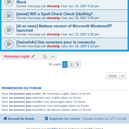
Word
Dernier message par
drouizig
«
lun. avr. 23, 2007 4:26 pm
[wired] Will a Spell-Check Check Gàidhlig?
Dernier message par
drouizig
«
lun. avr. 23, 2007 2:36 pm
[di-ve news] Maltese version of Microsoft WindowsXP
launched
Dernier message par
drouizig
«
lun. avr. 23, 2007 2:30 pm
[SwissInfo] Une ouverture pour le romanche
Dernier message par
drouizig
«
jeu. avr. 19, 2007 5:13 pm
Nouveau sujet
1
2
Suivant
56 sujets
Aller
PERMISSIONS DU FORUM
Vous
ne pouvez pas
publier de nouveaux sujets dans ce forum
Vous
ne pouvez pas
répondre aux sujets dans ce forum
Vous
ne pouvez pas
modifier vos messages dans ce forum
Vous
ne pouvez pas
supprimer vos messages dans ce forum
Vous
ne pouvez pas
transférer de pièces jointes dans ce forum
Accueil du forum
Supprimer les cookies
Fuseau horaire sur
UTC+01:00
Développé par
phpBB
® Forum Software © phpBB Limited