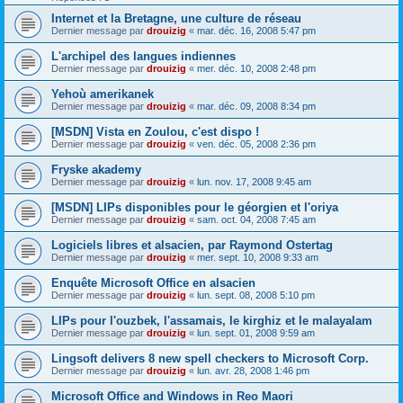
Internet et la Bretagne, une culture de réseau
Dernier message par
drouizig
«
mar. déc. 16, 2008 5:47 pm
L'archipel des langues indiennes
Dernier message par
drouizig
«
mer. déc. 10, 2008 2:48 pm
Yehoù amerikanek
Dernier message par
drouizig
«
mar. déc. 09, 2008 8:34 pm
[MSDN] Vista en Zoulou, c'est dispo !
Dernier message par
drouizig
«
ven. déc. 05, 2008 2:36 pm
Fryske akademy
Dernier message par
drouizig
«
lun. nov. 17, 2008 9:45 am
[MSDN] LIPs disponibles pour le géorgien et l'oriya
Dernier message par
drouizig
«
sam. oct. 04, 2008 7:45 am
Logiciels libres et alsacien, par Raymond Ostertag
Dernier message par
drouizig
«
mer. sept. 10, 2008 9:33 am
Enquête Microsoft Office en alsacien
Dernier message par
drouizig
«
lun. sept. 08, 2008 5:10 pm
LIPs pour l'ouzbek, l'assamais, le kirghiz et le malayalam
Dernier message par
drouizig
«
lun. sept. 01, 2008 9:59 am
Lingsoft delivers 8 new spell checkers to Microsoft Corp.
Dernier message par
drouizig
«
lun. avr. 28, 2008 1:46 pm
Microsoft Office and Windows in Reo Maori