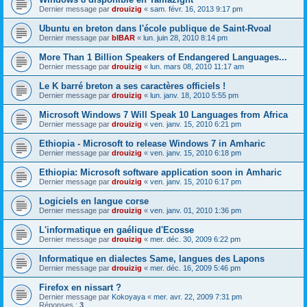
Dernier message par
drouizig
«
sam. févr. 16, 2013 9:17 pm
Ubuntu en breton dans l'école publique de Saint-Rvoal
Dernier message par
bIBAR
«
lun. juin 28, 2010 8:14 pm
More Than 1 Billion Speakers of Endangered Languages...
Dernier message par
drouizig
«
lun. mars 08, 2010 11:17 am
Le K barré breton a ses caractères officiels !
Dernier message par
drouizig
«
lun. janv. 18, 2010 5:55 pm
Microsoft Windows 7 Will Speak 10 Languages from Africa
Dernier message par
drouizig
«
ven. janv. 15, 2010 6:21 pm
Ethiopia - Microsoft to release Windows 7 in Amharic
Dernier message par
drouizig
«
ven. janv. 15, 2010 6:18 pm
Ethiopia: Microsoft software application soon in Amharic
Dernier message par
drouizig
«
ven. janv. 15, 2010 6:17 pm
Logiciels en langue corse
Dernier message par
drouizig
«
ven. janv. 01, 2010 1:36 pm
L'informatique en gaélique d'Ecosse
Dernier message par
drouizig
«
mer. déc. 30, 2009 6:22 pm
Informatique en dialectes Same, langues des Lapons
Dernier message par
drouizig
«
mer. déc. 16, 2009 5:46 pm
Firefox en nissart ?
Dernier message par
Kokoyaya
«
mer. avr. 22, 2009 7:31 pm
Réponses :
3