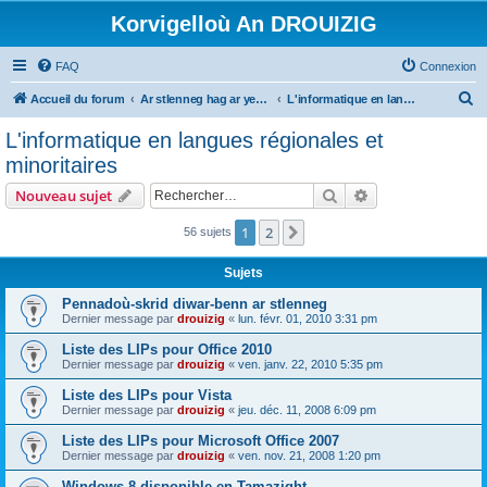
Korvigelloù An DROUIZIG
FAQ
Connexion
R
Accueil du forum
Ar stlenneg hag ar yezhoù bihan er bed a-bezh
L'informatique en langues régionales et minoritaires
e
L'informatique en langues régionales et
c
minoritaires
h
Rechercher
Recherche avanc
Nouveau sujet
e
r
1
2
Suivant
56 sujets
c
Sujets
h
Pennadoù-skrid diwar-benn ar stlenneg
e
Dernier message par
drouizig
«
lun. févr. 01, 2010 3:31 pm
r
Liste des LIPs pour Office 2010
Dernier message par
drouizig
«
ven. janv. 22, 2010 5:35 pm
Liste des LIPs pour Vista
Dernier message par
drouizig
«
jeu. déc. 11, 2008 6:09 pm
Liste des LIPs pour Microsoft Office 2007
Dernier message par
drouizig
«
ven. nov. 21, 2008 1:20 pm
Windows 8 disponible en Tamazight