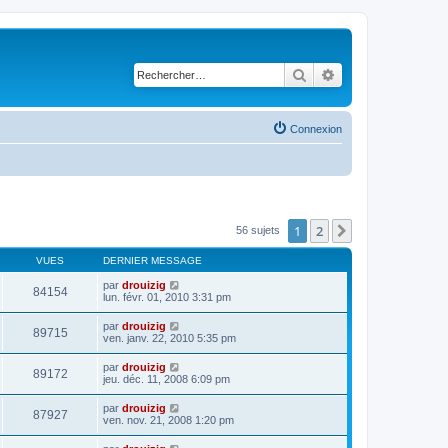
Rechercher
Recherche avancé
Connexion
1
2
Suivant
56 sujets
VUES
DERNIER MESSAGE
par
drouizig
84154
lun. févr. 01, 2010 3:31 pm
par
drouizig
89715
ven. janv. 22, 2010 5:35 pm
par
drouizig
89172
jeu. déc. 11, 2008 6:09 pm
par
drouizig
87927
ven. nov. 21, 2008 1:20 pm