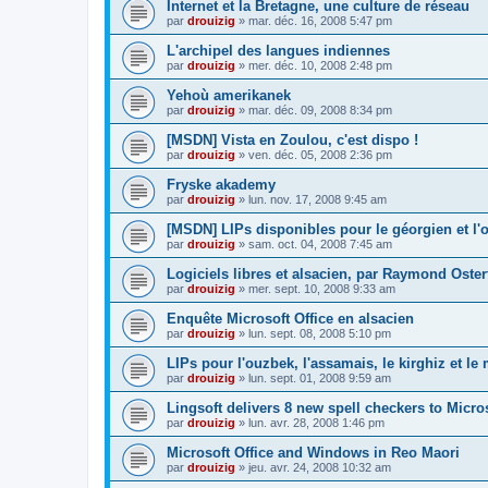
Internet et la Bretagne, une culture de réseau
par
drouizig
»
mar. déc. 16, 2008 5:47 pm
L'archipel des langues indiennes
par
drouizig
»
mer. déc. 10, 2008 2:48 pm
Yehoù amerikanek
par
drouizig
»
mar. déc. 09, 2008 8:34 pm
[MSDN] Vista en Zoulou, c'est dispo !
par
drouizig
»
ven. déc. 05, 2008 2:36 pm
Fryske akademy
par
drouizig
»
lun. nov. 17, 2008 9:45 am
[MSDN] LIPs disponibles pour le géorgien et l'o
par
drouizig
»
sam. oct. 04, 2008 7:45 am
Logiciels libres et alsacien, par Raymond Oster
par
drouizig
»
mer. sept. 10, 2008 9:33 am
Enquête Microsoft Office en alsacien
par
drouizig
»
lun. sept. 08, 2008 5:10 pm
LIPs pour l'ouzbek, l'assamais, le kirghiz et l
par
drouizig
»
lun. sept. 01, 2008 9:59 am
Lingsoft delivers 8 new spell checkers to Micro
par
drouizig
»
lun. avr. 28, 2008 1:46 pm
Microsoft Office and Windows in Reo Maori
par
drouizig
»
jeu. avr. 24, 2008 10:32 am