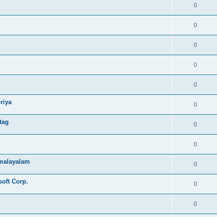
0
0
0
0
0
riya
0
tag
0
0
e malayalam
0
soft Corp.
0
0