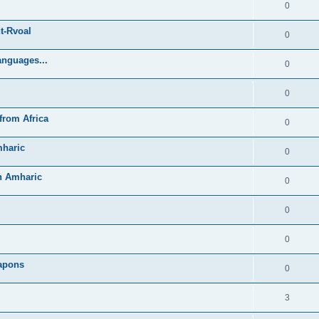
0
t-Rvoal
0
anguages...
0
0
from Africa
0
mharic
0
in Amharic
0
0
0
Lapons
0
3