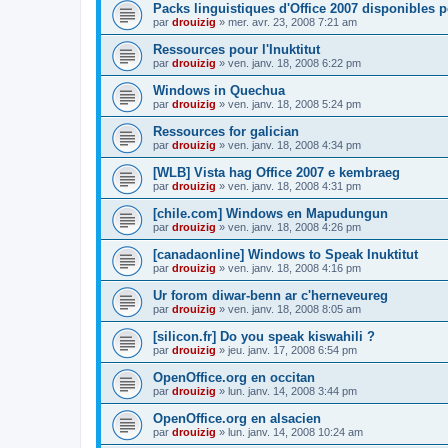
Packs linguistiques d'Office 2007 disponibles 
par
drouizig
»
mer. avr. 23, 2008 7:21 am
Ressources pour l'Inuktitut
par
drouizig
»
ven. janv. 18, 2008 6:22 pm
Windows in Quechua
par
drouizig
»
ven. janv. 18, 2008 5:24 pm
Ressources for galician
par
drouizig
»
ven. janv. 18, 2008 4:34 pm
[WLB] Vista hag Office 2007 e kembraeg
par
drouizig
»
ven. janv. 18, 2008 4:31 pm
[chile.com] Windows en Mapudungun
par
drouizig
»
ven. janv. 18, 2008 4:26 pm
[canadaonline] Windows to Speak Inuktitut
par
drouizig
»
ven. janv. 18, 2008 4:16 pm
Ur forom diwar-benn ar c'herneveureg
par
drouizig
»
ven. janv. 18, 2008 8:05 am
[silicon.fr] Do you speak kiswahili ?
par
drouizig
»
jeu. janv. 17, 2008 6:54 pm
OpenOffice.org en occitan
par
drouizig
»
lun. janv. 14, 2008 3:44 pm
OpenOffice.org en alsacien
par
drouizig
»
lun. janv. 14, 2008 10:24 am