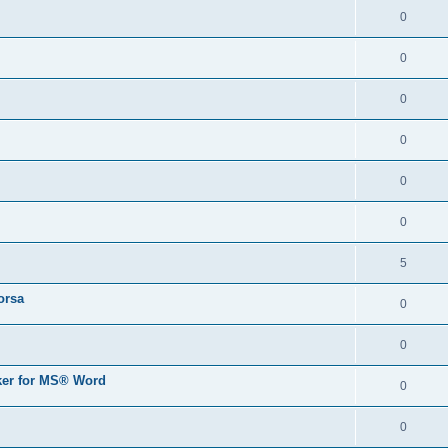
0
0
0
0
0
0
5
orsa
0
0
er for MS® Word
0
0