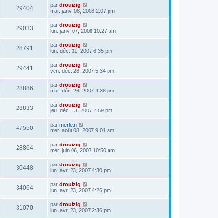
par
drouizig
29404
mar. janv. 08, 2008 2:07 pm
par
drouizig
29033
lun. janv. 07, 2008 10:27 am
par
drouizig
28791
lun. déc. 31, 2007 6:35 pm
par
drouizig
29441
ven. déc. 28, 2007 5:34 pm
par
drouizig
28886
mer. déc. 26, 2007 4:38 pm
par
drouizig
28833
jeu. déc. 13, 2007 2:59 pm
par
merletn
47550
mer. août 08, 2007 9:01 am
par
drouizig
28864
mer. juin 06, 2007 10:50 am
par
drouizig
30448
lun. avr. 23, 2007 4:30 pm
par
drouizig
34064
lun. avr. 23, 2007 4:26 pm
par
drouizig
31070
lun. avr. 23, 2007 2:36 pm