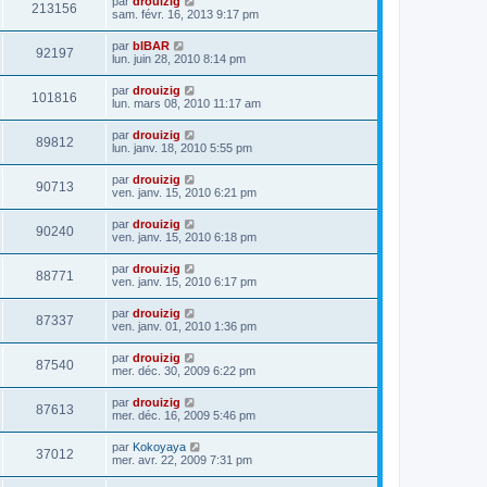
par
drouizig
213156
sam. févr. 16, 2013 9:17 pm
par
bIBAR
92197
lun. juin 28, 2010 8:14 pm
par
drouizig
101816
lun. mars 08, 2010 11:17 am
par
drouizig
89812
lun. janv. 18, 2010 5:55 pm
par
drouizig
90713
ven. janv. 15, 2010 6:21 pm
par
drouizig
90240
ven. janv. 15, 2010 6:18 pm
par
drouizig
88771
ven. janv. 15, 2010 6:17 pm
par
drouizig
87337
ven. janv. 01, 2010 1:36 pm
par
drouizig
87540
mer. déc. 30, 2009 6:22 pm
par
drouizig
87613
mer. déc. 16, 2009 5:46 pm
par
Kokoyaya
37012
mer. avr. 22, 2009 7:31 pm