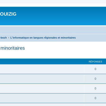
ROUIZIG
a-bezh
L'informatique en langues régionales et minoritaires
minoritaires
cher
cherche avancée
RÉPONSES
0
0
0
0