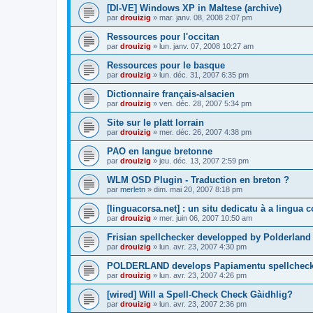
[DI-VE] Windows XP in Maltese (archive)
par
drouizig
»
mar. janv. 08, 2008 2:07 pm
Ressources pour l'occitan
par
drouizig
»
lun. janv. 07, 2008 10:27 am
Ressources pour le basque
par
drouizig
»
lun. déc. 31, 2007 6:35 pm
Dictionnaire français-alsacien
par
drouizig
»
ven. déc. 28, 2007 5:34 pm
Site sur le platt lorrain
par
drouizig
»
mer. déc. 26, 2007 4:38 pm
PAO en langue bretonne
par
drouizig
»
jeu. déc. 13, 2007 2:59 pm
WLM OSD Plugin - Traduction en breton ?
par
merletn
»
dim. mai 20, 2007 8:18 pm
[linguacorsa.net] : un situ dedicatu à a lingua c
par
drouizig
»
mer. juin 06, 2007 10:50 am
Frisian spellchecker developped by Polderland
par
drouizig
»
lun. avr. 23, 2007 4:30 pm
POLDERLAND develops Papiamentu spellcheck
par
drouizig
»
lun. avr. 23, 2007 4:26 pm
[wired] Will a Spell-Check Check Gàidhlig?
par
drouizig
»
lun. avr. 23, 2007 2:36 pm