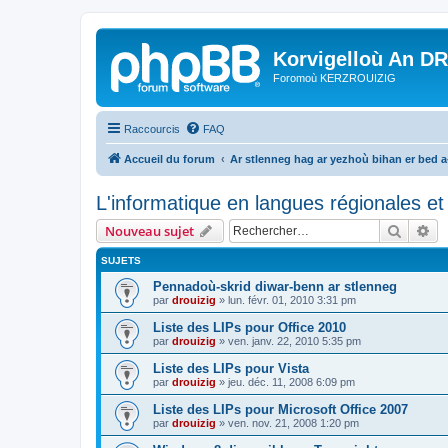
Korvigelloù An D
Foromoù KERZROUIZIG
Raccourcis
FAQ
Accueil du forum
Ar stlenneg hag ar yezhoù bihan er bed 
L'informatique en langues régionales et 
Recher
Re
Nouveau sujet
SUJETS
Pennadoù-skrid diwar-benn ar stlenneg
par
drouizig
»
lun. févr. 01, 2010 3:31 pm
Liste des LIPs pour Office 2010
par
drouizig
»
ven. janv. 22, 2010 5:35 pm
Liste des LIPs pour Vista
par
drouizig
»
jeu. déc. 11, 2008 6:09 pm
Liste des LIPs pour Microsoft Office 2007
par
drouizig
»
ven. nov. 21, 2008 1:20 pm