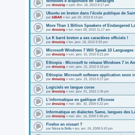
Windows 8 disponible en Tamazight
par
drouizig
»
sam. févr. 16, 2013 9:17 pm
Ubuntu en breton dans l'école publique de Sain
par
bIBAR
»
lun. juin 28, 2010 8:14 pm
More Than 1 Billion Speakers of Endangered L
par
drouizig
»
lun. mars 08, 2010 11:17 am
Le K barré breton a ses caractères officiels !
par
drouizig
»
lun. janv. 18, 2010 5:55 pm
Microsoft Windows 7 Will Speak 10 Languages 
par
drouizig
»
ven. janv. 15, 2010 6:21 pm
Ethiopia - Microsoft to release Windows 7 in A
par
drouizig
»
ven. janv. 15, 2010 6:18 pm
Ethiopia: Microsoft software application soon 
par
drouizig
»
ven. janv. 15, 2010 6:17 pm
Logiciels en langue corse
par
drouizig
»
ven. janv. 01, 2010 1:36 pm
L'informatique en gaélique d'Ecosse
par
drouizig
»
mer. déc. 30, 2009 6:22 pm
Informatique en dialectes Same, langues des 
par
drouizig
»
mer. déc. 16, 2009 5:46 pm
Firefox en nissart ?
par
Nissa la Bella
»
jeu. avr. 24, 2008 5:43 pm