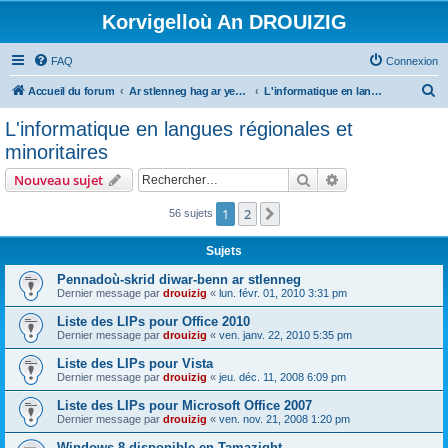
Korvigelloù An DROUIZIG
FAQ
Connexion
R
Accueil du forum
Ar stlenneg hag ar yezhoù bihan er bed a-bezh
L'informatique en langues régionales et minoritaires
e
L'informatique en langues régionales et
c
minoritaires
h
Rechercher
Recherche avanc
Nouveau sujet
e
r
1
2
Suivant
56 sujets
c
Sujets
h
Pennadoù-skrid diwar-benn ar stlenneg
e
Dernier message par
drouizig
«
lun. févr. 01, 2010 3:31 pm
r
Liste des LIPs pour Office 2010
Dernier message par
drouizig
«
ven. janv. 22, 2010 5:35 pm
Liste des LIPs pour Vista
Dernier message par
drouizig
«
jeu. déc. 11, 2008 6:09 pm
Liste des LIPs pour Microsoft Office 2007
Dernier message par
drouizig
«
ven. nov. 21, 2008 1:20 pm
Windows 8 disponible en Tamazight