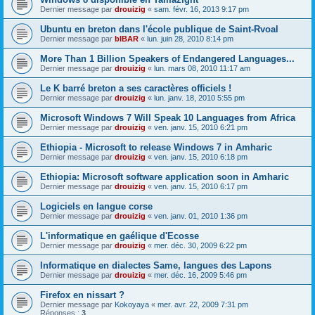
Dernier message par
drouizig
«
sam. févr. 16, 2013 9:17 pm
Ubuntu en breton dans l'école publique de Saint-Rvoal
Dernier message par
bIBAR
«
lun. juin 28, 2010 8:14 pm
More Than 1 Billion Speakers of Endangered Languages...
Dernier message par
drouizig
«
lun. mars 08, 2010 11:17 am
Le K barré breton a ses caractères officiels !
Dernier message par
drouizig
«
lun. janv. 18, 2010 5:55 pm
Microsoft Windows 7 Will Speak 10 Languages from Africa
Dernier message par
drouizig
«
ven. janv. 15, 2010 6:21 pm
Ethiopia - Microsoft to release Windows 7 in Amharic
Dernier message par
drouizig
«
ven. janv. 15, 2010 6:18 pm
Ethiopia: Microsoft software application soon in Amharic
Dernier message par
drouizig
«
ven. janv. 15, 2010 6:17 pm
Logiciels en langue corse
Dernier message par
drouizig
«
ven. janv. 01, 2010 1:36 pm
L'informatique en gaélique d'Ecosse
Dernier message par
drouizig
«
mer. déc. 30, 2009 6:22 pm
Informatique en dialectes Same, langues des Lapons
Dernier message par
drouizig
«
mer. déc. 16, 2009 5:46 pm
Firefox en nissart ?
Dernier message par
Kokoyaya
«
mer. avr. 22, 2009 7:31 pm
Réponses :
3