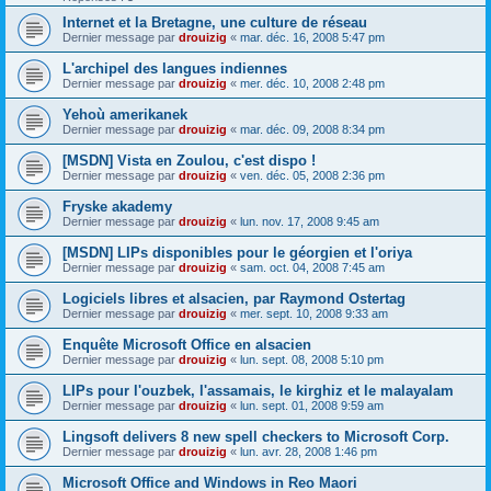
Internet et la Bretagne, une culture de réseau
Dernier message par
drouizig
«
mar. déc. 16, 2008 5:47 pm
L'archipel des langues indiennes
Dernier message par
drouizig
«
mer. déc. 10, 2008 2:48 pm
Yehoù amerikanek
Dernier message par
drouizig
«
mar. déc. 09, 2008 8:34 pm
[MSDN] Vista en Zoulou, c'est dispo !
Dernier message par
drouizig
«
ven. déc. 05, 2008 2:36 pm
Fryske akademy
Dernier message par
drouizig
«
lun. nov. 17, 2008 9:45 am
[MSDN] LIPs disponibles pour le géorgien et l'oriya
Dernier message par
drouizig
«
sam. oct. 04, 2008 7:45 am
Logiciels libres et alsacien, par Raymond Ostertag
Dernier message par
drouizig
«
mer. sept. 10, 2008 9:33 am
Enquête Microsoft Office en alsacien
Dernier message par
drouizig
«
lun. sept. 08, 2008 5:10 pm
LIPs pour l'ouzbek, l'assamais, le kirghiz et le malayalam
Dernier message par
drouizig
«
lun. sept. 01, 2008 9:59 am
Lingsoft delivers 8 new spell checkers to Microsoft Corp.
Dernier message par
drouizig
«
lun. avr. 28, 2008 1:46 pm
Microsoft Office and Windows in Reo Maori