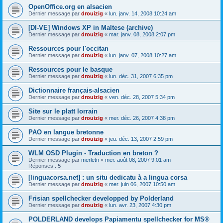
OpenOffice.org en alsacien
Dernier message par
drouizig
«
lun. janv. 14, 2008 10:24 am
[DI-VE] Windows XP in Maltese (archive)
Dernier message par
drouizig
«
mar. janv. 08, 2008 2:07 pm
Ressources pour l'occitan
Dernier message par
drouizig
«
lun. janv. 07, 2008 10:27 am
Ressources pour le basque
Dernier message par
drouizig
«
lun. déc. 31, 2007 6:35 pm
Dictionnaire français-alsacien
Dernier message par
drouizig
«
ven. déc. 28, 2007 5:34 pm
Site sur le platt lorrain
Dernier message par
drouizig
«
mer. déc. 26, 2007 4:38 pm
PAO en langue bretonne
Dernier message par
drouizig
«
jeu. déc. 13, 2007 2:59 pm
WLM OSD Plugin - Traduction en breton ?
Dernier message par
merletn
«
mer. août 08, 2007 9:01 am
Réponses :
5
[linguacorsa.net] : un situ dedicatu à a lingua corsa
Dernier message par
drouizig
«
mer. juin 06, 2007 10:50 am
Frisian spellchecker developped by Polderland
Dernier message par
drouizig
«
lun. avr. 23, 2007 4:30 pm
POLDERLAND develops Papiamentu spellchecker for MS®