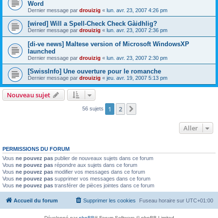
Word
Dernier message par
drouizig
«
lun. avr. 23, 2007 4:26 pm
[wired] Will a Spell-Check Check Gàidhlig?
Dernier message par
drouizig
«
lun. avr. 23, 2007 2:36 pm
[di-ve news] Maltese version of Microsoft WindowsXP
launched
Dernier message par
drouizig
«
lun. avr. 23, 2007 2:30 pm
[SwissInfo] Une ouverture pour le romanche
Dernier message par
drouizig
«
jeu. avr. 19, 2007 5:13 pm
Nouveau sujet
1
2
Suivant
56 sujets
Aller
PERMISSIONS DU FORUM
Vous
ne pouvez pas
publier de nouveaux sujets dans ce forum
Vous
ne pouvez pas
répondre aux sujets dans ce forum
Vous
ne pouvez pas
modifier vos messages dans ce forum
Vous
ne pouvez pas
supprimer vos messages dans ce forum
Vous
ne pouvez pas
transférer de pièces jointes dans ce forum
Accueil du forum
Supprimer les cookies
Fuseau horaire sur
UTC+01:00
Développé par
phpBB
® Forum Software © phpBB Limited