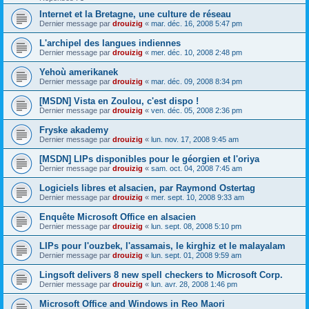
Internet et la Bretagne, une culture de réseau
Dernier message par
drouizig
«
mar. déc. 16, 2008 5:47 pm
L'archipel des langues indiennes
Dernier message par
drouizig
«
mer. déc. 10, 2008 2:48 pm
Yehoù amerikanek
Dernier message par
drouizig
«
mar. déc. 09, 2008 8:34 pm
[MSDN] Vista en Zoulou, c'est dispo !
Dernier message par
drouizig
«
ven. déc. 05, 2008 2:36 pm
Fryske akademy
Dernier message par
drouizig
«
lun. nov. 17, 2008 9:45 am
[MSDN] LIPs disponibles pour le géorgien et l'oriya
Dernier message par
drouizig
«
sam. oct. 04, 2008 7:45 am
Logiciels libres et alsacien, par Raymond Ostertag
Dernier message par
drouizig
«
mer. sept. 10, 2008 9:33 am
Enquête Microsoft Office en alsacien
Dernier message par
drouizig
«
lun. sept. 08, 2008 5:10 pm
LIPs pour l'ouzbek, l'assamais, le kirghiz et le malayalam
Dernier message par
drouizig
«
lun. sept. 01, 2008 9:59 am
Lingsoft delivers 8 new spell checkers to Microsoft Corp.
Dernier message par
drouizig
«
lun. avr. 28, 2008 1:46 pm
Microsoft Office and Windows in Reo Maori