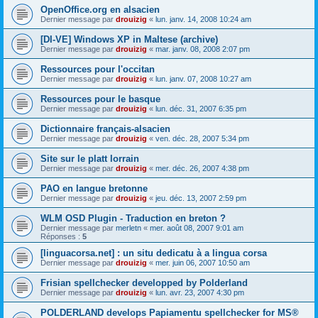
OpenOffice.org en alsacien
Dernier message par
drouizig
«
lun. janv. 14, 2008 10:24 am
[DI-VE] Windows XP in Maltese (archive)
Dernier message par
drouizig
«
mar. janv. 08, 2008 2:07 pm
Ressources pour l'occitan
Dernier message par
drouizig
«
lun. janv. 07, 2008 10:27 am
Ressources pour le basque
Dernier message par
drouizig
«
lun. déc. 31, 2007 6:35 pm
Dictionnaire français-alsacien
Dernier message par
drouizig
«
ven. déc. 28, 2007 5:34 pm
Site sur le platt lorrain
Dernier message par
drouizig
«
mer. déc. 26, 2007 4:38 pm
PAO en langue bretonne
Dernier message par
drouizig
«
jeu. déc. 13, 2007 2:59 pm
WLM OSD Plugin - Traduction en breton ?
Dernier message par
merletn
«
mer. août 08, 2007 9:01 am
Réponses :
5
[linguacorsa.net] : un situ dedicatu à a lingua corsa
Dernier message par
drouizig
«
mer. juin 06, 2007 10:50 am
Frisian spellchecker developped by Polderland
Dernier message par
drouizig
«
lun. avr. 23, 2007 4:30 pm
POLDERLAND develops Papiamentu spellchecker for MS®