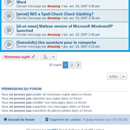
Word
Dernier message par
drouizig
«
lun. avr. 23, 2007 4:26 pm
[wired] Will a Spell-Check Check Gàidhlig?
Dernier message par
drouizig
«
lun. avr. 23, 2007 2:36 pm
[di-ve news] Maltese version of Microsoft WindowsXP
launched
Dernier message par
drouizig
«
lun. avr. 23, 2007 2:30 pm
[SwissInfo] Une ouverture pour le romanche
Dernier message par
drouizig
«
jeu. avr. 19, 2007 5:13 pm
Nouveau sujet
1
2
Suivant
56 sujets
Aller
PERMISSIONS DU FORUM
Vous
ne pouvez pas
publier de nouveaux sujets dans ce forum
Vous
ne pouvez pas
répondre aux sujets dans ce forum
Vous
ne pouvez pas
modifier vos messages dans ce forum
Vous
ne pouvez pas
supprimer vos messages dans ce forum
Vous
ne pouvez pas
transférer de pièces jointes dans ce forum
Accueil du forum
Supprimer les cookies
Fuseau horaire sur
UTC+01:00
Développé par
phpBB
® Forum Software © phpBB Limited