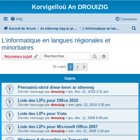
Korvigelloù An DROUIZIG
FAQ
Connexion
R
Accueil du forum
Ar stlenneg hag ar yezhoù bihan er bed a-bezh
L'informatique en langues régionales et minoritaires
e
L'informatique en langues régionales et
c
minoritaires
h
Rechercher
Recherche avanc
Nouveau sujet
e
r
1
2
Suivant
56 sujets
c
Sujets
h
Pennadoù-skrid diwar-benn ar stlenneg
e
Dernier message par
drouizig
«
lun. févr. 01, 2010 3:31 pm
r
Liste des LIPs pour Office 2010
Dernier message par
drouizig
«
ven. janv. 22, 2010 5:35 pm
Liste des LIPs pour Vista
Dernier message par
drouizig
«
jeu. déc. 11, 2008 6:09 pm
Liste des LIPs pour Microsoft Office 2007
Dernier message par
drouizig
«
ven. nov. 21, 2008 1:20 pm
Windows 8 disponible en Tamazight