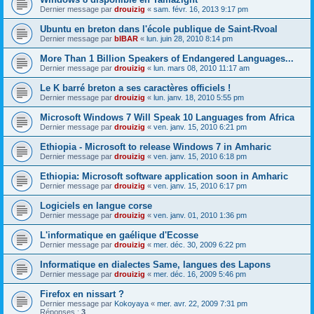
Dernier message par
drouizig
«
sam. févr. 16, 2013 9:17 pm
Ubuntu en breton dans l'école publique de Saint-Rvoal
Dernier message par
bIBAR
«
lun. juin 28, 2010 8:14 pm
More Than 1 Billion Speakers of Endangered Languages...
Dernier message par
drouizig
«
lun. mars 08, 2010 11:17 am
Le K barré breton a ses caractères officiels !
Dernier message par
drouizig
«
lun. janv. 18, 2010 5:55 pm
Microsoft Windows 7 Will Speak 10 Languages from Africa
Dernier message par
drouizig
«
ven. janv. 15, 2010 6:21 pm
Ethiopia - Microsoft to release Windows 7 in Amharic
Dernier message par
drouizig
«
ven. janv. 15, 2010 6:18 pm
Ethiopia: Microsoft software application soon in Amharic
Dernier message par
drouizig
«
ven. janv. 15, 2010 6:17 pm
Logiciels en langue corse
Dernier message par
drouizig
«
ven. janv. 01, 2010 1:36 pm
L'informatique en gaélique d'Ecosse
Dernier message par
drouizig
«
mer. déc. 30, 2009 6:22 pm
Informatique en dialectes Same, langues des Lapons
Dernier message par
drouizig
«
mer. déc. 16, 2009 5:46 pm
Firefox en nissart ?
Dernier message par
Kokoyaya
«
mer. avr. 22, 2009 7:31 pm
Réponses :
3