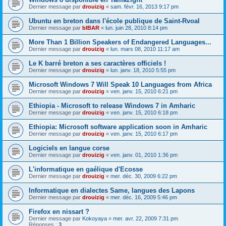
Dernier message par
drouizig
«
sam. févr. 16, 2013 9:17 pm
Ubuntu en breton dans l'école publique de Saint-Rvoal
Dernier message par
bIBAR
«
lun. juin 28, 2010 8:14 pm
More Than 1 Billion Speakers of Endangered Languages...
Dernier message par
drouizig
«
lun. mars 08, 2010 11:17 am
Le K barré breton a ses caractères officiels !
Dernier message par
drouizig
«
lun. janv. 18, 2010 5:55 pm
Microsoft Windows 7 Will Speak 10 Languages from Africa
Dernier message par
drouizig
«
ven. janv. 15, 2010 6:21 pm
Ethiopia - Microsoft to release Windows 7 in Amharic
Dernier message par
drouizig
«
ven. janv. 15, 2010 6:18 pm
Ethiopia: Microsoft software application soon in Amharic
Dernier message par
drouizig
«
ven. janv. 15, 2010 6:17 pm
Logiciels en langue corse
Dernier message par
drouizig
«
ven. janv. 01, 2010 1:36 pm
L'informatique en gaélique d'Ecosse
Dernier message par
drouizig
«
mer. déc. 30, 2009 6:22 pm
Informatique en dialectes Same, langues des Lapons
Dernier message par
drouizig
«
mer. déc. 16, 2009 5:46 pm
Firefox en nissart ?
Dernier message par
Kokoyaya
«
mer. avr. 22, 2009 7:31 pm
Réponses :
3