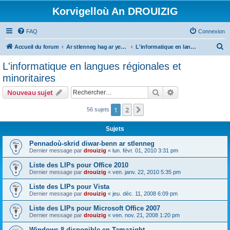
Korvigelloù An DROUIZIG
FAQ
Connexion
R
Accueil du forum
Ar stlenneg hag ar yezhoù bihan er bed a-bezh
L'informatique en langues régionales et minoritaires
e
L'informatique en langues régionales et
c
minoritaires
h
Rechercher
Recherche avanc
Nouveau sujet
e
r
1
2
Suivant
56 sujets
c
Sujets
h
Pennadoù-skrid diwar-benn ar stlenneg
e
Dernier message par
drouizig
«
lun. févr. 01, 2010 3:31 pm
r
Liste des LIPs pour Office 2010
Dernier message par
drouizig
«
ven. janv. 22, 2010 5:35 pm
Liste des LIPs pour Vista
Dernier message par
drouizig
«
jeu. déc. 11, 2008 6:09 pm
Liste des LIPs pour Microsoft Office 2007
Dernier message par
drouizig
«
ven. nov. 21, 2008 1:20 pm
Windows 8 disponible en Tamazight