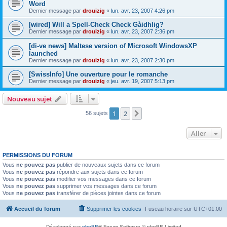
Word
Dernier message par
drouizig
«
lun. avr. 23, 2007 4:26 pm
[wired] Will a Spell-Check Check Gàidhlig?
Dernier message par
drouizig
«
lun. avr. 23, 2007 2:36 pm
[di-ve news] Maltese version of Microsoft WindowsXP
launched
Dernier message par
drouizig
«
lun. avr. 23, 2007 2:30 pm
[SwissInfo] Une ouverture pour le romanche
Dernier message par
drouizig
«
jeu. avr. 19, 2007 5:13 pm
Nouveau sujet
1
2
Suivant
56 sujets
Aller
PERMISSIONS DU FORUM
Vous
ne pouvez pas
publier de nouveaux sujets dans ce forum
Vous
ne pouvez pas
répondre aux sujets dans ce forum
Vous
ne pouvez pas
modifier vos messages dans ce forum
Vous
ne pouvez pas
supprimer vos messages dans ce forum
Vous
ne pouvez pas
transférer de pièces jointes dans ce forum
Accueil du forum
Supprimer les cookies
Fuseau horaire sur
UTC+01:00
Développé par
phpBB
® Forum Software © phpBB Limited