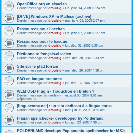
OpenOffice.org en alsacien
Dernier message par
drouizig
«
lun. janv. 14, 2008 10:24 am
[DI-VE] Windows XP in Maltese (archive)
Dernier message par
drouizig
«
mar. janv. 08, 2008 2:07 pm
Ressources pour l'occitan
Dernier message par
drouizig
«
lun. janv. 07, 2008 10:27 am
Ressources pour le basque
Dernier message par
drouizig
«
lun. déc. 31, 2007 6:35 pm
Dictionnaire français-alsacien
Dernier message par
drouizig
«
ven. déc. 28, 2007 5:34 pm
Site sur le platt lorrain
Dernier message par
drouizig
«
mer. déc. 26, 2007 4:38 pm
PAO en langue bretonne
Dernier message par
drouizig
«
jeu. déc. 13, 2007 2:59 pm
WLM OSD Plugin - Traduction en breton ?
Dernier message par
merletn
«
mer. août 08, 2007 9:01 am
Réponses :
5
[linguacorsa.net] : un situ dedicatu à a lingua corsa
Dernier message par
drouizig
«
mer. juin 06, 2007 10:50 am
Frisian spellchecker developped by Polderland
Dernier message par
drouizig
«
lun. avr. 23, 2007 4:30 pm
POLDERLAND develops Papiamentu spellchecker for MS®