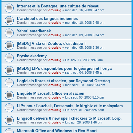
Internet et la Bretagne, une culture de réseau
Dernier message par
drouizig
«
mar. déc. 16, 2008 5:47 pm
L'archipel des langues indiennes
Dernier message par
drouizig
«
mer. déc. 10, 2008 2:48 pm
Yehoù amerikanek
Dernier message par
drouizig
«
mar. déc. 09, 2008 8:34 pm
[MSDN] Vista en Zoulou, c'est dispo !
Dernier message par
drouizig
«
ven. déc. 05, 2008 2:36 pm
Fryske akademy
Dernier message par
drouizig
«
lun. nov. 17, 2008 9:45 am
[MSDN] LIPs disponibles pour le géorgien et l'oriya
Dernier message par
drouizig
«
sam. oct. 04, 2008 7:45 am
Logiciels libres et alsacien, par Raymond Ostertag
Dernier message par
drouizig
«
mer. sept. 10, 2008 9:33 am
Enquête Microsoft Office en alsacien
Dernier message par
drouizig
«
lun. sept. 08, 2008 5:10 pm
LIPs pour l'ouzbek, l'assamais, le kirghiz et le malayalam
Dernier message par
drouizig
«
lun. sept. 01, 2008 9:59 am
Lingsoft delivers 8 new spell checkers to Microsoft Corp.
Dernier message par
drouizig
«
lun. avr. 28, 2008 1:46 pm
Microsoft Office and Windows in Reo Maori