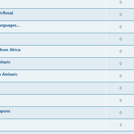
0
t-Rvoal
0
anguages...
0
0
from Africa
0
mharic
0
in Amharic
0
0
0
Lapons
0
3