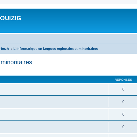
ROUIZIG
a-bezh
L'informatique en langues régionales et minoritaires
minoritaires
cher
cherche avancée
RÉPONSES
0
0
0
0