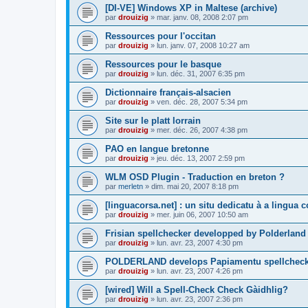
[DI-VE] Windows XP in Maltese (archive)
par
drouizig
»
mar. janv. 08, 2008 2:07 pm
Ressources pour l'occitan
par
drouizig
»
lun. janv. 07, 2008 10:27 am
Ressources pour le basque
par
drouizig
»
lun. déc. 31, 2007 6:35 pm
Dictionnaire français-alsacien
par
drouizig
»
ven. déc. 28, 2007 5:34 pm
Site sur le platt lorrain
par
drouizig
»
mer. déc. 26, 2007 4:38 pm
PAO en langue bretonne
par
drouizig
»
jeu. déc. 13, 2007 2:59 pm
WLM OSD Plugin - Traduction en breton ?
par
merletn
»
dim. mai 20, 2007 8:18 pm
[linguacorsa.net] : un situ dedicatu à a lingua c
par
drouizig
»
mer. juin 06, 2007 10:50 am
Frisian spellchecker developped by Polderland
par
drouizig
»
lun. avr. 23, 2007 4:30 pm
POLDERLAND develops Papiamentu spellcheck
par
drouizig
»
lun. avr. 23, 2007 4:26 pm
[wired] Will a Spell-Check Check Gàidhlig?
par
drouizig
»
lun. avr. 23, 2007 2:36 pm