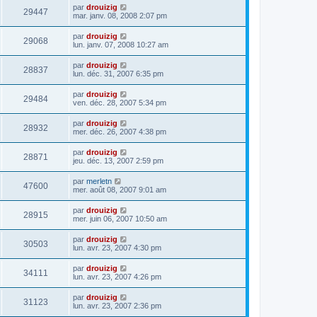
par
drouizig
29447
mar. janv. 08, 2008 2:07 pm
par
drouizig
29068
lun. janv. 07, 2008 10:27 am
par
drouizig
28837
lun. déc. 31, 2007 6:35 pm
par
drouizig
29484
ven. déc. 28, 2007 5:34 pm
par
drouizig
28932
mer. déc. 26, 2007 4:38 pm
par
drouizig
28871
jeu. déc. 13, 2007 2:59 pm
par
merletn
47600
mer. août 08, 2007 9:01 am
par
drouizig
28915
mer. juin 06, 2007 10:50 am
par
drouizig
30503
lun. avr. 23, 2007 4:30 pm
par
drouizig
34111
lun. avr. 23, 2007 4:26 pm
par
drouizig
31123
lun. avr. 23, 2007 2:36 pm