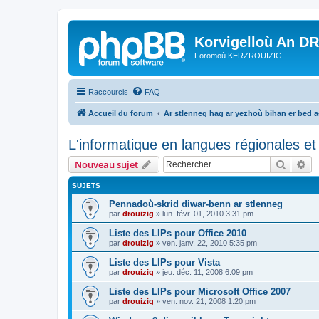
Korvigelloù An D
Foromoù KERZROUIZIG
Raccourcis
FAQ
Accueil du forum
Ar stlenneg hag ar yezhoù bihan er bed 
L'informatique en langues régionales et 
Recher
Re
Nouveau sujet
SUJETS
Pennadoù-skrid diwar-benn ar stlenneg
par
drouizig
»
lun. févr. 01, 2010 3:31 pm
Liste des LIPs pour Office 2010
par
drouizig
»
ven. janv. 22, 2010 5:35 pm
Liste des LIPs pour Vista
par
drouizig
»
jeu. déc. 11, 2008 6:09 pm
Liste des LIPs pour Microsoft Office 2007
par
drouizig
»
ven. nov. 21, 2008 1:20 pm