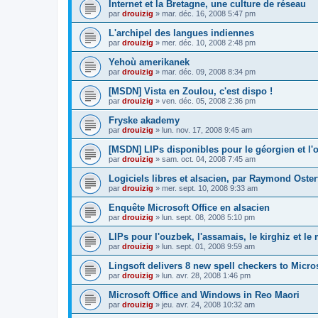
Internet et la Bretagne, une culture de réseau
par
drouizig
»
mar. déc. 16, 2008 5:47 pm
L'archipel des langues indiennes
par
drouizig
»
mer. déc. 10, 2008 2:48 pm
Yehoù amerikanek
par
drouizig
»
mar. déc. 09, 2008 8:34 pm
[MSDN] Vista en Zoulou, c'est dispo !
par
drouizig
»
ven. déc. 05, 2008 2:36 pm
Fryske akademy
par
drouizig
»
lun. nov. 17, 2008 9:45 am
[MSDN] LIPs disponibles pour le géorgien et l'o
par
drouizig
»
sam. oct. 04, 2008 7:45 am
Logiciels libres et alsacien, par Raymond Oster
par
drouizig
»
mer. sept. 10, 2008 9:33 am
Enquête Microsoft Office en alsacien
par
drouizig
»
lun. sept. 08, 2008 5:10 pm
LIPs pour l'ouzbek, l'assamais, le kirghiz et l
par
drouizig
»
lun. sept. 01, 2008 9:59 am
Lingsoft delivers 8 new spell checkers to Micro
par
drouizig
»
lun. avr. 28, 2008 1:46 pm
Microsoft Office and Windows in Reo Maori
par
drouizig
»
jeu. avr. 24, 2008 10:32 am