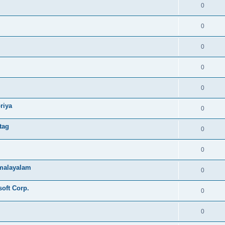
0
0
0
0
0
riya
0
tag
0
0
e malayalam
0
soft Corp.
0
0