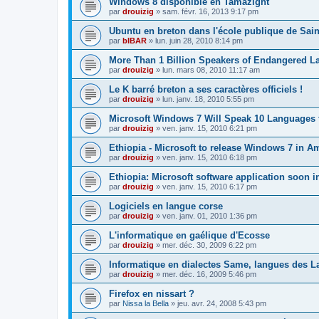
Windows 8 disponible en Tamazight
par
drouizig
»
sam. févr. 16, 2013 9:17 pm
Ubuntu en breton dans l'école publique de Sain
par
bIBAR
»
lun. juin 28, 2010 8:14 pm
More Than 1 Billion Speakers of Endangered L
par
drouizig
»
lun. mars 08, 2010 11:17 am
Le K barré breton a ses caractères officiels !
par
drouizig
»
lun. janv. 18, 2010 5:55 pm
Microsoft Windows 7 Will Speak 10 Languages 
par
drouizig
»
ven. janv. 15, 2010 6:21 pm
Ethiopia - Microsoft to release Windows 7 in A
par
drouizig
»
ven. janv. 15, 2010 6:18 pm
Ethiopia: Microsoft software application soon 
par
drouizig
»
ven. janv. 15, 2010 6:17 pm
Logiciels en langue corse
par
drouizig
»
ven. janv. 01, 2010 1:36 pm
L'informatique en gaélique d'Ecosse
par
drouizig
»
mer. déc. 30, 2009 6:22 pm
Informatique en dialectes Same, langues des 
par
drouizig
»
mer. déc. 16, 2009 5:46 pm
Firefox en nissart ?
par
Nissa la Bella
»
jeu. avr. 24, 2008 5:43 pm