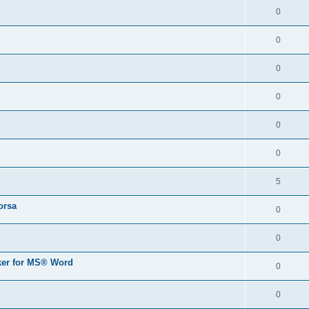
0
0
0
0
0
0
5
orsa
0
0
er for MS® Word
0
0