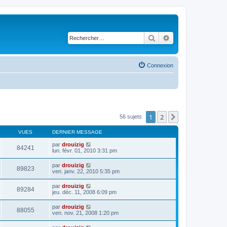
Rechercher
Recherche avancé
Connexion
1
2
Suivant
56 sujets
VUES
DERNIER MESSAGE
par
drouizig
84241
lun. févr. 01, 2010 3:31 pm
par
drouizig
89823
ven. janv. 22, 2010 5:35 pm
par
drouizig
89284
jeu. déc. 11, 2008 6:09 pm
par
drouizig
88055
ven. nov. 21, 2008 1:20 pm