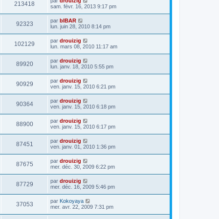
par
drouizig
213418
sam. févr. 16, 2013 9:17 pm
par
bIBAR
92323
lun. juin 28, 2010 8:14 pm
par
drouizig
102129
lun. mars 08, 2010 11:17 am
par
drouizig
89920
lun. janv. 18, 2010 5:55 pm
par
drouizig
90929
ven. janv. 15, 2010 6:21 pm
par
drouizig
90364
ven. janv. 15, 2010 6:18 pm
par
drouizig
88900
ven. janv. 15, 2010 6:17 pm
par
drouizig
87451
ven. janv. 01, 2010 1:36 pm
par
drouizig
87675
mer. déc. 30, 2009 6:22 pm
par
drouizig
87729
mer. déc. 16, 2009 5:46 pm
par
Kokoyaya
37053
mer. avr. 22, 2009 7:31 pm