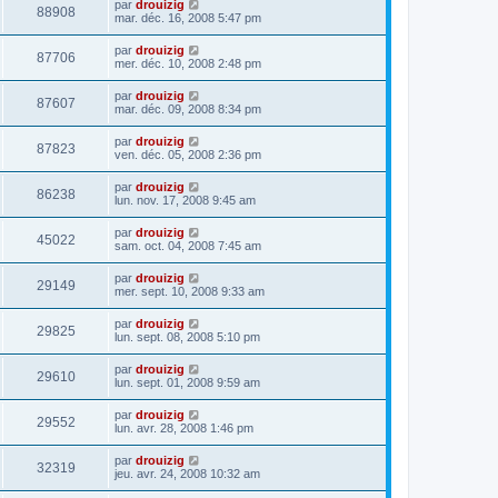
par
drouizig
88908
mar. déc. 16, 2008 5:47 pm
par
drouizig
87706
mer. déc. 10, 2008 2:48 pm
par
drouizig
87607
mar. déc. 09, 2008 8:34 pm
par
drouizig
87823
ven. déc. 05, 2008 2:36 pm
par
drouizig
86238
lun. nov. 17, 2008 9:45 am
par
drouizig
45022
sam. oct. 04, 2008 7:45 am
par
drouizig
29149
mer. sept. 10, 2008 9:33 am
par
drouizig
29825
lun. sept. 08, 2008 5:10 pm
par
drouizig
29610
lun. sept. 01, 2008 9:59 am
par
drouizig
29552
lun. avr. 28, 2008 1:46 pm
par
drouizig
32319
jeu. avr. 24, 2008 10:32 am