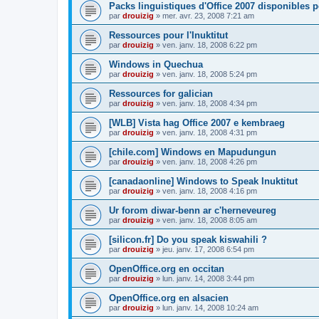
Packs linguistiques d'Office 2007 disponibles 
par
drouizig
»
mer. avr. 23, 2008 7:21 am
Ressources pour l'Inuktitut
par
drouizig
»
ven. janv. 18, 2008 6:22 pm
Windows in Quechua
par
drouizig
»
ven. janv. 18, 2008 5:24 pm
Ressources for galician
par
drouizig
»
ven. janv. 18, 2008 4:34 pm
[WLB] Vista hag Office 2007 e kembraeg
par
drouizig
»
ven. janv. 18, 2008 4:31 pm
[chile.com] Windows en Mapudungun
par
drouizig
»
ven. janv. 18, 2008 4:26 pm
[canadaonline] Windows to Speak Inuktitut
par
drouizig
»
ven. janv. 18, 2008 4:16 pm
Ur forom diwar-benn ar c'herneveureg
par
drouizig
»
ven. janv. 18, 2008 8:05 am
[silicon.fr] Do you speak kiswahili ?
par
drouizig
»
jeu. janv. 17, 2008 6:54 pm
OpenOffice.org en occitan
par
drouizig
»
lun. janv. 14, 2008 3:44 pm
OpenOffice.org en alsacien
par
drouizig
»
lun. janv. 14, 2008 10:24 am