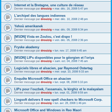
Internet et la Bretagne, une culture de réseau
Dernier message par
drouizig
«
mar. déc. 16, 2008 5:47 pm
L'archipel des langues indiennes
Dernier message par
drouizig
«
mer. déc. 10, 2008 2:48 pm
Yehoù amerikanek
Dernier message par
drouizig
«
mar. déc. 09, 2008 8:34 pm
[MSDN] Vista en Zoulou, c'est dispo !
Dernier message par
drouizig
«
ven. déc. 05, 2008 2:36 pm
Fryske akademy
Dernier message par
drouizig
«
lun. nov. 17, 2008 9:45 am
[MSDN] LIPs disponibles pour le géorgien et l'oriya
Dernier message par
drouizig
«
sam. oct. 04, 2008 7:45 am
Logiciels libres et alsacien, par Raymond Ostertag
Dernier message par
drouizig
«
mer. sept. 10, 2008 9:33 am
Enquête Microsoft Office en alsacien
Dernier message par
drouizig
«
lun. sept. 08, 2008 5:10 pm
LIPs pour l'ouzbek, l'assamais, le kirghiz et le malayalam
Dernier message par
drouizig
«
lun. sept. 01, 2008 9:59 am
Lingsoft delivers 8 new spell checkers to Microsoft Corp.
Dernier message par
drouizig
«
lun. avr. 28, 2008 1:46 pm
Microsoft Office and Windows in Reo Maori