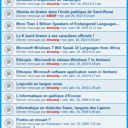
Dernier message par
drouizig
«
sam. févr. 16, 2013 9:17 pm
Ubuntu en breton dans l'école publique de Saint-Rvoal
Dernier message par
bIBAR
«
lun. juin 28, 2010 8:14 pm
More Than 1 Billion Speakers of Endangered Languages...
Dernier message par
drouizig
«
lun. mars 08, 2010 11:17 am
Le K barré breton a ses caractères officiels !
Dernier message par
drouizig
«
lun. janv. 18, 2010 5:55 pm
Microsoft Windows 7 Will Speak 10 Languages from Africa
Dernier message par
drouizig
«
ven. janv. 15, 2010 6:21 pm
Ethiopia - Microsoft to release Windows 7 in Amharic
Dernier message par
drouizig
«
ven. janv. 15, 2010 6:18 pm
Ethiopia: Microsoft software application soon in Amharic
Dernier message par
drouizig
«
ven. janv. 15, 2010 6:17 pm
Logiciels en langue corse
Dernier message par
drouizig
«
ven. janv. 01, 2010 1:36 pm
L'informatique en gaélique d'Ecosse
Dernier message par
drouizig
«
mer. déc. 30, 2009 6:22 pm
Informatique en dialectes Same, langues des Lapons
Dernier message par
drouizig
«
mer. déc. 16, 2009 5:46 pm
Firefox en nissart ?
Dernier message par
Kokoyaya
«
mer. avr. 22, 2009 7:31 pm
Réponses :
3