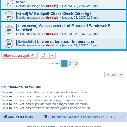
Word
Dernier message par
drouizig
«
lun. avr. 23, 2007 4:26 pm
[wired] Will a Spell-Check Check Gàidhlig?
Dernier message par
drouizig
«
lun. avr. 23, 2007 2:36 pm
[di-ve news] Maltese version of Microsoft WindowsXP
launched
Dernier message par
drouizig
«
lun. avr. 23, 2007 2:30 pm
[SwissInfo] Une ouverture pour le romanche
Dernier message par
drouizig
«
jeu. avr. 19, 2007 5:13 pm
Nouveau sujet
1
2
Suivant
56 sujets
Aller
PERMISSIONS DU FORUM
Vous
ne pouvez pas
publier de nouveaux sujets dans ce forum
Vous
ne pouvez pas
répondre aux sujets dans ce forum
Vous
ne pouvez pas
modifier vos messages dans ce forum
Vous
ne pouvez pas
supprimer vos messages dans ce forum
Vous
ne pouvez pas
transférer de pièces jointes dans ce forum
Accueil du forum
Supprimer les cookies
Fuseau horaire sur
UTC+01:00
Développé par
phpBB
® Forum Software © phpBB Limited