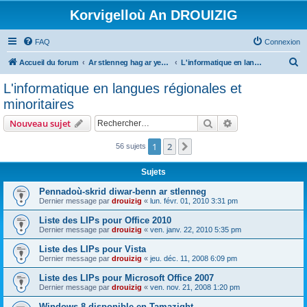
Korvigelloù An DROUIZIG
FAQ
Connexion
R
Accueil du forum
Ar stlenneg hag ar yezhoù bihan er bed a-bezh
L'informatique en langues régionales et minoritaires
e
L'informatique en langues régionales et
c
minoritaires
h
Rechercher
Recherche avanc
Nouveau sujet
e
r
1
2
Suivant
56 sujets
c
Sujets
h
Pennadoù-skrid diwar-benn ar stlenneg
e
Dernier message par
drouizig
«
lun. févr. 01, 2010 3:31 pm
r
Liste des LIPs pour Office 2010
Dernier message par
drouizig
«
ven. janv. 22, 2010 5:35 pm
Liste des LIPs pour Vista
Dernier message par
drouizig
«
jeu. déc. 11, 2008 6:09 pm
Liste des LIPs pour Microsoft Office 2007
Dernier message par
drouizig
«
ven. nov. 21, 2008 1:20 pm
Windows 8 disponible en Tamazight