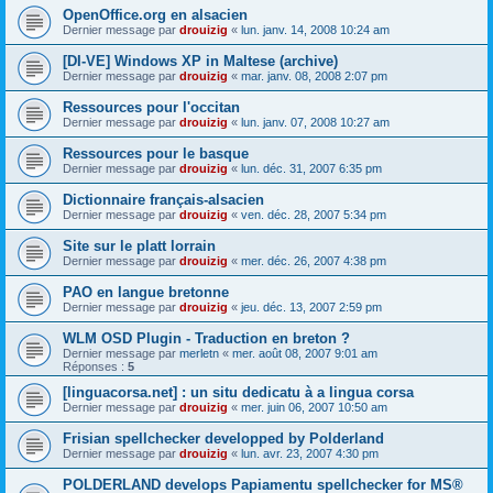
OpenOffice.org en alsacien
Dernier message par
drouizig
«
lun. janv. 14, 2008 10:24 am
[DI-VE] Windows XP in Maltese (archive)
Dernier message par
drouizig
«
mar. janv. 08, 2008 2:07 pm
Ressources pour l'occitan
Dernier message par
drouizig
«
lun. janv. 07, 2008 10:27 am
Ressources pour le basque
Dernier message par
drouizig
«
lun. déc. 31, 2007 6:35 pm
Dictionnaire français-alsacien
Dernier message par
drouizig
«
ven. déc. 28, 2007 5:34 pm
Site sur le platt lorrain
Dernier message par
drouizig
«
mer. déc. 26, 2007 4:38 pm
PAO en langue bretonne
Dernier message par
drouizig
«
jeu. déc. 13, 2007 2:59 pm
WLM OSD Plugin - Traduction en breton ?
Dernier message par
merletn
«
mer. août 08, 2007 9:01 am
Réponses :
5
[linguacorsa.net] : un situ dedicatu à a lingua corsa
Dernier message par
drouizig
«
mer. juin 06, 2007 10:50 am
Frisian spellchecker developped by Polderland
Dernier message par
drouizig
«
lun. avr. 23, 2007 4:30 pm
POLDERLAND develops Papiamentu spellchecker for MS®