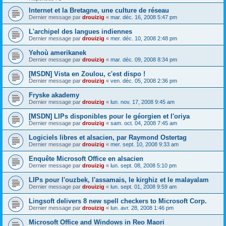
Internet et la Bretagne, une culture de réseau
Dernier message par
drouizig
«
mar. déc. 16, 2008 5:47 pm
L'archipel des langues indiennes
Dernier message par
drouizig
«
mer. déc. 10, 2008 2:48 pm
Yehoù amerikanek
Dernier message par
drouizig
«
mar. déc. 09, 2008 8:34 pm
[MSDN] Vista en Zoulou, c'est dispo !
Dernier message par
drouizig
«
ven. déc. 05, 2008 2:36 pm
Fryske akademy
Dernier message par
drouizig
«
lun. nov. 17, 2008 9:45 am
[MSDN] LIPs disponibles pour le géorgien et l'oriya
Dernier message par
drouizig
«
sam. oct. 04, 2008 7:45 am
Logiciels libres et alsacien, par Raymond Ostertag
Dernier message par
drouizig
«
mer. sept. 10, 2008 9:33 am
Enquête Microsoft Office en alsacien
Dernier message par
drouizig
«
lun. sept. 08, 2008 5:10 pm
LIPs pour l'ouzbek, l'assamais, le kirghiz et le malayalam
Dernier message par
drouizig
«
lun. sept. 01, 2008 9:59 am
Lingsoft delivers 8 new spell checkers to Microsoft Corp.
Dernier message par
drouizig
«
lun. avr. 28, 2008 1:46 pm
Microsoft Office and Windows in Reo Maori