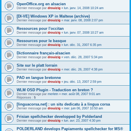
OpenOffice.org en alsacien
Dernier message par
drouizig
«
lun. janv. 14, 2008 10:24 am
[DI-VE] Windows XP in Maltese (archive)
Dernier message par
drouizig
«
mar. janv. 08, 2008 2:07 pm
Ressources pour l'occitan
Dernier message par
drouizig
«
lun. janv. 07, 2008 10:27 am
Ressources pour le basque
Dernier message par
drouizig
«
lun. déc. 31, 2007 6:35 pm
Dictionnaire français-alsacien
Dernier message par
drouizig
«
ven. déc. 28, 2007 5:34 pm
Site sur le platt lorrain
Dernier message par
drouizig
«
mer. déc. 26, 2007 4:38 pm
PAO en langue bretonne
Dernier message par
drouizig
«
jeu. déc. 13, 2007 2:59 pm
WLM OSD Plugin - Traduction en breton ?
Dernier message par
merletn
«
mer. août 08, 2007 9:01 am
Réponses :
5
[linguacorsa.net] : un situ dedicatu à a lingua corsa
Dernier message par
drouizig
«
mer. juin 06, 2007 10:50 am
Frisian spellchecker developped by Polderland
Dernier message par
drouizig
«
lun. avr. 23, 2007 4:30 pm
POLDERLAND develops Papiamentu spellchecker for MS®