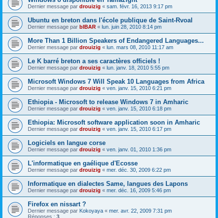
Dernier message par
drouizig
«
sam. févr. 16, 2013 9:17 pm
Ubuntu en breton dans l'école publique de Saint-Rvoal
Dernier message par
bIBAR
«
lun. juin 28, 2010 8:14 pm
More Than 1 Billion Speakers of Endangered Languages...
Dernier message par
drouizig
«
lun. mars 08, 2010 11:17 am
Le K barré breton a ses caractères officiels !
Dernier message par
drouizig
«
lun. janv. 18, 2010 5:55 pm
Microsoft Windows 7 Will Speak 10 Languages from Africa
Dernier message par
drouizig
«
ven. janv. 15, 2010 6:21 pm
Ethiopia - Microsoft to release Windows 7 in Amharic
Dernier message par
drouizig
«
ven. janv. 15, 2010 6:18 pm
Ethiopia: Microsoft software application soon in Amharic
Dernier message par
drouizig
«
ven. janv. 15, 2010 6:17 pm
Logiciels en langue corse
Dernier message par
drouizig
«
ven. janv. 01, 2010 1:36 pm
L'informatique en gaélique d'Ecosse
Dernier message par
drouizig
«
mer. déc. 30, 2009 6:22 pm
Informatique en dialectes Same, langues des Lapons
Dernier message par
drouizig
«
mer. déc. 16, 2009 5:46 pm
Firefox en nissart ?
Dernier message par
Kokoyaya
«
mer. avr. 22, 2009 7:31 pm
Réponses :
3