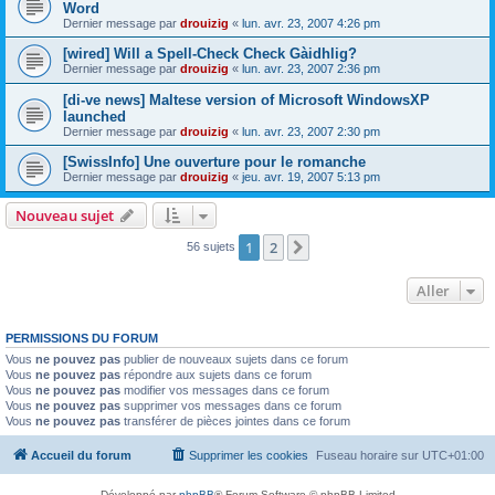
Word
Dernier message par
drouizig
«
lun. avr. 23, 2007 4:26 pm
[wired] Will a Spell-Check Check Gàidhlig?
Dernier message par
drouizig
«
lun. avr. 23, 2007 2:36 pm
[di-ve news] Maltese version of Microsoft WindowsXP
launched
Dernier message par
drouizig
«
lun. avr. 23, 2007 2:30 pm
[SwissInfo] Une ouverture pour le romanche
Dernier message par
drouizig
«
jeu. avr. 19, 2007 5:13 pm
Nouveau sujet
1
2
Suivant
56 sujets
Aller
PERMISSIONS DU FORUM
Vous
ne pouvez pas
publier de nouveaux sujets dans ce forum
Vous
ne pouvez pas
répondre aux sujets dans ce forum
Vous
ne pouvez pas
modifier vos messages dans ce forum
Vous
ne pouvez pas
supprimer vos messages dans ce forum
Vous
ne pouvez pas
transférer de pièces jointes dans ce forum
Accueil du forum
Supprimer les cookies
Fuseau horaire sur
UTC+01:00
Développé par
phpBB
® Forum Software © phpBB Limited