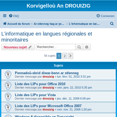
Korvigelloù An DROUIZIG
FAQ
Connexion
R
Accueil du forum
Ar stlenneg hag ar yezhoù bihan er bed a-bezh
L'informatique en langues régionales et minoritaires
e
L'informatique en langues régionales et
c
minoritaires
h
Rechercher
Recherche avanc
Nouveau sujet
e
r
1
2
Suivant
56 sujets
c
Sujets
h
Pennadoù-skrid diwar-benn ar stlenneg
e
Dernier message par
drouizig
«
lun. févr. 01, 2010 3:31 pm
r
Liste des LIPs pour Office 2010
Dernier message par
drouizig
«
ven. janv. 22, 2010 5:35 pm
Liste des LIPs pour Vista
Dernier message par
drouizig
«
jeu. déc. 11, 2008 6:09 pm
Liste des LIPs pour Microsoft Office 2007
Dernier message par
drouizig
«
ven. nov. 21, 2008 1:20 pm
Windows 8 disponible en Tamazight