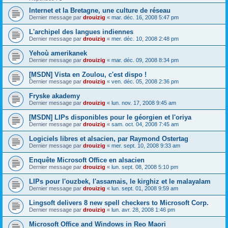
Internet et la Bretagne, une culture de réseau
Dernier message par
drouizig
«
mar. déc. 16, 2008 5:47 pm
L'archipel des langues indiennes
Dernier message par
drouizig
«
mer. déc. 10, 2008 2:48 pm
Yehoù amerikanek
Dernier message par
drouizig
«
mar. déc. 09, 2008 8:34 pm
[MSDN] Vista en Zoulou, c'est dispo !
Dernier message par
drouizig
«
ven. déc. 05, 2008 2:36 pm
Fryske akademy
Dernier message par
drouizig
«
lun. nov. 17, 2008 9:45 am
[MSDN] LIPs disponibles pour le géorgien et l'oriya
Dernier message par
drouizig
«
sam. oct. 04, 2008 7:45 am
Logiciels libres et alsacien, par Raymond Ostertag
Dernier message par
drouizig
«
mer. sept. 10, 2008 9:33 am
Enquête Microsoft Office en alsacien
Dernier message par
drouizig
«
lun. sept. 08, 2008 5:10 pm
LIPs pour l'ouzbek, l'assamais, le kirghiz et le malayalam
Dernier message par
drouizig
«
lun. sept. 01, 2008 9:59 am
Lingsoft delivers 8 new spell checkers to Microsoft Corp.
Dernier message par
drouizig
«
lun. avr. 28, 2008 1:46 pm
Microsoft Office and Windows in Reo Maori