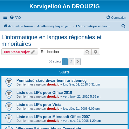
Korvigelloù An DROUIZIG
FAQ
Connexion
R
Accueil du forum
Ar stlenneg hag ar yezhoù bihan er bed a-bezh
L'informatique en langues régionales et minoritaires
e
L'informatique en langues régionales et
c
minoritaires
h
Rechercher
Recherche avanc
Nouveau sujet
e
r
1
2
Suivant
56 sujets
c
Sujets
h
Pennadoù-skrid diwar-benn ar stlenneg
e
Dernier message par
drouizig
«
lun. févr. 01, 2010 3:31 pm
r
Liste des LIPs pour Office 2010
Dernier message par
drouizig
«
ven. janv. 22, 2010 5:35 pm
Liste des LIPs pour Vista
Dernier message par
drouizig
«
jeu. déc. 11, 2008 6:09 pm
Liste des LIPs pour Microsoft Office 2007
Dernier message par
drouizig
«
ven. nov. 21, 2008 1:20 pm
Windows 8 disponible en Tamazight