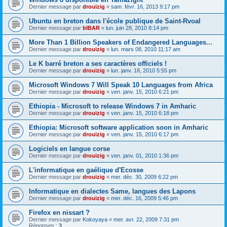
Dernier message par
drouizig
«
sam. févr. 16, 2013 9:17 pm
Ubuntu en breton dans l'école publique de Saint-Rvoal
Dernier message par
bIBAR
«
lun. juin 28, 2010 8:14 pm
More Than 1 Billion Speakers of Endangered Languages...
Dernier message par
drouizig
«
lun. mars 08, 2010 11:17 am
Le K barré breton a ses caractères officiels !
Dernier message par
drouizig
«
lun. janv. 18, 2010 5:55 pm
Microsoft Windows 7 Will Speak 10 Languages from Africa
Dernier message par
drouizig
«
ven. janv. 15, 2010 6:21 pm
Ethiopia - Microsoft to release Windows 7 in Amharic
Dernier message par
drouizig
«
ven. janv. 15, 2010 6:18 pm
Ethiopia: Microsoft software application soon in Amharic
Dernier message par
drouizig
«
ven. janv. 15, 2010 6:17 pm
Logiciels en langue corse
Dernier message par
drouizig
«
ven. janv. 01, 2010 1:36 pm
L'informatique en gaélique d'Ecosse
Dernier message par
drouizig
«
mer. déc. 30, 2009 6:22 pm
Informatique en dialectes Same, langues des Lapons
Dernier message par
drouizig
«
mer. déc. 16, 2009 5:46 pm
Firefox en nissart ?
Dernier message par
Kokoyaya
«
mer. avr. 22, 2009 7:31 pm
Réponses :
3