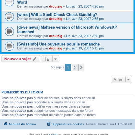
Word
Dernier message par
drouizig
«
lun. avr. 23, 2007 4:26 pm
[wired] Will a Spell-Check Check Gàidhlig?
Dernier message par
drouizig
«
lun. avr. 23, 2007 2:36 pm
[di-ve news] Maltese version of Microsoft WindowsXP
launched
Dernier message par
drouizig
«
lun. avr. 23, 2007 2:30 pm
[SwissInfo] Une ouverture pour le romanche
Dernier message par
drouizig
«
jeu. avr. 19, 2007 5:13 pm
Nouveau sujet
1
2
Suivant
56 sujets
Aller
PERMISSIONS DU FORUM
Vous
ne pouvez pas
publier de nouveaux sujets dans ce forum
Vous
ne pouvez pas
répondre aux sujets dans ce forum
Vous
ne pouvez pas
modifier vos messages dans ce forum
Vous
ne pouvez pas
supprimer vos messages dans ce forum
Vous
ne pouvez pas
transférer de pièces jointes dans ce forum
Accueil du forum
Supprimer les cookies
Fuseau horaire sur
UTC+01:00
Développé par
phpBB
® Forum Software © phpBB Limited