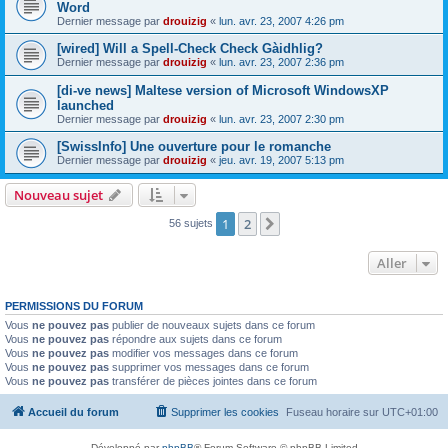
Word
Dernier message par
drouizig
«
lun. avr. 23, 2007 4:26 pm
[wired] Will a Spell-Check Check Gàidhlig?
Dernier message par
drouizig
«
lun. avr. 23, 2007 2:36 pm
[di-ve news] Maltese version of Microsoft WindowsXP
launched
Dernier message par
drouizig
«
lun. avr. 23, 2007 2:30 pm
[SwissInfo] Une ouverture pour le romanche
Dernier message par
drouizig
«
jeu. avr. 19, 2007 5:13 pm
Nouveau sujet
1
2
Suivant
56 sujets
Aller
PERMISSIONS DU FORUM
Vous
ne pouvez pas
publier de nouveaux sujets dans ce forum
Vous
ne pouvez pas
répondre aux sujets dans ce forum
Vous
ne pouvez pas
modifier vos messages dans ce forum
Vous
ne pouvez pas
supprimer vos messages dans ce forum
Vous
ne pouvez pas
transférer de pièces jointes dans ce forum
Accueil du forum
Supprimer les cookies
Fuseau horaire sur
UTC+01:00
Développé par
phpBB
® Forum Software © phpBB Limited