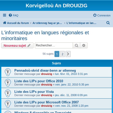
Korvigelloù An DROUIZIG
FAQ
Connexion
R
Accueil du forum
Ar stlenneg hag ar yezhoù bihan er bed a-bezh
L'informatique en langues régionales et minoritaires
e
L'informatique en langues régionales et
c
minoritaires
h
Rechercher
Recherche avanc
Nouveau sujet
e
r
1
2
Suivant
56 sujets
c
Sujets
h
Pennadoù-skrid diwar-benn ar stlenneg
e
Dernier message par
drouizig
«
lun. févr. 01, 2010 3:31 pm
r
Liste des LIPs pour Office 2010
Dernier message par
drouizig
«
ven. janv. 22, 2010 5:35 pm
Liste des LIPs pour Vista
Dernier message par
drouizig
«
jeu. déc. 11, 2008 6:09 pm
Liste des LIPs pour Microsoft Office 2007
Dernier message par
drouizig
«
ven. nov. 21, 2008 1:20 pm
Windows 8 disponible en Tamazight