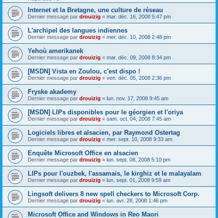
Internet et la Bretagne, une culture de réseau
Dernier message par
drouizig
«
mar. déc. 16, 2008 5:47 pm
L'archipel des langues indiennes
Dernier message par
drouizig
«
mer. déc. 10, 2008 2:48 pm
Yehoù amerikanek
Dernier message par
drouizig
«
mar. déc. 09, 2008 8:34 pm
[MSDN] Vista en Zoulou, c'est dispo !
Dernier message par
drouizig
«
ven. déc. 05, 2008 2:36 pm
Fryske akademy
Dernier message par
drouizig
«
lun. nov. 17, 2008 9:45 am
[MSDN] LIPs disponibles pour le géorgien et l'oriya
Dernier message par
drouizig
«
sam. oct. 04, 2008 7:45 am
Logiciels libres et alsacien, par Raymond Ostertag
Dernier message par
drouizig
«
mer. sept. 10, 2008 9:33 am
Enquête Microsoft Office en alsacien
Dernier message par
drouizig
«
lun. sept. 08, 2008 5:10 pm
LIPs pour l'ouzbek, l'assamais, le kirghiz et le malayalam
Dernier message par
drouizig
«
lun. sept. 01, 2008 9:59 am
Lingsoft delivers 8 new spell checkers to Microsoft Corp.
Dernier message par
drouizig
«
lun. avr. 28, 2008 1:46 pm
Microsoft Office and Windows in Reo Maori