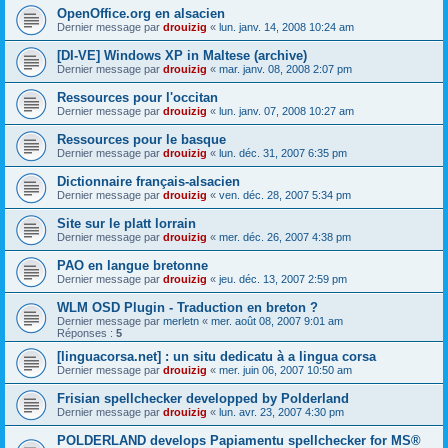
OpenOffice.org en alsacien
Dernier message par
drouizig
«
lun. janv. 14, 2008 10:24 am
[DI-VE] Windows XP in Maltese (archive)
Dernier message par
drouizig
«
mar. janv. 08, 2008 2:07 pm
Ressources pour l'occitan
Dernier message par
drouizig
«
lun. janv. 07, 2008 10:27 am
Ressources pour le basque
Dernier message par
drouizig
«
lun. déc. 31, 2007 6:35 pm
Dictionnaire français-alsacien
Dernier message par
drouizig
«
ven. déc. 28, 2007 5:34 pm
Site sur le platt lorrain
Dernier message par
drouizig
«
mer. déc. 26, 2007 4:38 pm
PAO en langue bretonne
Dernier message par
drouizig
«
jeu. déc. 13, 2007 2:59 pm
WLM OSD Plugin - Traduction en breton ?
Dernier message par
merletn
«
mer. août 08, 2007 9:01 am
Réponses :
5
[linguacorsa.net] : un situ dedicatu à a lingua corsa
Dernier message par
drouizig
«
mer. juin 06, 2007 10:50 am
Frisian spellchecker developped by Polderland
Dernier message par
drouizig
«
lun. avr. 23, 2007 4:30 pm
POLDERLAND develops Papiamentu spellchecker for MS®