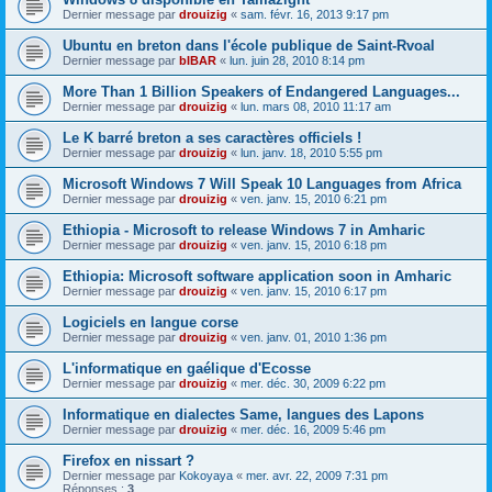
Dernier message par
drouizig
«
sam. févr. 16, 2013 9:17 pm
Ubuntu en breton dans l'école publique de Saint-Rvoal
Dernier message par
bIBAR
«
lun. juin 28, 2010 8:14 pm
More Than 1 Billion Speakers of Endangered Languages...
Dernier message par
drouizig
«
lun. mars 08, 2010 11:17 am
Le K barré breton a ses caractères officiels !
Dernier message par
drouizig
«
lun. janv. 18, 2010 5:55 pm
Microsoft Windows 7 Will Speak 10 Languages from Africa
Dernier message par
drouizig
«
ven. janv. 15, 2010 6:21 pm
Ethiopia - Microsoft to release Windows 7 in Amharic
Dernier message par
drouizig
«
ven. janv. 15, 2010 6:18 pm
Ethiopia: Microsoft software application soon in Amharic
Dernier message par
drouizig
«
ven. janv. 15, 2010 6:17 pm
Logiciels en langue corse
Dernier message par
drouizig
«
ven. janv. 01, 2010 1:36 pm
L'informatique en gaélique d'Ecosse
Dernier message par
drouizig
«
mer. déc. 30, 2009 6:22 pm
Informatique en dialectes Same, langues des Lapons
Dernier message par
drouizig
«
mer. déc. 16, 2009 5:46 pm
Firefox en nissart ?
Dernier message par
Kokoyaya
«
mer. avr. 22, 2009 7:31 pm
Réponses :
3