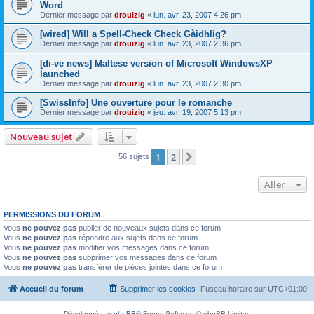
Word
Dernier message par
drouizig
«
lun. avr. 23, 2007 4:26 pm
[wired] Will a Spell-Check Check Gàidhlig?
Dernier message par
drouizig
«
lun. avr. 23, 2007 2:36 pm
[di-ve news] Maltese version of Microsoft WindowsXP
launched
Dernier message par
drouizig
«
lun. avr. 23, 2007 2:30 pm
[SwissInfo] Une ouverture pour le romanche
Dernier message par
drouizig
«
jeu. avr. 19, 2007 5:13 pm
Nouveau sujet
1
2
Suivant
56 sujets
Aller
PERMISSIONS DU FORUM
Vous
ne pouvez pas
publier de nouveaux sujets dans ce forum
Vous
ne pouvez pas
répondre aux sujets dans ce forum
Vous
ne pouvez pas
modifier vos messages dans ce forum
Vous
ne pouvez pas
supprimer vos messages dans ce forum
Vous
ne pouvez pas
transférer de pièces jointes dans ce forum
Accueil du forum
Supprimer les cookies
Fuseau horaire sur
UTC+01:00
Développé par
phpBB
® Forum Software © phpBB Limited