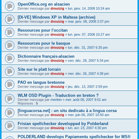
OpenOffice.org en alsacien
Dernier message par
drouizig
«
lun. janv. 14, 2008 10:24 am
[DI-VE] Windows XP in Maltese (archive)
Dernier message par
drouizig
«
mar. janv. 08, 2008 2:07 pm
Ressources pour l'occitan
Dernier message par
drouizig
«
lun. janv. 07, 2008 10:27 am
Ressources pour le basque
Dernier message par
drouizig
«
lun. déc. 31, 2007 6:35 pm
Dictionnaire français-alsacien
Dernier message par
drouizig
«
ven. déc. 28, 2007 5:34 pm
Site sur le platt lorrain
Dernier message par
drouizig
«
mer. déc. 26, 2007 4:38 pm
PAO en langue bretonne
Dernier message par
drouizig
«
jeu. déc. 13, 2007 2:59 pm
WLM OSD Plugin - Traduction en breton ?
Dernier message par
merletn
«
mer. août 08, 2007 9:01 am
Réponses :
5
[linguacorsa.net] : un situ dedicatu à a lingua corsa
Dernier message par
drouizig
«
mer. juin 06, 2007 10:50 am
Frisian spellchecker developped by Polderland
Dernier message par
drouizig
«
lun. avr. 23, 2007 4:30 pm
POLDERLAND develops Papiamentu spellchecker for MS®