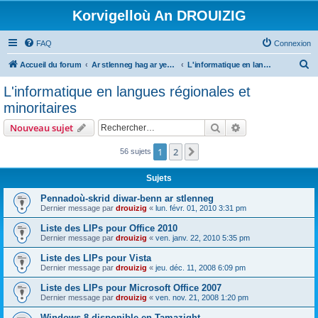
Korvigelloù An DROUIZIG
FAQ
Connexion
R
Accueil du forum
Ar stlenneg hag ar yezhoù bihan er bed a-bezh
L'informatique en langues régionales et minoritaires
e
L'informatique en langues régionales et
c
minoritaires
h
Rechercher
Recherche avanc
Nouveau sujet
e
r
1
2
Suivant
56 sujets
c
Sujets
h
Pennadoù-skrid diwar-benn ar stlenneg
e
Dernier message par
drouizig
«
lun. févr. 01, 2010 3:31 pm
r
Liste des LIPs pour Office 2010
Dernier message par
drouizig
«
ven. janv. 22, 2010 5:35 pm
Liste des LIPs pour Vista
Dernier message par
drouizig
«
jeu. déc. 11, 2008 6:09 pm
Liste des LIPs pour Microsoft Office 2007
Dernier message par
drouizig
«
ven. nov. 21, 2008 1:20 pm
Windows 8 disponible en Tamazight