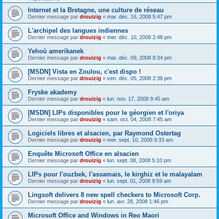
Internet et la Bretagne, une culture de réseau
Dernier message par
drouizig
«
mar. déc. 16, 2008 5:47 pm
L'archipel des langues indiennes
Dernier message par
drouizig
«
mer. déc. 10, 2008 2:48 pm
Yehoù amerikanek
Dernier message par
drouizig
«
mar. déc. 09, 2008 8:34 pm
[MSDN] Vista en Zoulou, c'est dispo !
Dernier message par
drouizig
«
ven. déc. 05, 2008 2:36 pm
Fryske akademy
Dernier message par
drouizig
«
lun. nov. 17, 2008 9:45 am
[MSDN] LIPs disponibles pour le géorgien et l'oriya
Dernier message par
drouizig
«
sam. oct. 04, 2008 7:45 am
Logiciels libres et alsacien, par Raymond Ostertag
Dernier message par
drouizig
«
mer. sept. 10, 2008 9:33 am
Enquête Microsoft Office en alsacien
Dernier message par
drouizig
«
lun. sept. 08, 2008 5:10 pm
LIPs pour l'ouzbek, l'assamais, le kirghiz et le malayalam
Dernier message par
drouizig
«
lun. sept. 01, 2008 9:59 am
Lingsoft delivers 8 new spell checkers to Microsoft Corp.
Dernier message par
drouizig
«
lun. avr. 28, 2008 1:46 pm
Microsoft Office and Windows in Reo Maori