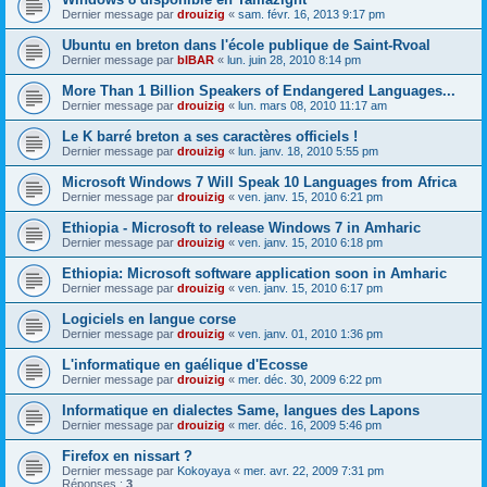
Dernier message par
drouizig
«
sam. févr. 16, 2013 9:17 pm
Ubuntu en breton dans l'école publique de Saint-Rvoal
Dernier message par
bIBAR
«
lun. juin 28, 2010 8:14 pm
More Than 1 Billion Speakers of Endangered Languages...
Dernier message par
drouizig
«
lun. mars 08, 2010 11:17 am
Le K barré breton a ses caractères officiels !
Dernier message par
drouizig
«
lun. janv. 18, 2010 5:55 pm
Microsoft Windows 7 Will Speak 10 Languages from Africa
Dernier message par
drouizig
«
ven. janv. 15, 2010 6:21 pm
Ethiopia - Microsoft to release Windows 7 in Amharic
Dernier message par
drouizig
«
ven. janv. 15, 2010 6:18 pm
Ethiopia: Microsoft software application soon in Amharic
Dernier message par
drouizig
«
ven. janv. 15, 2010 6:17 pm
Logiciels en langue corse
Dernier message par
drouizig
«
ven. janv. 01, 2010 1:36 pm
L'informatique en gaélique d'Ecosse
Dernier message par
drouizig
«
mer. déc. 30, 2009 6:22 pm
Informatique en dialectes Same, langues des Lapons
Dernier message par
drouizig
«
mer. déc. 16, 2009 5:46 pm
Firefox en nissart ?
Dernier message par
Kokoyaya
«
mer. avr. 22, 2009 7:31 pm
Réponses :
3