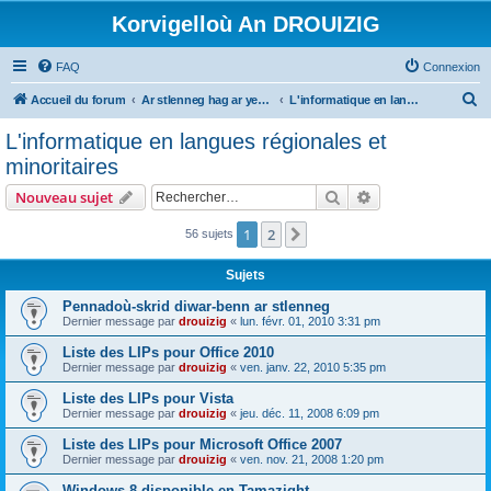
Korvigelloù An DROUIZIG
FAQ
Connexion
R
Accueil du forum
Ar stlenneg hag ar yezhoù bihan er bed a-bezh
L'informatique en langues régionales et minoritaires
e
L'informatique en langues régionales et
c
minoritaires
h
Rechercher
Recherche avanc
Nouveau sujet
e
r
1
2
Suivant
56 sujets
c
Sujets
h
Pennadoù-skrid diwar-benn ar stlenneg
e
Dernier message par
drouizig
«
lun. févr. 01, 2010 3:31 pm
r
Liste des LIPs pour Office 2010
Dernier message par
drouizig
«
ven. janv. 22, 2010 5:35 pm
Liste des LIPs pour Vista
Dernier message par
drouizig
«
jeu. déc. 11, 2008 6:09 pm
Liste des LIPs pour Microsoft Office 2007
Dernier message par
drouizig
«
ven. nov. 21, 2008 1:20 pm
Windows 8 disponible en Tamazight