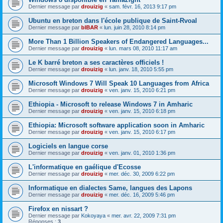
Dernier message par
drouizig
«
sam. févr. 16, 2013 9:17 pm
Ubuntu en breton dans l'école publique de Saint-Rvoal
Dernier message par
bIBAR
«
lun. juin 28, 2010 8:14 pm
More Than 1 Billion Speakers of Endangered Languages...
Dernier message par
drouizig
«
lun. mars 08, 2010 11:17 am
Le K barré breton a ses caractères officiels !
Dernier message par
drouizig
«
lun. janv. 18, 2010 5:55 pm
Microsoft Windows 7 Will Speak 10 Languages from Africa
Dernier message par
drouizig
«
ven. janv. 15, 2010 6:21 pm
Ethiopia - Microsoft to release Windows 7 in Amharic
Dernier message par
drouizig
«
ven. janv. 15, 2010 6:18 pm
Ethiopia: Microsoft software application soon in Amharic
Dernier message par
drouizig
«
ven. janv. 15, 2010 6:17 pm
Logiciels en langue corse
Dernier message par
drouizig
«
ven. janv. 01, 2010 1:36 pm
L'informatique en gaélique d'Ecosse
Dernier message par
drouizig
«
mer. déc. 30, 2009 6:22 pm
Informatique en dialectes Same, langues des Lapons
Dernier message par
drouizig
«
mer. déc. 16, 2009 5:46 pm
Firefox en nissart ?
Dernier message par
Kokoyaya
«
mer. avr. 22, 2009 7:31 pm
Réponses :
3