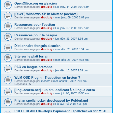
OpenOffice.org en alsacien
Dernier message par
drouizig
«
lun. janv. 14, 2008 10:24 am
[DI-VE] Windows XP in Maltese (archive)
Dernier message par
drouizig
«
mar. janv. 08, 2008 2:07 pm
Ressources pour l'occitan
Dernier message par
drouizig
«
lun. janv. 07, 2008 10:27 am
Ressources pour le basque
Dernier message par
drouizig
«
lun. déc. 31, 2007 6:35 pm
Dictionnaire français-alsacien
Dernier message par
drouizig
«
ven. déc. 28, 2007 5:34 pm
Site sur le platt lorrain
Dernier message par
drouizig
«
mer. déc. 26, 2007 4:38 pm
PAO en langue bretonne
Dernier message par
drouizig
«
jeu. déc. 13, 2007 2:59 pm
WLM OSD Plugin - Traduction en breton ?
Dernier message par
merletn
«
mer. août 08, 2007 9:01 am
Réponses :
5
[linguacorsa.net] : un situ dedicatu à a lingua corsa
Dernier message par
drouizig
«
mer. juin 06, 2007 10:50 am
Frisian spellchecker developped by Polderland
Dernier message par
drouizig
«
lun. avr. 23, 2007 4:30 pm
POLDERLAND develops Papiamentu spellchecker for MS®