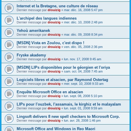
Internet et la Bretagne, une culture de réseau
Dernier message par
drouizig
«
mar. déc. 16, 2008 5:47 pm
L'archipel des langues indiennes
Dernier message par
drouizig
«
mer. déc. 10, 2008 2:48 pm
Yehoù amerikanek
Dernier message par
drouizig
«
mar. déc. 09, 2008 8:34 pm
[MSDN] Vista en Zoulou, c'est dispo !
Dernier message par
drouizig
«
ven. déc. 05, 2008 2:36 pm
Fryske akademy
Dernier message par
drouizig
«
lun. nov. 17, 2008 9:45 am
[MSDN] LIPs disponibles pour le géorgien et l'oriya
Dernier message par
drouizig
«
sam. oct. 04, 2008 7:45 am
Logiciels libres et alsacien, par Raymond Ostertag
Dernier message par
drouizig
«
mer. sept. 10, 2008 9:33 am
Enquête Microsoft Office en alsacien
Dernier message par
drouizig
«
lun. sept. 08, 2008 5:10 pm
LIPs pour l'ouzbek, l'assamais, le kirghiz et le malayalam
Dernier message par
drouizig
«
lun. sept. 01, 2008 9:59 am
Lingsoft delivers 8 new spell checkers to Microsoft Corp.
Dernier message par
drouizig
«
lun. avr. 28, 2008 1:46 pm
Microsoft Office and Windows in Reo Maori