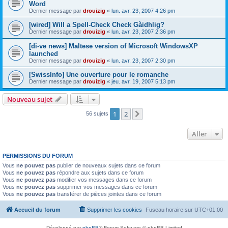
Word
Dernier message par
drouizig
«
lun. avr. 23, 2007 4:26 pm
[wired] Will a Spell-Check Check Gàidhlig?
Dernier message par
drouizig
«
lun. avr. 23, 2007 2:36 pm
[di-ve news] Maltese version of Microsoft WindowsXP
launched
Dernier message par
drouizig
«
lun. avr. 23, 2007 2:30 pm
[SwissInfo] Une ouverture pour le romanche
Dernier message par
drouizig
«
jeu. avr. 19, 2007 5:13 pm
Nouveau sujet
1
2
Suivant
56 sujets
Aller
PERMISSIONS DU FORUM
Vous
ne pouvez pas
publier de nouveaux sujets dans ce forum
Vous
ne pouvez pas
répondre aux sujets dans ce forum
Vous
ne pouvez pas
modifier vos messages dans ce forum
Vous
ne pouvez pas
supprimer vos messages dans ce forum
Vous
ne pouvez pas
transférer de pièces jointes dans ce forum
Accueil du forum
Supprimer les cookies
Fuseau horaire sur
UTC+01:00
Développé par
phpBB
® Forum Software © phpBB Limited