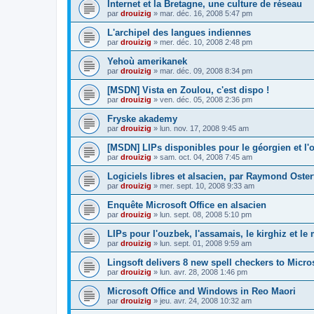
Internet et la Bretagne, une culture de réseau
par
drouizig
»
mar. déc. 16, 2008 5:47 pm
L'archipel des langues indiennes
par
drouizig
»
mer. déc. 10, 2008 2:48 pm
Yehoù amerikanek
par
drouizig
»
mar. déc. 09, 2008 8:34 pm
[MSDN] Vista en Zoulou, c'est dispo !
par
drouizig
»
ven. déc. 05, 2008 2:36 pm
Fryske akademy
par
drouizig
»
lun. nov. 17, 2008 9:45 am
[MSDN] LIPs disponibles pour le géorgien et l'o
par
drouizig
»
sam. oct. 04, 2008 7:45 am
Logiciels libres et alsacien, par Raymond Oster
par
drouizig
»
mer. sept. 10, 2008 9:33 am
Enquête Microsoft Office en alsacien
par
drouizig
»
lun. sept. 08, 2008 5:10 pm
LIPs pour l'ouzbek, l'assamais, le kirghiz et l
par
drouizig
»
lun. sept. 01, 2008 9:59 am
Lingsoft delivers 8 new spell checkers to Micro
par
drouizig
»
lun. avr. 28, 2008 1:46 pm
Microsoft Office and Windows in Reo Maori
par
drouizig
»
jeu. avr. 24, 2008 10:32 am