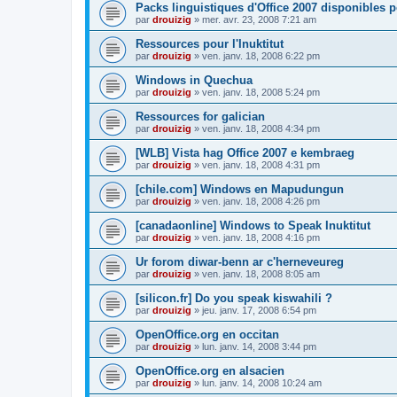
Packs linguistiques d'Office 2007 disponibles 
par
drouizig
»
mer. avr. 23, 2008 7:21 am
Ressources pour l'Inuktitut
par
drouizig
»
ven. janv. 18, 2008 6:22 pm
Windows in Quechua
par
drouizig
»
ven. janv. 18, 2008 5:24 pm
Ressources for galician
par
drouizig
»
ven. janv. 18, 2008 4:34 pm
[WLB] Vista hag Office 2007 e kembraeg
par
drouizig
»
ven. janv. 18, 2008 4:31 pm
[chile.com] Windows en Mapudungun
par
drouizig
»
ven. janv. 18, 2008 4:26 pm
[canadaonline] Windows to Speak Inuktitut
par
drouizig
»
ven. janv. 18, 2008 4:16 pm
Ur forom diwar-benn ar c'herneveureg
par
drouizig
»
ven. janv. 18, 2008 8:05 am
[silicon.fr] Do you speak kiswahili ?
par
drouizig
»
jeu. janv. 17, 2008 6:54 pm
OpenOffice.org en occitan
par
drouizig
»
lun. janv. 14, 2008 3:44 pm
OpenOffice.org en alsacien
par
drouizig
»
lun. janv. 14, 2008 10:24 am