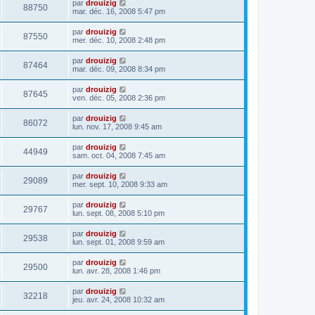
par
drouizig
88750
mar. déc. 16, 2008 5:47 pm
par
drouizig
87550
mer. déc. 10, 2008 2:48 pm
par
drouizig
87464
mar. déc. 09, 2008 8:34 pm
par
drouizig
87645
ven. déc. 05, 2008 2:36 pm
par
drouizig
86072
lun. nov. 17, 2008 9:45 am
par
drouizig
44949
sam. oct. 04, 2008 7:45 am
par
drouizig
29089
mer. sept. 10, 2008 9:33 am
par
drouizig
29767
lun. sept. 08, 2008 5:10 pm
par
drouizig
29538
lun. sept. 01, 2008 9:59 am
par
drouizig
29500
lun. avr. 28, 2008 1:46 pm
par
drouizig
32218
jeu. avr. 24, 2008 10:32 am