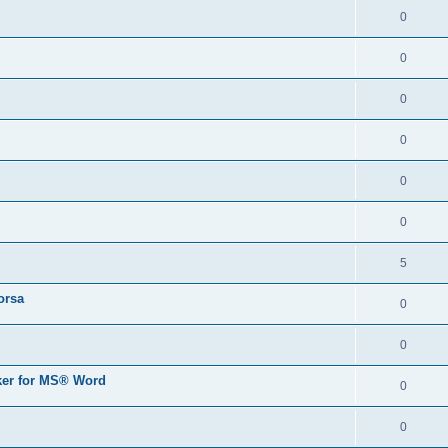
0
0
0
0
0
0
5
orsa
0
0
er for MS® Word
0
0