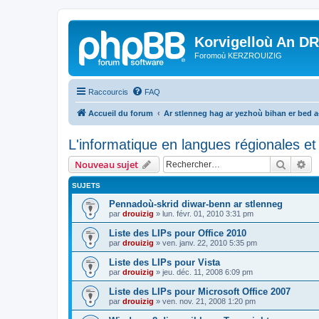
Korvigelloù An D
Foromoù KERZROUIZIG
Raccourcis
FAQ
Accueil du forum
Ar stlenneg hag ar yezhoù bihan er bed 
L'informatique en langues régionales et 
Recher
Re
Nouveau sujet
SUJETS
Pennadoù-skrid diwar-benn ar stlenneg
par
drouizig
»
lun. févr. 01, 2010 3:31 pm
Liste des LIPs pour Office 2010
par
drouizig
»
ven. janv. 22, 2010 5:35 pm
Liste des LIPs pour Vista
par
drouizig
»
jeu. déc. 11, 2008 6:09 pm
Liste des LIPs pour Microsoft Office 2007
par
drouizig
»
ven. nov. 21, 2008 1:20 pm