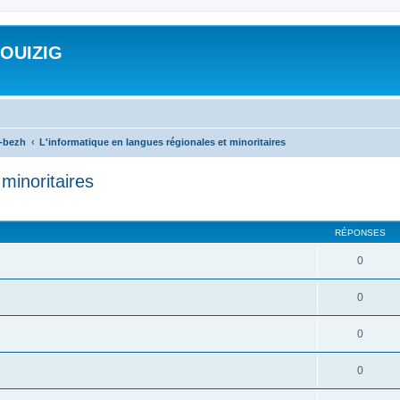
ROUIZIG
a-bezh
L'informatique en langues régionales et minoritaires
minoritaires
cher
cherche avancée
RÉPONSES
0
0
0
0