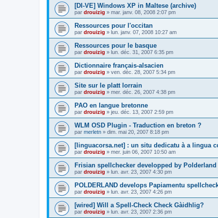
[DI-VE] Windows XP in Maltese (archive)
par
drouizig
»
mar. janv. 08, 2008 2:07 pm
Ressources pour l'occitan
par
drouizig
»
lun. janv. 07, 2008 10:27 am
Ressources pour le basque
par
drouizig
»
lun. déc. 31, 2007 6:35 pm
Dictionnaire français-alsacien
par
drouizig
»
ven. déc. 28, 2007 5:34 pm
Site sur le platt lorrain
par
drouizig
»
mer. déc. 26, 2007 4:38 pm
PAO en langue bretonne
par
drouizig
»
jeu. déc. 13, 2007 2:59 pm
WLM OSD Plugin - Traduction en breton ?
par
merletn
»
dim. mai 20, 2007 8:18 pm
[linguacorsa.net] : un situ dedicatu à a lingua c
par
drouizig
»
mer. juin 06, 2007 10:50 am
Frisian spellchecker developped by Polderland
par
drouizig
»
lun. avr. 23, 2007 4:30 pm
POLDERLAND develops Papiamentu spellcheck
par
drouizig
»
lun. avr. 23, 2007 4:26 pm
[wired] Will a Spell-Check Check Gàidhlig?
par
drouizig
»
lun. avr. 23, 2007 2:36 pm