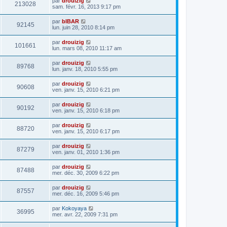
par
drouizig
213028
sam. févr. 16, 2013 9:17 pm
par
bIBAR
92145
lun. juin 28, 2010 8:14 pm
par
drouizig
101661
lun. mars 08, 2010 11:17 am
par
drouizig
89768
lun. janv. 18, 2010 5:55 pm
par
drouizig
90608
ven. janv. 15, 2010 6:21 pm
par
drouizig
90192
ven. janv. 15, 2010 6:18 pm
par
drouizig
88720
ven. janv. 15, 2010 6:17 pm
par
drouizig
87279
ven. janv. 01, 2010 1:36 pm
par
drouizig
87488
mer. déc. 30, 2009 6:22 pm
par
drouizig
87557
mer. déc. 16, 2009 5:46 pm
par
Kokoyaya
36995
mer. avr. 22, 2009 7:31 pm