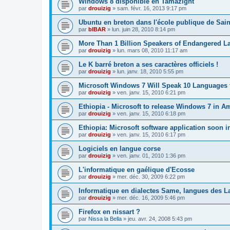
Windows 8 disponible en Tamazight
par
drouizig
»
sam. févr. 16, 2013 9:17 pm
Ubuntu en breton dans l'école publique de Sain
par
bIBAR
»
lun. juin 28, 2010 8:14 pm
More Than 1 Billion Speakers of Endangered L
par
drouizig
»
lun. mars 08, 2010 11:17 am
Le K barré breton a ses caractères officiels !
par
drouizig
»
lun. janv. 18, 2010 5:55 pm
Microsoft Windows 7 Will Speak 10 Languages 
par
drouizig
»
ven. janv. 15, 2010 6:21 pm
Ethiopia - Microsoft to release Windows 7 in A
par
drouizig
»
ven. janv. 15, 2010 6:18 pm
Ethiopia: Microsoft software application soon 
par
drouizig
»
ven. janv. 15, 2010 6:17 pm
Logiciels en langue corse
par
drouizig
»
ven. janv. 01, 2010 1:36 pm
L'informatique en gaélique d'Ecosse
par
drouizig
»
mer. déc. 30, 2009 6:22 pm
Informatique en dialectes Same, langues des 
par
drouizig
»
mer. déc. 16, 2009 5:46 pm
Firefox en nissart ?
par
Nissa la Bella
»
jeu. avr. 24, 2008 5:43 pm