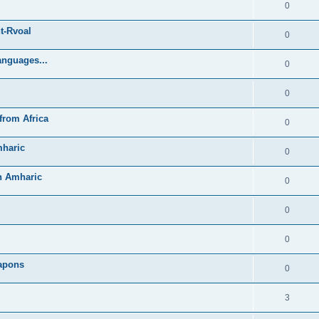
0
t-Rvoal
0
anguages...
0
0
from Africa
0
mharic
0
in Amharic
0
0
0
Lapons
0
3