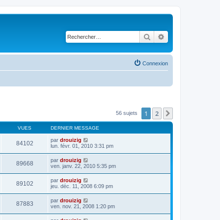
Rechercher
Recherche avancé
Connexion
1
2
Suivant
56 sujets
VUES
DERNIER MESSAGE
par
drouizig
84102
lun. févr. 01, 2010 3:31 pm
par
drouizig
89668
ven. janv. 22, 2010 5:35 pm
par
drouizig
89102
jeu. déc. 11, 2008 6:09 pm
par
drouizig
87883
ven. nov. 21, 2008 1:20 pm