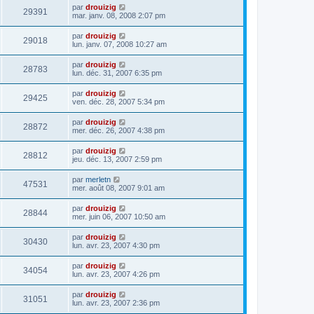
par
drouizig
29391
mar. janv. 08, 2008 2:07 pm
par
drouizig
29018
lun. janv. 07, 2008 10:27 am
par
drouizig
28783
lun. déc. 31, 2007 6:35 pm
par
drouizig
29425
ven. déc. 28, 2007 5:34 pm
par
drouizig
28872
mer. déc. 26, 2007 4:38 pm
par
drouizig
28812
jeu. déc. 13, 2007 2:59 pm
par
merletn
47531
mer. août 08, 2007 9:01 am
par
drouizig
28844
mer. juin 06, 2007 10:50 am
par
drouizig
30430
lun. avr. 23, 2007 4:30 pm
par
drouizig
34054
lun. avr. 23, 2007 4:26 pm
par
drouizig
31051
lun. avr. 23, 2007 2:36 pm