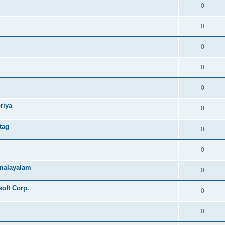
0
0
0
0
0
riya
0
tag
0
0
e malayalam
0
soft Corp.
0
0