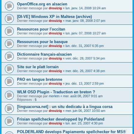
OpenOffice.org en alsacien
Dernier message par
drouizig
«
lun. janv. 14, 2008 10:24 am
[DI-VE] Windows XP in Maltese (archive)
Dernier message par
drouizig
«
mar. janv. 08, 2008 2:07 pm
Ressources pour l'occitan
Dernier message par
drouizig
«
lun. janv. 07, 2008 10:27 am
Ressources pour le basque
Dernier message par
drouizig
«
lun. déc. 31, 2007 6:35 pm
Dictionnaire français-alsacien
Dernier message par
drouizig
«
ven. déc. 28, 2007 5:34 pm
Site sur le platt lorrain
Dernier message par
drouizig
«
mer. déc. 26, 2007 4:38 pm
PAO en langue bretonne
Dernier message par
drouizig
«
jeu. déc. 13, 2007 2:59 pm
WLM OSD Plugin - Traduction en breton ?
Dernier message par
merletn
«
mer. août 08, 2007 9:01 am
Réponses :
5
[linguacorsa.net] : un situ dedicatu à a lingua corsa
Dernier message par
drouizig
«
mer. juin 06, 2007 10:50 am
Frisian spellchecker developped by Polderland
Dernier message par
drouizig
«
lun. avr. 23, 2007 4:30 pm
POLDERLAND develops Papiamentu spellchecker for MS®