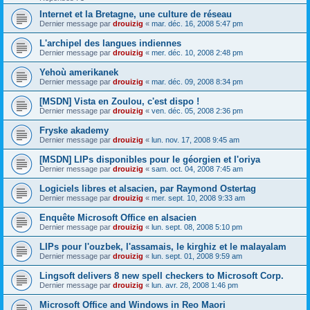
Internet et la Bretagne, une culture de réseau
Dernier message par
drouizig
«
mar. déc. 16, 2008 5:47 pm
L'archipel des langues indiennes
Dernier message par
drouizig
«
mer. déc. 10, 2008 2:48 pm
Yehoù amerikanek
Dernier message par
drouizig
«
mar. déc. 09, 2008 8:34 pm
[MSDN] Vista en Zoulou, c'est dispo !
Dernier message par
drouizig
«
ven. déc. 05, 2008 2:36 pm
Fryske akademy
Dernier message par
drouizig
«
lun. nov. 17, 2008 9:45 am
[MSDN] LIPs disponibles pour le géorgien et l'oriya
Dernier message par
drouizig
«
sam. oct. 04, 2008 7:45 am
Logiciels libres et alsacien, par Raymond Ostertag
Dernier message par
drouizig
«
mer. sept. 10, 2008 9:33 am
Enquête Microsoft Office en alsacien
Dernier message par
drouizig
«
lun. sept. 08, 2008 5:10 pm
LIPs pour l'ouzbek, l'assamais, le kirghiz et le malayalam
Dernier message par
drouizig
«
lun. sept. 01, 2008 9:59 am
Lingsoft delivers 8 new spell checkers to Microsoft Corp.
Dernier message par
drouizig
«
lun. avr. 28, 2008 1:46 pm
Microsoft Office and Windows in Reo Maori