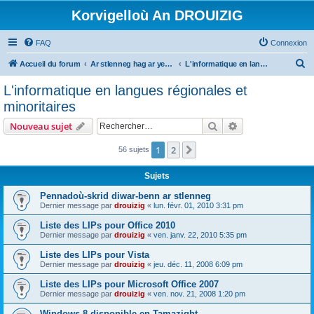
Korvigelloù An DROUIZIG
FAQ
Connexion
R
Accueil du forum
Ar stlenneg hag ar yezhoù bihan er bed a-bezh
L'informatique en langues régionales et minoritaires
e
L'informatique en langues régionales et
c
minoritaires
h
Rechercher
Recherche avanc
Nouveau sujet
e
r
1
2
Suivant
56 sujets
c
Sujets
h
Pennadoù-skrid diwar-benn ar stlenneg
e
Dernier message par
drouizig
«
lun. févr. 01, 2010 3:31 pm
r
Liste des LIPs pour Office 2010
Dernier message par
drouizig
«
ven. janv. 22, 2010 5:35 pm
Liste des LIPs pour Vista
Dernier message par
drouizig
«
jeu. déc. 11, 2008 6:09 pm
Liste des LIPs pour Microsoft Office 2007
Dernier message par
drouizig
«
ven. nov. 21, 2008 1:20 pm
Windows 8 disponible en Tamazight