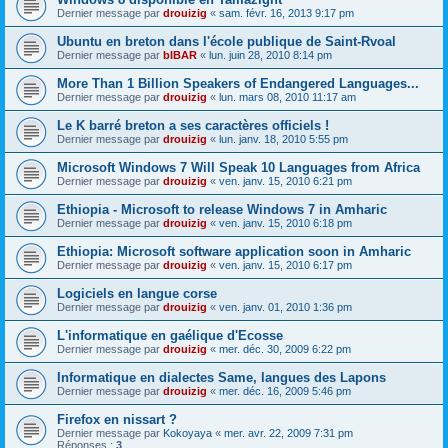
Dernier message par
drouizig
«
sam. févr. 16, 2013 9:17 pm
Ubuntu en breton dans l'école publique de Saint-Rvoal
Dernier message par
bIBAR
«
lun. juin 28, 2010 8:14 pm
More Than 1 Billion Speakers of Endangered Languages...
Dernier message par
drouizig
«
lun. mars 08, 2010 11:17 am
Le K barré breton a ses caractères officiels !
Dernier message par
drouizig
«
lun. janv. 18, 2010 5:55 pm
Microsoft Windows 7 Will Speak 10 Languages from Africa
Dernier message par
drouizig
«
ven. janv. 15, 2010 6:21 pm
Ethiopia - Microsoft to release Windows 7 in Amharic
Dernier message par
drouizig
«
ven. janv. 15, 2010 6:18 pm
Ethiopia: Microsoft software application soon in Amharic
Dernier message par
drouizig
«
ven. janv. 15, 2010 6:17 pm
Logiciels en langue corse
Dernier message par
drouizig
«
ven. janv. 01, 2010 1:36 pm
L'informatique en gaélique d'Ecosse
Dernier message par
drouizig
«
mer. déc. 30, 2009 6:22 pm
Informatique en dialectes Same, langues des Lapons
Dernier message par
drouizig
«
mer. déc. 16, 2009 5:46 pm
Firefox en nissart ?
Dernier message par
Kokoyaya
«
mer. avr. 22, 2009 7:31 pm
Réponses :
3