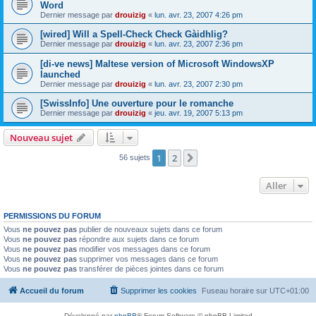
Word
Dernier message par
drouizig
«
lun. avr. 23, 2007 4:26 pm
[wired] Will a Spell-Check Check Gàidhlig?
Dernier message par
drouizig
«
lun. avr. 23, 2007 2:36 pm
[di-ve news] Maltese version of Microsoft WindowsXP
launched
Dernier message par
drouizig
«
lun. avr. 23, 2007 2:30 pm
[SwissInfo] Une ouverture pour le romanche
Dernier message par
drouizig
«
jeu. avr. 19, 2007 5:13 pm
Nouveau sujet
1
2
Suivant
56 sujets
Aller
PERMISSIONS DU FORUM
Vous
ne pouvez pas
publier de nouveaux sujets dans ce forum
Vous
ne pouvez pas
répondre aux sujets dans ce forum
Vous
ne pouvez pas
modifier vos messages dans ce forum
Vous
ne pouvez pas
supprimer vos messages dans ce forum
Vous
ne pouvez pas
transférer de pièces jointes dans ce forum
Accueil du forum
Supprimer les cookies
Fuseau horaire sur
UTC+01:00
Développé par
phpBB
® Forum Software © phpBB Limited