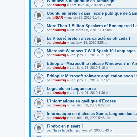
Windows 8 disponible en Tamazight
par
drouizig
»
sam. févr. 16, 2013 9:17 pm
Ubuntu en breton dans l'école publique de Sain
par
bIBAR
»
lun. juin 28, 2010 8:14 pm
More Than 1 Billion Speakers of Endangered L
par
drouizig
»
lun. mars 08, 2010 11:17 am
Le K barré breton a ses caractères officiels !
par
drouizig
»
lun. janv. 18, 2010 5:55 pm
Microsoft Windows 7 Will Speak 10 Languages 
par
drouizig
»
ven. janv. 15, 2010 6:21 pm
Ethiopia - Microsoft to release Windows 7 in A
par
drouizig
»
ven. janv. 15, 2010 6:18 pm
Ethiopia: Microsoft software application soon 
par
drouizig
»
ven. janv. 15, 2010 6:17 pm
Logiciels en langue corse
par
drouizig
»
ven. janv. 01, 2010 1:36 pm
L'informatique en gaélique d'Ecosse
par
drouizig
»
mer. déc. 30, 2009 6:22 pm
Informatique en dialectes Same, langues des 
par
drouizig
»
mer. déc. 16, 2009 5:46 pm
Firefox en nissart ?
par
Nissa la Bella
»
jeu. avr. 24, 2008 5:43 pm