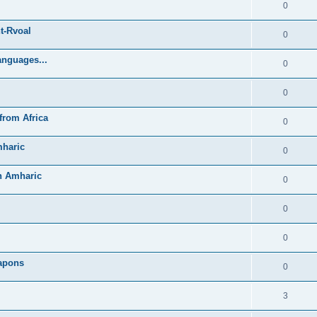
0
t-Rvoal
0
anguages...
0
0
from Africa
0
mharic
0
in Amharic
0
0
0
Lapons
0
3