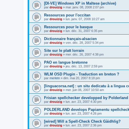
[DI-VE] Windows XP in Maltese (archive)
par
drouizig
»
mar. janv. 08, 2008 2:07 pm
Ressources pour l'occitan
par
drouizig
»
lun. janv. 07, 2008 10:27 am
Ressources pour le basque
par
drouizig
»
lun. déc. 31, 2007 6:35 pm
Dictionnaire français-alsacien
par
drouizig
»
ven. déc. 28, 2007 5:34 pm
Site sur le platt lorrain
par
drouizig
»
mer. déc. 26, 2007 4:38 pm
PAO en langue bretonne
par
drouizig
»
jeu. déc. 13, 2007 2:59 pm
WLM OSD Plugin - Traduction en breton ?
par
merletn
»
dim. mai 20, 2007 8:18 pm
[linguacorsa.net] : un situ dedicatu à a lingua c
par
drouizig
»
mer. juin 06, 2007 10:50 am
Frisian spellchecker developped by Polderland
par
drouizig
»
lun. avr. 23, 2007 4:30 pm
POLDERLAND develops Papiamentu spellcheck
par
drouizig
»
lun. avr. 23, 2007 4:26 pm
[wired] Will a Spell-Check Check Gàidhlig?
par
drouizig
»
lun. avr. 23, 2007 2:36 pm