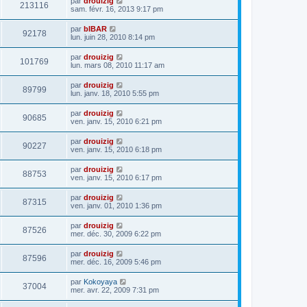
par
drouizig
213116
sam. févr. 16, 2013 9:17 pm
par
bIBAR
92178
lun. juin 28, 2010 8:14 pm
par
drouizig
101769
lun. mars 08, 2010 11:17 am
par
drouizig
89799
lun. janv. 18, 2010 5:55 pm
par
drouizig
90685
ven. janv. 15, 2010 6:21 pm
par
drouizig
90227
ven. janv. 15, 2010 6:18 pm
par
drouizig
88753
ven. janv. 15, 2010 6:17 pm
par
drouizig
87315
ven. janv. 01, 2010 1:36 pm
par
drouizig
87526
mer. déc. 30, 2009 6:22 pm
par
drouizig
87596
mer. déc. 16, 2009 5:46 pm
par
Kokoyaya
37004
mer. avr. 22, 2009 7:31 pm