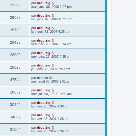
par
drouizig
29399
mar. janv. 08, 2008 2:07 pm
par
drouizig
29028
lun. janv. 07, 2008 10:27 am
par
drouizig
28788
lun. déc. 31, 2007 6:35 pm
par
drouizig
29439
ven. déc. 28, 2007 5:34 pm
par
drouizig
28880
mer. déc. 26, 2007 4:38 pm
par
drouizig
28826
jeu. déc. 13, 2007 2:59 pm
par
merletn
47544
mer. août 08, 2007 9:01 am
par
drouizig
28859
mer. juin 06, 2007 10:50 am
par
drouizig
30442
lun. avr. 23, 2007 4:30 pm
par
drouizig
34062
lun. avr. 23, 2007 4:26 pm
par
drouizig
31064
lun. avr. 23, 2007 2:36 pm