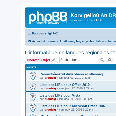
Korvigelloù An D
Foromoù KERZROUIZIG
Raccourcis
FAQ
Accueil du forum
Ar stlenneg hag ar yezhoù bihan er bed 
L'informatique en langues régionales et 
Recher
Re
Nouveau sujet
SUJETS
Pennadoù-skrid diwar-benn ar stlenneg
par
drouizig
»
lun. févr. 01, 2010 3:31 pm
Liste des LIPs pour Office 2010
par
drouizig
»
ven. janv. 22, 2010 5:35 pm
Liste des LIPs pour Vista
par
drouizig
»
jeu. déc. 11, 2008 6:09 pm
Liste des LIPs pour Microsoft Office 2007
par
drouizig
»
ven. nov. 21, 2008 1:20 pm