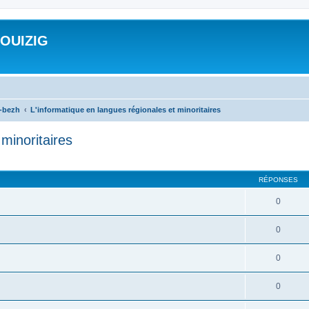
ROUIZIG
a-bezh
L'informatique en langues régionales et minoritaires
minoritaires
cher
cherche avancée
RÉPONSES
0
0
0
0