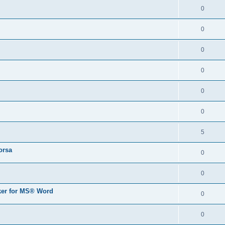
0
0
0
0
0
0
5
orsa
0
0
er for MS® Word
0
0