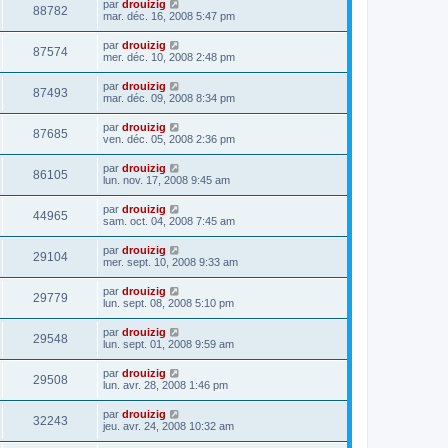
par
drouizig
88782
mar. déc. 16, 2008 5:47 pm
par
drouizig
87574
mer. déc. 10, 2008 2:48 pm
par
drouizig
87493
mar. déc. 09, 2008 8:34 pm
par
drouizig
87685
ven. déc. 05, 2008 2:36 pm
par
drouizig
86105
lun. nov. 17, 2008 9:45 am
par
drouizig
44965
sam. oct. 04, 2008 7:45 am
par
drouizig
29104
mer. sept. 10, 2008 9:33 am
par
drouizig
29779
lun. sept. 08, 2008 5:10 pm
par
drouizig
29548
lun. sept. 01, 2008 9:59 am
par
drouizig
29508
lun. avr. 28, 2008 1:46 pm
par
drouizig
32243
jeu. avr. 24, 2008 10:32 am