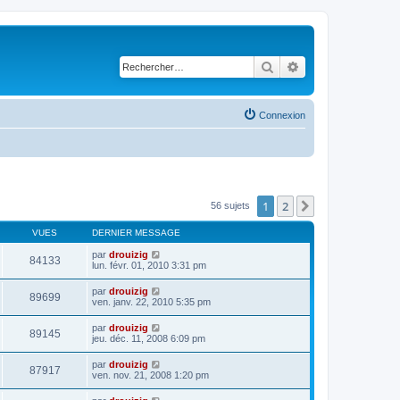
Rechercher
Recherche avancé
Connexion
1
2
Suivant
56 sujets
VUES
DERNIER MESSAGE
par
drouizig
84133
lun. févr. 01, 2010 3:31 pm
par
drouizig
89699
ven. janv. 22, 2010 5:35 pm
par
drouizig
89145
jeu. déc. 11, 2008 6:09 pm
par
drouizig
87917
ven. nov. 21, 2008 1:20 pm