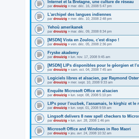
Internet et la Bretagne, une culture de réseau
par
drouizig
»
mar. déc. 16, 2008 5:47 pm
L'archipel des langues indiennes
par
drouizig
»
mer. déc. 10, 2008 2:48 pm
Yehoù amerikanek
par
drouizig
»
mar. déc. 09, 2008 8:34 pm
[MSDN] Vista en Zoulou, c'est dispo !
par
drouizig
»
ven. déc. 05, 2008 2:36 pm
Fryske akademy
par
drouizig
»
lun. nov. 17, 2008 9:45 am
[MSDN] LIPs disponibles pour le géorgien et l'o
par
drouizig
»
sam. oct. 04, 2008 7:45 am
Logiciels libres et alsacien, par Raymond Oster
par
drouizig
»
mer. sept. 10, 2008 9:33 am
Enquête Microsoft Office en alsacien
par
drouizig
»
lun. sept. 08, 2008 5:10 pm
LIPs pour l'ouzbek, l'assamais, le kirghiz et l
par
drouizig
»
lun. sept. 01, 2008 9:59 am
Lingsoft delivers 8 new spell checkers to Micro
par
drouizig
»
lun. avr. 28, 2008 1:46 pm
Microsoft Office and Windows in Reo Maori
par
drouizig
»
jeu. avr. 24, 2008 10:32 am