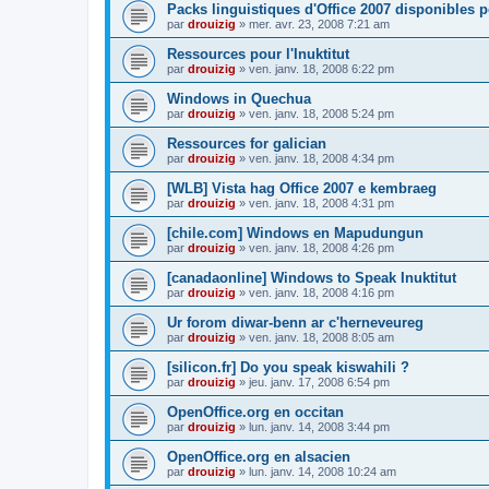
Packs linguistiques d'Office 2007 disponibles 
par
drouizig
»
mer. avr. 23, 2008 7:21 am
Ressources pour l'Inuktitut
par
drouizig
»
ven. janv. 18, 2008 6:22 pm
Windows in Quechua
par
drouizig
»
ven. janv. 18, 2008 5:24 pm
Ressources for galician
par
drouizig
»
ven. janv. 18, 2008 4:34 pm
[WLB] Vista hag Office 2007 e kembraeg
par
drouizig
»
ven. janv. 18, 2008 4:31 pm
[chile.com] Windows en Mapudungun
par
drouizig
»
ven. janv. 18, 2008 4:26 pm
[canadaonline] Windows to Speak Inuktitut
par
drouizig
»
ven. janv. 18, 2008 4:16 pm
Ur forom diwar-benn ar c'herneveureg
par
drouizig
»
ven. janv. 18, 2008 8:05 am
[silicon.fr] Do you speak kiswahili ?
par
drouizig
»
jeu. janv. 17, 2008 6:54 pm
OpenOffice.org en occitan
par
drouizig
»
lun. janv. 14, 2008 3:44 pm
OpenOffice.org en alsacien
par
drouizig
»
lun. janv. 14, 2008 10:24 am