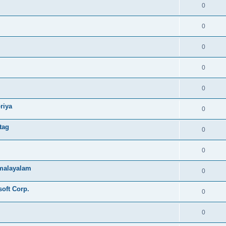
0
0
0
0
0
riya
0
tag
0
0
e malayalam
0
soft Corp.
0
0