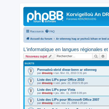
Korvigelloù An D
Foromoù KERZROUIZIG
Raccourcis
FAQ
Accueil du forum
Ar stlenneg hag ar yezhoù bihan er bed 
L'informatique en langues régionales et 
Recher
Re
Nouveau sujet
SUJETS
Pennadoù-skrid diwar-benn ar stlenneg
par
drouizig
»
lun. févr. 01, 2010 3:31 pm
Liste des LIPs pour Office 2010
par
drouizig
»
ven. janv. 22, 2010 5:35 pm
Liste des LIPs pour Vista
par
drouizig
»
jeu. déc. 11, 2008 6:09 pm
Liste des LIPs pour Microsoft Office 2007
par
drouizig
»
ven. nov. 21, 2008 1:20 pm