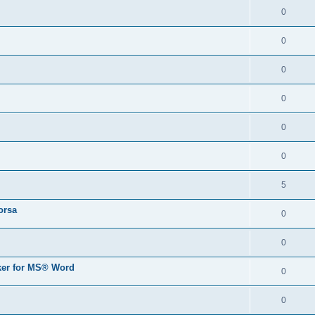
0
0
0
0
0
0
5
orsa
0
0
er for MS® Word
0
0