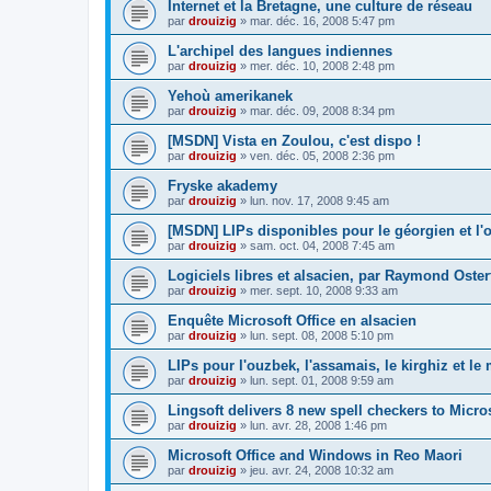
Internet et la Bretagne, une culture de réseau
par
drouizig
»
mar. déc. 16, 2008 5:47 pm
L'archipel des langues indiennes
par
drouizig
»
mer. déc. 10, 2008 2:48 pm
Yehoù amerikanek
par
drouizig
»
mar. déc. 09, 2008 8:34 pm
[MSDN] Vista en Zoulou, c'est dispo !
par
drouizig
»
ven. déc. 05, 2008 2:36 pm
Fryske akademy
par
drouizig
»
lun. nov. 17, 2008 9:45 am
[MSDN] LIPs disponibles pour le géorgien et l'o
par
drouizig
»
sam. oct. 04, 2008 7:45 am
Logiciels libres et alsacien, par Raymond Oster
par
drouizig
»
mer. sept. 10, 2008 9:33 am
Enquête Microsoft Office en alsacien
par
drouizig
»
lun. sept. 08, 2008 5:10 pm
LIPs pour l'ouzbek, l'assamais, le kirghiz et l
par
drouizig
»
lun. sept. 01, 2008 9:59 am
Lingsoft delivers 8 new spell checkers to Micro
par
drouizig
»
lun. avr. 28, 2008 1:46 pm
Microsoft Office and Windows in Reo Maori
par
drouizig
»
jeu. avr. 24, 2008 10:32 am