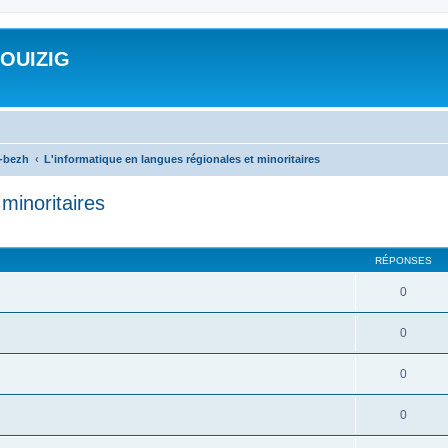
ROUIZIG
a-bezh
L'informatique en langues régionales et minoritaires
minoritaires
cher
cherche avancée
RÉPONSES
0
0
0
0