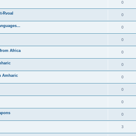
0
t-Rvoal
0
anguages...
0
0
from Africa
0
mharic
0
in Amharic
0
0
0
Lapons
0
3