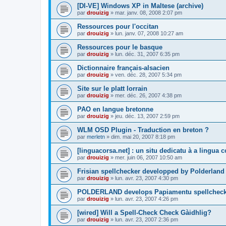
[DI-VE] Windows XP in Maltese (archive)
par
drouizig
»
mar. janv. 08, 2008 2:07 pm
Ressources pour l'occitan
par
drouizig
»
lun. janv. 07, 2008 10:27 am
Ressources pour le basque
par
drouizig
»
lun. déc. 31, 2007 6:35 pm
Dictionnaire français-alsacien
par
drouizig
»
ven. déc. 28, 2007 5:34 pm
Site sur le platt lorrain
par
drouizig
»
mer. déc. 26, 2007 4:38 pm
PAO en langue bretonne
par
drouizig
»
jeu. déc. 13, 2007 2:59 pm
WLM OSD Plugin - Traduction en breton ?
par
merletn
»
dim. mai 20, 2007 8:18 pm
[linguacorsa.net] : un situ dedicatu à a lingua c
par
drouizig
»
mer. juin 06, 2007 10:50 am
Frisian spellchecker developped by Polderland
par
drouizig
»
lun. avr. 23, 2007 4:30 pm
POLDERLAND develops Papiamentu spellcheck
par
drouizig
»
lun. avr. 23, 2007 4:26 pm
[wired] Will a Spell-Check Check Gàidhlig?
par
drouizig
»
lun. avr. 23, 2007 2:36 pm