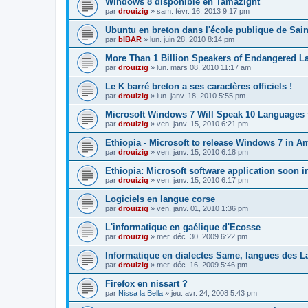
Windows 8 disponible en Tamazight
par
drouizig
»
sam. févr. 16, 2013 9:17 pm
Ubuntu en breton dans l'école publique de Sain
par
bIBAR
»
lun. juin 28, 2010 8:14 pm
More Than 1 Billion Speakers of Endangered L
par
drouizig
»
lun. mars 08, 2010 11:17 am
Le K barré breton a ses caractères officiels !
par
drouizig
»
lun. janv. 18, 2010 5:55 pm
Microsoft Windows 7 Will Speak 10 Languages 
par
drouizig
»
ven. janv. 15, 2010 6:21 pm
Ethiopia - Microsoft to release Windows 7 in A
par
drouizig
»
ven. janv. 15, 2010 6:18 pm
Ethiopia: Microsoft software application soon 
par
drouizig
»
ven. janv. 15, 2010 6:17 pm
Logiciels en langue corse
par
drouizig
»
ven. janv. 01, 2010 1:36 pm
L'informatique en gaélique d'Ecosse
par
drouizig
»
mer. déc. 30, 2009 6:22 pm
Informatique en dialectes Same, langues des 
par
drouizig
»
mer. déc. 16, 2009 5:46 pm
Firefox en nissart ?
par
Nissa la Bella
»
jeu. avr. 24, 2008 5:43 pm