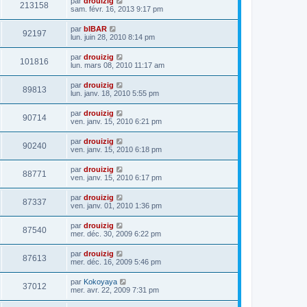
par
drouizig
213158
sam. févr. 16, 2013 9:17 pm
par
bIBAR
92197
lun. juin 28, 2010 8:14 pm
par
drouizig
101816
lun. mars 08, 2010 11:17 am
par
drouizig
89813
lun. janv. 18, 2010 5:55 pm
par
drouizig
90714
ven. janv. 15, 2010 6:21 pm
par
drouizig
90240
ven. janv. 15, 2010 6:18 pm
par
drouizig
88771
ven. janv. 15, 2010 6:17 pm
par
drouizig
87337
ven. janv. 01, 2010 1:36 pm
par
drouizig
87540
mer. déc. 30, 2009 6:22 pm
par
drouizig
87613
mer. déc. 16, 2009 5:46 pm
par
Kokoyaya
37012
mer. avr. 22, 2009 7:31 pm