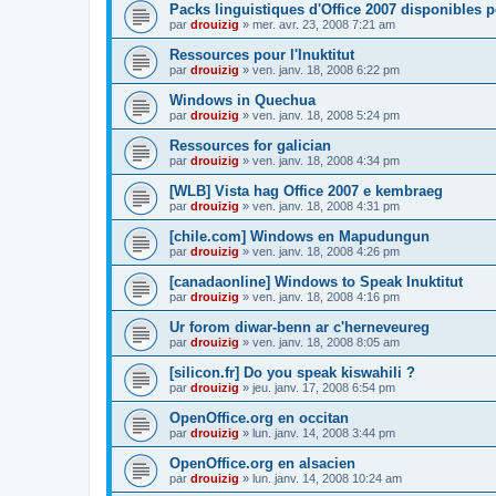
Packs linguistiques d'Office 2007 disponibles 
par
drouizig
»
mer. avr. 23, 2008 7:21 am
Ressources pour l'Inuktitut
par
drouizig
»
ven. janv. 18, 2008 6:22 pm
Windows in Quechua
par
drouizig
»
ven. janv. 18, 2008 5:24 pm
Ressources for galician
par
drouizig
»
ven. janv. 18, 2008 4:34 pm
[WLB] Vista hag Office 2007 e kembraeg
par
drouizig
»
ven. janv. 18, 2008 4:31 pm
[chile.com] Windows en Mapudungun
par
drouizig
»
ven. janv. 18, 2008 4:26 pm
[canadaonline] Windows to Speak Inuktitut
par
drouizig
»
ven. janv. 18, 2008 4:16 pm
Ur forom diwar-benn ar c'herneveureg
par
drouizig
»
ven. janv. 18, 2008 8:05 am
[silicon.fr] Do you speak kiswahili ?
par
drouizig
»
jeu. janv. 17, 2008 6:54 pm
OpenOffice.org en occitan
par
drouizig
»
lun. janv. 14, 2008 3:44 pm
OpenOffice.org en alsacien
par
drouizig
»
lun. janv. 14, 2008 10:24 am