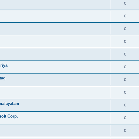
0
0
0
0
0
riya
0
tag
0
0
e malayalam
0
soft Corp.
0
0