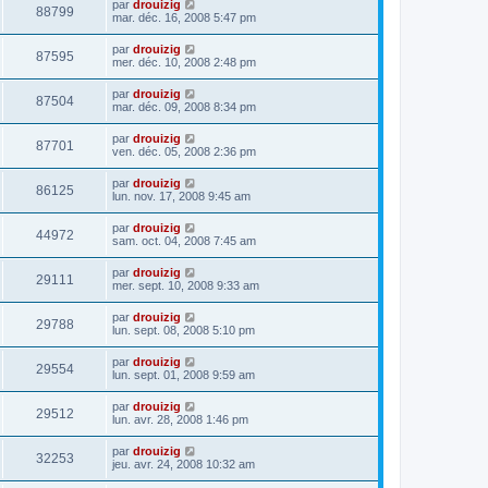
par
drouizig
88799
mar. déc. 16, 2008 5:47 pm
par
drouizig
87595
mer. déc. 10, 2008 2:48 pm
par
drouizig
87504
mar. déc. 09, 2008 8:34 pm
par
drouizig
87701
ven. déc. 05, 2008 2:36 pm
par
drouizig
86125
lun. nov. 17, 2008 9:45 am
par
drouizig
44972
sam. oct. 04, 2008 7:45 am
par
drouizig
29111
mer. sept. 10, 2008 9:33 am
par
drouizig
29788
lun. sept. 08, 2008 5:10 pm
par
drouizig
29554
lun. sept. 01, 2008 9:59 am
par
drouizig
29512
lun. avr. 28, 2008 1:46 pm
par
drouizig
32253
jeu. avr. 24, 2008 10:32 am