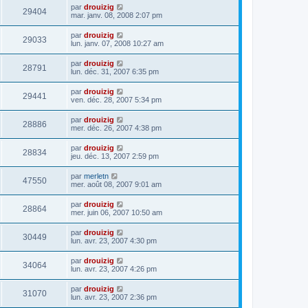
par
drouizig
29404
mar. janv. 08, 2008 2:07 pm
par
drouizig
29033
lun. janv. 07, 2008 10:27 am
par
drouizig
28791
lun. déc. 31, 2007 6:35 pm
par
drouizig
29441
ven. déc. 28, 2007 5:34 pm
par
drouizig
28886
mer. déc. 26, 2007 4:38 pm
par
drouizig
28834
jeu. déc. 13, 2007 2:59 pm
par
merletn
47550
mer. août 08, 2007 9:01 am
par
drouizig
28864
mer. juin 06, 2007 10:50 am
par
drouizig
30449
lun. avr. 23, 2007 4:30 pm
par
drouizig
34064
lun. avr. 23, 2007 4:26 pm
par
drouizig
31070
lun. avr. 23, 2007 2:36 pm