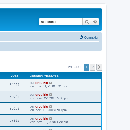
Rechercher
Recherche avancé
Connexion
1
2
Suivant
56 sujets
VUES
DERNIER MESSAGE
par
drouizig
84156
lun. févr. 01, 2010 3:31 pm
par
drouizig
89715
ven. janv. 22, 2010 5:35 pm
par
drouizig
89173
jeu. déc. 11, 2008 6:09 pm
par
drouizig
87927
ven. nov. 21, 2008 1:20 pm