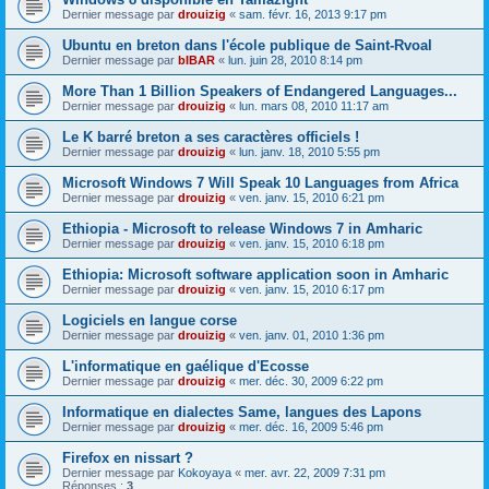
Dernier message par
drouizig
«
sam. févr. 16, 2013 9:17 pm
Ubuntu en breton dans l'école publique de Saint-Rvoal
Dernier message par
bIBAR
«
lun. juin 28, 2010 8:14 pm
More Than 1 Billion Speakers of Endangered Languages...
Dernier message par
drouizig
«
lun. mars 08, 2010 11:17 am
Le K barré breton a ses caractères officiels !
Dernier message par
drouizig
«
lun. janv. 18, 2010 5:55 pm
Microsoft Windows 7 Will Speak 10 Languages from Africa
Dernier message par
drouizig
«
ven. janv. 15, 2010 6:21 pm
Ethiopia - Microsoft to release Windows 7 in Amharic
Dernier message par
drouizig
«
ven. janv. 15, 2010 6:18 pm
Ethiopia: Microsoft software application soon in Amharic
Dernier message par
drouizig
«
ven. janv. 15, 2010 6:17 pm
Logiciels en langue corse
Dernier message par
drouizig
«
ven. janv. 01, 2010 1:36 pm
L'informatique en gaélique d'Ecosse
Dernier message par
drouizig
«
mer. déc. 30, 2009 6:22 pm
Informatique en dialectes Same, langues des Lapons
Dernier message par
drouizig
«
mer. déc. 16, 2009 5:46 pm
Firefox en nissart ?
Dernier message par
Kokoyaya
«
mer. avr. 22, 2009 7:31 pm
Réponses :
3