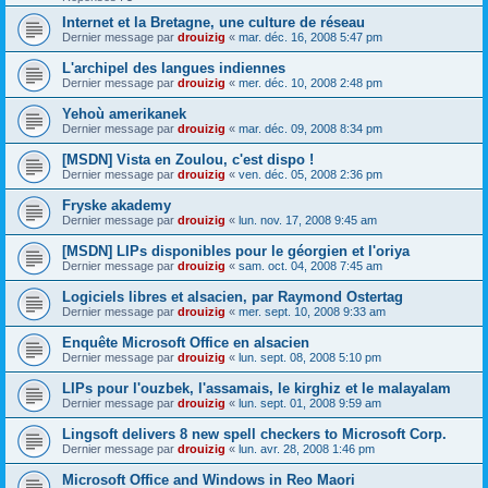
Internet et la Bretagne, une culture de réseau
Dernier message par
drouizig
«
mar. déc. 16, 2008 5:47 pm
L'archipel des langues indiennes
Dernier message par
drouizig
«
mer. déc. 10, 2008 2:48 pm
Yehoù amerikanek
Dernier message par
drouizig
«
mar. déc. 09, 2008 8:34 pm
[MSDN] Vista en Zoulou, c'est dispo !
Dernier message par
drouizig
«
ven. déc. 05, 2008 2:36 pm
Fryske akademy
Dernier message par
drouizig
«
lun. nov. 17, 2008 9:45 am
[MSDN] LIPs disponibles pour le géorgien et l'oriya
Dernier message par
drouizig
«
sam. oct. 04, 2008 7:45 am
Logiciels libres et alsacien, par Raymond Ostertag
Dernier message par
drouizig
«
mer. sept. 10, 2008 9:33 am
Enquête Microsoft Office en alsacien
Dernier message par
drouizig
«
lun. sept. 08, 2008 5:10 pm
LIPs pour l'ouzbek, l'assamais, le kirghiz et le malayalam
Dernier message par
drouizig
«
lun. sept. 01, 2008 9:59 am
Lingsoft delivers 8 new spell checkers to Microsoft Corp.
Dernier message par
drouizig
«
lun. avr. 28, 2008 1:46 pm
Microsoft Office and Windows in Reo Maori