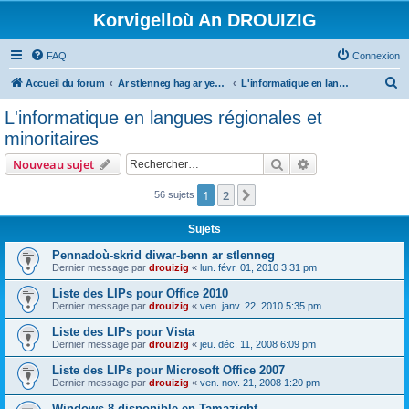
Korvigelloù An DROUIZIG
FAQ
Connexion
R
Accueil du forum
Ar stlenneg hag ar yezhoù bihan er bed a-bezh
L'informatique en langues régionales et minoritaires
e
L'informatique en langues régionales et
c
minoritaires
h
Rechercher
Recherche avanc
Nouveau sujet
e
r
1
2
Suivant
56 sujets
c
Sujets
h
Pennadoù-skrid diwar-benn ar stlenneg
e
Dernier message par
drouizig
«
lun. févr. 01, 2010 3:31 pm
r
Liste des LIPs pour Office 2010
Dernier message par
drouizig
«
ven. janv. 22, 2010 5:35 pm
Liste des LIPs pour Vista
Dernier message par
drouizig
«
jeu. déc. 11, 2008 6:09 pm
Liste des LIPs pour Microsoft Office 2007
Dernier message par
drouizig
«
ven. nov. 21, 2008 1:20 pm
Windows 8 disponible en Tamazight