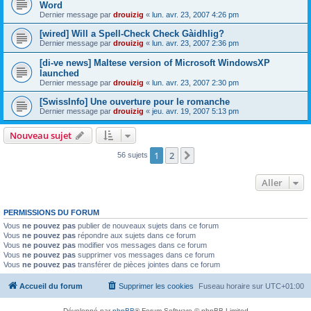
Word
Dernier message par
drouizig
«
lun. avr. 23, 2007 4:26 pm
[wired] Will a Spell-Check Check Gàidhlig?
Dernier message par
drouizig
«
lun. avr. 23, 2007 2:36 pm
[di-ve news] Maltese version of Microsoft WindowsXP
launched
Dernier message par
drouizig
«
lun. avr. 23, 2007 2:30 pm
[SwissInfo] Une ouverture pour le romanche
Dernier message par
drouizig
«
jeu. avr. 19, 2007 5:13 pm
Nouveau sujet
1
2
Suivant
56 sujets
Aller
PERMISSIONS DU FORUM
Vous
ne pouvez pas
publier de nouveaux sujets dans ce forum
Vous
ne pouvez pas
répondre aux sujets dans ce forum
Vous
ne pouvez pas
modifier vos messages dans ce forum
Vous
ne pouvez pas
supprimer vos messages dans ce forum
Vous
ne pouvez pas
transférer de pièces jointes dans ce forum
Accueil du forum
Supprimer les cookies
Fuseau horaire sur
UTC+01:00
Développé par
phpBB
® Forum Software © phpBB Limited