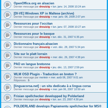
OpenOffice.org en alsacien
Dernier message par
drouizig
«
lun. janv. 14, 2008 10:24 am
[DI-VE] Windows XP in Maltese (archive)
Dernier message par
drouizig
«
mar. janv. 08, 2008 2:07 pm
Ressources pour l'occitan
Dernier message par
drouizig
«
lun. janv. 07, 2008 10:27 am
Ressources pour le basque
Dernier message par
drouizig
«
lun. déc. 31, 2007 6:35 pm
Dictionnaire français-alsacien
Dernier message par
drouizig
«
ven. déc. 28, 2007 5:34 pm
Site sur le platt lorrain
Dernier message par
drouizig
«
mer. déc. 26, 2007 4:38 pm
PAO en langue bretonne
Dernier message par
drouizig
«
jeu. déc. 13, 2007 2:59 pm
WLM OSD Plugin - Traduction en breton ?
Dernier message par
merletn
«
mer. août 08, 2007 9:01 am
Réponses :
5
[linguacorsa.net] : un situ dedicatu à a lingua corsa
Dernier message par
drouizig
«
mer. juin 06, 2007 10:50 am
Frisian spellchecker developped by Polderland
Dernier message par
drouizig
«
lun. avr. 23, 2007 4:30 pm
POLDERLAND develops Papiamentu spellchecker for MS®