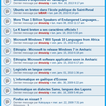
Dernier message par
drouizig
«
sam. févr. 16, 2013 9:17 pm
Ubuntu en breton dans l'école publique de Saint-Rvoal
Dernier message par
bIBAR
«
lun. juin 28, 2010 8:14 pm
More Than 1 Billion Speakers of Endangered Languages...
Dernier message par
drouizig
«
lun. mars 08, 2010 11:17 am
Le K barré breton a ses caractères officiels !
Dernier message par
drouizig
«
lun. janv. 18, 2010 5:55 pm
Microsoft Windows 7 Will Speak 10 Languages from Africa
Dernier message par
drouizig
«
ven. janv. 15, 2010 6:21 pm
Ethiopia - Microsoft to release Windows 7 in Amharic
Dernier message par
drouizig
«
ven. janv. 15, 2010 6:18 pm
Ethiopia: Microsoft software application soon in Amharic
Dernier message par
drouizig
«
ven. janv. 15, 2010 6:17 pm
Logiciels en langue corse
Dernier message par
drouizig
«
ven. janv. 01, 2010 1:36 pm
L'informatique en gaélique d'Ecosse
Dernier message par
drouizig
«
mer. déc. 30, 2009 6:22 pm
Informatique en dialectes Same, langues des Lapons
Dernier message par
drouizig
«
mer. déc. 16, 2009 5:46 pm
Firefox en nissart ?
Dernier message par
Kokoyaya
«
mer. avr. 22, 2009 7:31 pm
Réponses :
3