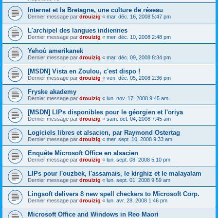
Internet et la Bretagne, une culture de réseau
Dernier message par
drouizig
«
mar. déc. 16, 2008 5:47 pm
L'archipel des langues indiennes
Dernier message par
drouizig
«
mer. déc. 10, 2008 2:48 pm
Yehoù amerikanek
Dernier message par
drouizig
«
mar. déc. 09, 2008 8:34 pm
[MSDN] Vista en Zoulou, c'est dispo !
Dernier message par
drouizig
«
ven. déc. 05, 2008 2:36 pm
Fryske akademy
Dernier message par
drouizig
«
lun. nov. 17, 2008 9:45 am
[MSDN] LIPs disponibles pour le géorgien et l'oriya
Dernier message par
drouizig
«
sam. oct. 04, 2008 7:45 am
Logiciels libres et alsacien, par Raymond Ostertag
Dernier message par
drouizig
«
mer. sept. 10, 2008 9:33 am
Enquête Microsoft Office en alsacien
Dernier message par
drouizig
«
lun. sept. 08, 2008 5:10 pm
LIPs pour l'ouzbek, l'assamais, le kirghiz et le malayalam
Dernier message par
drouizig
«
lun. sept. 01, 2008 9:59 am
Lingsoft delivers 8 new spell checkers to Microsoft Corp.
Dernier message par
drouizig
«
lun. avr. 28, 2008 1:46 pm
Microsoft Office and Windows in Reo Maori