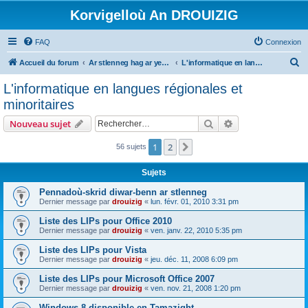
Korvigelloù An DROUIZIG
FAQ
Connexion
R
Accueil du forum
Ar stlenneg hag ar yezhoù bihan er bed a-bezh
L'informatique en langues régionales et minoritaires
e
L'informatique en langues régionales et
c
minoritaires
h
Rechercher
Recherche avanc
Nouveau sujet
e
r
1
2
Suivant
56 sujets
c
Sujets
h
Pennadoù-skrid diwar-benn ar stlenneg
e
Dernier message par
drouizig
«
lun. févr. 01, 2010 3:31 pm
r
Liste des LIPs pour Office 2010
Dernier message par
drouizig
«
ven. janv. 22, 2010 5:35 pm
Liste des LIPs pour Vista
Dernier message par
drouizig
«
jeu. déc. 11, 2008 6:09 pm
Liste des LIPs pour Microsoft Office 2007
Dernier message par
drouizig
«
ven. nov. 21, 2008 1:20 pm
Windows 8 disponible en Tamazight