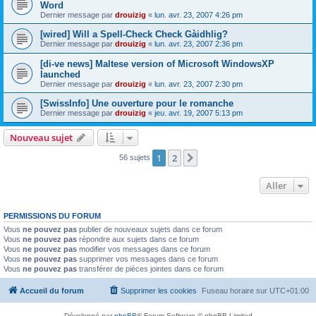
Word
Dernier message par
drouizig
«
lun. avr. 23, 2007 4:26 pm
[wired] Will a Spell-Check Check Gàidhlig?
Dernier message par
drouizig
«
lun. avr. 23, 2007 2:36 pm
[di-ve news] Maltese version of Microsoft WindowsXP
launched
Dernier message par
drouizig
«
lun. avr. 23, 2007 2:30 pm
[SwissInfo] Une ouverture pour le romanche
Dernier message par
drouizig
«
jeu. avr. 19, 2007 5:13 pm
Nouveau sujet
1
2
Suivant
56 sujets
Aller
PERMISSIONS DU FORUM
Vous
ne pouvez pas
publier de nouveaux sujets dans ce forum
Vous
ne pouvez pas
répondre aux sujets dans ce forum
Vous
ne pouvez pas
modifier vos messages dans ce forum
Vous
ne pouvez pas
supprimer vos messages dans ce forum
Vous
ne pouvez pas
transférer de pièces jointes dans ce forum
Accueil du forum
Supprimer les cookies
Fuseau horaire sur
UTC+01:00
Développé par
phpBB
® Forum Software © phpBB Limited