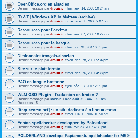
OpenOffice.org en alsacien
Dernier message par
drouizig
«
lun. janv. 14, 2008 10:24 am
[DI-VE] Windows XP in Maltese (archive)
Dernier message par
drouizig
«
mar. janv. 08, 2008 2:07 pm
Ressources pour l'occitan
Dernier message par
drouizig
«
lun. janv. 07, 2008 10:27 am
Ressources pour le basque
Dernier message par
drouizig
«
lun. déc. 31, 2007 6:35 pm
Dictionnaire français-alsacien
Dernier message par
drouizig
«
ven. déc. 28, 2007 5:34 pm
Site sur le platt lorrain
Dernier message par
drouizig
«
mer. déc. 26, 2007 4:38 pm
PAO en langue bretonne
Dernier message par
drouizig
«
jeu. déc. 13, 2007 2:59 pm
WLM OSD Plugin - Traduction en breton ?
Dernier message par
merletn
«
mer. août 08, 2007 9:01 am
Réponses :
5
[linguacorsa.net] : un situ dedicatu à a lingua corsa
Dernier message par
drouizig
«
mer. juin 06, 2007 10:50 am
Frisian spellchecker developped by Polderland
Dernier message par
drouizig
«
lun. avr. 23, 2007 4:30 pm
POLDERLAND develops Papiamentu spellchecker for MS®