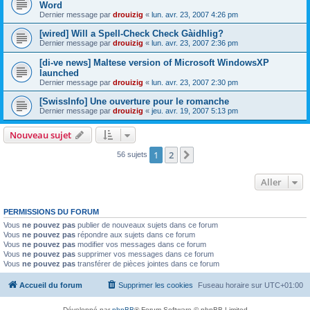
Word
Dernier message par
drouizig
«
lun. avr. 23, 2007 4:26 pm
[wired] Will a Spell-Check Check Gàidhlig?
Dernier message par
drouizig
«
lun. avr. 23, 2007 2:36 pm
[di-ve news] Maltese version of Microsoft WindowsXP
launched
Dernier message par
drouizig
«
lun. avr. 23, 2007 2:30 pm
[SwissInfo] Une ouverture pour le romanche
Dernier message par
drouizig
«
jeu. avr. 19, 2007 5:13 pm
Nouveau sujet
1
2
Suivant
56 sujets
Aller
PERMISSIONS DU FORUM
Vous
ne pouvez pas
publier de nouveaux sujets dans ce forum
Vous
ne pouvez pas
répondre aux sujets dans ce forum
Vous
ne pouvez pas
modifier vos messages dans ce forum
Vous
ne pouvez pas
supprimer vos messages dans ce forum
Vous
ne pouvez pas
transférer de pièces jointes dans ce forum
Accueil du forum
Supprimer les cookies
Fuseau horaire sur
UTC+01:00
Développé par
phpBB
® Forum Software © phpBB Limited