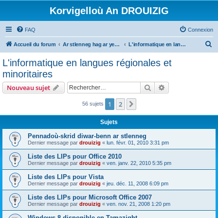
Korvigelloù An DROUIZIG
FAQ
Connexion
R
Accueil du forum
Ar stlenneg hag ar yezhoù bihan er bed a-bezh
L'informatique en langues régionales et minoritaires
e
L'informatique en langues régionales et
c
minoritaires
h
Rechercher
Recherche avanc
Nouveau sujet
e
r
1
2
Suivant
56 sujets
c
Sujets
h
Pennadoù-skrid diwar-benn ar stlenneg
e
Dernier message par
drouizig
«
lun. févr. 01, 2010 3:31 pm
r
Liste des LIPs pour Office 2010
Dernier message par
drouizig
«
ven. janv. 22, 2010 5:35 pm
Liste des LIPs pour Vista
Dernier message par
drouizig
«
jeu. déc. 11, 2008 6:09 pm
Liste des LIPs pour Microsoft Office 2007
Dernier message par
drouizig
«
ven. nov. 21, 2008 1:20 pm
Windows 8 disponible en Tamazight