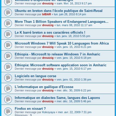
Dernier message par
drouizig
«
sam. févr. 16, 2013 9:17 pm
Ubuntu en breton dans l'école publique de Saint-Rvoal
Dernier message par
bIBAR
«
lun. juin 28, 2010 8:14 pm
More Than 1 Billion Speakers of Endangered Languages...
Dernier message par
drouizig
«
lun. mars 08, 2010 11:17 am
Le K barré breton a ses caractères officiels !
Dernier message par
drouizig
«
lun. janv. 18, 2010 5:55 pm
Microsoft Windows 7 Will Speak 10 Languages from Africa
Dernier message par
drouizig
«
ven. janv. 15, 2010 6:21 pm
Ethiopia - Microsoft to release Windows 7 in Amharic
Dernier message par
drouizig
«
ven. janv. 15, 2010 6:18 pm
Ethiopia: Microsoft software application soon in Amharic
Dernier message par
drouizig
«
ven. janv. 15, 2010 6:17 pm
Logiciels en langue corse
Dernier message par
drouizig
«
ven. janv. 01, 2010 1:36 pm
L'informatique en gaélique d'Ecosse
Dernier message par
drouizig
«
mer. déc. 30, 2009 6:22 pm
Informatique en dialectes Same, langues des Lapons
Dernier message par
drouizig
«
mer. déc. 16, 2009 5:46 pm
Firefox en nissart ?
Dernier message par
Kokoyaya
«
mer. avr. 22, 2009 7:31 pm
Réponses :
3