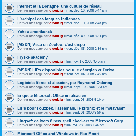
Internet et la Bretagne, une culture de réseau
Dernier message par
drouizig
«
mar. déc. 16, 2008 5:47 pm
L'archipel des langues indiennes
Dernier message par
drouizig
«
mer. déc. 10, 2008 2:48 pm
Yehoù amerikanek
Dernier message par
drouizig
«
mar. déc. 09, 2008 8:34 pm
[MSDN] Vista en Zoulou, c'est dispo !
Dernier message par
drouizig
«
ven. déc. 05, 2008 2:36 pm
Fryske akademy
Dernier message par
drouizig
«
lun. nov. 17, 2008 9:45 am
[MSDN] LIPs disponibles pour le géorgien et l'oriya
Dernier message par
drouizig
«
sam. oct. 04, 2008 7:45 am
Logiciels libres et alsacien, par Raymond Ostertag
Dernier message par
drouizig
«
mer. sept. 10, 2008 9:33 am
Enquête Microsoft Office en alsacien
Dernier message par
drouizig
«
lun. sept. 08, 2008 5:10 pm
LIPs pour l'ouzbek, l'assamais, le kirghiz et le malayalam
Dernier message par
drouizig
«
lun. sept. 01, 2008 9:59 am
Lingsoft delivers 8 new spell checkers to Microsoft Corp.
Dernier message par
drouizig
«
lun. avr. 28, 2008 1:46 pm
Microsoft Office and Windows in Reo Maori