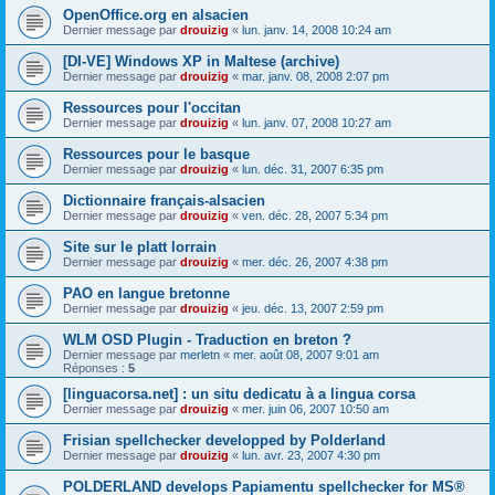
OpenOffice.org en alsacien
Dernier message par
drouizig
«
lun. janv. 14, 2008 10:24 am
[DI-VE] Windows XP in Maltese (archive)
Dernier message par
drouizig
«
mar. janv. 08, 2008 2:07 pm
Ressources pour l'occitan
Dernier message par
drouizig
«
lun. janv. 07, 2008 10:27 am
Ressources pour le basque
Dernier message par
drouizig
«
lun. déc. 31, 2007 6:35 pm
Dictionnaire français-alsacien
Dernier message par
drouizig
«
ven. déc. 28, 2007 5:34 pm
Site sur le platt lorrain
Dernier message par
drouizig
«
mer. déc. 26, 2007 4:38 pm
PAO en langue bretonne
Dernier message par
drouizig
«
jeu. déc. 13, 2007 2:59 pm
WLM OSD Plugin - Traduction en breton ?
Dernier message par
merletn
«
mer. août 08, 2007 9:01 am
Réponses :
5
[linguacorsa.net] : un situ dedicatu à a lingua corsa
Dernier message par
drouizig
«
mer. juin 06, 2007 10:50 am
Frisian spellchecker developped by Polderland
Dernier message par
drouizig
«
lun. avr. 23, 2007 4:30 pm
POLDERLAND develops Papiamentu spellchecker for MS®