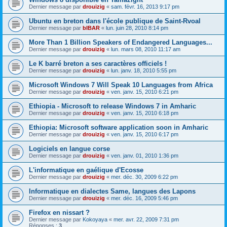
Dernier message par
drouizig
«
sam. févr. 16, 2013 9:17 pm
Ubuntu en breton dans l'école publique de Saint-Rvoal
Dernier message par
bIBAR
«
lun. juin 28, 2010 8:14 pm
More Than 1 Billion Speakers of Endangered Languages...
Dernier message par
drouizig
«
lun. mars 08, 2010 11:17 am
Le K barré breton a ses caractères officiels !
Dernier message par
drouizig
«
lun. janv. 18, 2010 5:55 pm
Microsoft Windows 7 Will Speak 10 Languages from Africa
Dernier message par
drouizig
«
ven. janv. 15, 2010 6:21 pm
Ethiopia - Microsoft to release Windows 7 in Amharic
Dernier message par
drouizig
«
ven. janv. 15, 2010 6:18 pm
Ethiopia: Microsoft software application soon in Amharic
Dernier message par
drouizig
«
ven. janv. 15, 2010 6:17 pm
Logiciels en langue corse
Dernier message par
drouizig
«
ven. janv. 01, 2010 1:36 pm
L'informatique en gaélique d'Ecosse
Dernier message par
drouizig
«
mer. déc. 30, 2009 6:22 pm
Informatique en dialectes Same, langues des Lapons
Dernier message par
drouizig
«
mer. déc. 16, 2009 5:46 pm
Firefox en nissart ?
Dernier message par
Kokoyaya
«
mer. avr. 22, 2009 7:31 pm
Réponses :
3