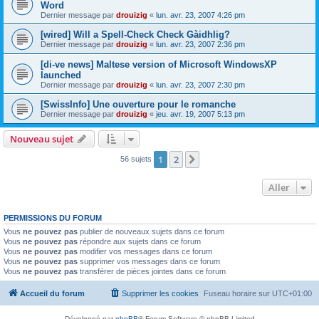
Word
Dernier message par
drouizig
«
lun. avr. 23, 2007 4:26 pm
[wired] Will a Spell-Check Check Gàidhlig?
Dernier message par
drouizig
«
lun. avr. 23, 2007 2:36 pm
[di-ve news] Maltese version of Microsoft WindowsXP
launched
Dernier message par
drouizig
«
lun. avr. 23, 2007 2:30 pm
[SwissInfo] Une ouverture pour le romanche
Dernier message par
drouizig
«
jeu. avr. 19, 2007 5:13 pm
Nouveau sujet
1
2
Suivant
56 sujets
Aller
PERMISSIONS DU FORUM
Vous
ne pouvez pas
publier de nouveaux sujets dans ce forum
Vous
ne pouvez pas
répondre aux sujets dans ce forum
Vous
ne pouvez pas
modifier vos messages dans ce forum
Vous
ne pouvez pas
supprimer vos messages dans ce forum
Vous
ne pouvez pas
transférer de pièces jointes dans ce forum
Accueil du forum
Supprimer les cookies
Fuseau horaire sur
UTC+01:00
Développé par
phpBB
® Forum Software © phpBB Limited