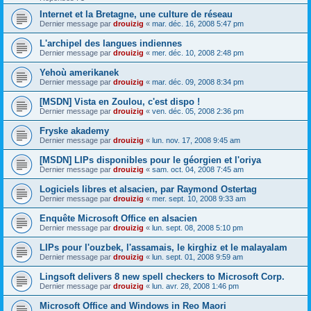
Internet et la Bretagne, une culture de réseau
Dernier message par
drouizig
«
mar. déc. 16, 2008 5:47 pm
L'archipel des langues indiennes
Dernier message par
drouizig
«
mer. déc. 10, 2008 2:48 pm
Yehoù amerikanek
Dernier message par
drouizig
«
mar. déc. 09, 2008 8:34 pm
[MSDN] Vista en Zoulou, c'est dispo !
Dernier message par
drouizig
«
ven. déc. 05, 2008 2:36 pm
Fryske akademy
Dernier message par
drouizig
«
lun. nov. 17, 2008 9:45 am
[MSDN] LIPs disponibles pour le géorgien et l'oriya
Dernier message par
drouizig
«
sam. oct. 04, 2008 7:45 am
Logiciels libres et alsacien, par Raymond Ostertag
Dernier message par
drouizig
«
mer. sept. 10, 2008 9:33 am
Enquête Microsoft Office en alsacien
Dernier message par
drouizig
«
lun. sept. 08, 2008 5:10 pm
LIPs pour l'ouzbek, l'assamais, le kirghiz et le malayalam
Dernier message par
drouizig
«
lun. sept. 01, 2008 9:59 am
Lingsoft delivers 8 new spell checkers to Microsoft Corp.
Dernier message par
drouizig
«
lun. avr. 28, 2008 1:46 pm
Microsoft Office and Windows in Reo Maori