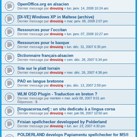
OpenOffice.org en alsacien
Dernier message par
drouizig
«
lun. janv. 14, 2008 10:24 am
[DI-VE] Windows XP in Maltese (archive)
Dernier message par
drouizig
«
mar. janv. 08, 2008 2:07 pm
Ressources pour l'occitan
Dernier message par
drouizig
«
lun. janv. 07, 2008 10:27 am
Ressources pour le basque
Dernier message par
drouizig
«
lun. déc. 31, 2007 6:35 pm
Dictionnaire français-alsacien
Dernier message par
drouizig
«
ven. déc. 28, 2007 5:34 pm
Site sur le platt lorrain
Dernier message par
drouizig
«
mer. déc. 26, 2007 4:38 pm
PAO en langue bretonne
Dernier message par
drouizig
«
jeu. déc. 13, 2007 2:59 pm
WLM OSD Plugin - Traduction en breton ?
Dernier message par
merletn
«
mer. août 08, 2007 9:01 am
Réponses :
5
[linguacorsa.net] : un situ dedicatu à a lingua corsa
Dernier message par
drouizig
«
mer. juin 06, 2007 10:50 am
Frisian spellchecker developped by Polderland
Dernier message par
drouizig
«
lun. avr. 23, 2007 4:30 pm
POLDERLAND develops Papiamentu spellchecker for MS®