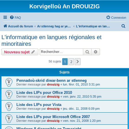
Korvigelloù An DROUIZIG
FAQ
Connexion
R
Accueil du forum
Ar stlenneg hag ar yezhoù bihan er bed a-bezh
L'informatique en langues régionales et minoritaires
e
L'informatique en langues régionales et
c
minoritaires
h
Rechercher
Recherche avanc
Nouveau sujet
e
r
1
2
Suivant
56 sujets
c
Sujets
h
Pennadoù-skrid diwar-benn ar stlenneg
e
Dernier message par
drouizig
«
lun. févr. 01, 2010 3:31 pm
r
Liste des LIPs pour Office 2010
Dernier message par
drouizig
«
ven. janv. 22, 2010 5:35 pm
Liste des LIPs pour Vista
Dernier message par
drouizig
«
jeu. déc. 11, 2008 6:09 pm
Liste des LIPs pour Microsoft Office 2007
Dernier message par
drouizig
«
ven. nov. 21, 2008 1:20 pm
Windows 8 disponible en Tamazight