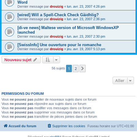
Word
Dernier message par
drouizig
«
lun. avr. 23, 2007 4:26 pm
[wired] Will a Spell-Check Check Gàidhlig?
Dernier message par
drouizig
«
lun. avr. 23, 2007 2:36 pm
[di-ve news] Maltese version of Microsoft WindowsXP
launched
Dernier message par
drouizig
«
lun. avr. 23, 2007 2:30 pm
[SwissInfo] Une ouverture pour le romanche
Dernier message par
drouizig
«
jeu. avr. 19, 2007 5:13 pm
Nouveau sujet
1
2
Suivant
56 sujets
Aller
PERMISSIONS DU FORUM
Vous
ne pouvez pas
publier de nouveaux sujets dans ce forum
Vous
ne pouvez pas
répondre aux sujets dans ce forum
Vous
ne pouvez pas
modifier vos messages dans ce forum
Vous
ne pouvez pas
supprimer vos messages dans ce forum
Vous
ne pouvez pas
transférer de pièces jointes dans ce forum
Accueil du forum
Supprimer les cookies
Fuseau horaire sur
UTC+01:00
Développé par
phpBB
® Forum Software © phpBB Limited