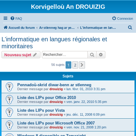
Korvigelloù An DROUIZIG
FAQ
Connexion
R
Accueil du forum
Ar stlenneg hag ar yezhoù bihan er bed a-bezh
L'informatique en langues régionales et minoritaires
e
L'informatique en langues régionales et
c
minoritaires
h
Rechercher
Recherche avanc
Nouveau sujet
e
r
1
2
Suivant
56 sujets
c
Sujets
h
Pennadoù-skrid diwar-benn ar stlenneg
e
Dernier message par
drouizig
«
lun. févr. 01, 2010 3:31 pm
r
Liste des LIPs pour Office 2010
Dernier message par
drouizig
«
ven. janv. 22, 2010 5:35 pm
Liste des LIPs pour Vista
Dernier message par
drouizig
«
jeu. déc. 11, 2008 6:09 pm
Liste des LIPs pour Microsoft Office 2007
Dernier message par
drouizig
«
ven. nov. 21, 2008 1:20 pm
Windows 8 disponible en Tamazight