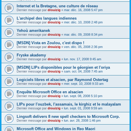
Internet et la Bretagne, une culture de réseau
Dernier message par
drouizig
«
mar. déc. 16, 2008 5:47 pm
L'archipel des langues indiennes
Dernier message par
drouizig
«
mer. déc. 10, 2008 2:48 pm
Yehoù amerikanek
Dernier message par
drouizig
«
mar. déc. 09, 2008 8:34 pm
[MSDN] Vista en Zoulou, c'est dispo !
Dernier message par
drouizig
«
ven. déc. 05, 2008 2:36 pm
Fryske akademy
Dernier message par
drouizig
«
lun. nov. 17, 2008 9:45 am
[MSDN] LIPs disponibles pour le géorgien et l'oriya
Dernier message par
drouizig
«
sam. oct. 04, 2008 7:45 am
Logiciels libres et alsacien, par Raymond Ostertag
Dernier message par
drouizig
«
mer. sept. 10, 2008 9:33 am
Enquête Microsoft Office en alsacien
Dernier message par
drouizig
«
lun. sept. 08, 2008 5:10 pm
LIPs pour l'ouzbek, l'assamais, le kirghiz et le malayalam
Dernier message par
drouizig
«
lun. sept. 01, 2008 9:59 am
Lingsoft delivers 8 new spell checkers to Microsoft Corp.
Dernier message par
drouizig
«
lun. avr. 28, 2008 1:46 pm
Microsoft Office and Windows in Reo Maori