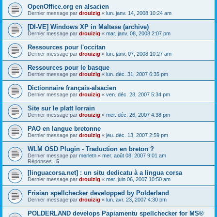
OpenOffice.org en alsacien
Dernier message par
drouizig
«
lun. janv. 14, 2008 10:24 am
[DI-VE] Windows XP in Maltese (archive)
Dernier message par
drouizig
«
mar. janv. 08, 2008 2:07 pm
Ressources pour l'occitan
Dernier message par
drouizig
«
lun. janv. 07, 2008 10:27 am
Ressources pour le basque
Dernier message par
drouizig
«
lun. déc. 31, 2007 6:35 pm
Dictionnaire français-alsacien
Dernier message par
drouizig
«
ven. déc. 28, 2007 5:34 pm
Site sur le platt lorrain
Dernier message par
drouizig
«
mer. déc. 26, 2007 4:38 pm
PAO en langue bretonne
Dernier message par
drouizig
«
jeu. déc. 13, 2007 2:59 pm
WLM OSD Plugin - Traduction en breton ?
Dernier message par
merletn
«
mer. août 08, 2007 9:01 am
Réponses :
5
[linguacorsa.net] : un situ dedicatu à a lingua corsa
Dernier message par
drouizig
«
mer. juin 06, 2007 10:50 am
Frisian spellchecker developped by Polderland
Dernier message par
drouizig
«
lun. avr. 23, 2007 4:30 pm
POLDERLAND develops Papiamentu spellchecker for MS®