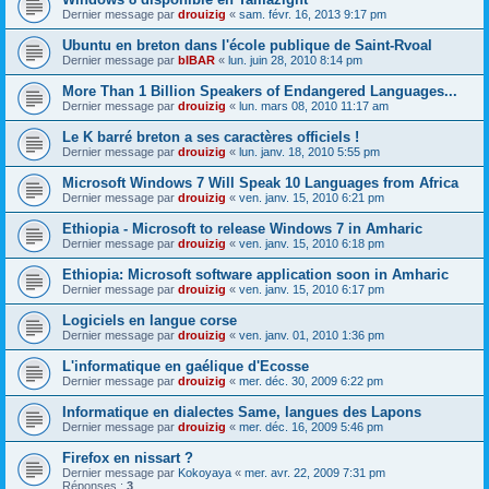
Dernier message par
drouizig
«
sam. févr. 16, 2013 9:17 pm
Ubuntu en breton dans l'école publique de Saint-Rvoal
Dernier message par
bIBAR
«
lun. juin 28, 2010 8:14 pm
More Than 1 Billion Speakers of Endangered Languages...
Dernier message par
drouizig
«
lun. mars 08, 2010 11:17 am
Le K barré breton a ses caractères officiels !
Dernier message par
drouizig
«
lun. janv. 18, 2010 5:55 pm
Microsoft Windows 7 Will Speak 10 Languages from Africa
Dernier message par
drouizig
«
ven. janv. 15, 2010 6:21 pm
Ethiopia - Microsoft to release Windows 7 in Amharic
Dernier message par
drouizig
«
ven. janv. 15, 2010 6:18 pm
Ethiopia: Microsoft software application soon in Amharic
Dernier message par
drouizig
«
ven. janv. 15, 2010 6:17 pm
Logiciels en langue corse
Dernier message par
drouizig
«
ven. janv. 01, 2010 1:36 pm
L'informatique en gaélique d'Ecosse
Dernier message par
drouizig
«
mer. déc. 30, 2009 6:22 pm
Informatique en dialectes Same, langues des Lapons
Dernier message par
drouizig
«
mer. déc. 16, 2009 5:46 pm
Firefox en nissart ?
Dernier message par
Kokoyaya
«
mer. avr. 22, 2009 7:31 pm
Réponses :
3