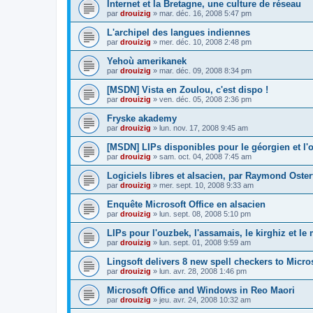
Internet et la Bretagne, une culture de réseau
par
drouizig
»
mar. déc. 16, 2008 5:47 pm
L'archipel des langues indiennes
par
drouizig
»
mer. déc. 10, 2008 2:48 pm
Yehoù amerikanek
par
drouizig
»
mar. déc. 09, 2008 8:34 pm
[MSDN] Vista en Zoulou, c'est dispo !
par
drouizig
»
ven. déc. 05, 2008 2:36 pm
Fryske akademy
par
drouizig
»
lun. nov. 17, 2008 9:45 am
[MSDN] LIPs disponibles pour le géorgien et l'o
par
drouizig
»
sam. oct. 04, 2008 7:45 am
Logiciels libres et alsacien, par Raymond Oster
par
drouizig
»
mer. sept. 10, 2008 9:33 am
Enquête Microsoft Office en alsacien
par
drouizig
»
lun. sept. 08, 2008 5:10 pm
LIPs pour l'ouzbek, l'assamais, le kirghiz et l
par
drouizig
»
lun. sept. 01, 2008 9:59 am
Lingsoft delivers 8 new spell checkers to Micro
par
drouizig
»
lun. avr. 28, 2008 1:46 pm
Microsoft Office and Windows in Reo Maori
par
drouizig
»
jeu. avr. 24, 2008 10:32 am