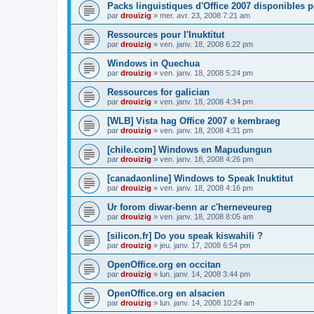
Packs linguistiques d'Office 2007 disponibles 
par
drouizig
»
mer. avr. 23, 2008 7:21 am
Ressources pour l'Inuktitut
par
drouizig
»
ven. janv. 18, 2008 6:22 pm
Windows in Quechua
par
drouizig
»
ven. janv. 18, 2008 5:24 pm
Ressources for galician
par
drouizig
»
ven. janv. 18, 2008 4:34 pm
[WLB] Vista hag Office 2007 e kembraeg
par
drouizig
»
ven. janv. 18, 2008 4:31 pm
[chile.com] Windows en Mapudungun
par
drouizig
»
ven. janv. 18, 2008 4:26 pm
[canadaonline] Windows to Speak Inuktitut
par
drouizig
»
ven. janv. 18, 2008 4:16 pm
Ur forom diwar-benn ar c'herneveureg
par
drouizig
»
ven. janv. 18, 2008 8:05 am
[silicon.fr] Do you speak kiswahili ?
par
drouizig
»
jeu. janv. 17, 2008 6:54 pm
OpenOffice.org en occitan
par
drouizig
»
lun. janv. 14, 2008 3:44 pm
OpenOffice.org en alsacien
par
drouizig
»
lun. janv. 14, 2008 10:24 am