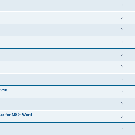
0
0
0
0
0
0
5
orsa
0
0
er for MS® Word
0
0