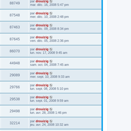
par
drouizig
88749
mar. déc. 16, 2008 5:47 pm
par
drouizig
87548
mer. déc. 10, 2008 2:48 pm
par
drouizig
87463
mar. déc. 09, 2008 8:34 pm
par
drouizig
87645
ven. déc. 05, 2008 2:36 pm
par
drouizig
86070
lun. nov. 17, 2008 9:45 am
par
drouizig
44948
sam. oct. 04, 2008 7:45 am
par
drouizig
29089
mer. sept. 10, 2008 9:33 am
par
drouizig
29766
lun. sept. 08, 2008 5:10 pm
par
drouizig
29538
lun. sept. 01, 2008 9:59 am
par
drouizig
29498
lun. avr. 28, 2008 1:46 pm
par
drouizig
32214
jeu. avr. 24, 2008 10:32 am