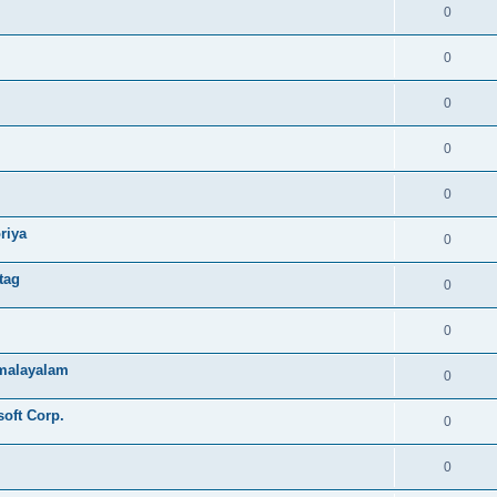
0
0
0
0
0
riya
0
tag
0
0
e malayalam
0
soft Corp.
0
0