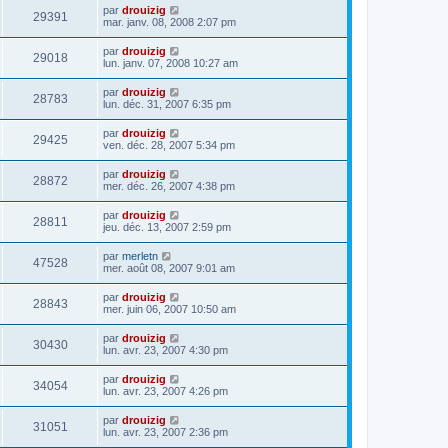
par
drouizig
29391
mar. janv. 08, 2008 2:07 pm
par
drouizig
29018
lun. janv. 07, 2008 10:27 am
par
drouizig
28783
lun. déc. 31, 2007 6:35 pm
par
drouizig
29425
ven. déc. 28, 2007 5:34 pm
par
drouizig
28872
mer. déc. 26, 2007 4:38 pm
par
drouizig
28811
jeu. déc. 13, 2007 2:59 pm
par
merletn
47528
mer. août 08, 2007 9:01 am
par
drouizig
28843
mer. juin 06, 2007 10:50 am
par
drouizig
30430
lun. avr. 23, 2007 4:30 pm
par
drouizig
34054
lun. avr. 23, 2007 4:26 pm
par
drouizig
31051
lun. avr. 23, 2007 2:36 pm