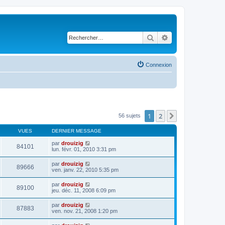
Rechercher
Recherche avancé
Connexion
1
2
Suivant
56 sujets
VUES
DERNIER MESSAGE
par
drouizig
84101
lun. févr. 01, 2010 3:31 pm
par
drouizig
89666
ven. janv. 22, 2010 5:35 pm
par
drouizig
89100
jeu. déc. 11, 2008 6:09 pm
par
drouizig
87883
ven. nov. 21, 2008 1:20 pm