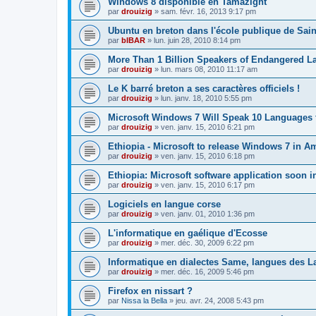
Windows 8 disponible en Tamazight
par
drouizig
»
sam. févr. 16, 2013 9:17 pm
Ubuntu en breton dans l'école publique de Sain
par
bIBAR
»
lun. juin 28, 2010 8:14 pm
More Than 1 Billion Speakers of Endangered L
par
drouizig
»
lun. mars 08, 2010 11:17 am
Le K barré breton a ses caractères officiels !
par
drouizig
»
lun. janv. 18, 2010 5:55 pm
Microsoft Windows 7 Will Speak 10 Languages 
par
drouizig
»
ven. janv. 15, 2010 6:21 pm
Ethiopia - Microsoft to release Windows 7 in A
par
drouizig
»
ven. janv. 15, 2010 6:18 pm
Ethiopia: Microsoft software application soon 
par
drouizig
»
ven. janv. 15, 2010 6:17 pm
Logiciels en langue corse
par
drouizig
»
ven. janv. 01, 2010 1:36 pm
L'informatique en gaélique d'Ecosse
par
drouizig
»
mer. déc. 30, 2009 6:22 pm
Informatique en dialectes Same, langues des 
par
drouizig
»
mer. déc. 16, 2009 5:46 pm
Firefox en nissart ?
par
Nissa la Bella
»
jeu. avr. 24, 2008 5:43 pm