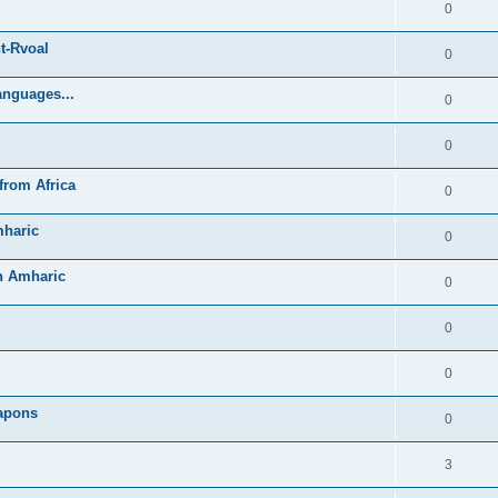
0
t-Rvoal
0
anguages...
0
0
from Africa
0
mharic
0
in Amharic
0
0
0
Lapons
0
3