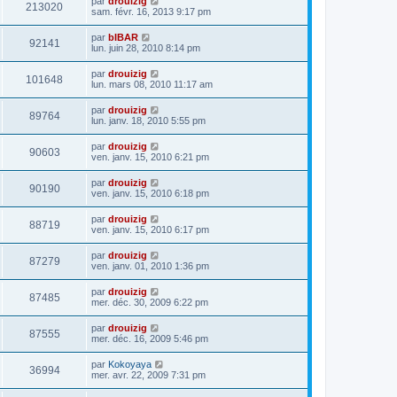
par
drouizig
213020
sam. févr. 16, 2013 9:17 pm
par
bIBAR
92141
lun. juin 28, 2010 8:14 pm
par
drouizig
101648
lun. mars 08, 2010 11:17 am
par
drouizig
89764
lun. janv. 18, 2010 5:55 pm
par
drouizig
90603
ven. janv. 15, 2010 6:21 pm
par
drouizig
90190
ven. janv. 15, 2010 6:18 pm
par
drouizig
88719
ven. janv. 15, 2010 6:17 pm
par
drouizig
87279
ven. janv. 01, 2010 1:36 pm
par
drouizig
87485
mer. déc. 30, 2009 6:22 pm
par
drouizig
87555
mer. déc. 16, 2009 5:46 pm
par
Kokoyaya
36994
mer. avr. 22, 2009 7:31 pm