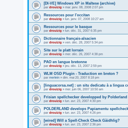
[DI-VE] Windows XP in Maltese (archive)
par
drouizig
»
mar. janv. 08, 2008 2:07 pm
Ressources pour l'occitan
par
drouizig
»
lun. janv. 07, 2008 10:27 am
Ressources pour le basque
par
drouizig
»
lun. déc. 31, 2007 6:35 pm
Dictionnaire français-alsacien
par
drouizig
»
ven. déc. 28, 2007 5:34 pm
Site sur le platt lorrain
par
drouizig
»
mer. déc. 26, 2007 4:38 pm
PAO en langue bretonne
par
drouizig
»
jeu. déc. 13, 2007 2:59 pm
WLM OSD Plugin - Traduction en breton ?
par
merletn
»
dim. mai 20, 2007 8:18 pm
[linguacorsa.net] : un situ dedicatu à a lingua c
par
drouizig
»
mer. juin 06, 2007 10:50 am
Frisian spellchecker developped by Polderland
par
drouizig
»
lun. avr. 23, 2007 4:30 pm
POLDERLAND develops Papiamentu spellcheck
par
drouizig
»
lun. avr. 23, 2007 4:26 pm
[wired] Will a Spell-Check Check Gàidhlig?
par
drouizig
»
lun. avr. 23, 2007 2:36 pm