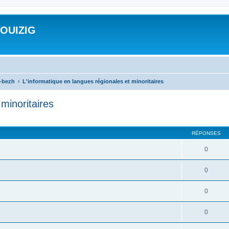
ROUIZIG
a-bezh
L'informatique en langues régionales et minoritaires
minoritaires
cher
cherche avancée
RÉPONSES
0
0
0
0