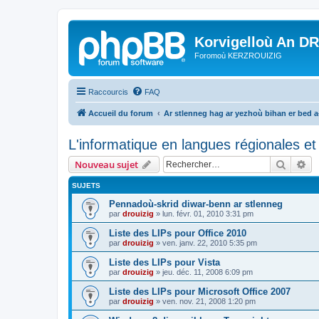
Korvigelloù An D
Foromoù KERZROUIZIG
Raccourcis
FAQ
Accueil du forum
Ar stlenneg hag ar yezhoù bihan er bed 
L'informatique en langues régionales et 
Recher
Re
Nouveau sujet
SUJETS
Pennadoù-skrid diwar-benn ar stlenneg
par
drouizig
»
lun. févr. 01, 2010 3:31 pm
Liste des LIPs pour Office 2010
par
drouizig
»
ven. janv. 22, 2010 5:35 pm
Liste des LIPs pour Vista
par
drouizig
»
jeu. déc. 11, 2008 6:09 pm
Liste des LIPs pour Microsoft Office 2007
par
drouizig
»
ven. nov. 21, 2008 1:20 pm