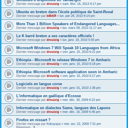
Dernier message par
drouizig
«
sam. févr. 16, 2013 9:17 pm
Ubuntu en breton dans l'école publique de Saint-Rvoal
Dernier message par
bIBAR
«
lun. juin 28, 2010 8:14 pm
More Than 1 Billion Speakers of Endangered Languages...
Dernier message par
drouizig
«
lun. mars 08, 2010 11:17 am
Le K barré breton a ses caractères officiels !
Dernier message par
drouizig
«
lun. janv. 18, 2010 5:55 pm
Microsoft Windows 7 Will Speak 10 Languages from Africa
Dernier message par
drouizig
«
ven. janv. 15, 2010 6:21 pm
Ethiopia - Microsoft to release Windows 7 in Amharic
Dernier message par
drouizig
«
ven. janv. 15, 2010 6:18 pm
Ethiopia: Microsoft software application soon in Amharic
Dernier message par
drouizig
«
ven. janv. 15, 2010 6:17 pm
Logiciels en langue corse
Dernier message par
drouizig
«
ven. janv. 01, 2010 1:36 pm
L'informatique en gaélique d'Ecosse
Dernier message par
drouizig
«
mer. déc. 30, 2009 6:22 pm
Informatique en dialectes Same, langues des Lapons
Dernier message par
drouizig
«
mer. déc. 16, 2009 5:46 pm
Firefox en nissart ?
Dernier message par
Kokoyaya
«
mer. avr. 22, 2009 7:31 pm
Réponses :
3