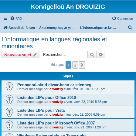
Korvigelloù An DROUIZIG
FAQ
Connexion
R
Accueil du forum
Ar stlenneg hag ar yezhoù bihan er bed a-bezh
L'informatique en langues régionales et minoritaires
e
L'informatique en langues régionales et
c
minoritaires
h
Rechercher
Recherche avanc
Nouveau sujet
e
r
1
2
Suivant
56 sujets
c
Sujets
h
Pennadoù-skrid diwar-benn ar stlenneg
e
Dernier message par
drouizig
«
lun. févr. 01, 2010 3:31 pm
r
Liste des LIPs pour Office 2010
Dernier message par
drouizig
«
ven. janv. 22, 2010 5:35 pm
Liste des LIPs pour Vista
Dernier message par
drouizig
«
jeu. déc. 11, 2008 6:09 pm
Liste des LIPs pour Microsoft Office 2007
Dernier message par
drouizig
«
ven. nov. 21, 2008 1:20 pm
Windows 8 disponible en Tamazight