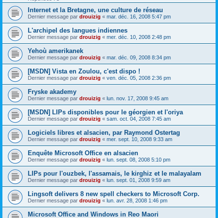
Internet et la Bretagne, une culture de réseau
Dernier message par
drouizig
«
mar. déc. 16, 2008 5:47 pm
L'archipel des langues indiennes
Dernier message par
drouizig
«
mer. déc. 10, 2008 2:48 pm
Yehoù amerikanek
Dernier message par
drouizig
«
mar. déc. 09, 2008 8:34 pm
[MSDN] Vista en Zoulou, c'est dispo !
Dernier message par
drouizig
«
ven. déc. 05, 2008 2:36 pm
Fryske akademy
Dernier message par
drouizig
«
lun. nov. 17, 2008 9:45 am
[MSDN] LIPs disponibles pour le géorgien et l'oriya
Dernier message par
drouizig
«
sam. oct. 04, 2008 7:45 am
Logiciels libres et alsacien, par Raymond Ostertag
Dernier message par
drouizig
«
mer. sept. 10, 2008 9:33 am
Enquête Microsoft Office en alsacien
Dernier message par
drouizig
«
lun. sept. 08, 2008 5:10 pm
LIPs pour l'ouzbek, l'assamais, le kirghiz et le malayalam
Dernier message par
drouizig
«
lun. sept. 01, 2008 9:59 am
Lingsoft delivers 8 new spell checkers to Microsoft Corp.
Dernier message par
drouizig
«
lun. avr. 28, 2008 1:46 pm
Microsoft Office and Windows in Reo Maori