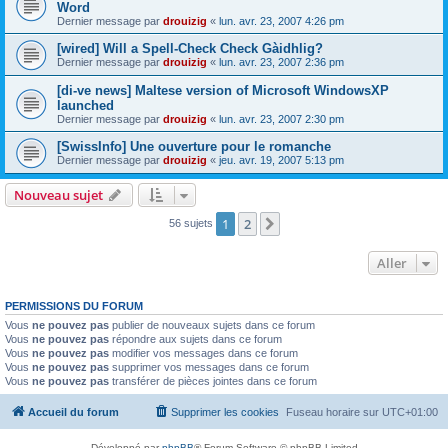
Word
Dernier message par
drouizig
«
lun. avr. 23, 2007 4:26 pm
[wired] Will a Spell-Check Check Gàidhlig?
Dernier message par
drouizig
«
lun. avr. 23, 2007 2:36 pm
[di-ve news] Maltese version of Microsoft WindowsXP
launched
Dernier message par
drouizig
«
lun. avr. 23, 2007 2:30 pm
[SwissInfo] Une ouverture pour le romanche
Dernier message par
drouizig
«
jeu. avr. 19, 2007 5:13 pm
Nouveau sujet
1
2
Suivant
56 sujets
Aller
PERMISSIONS DU FORUM
Vous
ne pouvez pas
publier de nouveaux sujets dans ce forum
Vous
ne pouvez pas
répondre aux sujets dans ce forum
Vous
ne pouvez pas
modifier vos messages dans ce forum
Vous
ne pouvez pas
supprimer vos messages dans ce forum
Vous
ne pouvez pas
transférer de pièces jointes dans ce forum
Accueil du forum
Supprimer les cookies
Fuseau horaire sur
UTC+01:00
Développé par
phpBB
® Forum Software © phpBB Limited