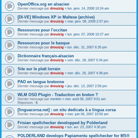
OpenOffice.org en alsacien
Dernier message par
drouizig
«
lun. janv. 14, 2008 10:24 am
[DI-VE] Windows XP in Maltese (archive)
Dernier message par
drouizig
«
mar. janv. 08, 2008 2:07 pm
Ressources pour l'occitan
Dernier message par
drouizig
«
lun. janv. 07, 2008 10:27 am
Ressources pour le basque
Dernier message par
drouizig
«
lun. déc. 31, 2007 6:35 pm
Dictionnaire français-alsacien
Dernier message par
drouizig
«
ven. déc. 28, 2007 5:34 pm
Site sur le platt lorrain
Dernier message par
drouizig
«
mer. déc. 26, 2007 4:38 pm
PAO en langue bretonne
Dernier message par
drouizig
«
jeu. déc. 13, 2007 2:59 pm
WLM OSD Plugin - Traduction en breton ?
Dernier message par
merletn
«
mer. août 08, 2007 9:01 am
Réponses :
5
[linguacorsa.net] : un situ dedicatu à a lingua corsa
Dernier message par
drouizig
«
mer. juin 06, 2007 10:50 am
Frisian spellchecker developped by Polderland
Dernier message par
drouizig
«
lun. avr. 23, 2007 4:30 pm
POLDERLAND develops Papiamentu spellchecker for MS®