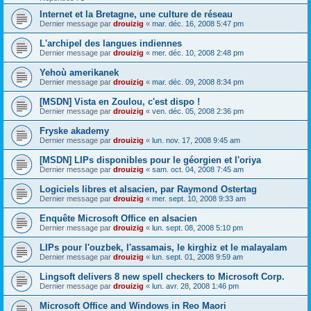
Internet et la Bretagne, une culture de réseau
Dernier message par
drouizig
«
mar. déc. 16, 2008 5:47 pm
L'archipel des langues indiennes
Dernier message par
drouizig
«
mer. déc. 10, 2008 2:48 pm
Yehoù amerikanek
Dernier message par
drouizig
«
mar. déc. 09, 2008 8:34 pm
[MSDN] Vista en Zoulou, c'est dispo !
Dernier message par
drouizig
«
ven. déc. 05, 2008 2:36 pm
Fryske akademy
Dernier message par
drouizig
«
lun. nov. 17, 2008 9:45 am
[MSDN] LIPs disponibles pour le géorgien et l'oriya
Dernier message par
drouizig
«
sam. oct. 04, 2008 7:45 am
Logiciels libres et alsacien, par Raymond Ostertag
Dernier message par
drouizig
«
mer. sept. 10, 2008 9:33 am
Enquête Microsoft Office en alsacien
Dernier message par
drouizig
«
lun. sept. 08, 2008 5:10 pm
LIPs pour l'ouzbek, l'assamais, le kirghiz et le malayalam
Dernier message par
drouizig
«
lun. sept. 01, 2008 9:59 am
Lingsoft delivers 8 new spell checkers to Microsoft Corp.
Dernier message par
drouizig
«
lun. avr. 28, 2008 1:46 pm
Microsoft Office and Windows in Reo Maori