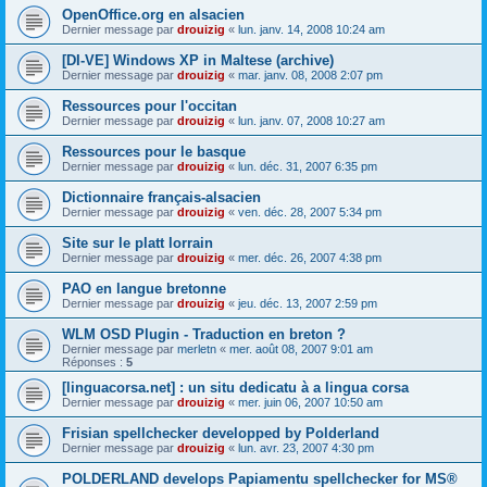
OpenOffice.org en alsacien
Dernier message par
drouizig
«
lun. janv. 14, 2008 10:24 am
[DI-VE] Windows XP in Maltese (archive)
Dernier message par
drouizig
«
mar. janv. 08, 2008 2:07 pm
Ressources pour l'occitan
Dernier message par
drouizig
«
lun. janv. 07, 2008 10:27 am
Ressources pour le basque
Dernier message par
drouizig
«
lun. déc. 31, 2007 6:35 pm
Dictionnaire français-alsacien
Dernier message par
drouizig
«
ven. déc. 28, 2007 5:34 pm
Site sur le platt lorrain
Dernier message par
drouizig
«
mer. déc. 26, 2007 4:38 pm
PAO en langue bretonne
Dernier message par
drouizig
«
jeu. déc. 13, 2007 2:59 pm
WLM OSD Plugin - Traduction en breton ?
Dernier message par
merletn
«
mer. août 08, 2007 9:01 am
Réponses :
5
[linguacorsa.net] : un situ dedicatu à a lingua corsa
Dernier message par
drouizig
«
mer. juin 06, 2007 10:50 am
Frisian spellchecker developped by Polderland
Dernier message par
drouizig
«
lun. avr. 23, 2007 4:30 pm
POLDERLAND develops Papiamentu spellchecker for MS®