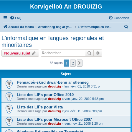
Korvigelloù An DROUIZIG
FAQ
Connexion
R
Accueil du forum
Ar stlenneg hag ar yezhoù bihan er bed a-bezh
L'informatique en langues régionales et minoritaires
e
L'informatique en langues régionales et
c
minoritaires
h
Rechercher
Recherche avanc
Nouveau sujet
e
r
1
2
Suivant
56 sujets
c
Sujets
h
Pennadoù-skrid diwar-benn ar stlenneg
e
Dernier message par
drouizig
«
lun. févr. 01, 2010 3:31 pm
r
Liste des LIPs pour Office 2010
Dernier message par
drouizig
«
ven. janv. 22, 2010 5:35 pm
Liste des LIPs pour Vista
Dernier message par
drouizig
«
jeu. déc. 11, 2008 6:09 pm
Liste des LIPs pour Microsoft Office 2007
Dernier message par
drouizig
«
ven. nov. 21, 2008 1:20 pm
Windows 8 disponible en Tamazight