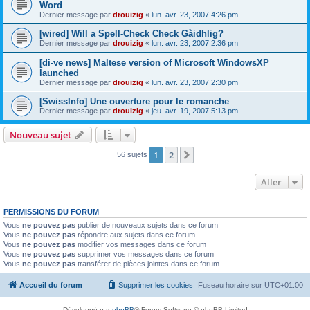
Word
Dernier message par
drouizig
«
lun. avr. 23, 2007 4:26 pm
[wired] Will a Spell-Check Check Gàidhlig?
Dernier message par
drouizig
«
lun. avr. 23, 2007 2:36 pm
[di-ve news] Maltese version of Microsoft WindowsXP
launched
Dernier message par
drouizig
«
lun. avr. 23, 2007 2:30 pm
[SwissInfo] Une ouverture pour le romanche
Dernier message par
drouizig
«
jeu. avr. 19, 2007 5:13 pm
Nouveau sujet
1
2
Suivant
56 sujets
Aller
PERMISSIONS DU FORUM
Vous
ne pouvez pas
publier de nouveaux sujets dans ce forum
Vous
ne pouvez pas
répondre aux sujets dans ce forum
Vous
ne pouvez pas
modifier vos messages dans ce forum
Vous
ne pouvez pas
supprimer vos messages dans ce forum
Vous
ne pouvez pas
transférer de pièces jointes dans ce forum
Accueil du forum
Supprimer les cookies
Fuseau horaire sur
UTC+01:00
Développé par
phpBB
® Forum Software © phpBB Limited