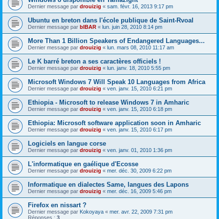
Dernier message par
drouizig
«
sam. févr. 16, 2013 9:17 pm
Ubuntu en breton dans l'école publique de Saint-Rvoal
Dernier message par
bIBAR
«
lun. juin 28, 2010 8:14 pm
More Than 1 Billion Speakers of Endangered Languages...
Dernier message par
drouizig
«
lun. mars 08, 2010 11:17 am
Le K barré breton a ses caractères officiels !
Dernier message par
drouizig
«
lun. janv. 18, 2010 5:55 pm
Microsoft Windows 7 Will Speak 10 Languages from Africa
Dernier message par
drouizig
«
ven. janv. 15, 2010 6:21 pm
Ethiopia - Microsoft to release Windows 7 in Amharic
Dernier message par
drouizig
«
ven. janv. 15, 2010 6:18 pm
Ethiopia: Microsoft software application soon in Amharic
Dernier message par
drouizig
«
ven. janv. 15, 2010 6:17 pm
Logiciels en langue corse
Dernier message par
drouizig
«
ven. janv. 01, 2010 1:36 pm
L'informatique en gaélique d'Ecosse
Dernier message par
drouizig
«
mer. déc. 30, 2009 6:22 pm
Informatique en dialectes Same, langues des Lapons
Dernier message par
drouizig
«
mer. déc. 16, 2009 5:46 pm
Firefox en nissart ?
Dernier message par
Kokoyaya
«
mer. avr. 22, 2009 7:31 pm
Réponses :
3