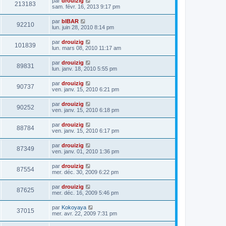
par
drouizig
213183
sam. févr. 16, 2013 9:17 pm
par
bIBAR
92210
lun. juin 28, 2010 8:14 pm
par
drouizig
101839
lun. mars 08, 2010 11:17 am
par
drouizig
89831
lun. janv. 18, 2010 5:55 pm
par
drouizig
90737
ven. janv. 15, 2010 6:21 pm
par
drouizig
90252
ven. janv. 15, 2010 6:18 pm
par
drouizig
88784
ven. janv. 15, 2010 6:17 pm
par
drouizig
87349
ven. janv. 01, 2010 1:36 pm
par
drouizig
87554
mer. déc. 30, 2009 6:22 pm
par
drouizig
87625
mer. déc. 16, 2009 5:46 pm
par
Kokoyaya
37015
mer. avr. 22, 2009 7:31 pm