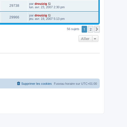
par
drouizig
29738
lun. avr. 23, 2007 2:30 pm
par
drouizig
29966
jeu. avr. 19, 2007 5:13 pm
1
2
Suivant
56 sujets
Aller
Supprimer les cookies
Fuseau horaire sur
UTC+01:00