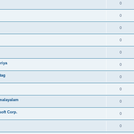
0
0
0
0
0
riya
0
tag
0
0
e malayalam
0
soft Corp.
0
0