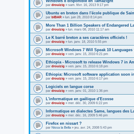
Windows 8 disponible en Tamazight
par
drouizig
»
sam. févr. 16, 2013 9:17 pm
Ubuntu en breton dans l'école publique de Sain
par
bIBAR
»
lun. juin 28, 2010 8:14 pm
More Than 1 Billion Speakers of Endangered L
par
drouizig
»
lun. mars 08, 2010 11:17 am
Le K barré breton a ses caractères officiels !
par
drouizig
»
lun. janv. 18, 2010 5:55 pm
Microsoft Windows 7 Will Speak 10 Languages 
par
drouizig
»
ven. janv. 15, 2010 6:21 pm
Ethiopia - Microsoft to release Windows 7 in A
par
drouizig
»
ven. janv. 15, 2010 6:18 pm
Ethiopia: Microsoft software application soon 
par
drouizig
»
ven. janv. 15, 2010 6:17 pm
Logiciels en langue corse
par
drouizig
»
ven. janv. 01, 2010 1:36 pm
L'informatique en gaélique d'Ecosse
par
drouizig
»
mer. déc. 30, 2009 6:22 pm
Informatique en dialectes Same, langues des 
par
drouizig
»
mer. déc. 16, 2009 5:46 pm
Firefox en nissart ?
par
Nissa la Bella
»
jeu. avr. 24, 2008 5:43 pm