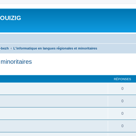
ROUIZIG
a-bezh
L'informatique en langues régionales et minoritaires
minoritaires
cher
cherche avancée
RÉPONSES
0
0
0
0