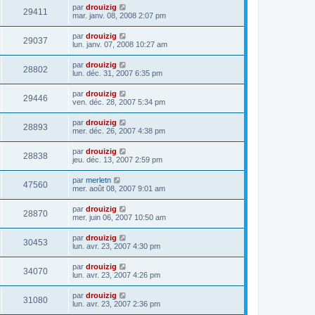
par
drouizig
29411
mar. janv. 08, 2008 2:07 pm
par
drouizig
29037
lun. janv. 07, 2008 10:27 am
par
drouizig
28802
lun. déc. 31, 2007 6:35 pm
par
drouizig
29446
ven. déc. 28, 2007 5:34 pm
par
drouizig
28893
mer. déc. 26, 2007 4:38 pm
par
drouizig
28838
jeu. déc. 13, 2007 2:59 pm
par
merletn
47560
mer. août 08, 2007 9:01 am
par
drouizig
28870
mer. juin 06, 2007 10:50 am
par
drouizig
30453
lun. avr. 23, 2007 4:30 pm
par
drouizig
34070
lun. avr. 23, 2007 4:26 pm
par
drouizig
31080
lun. avr. 23, 2007 2:36 pm