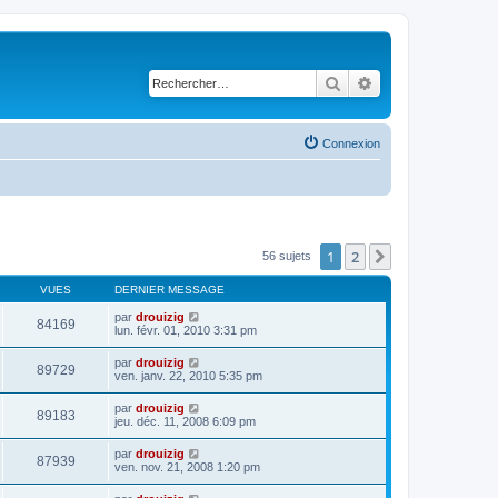
Rechercher
Recherche avancé
Connexion
1
2
Suivant
56 sujets
VUES
DERNIER MESSAGE
par
drouizig
84169
lun. févr. 01, 2010 3:31 pm
par
drouizig
89729
ven. janv. 22, 2010 5:35 pm
par
drouizig
89183
jeu. déc. 11, 2008 6:09 pm
par
drouizig
87939
ven. nov. 21, 2008 1:20 pm