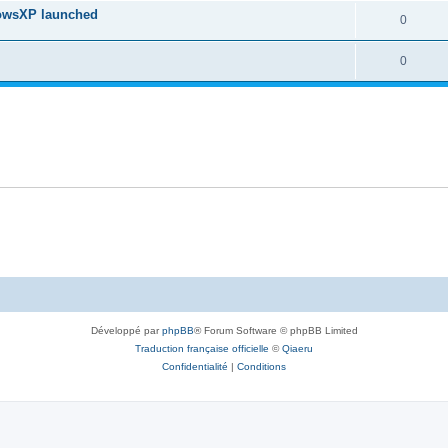
dowsXP launched
0
0
Développé par
phpBB
® Forum Software © phpBB Limited
Traduction française officielle
©
Qiaeru
Confidentialité
|
Conditions