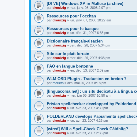
[DI-VE] Windows XP in Maltese (archive)
par
drouizig
»
mar. janv. 08, 2008 2:07 pm
Ressources pour l'occitan
par
drouizig
»
lun. janv. 07, 2008 10:27 am
Ressources pour le basque
par
drouizig
»
lun. déc. 31, 2007 6:35 pm
Dictionnaire français-alsacien
par
drouizig
»
ven. déc. 28, 2007 5:34 pm
Site sur le platt lorrain
par
drouizig
»
mer. déc. 26, 2007 4:38 pm
PAO en langue bretonne
par
drouizig
»
jeu. déc. 13, 2007 2:59 pm
WLM OSD Plugin - Traduction en breton ?
par
merletn
»
dim. mai 20, 2007 8:18 pm
[linguacorsa.net] : un situ dedicatu à a lingua c
par
drouizig
»
mer. juin 06, 2007 10:50 am
Frisian spellchecker developped by Polderland
par
drouizig
»
lun. avr. 23, 2007 4:30 pm
POLDERLAND develops Papiamentu spellcheck
par
drouizig
»
lun. avr. 23, 2007 4:26 pm
[wired] Will a Spell-Check Check Gàidhlig?
par
drouizig
»
lun. avr. 23, 2007 2:36 pm