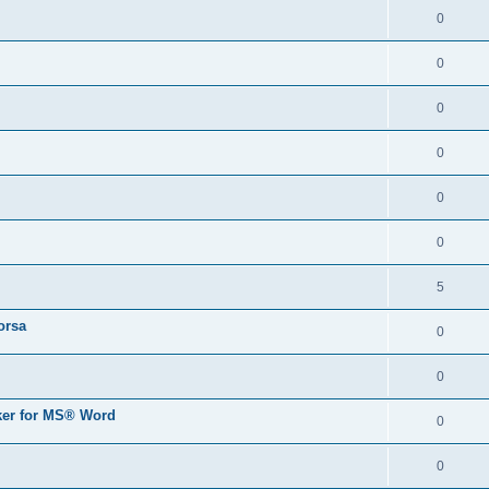
0
0
0
0
0
0
5
orsa
0
0
er for MS® Word
0
0