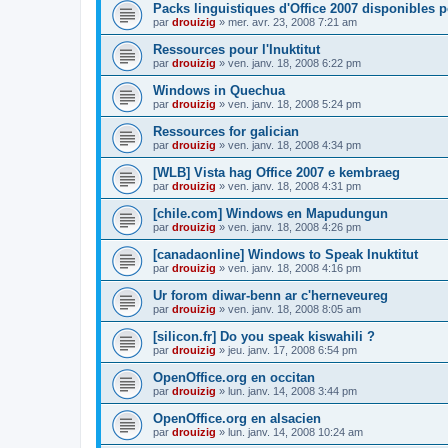
Packs linguistiques d'Office 2007 disponibles 
par
drouizig
»
mer. avr. 23, 2008 7:21 am
Ressources pour l'Inuktitut
par
drouizig
»
ven. janv. 18, 2008 6:22 pm
Windows in Quechua
par
drouizig
»
ven. janv. 18, 2008 5:24 pm
Ressources for galician
par
drouizig
»
ven. janv. 18, 2008 4:34 pm
[WLB] Vista hag Office 2007 e kembraeg
par
drouizig
»
ven. janv. 18, 2008 4:31 pm
[chile.com] Windows en Mapudungun
par
drouizig
»
ven. janv. 18, 2008 4:26 pm
[canadaonline] Windows to Speak Inuktitut
par
drouizig
»
ven. janv. 18, 2008 4:16 pm
Ur forom diwar-benn ar c'herneveureg
par
drouizig
»
ven. janv. 18, 2008 8:05 am
[silicon.fr] Do you speak kiswahili ?
par
drouizig
»
jeu. janv. 17, 2008 6:54 pm
OpenOffice.org en occitan
par
drouizig
»
lun. janv. 14, 2008 3:44 pm
OpenOffice.org en alsacien
par
drouizig
»
lun. janv. 14, 2008 10:24 am