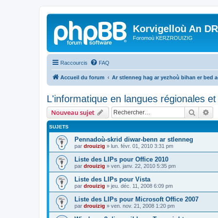
Korvigelloù An D
Foromoù KERZROUIZIG
Raccourcis
FAQ
Accueil du forum
Ar stlenneg hag ar yezhoù bihan er bed 
L'informatique en langues régionales et 
Recher
Re
Nouveau sujet
SUJETS
Pennadoù-skrid diwar-benn ar stlenneg
par
drouizig
»
lun. févr. 01, 2010 3:31 pm
Liste des LIPs pour Office 2010
par
drouizig
»
ven. janv. 22, 2010 5:35 pm
Liste des LIPs pour Vista
par
drouizig
»
jeu. déc. 11, 2008 6:09 pm
Liste des LIPs pour Microsoft Office 2007
par
drouizig
»
ven. nov. 21, 2008 1:20 pm