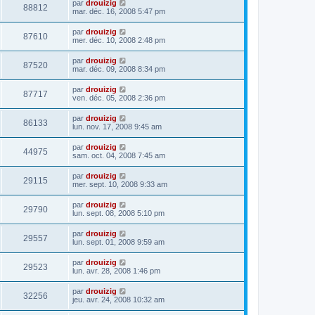
par
drouizig
88812
mar. déc. 16, 2008 5:47 pm
par
drouizig
87610
mer. déc. 10, 2008 2:48 pm
par
drouizig
87520
mar. déc. 09, 2008 8:34 pm
par
drouizig
87717
ven. déc. 05, 2008 2:36 pm
par
drouizig
86133
lun. nov. 17, 2008 9:45 am
par
drouizig
44975
sam. oct. 04, 2008 7:45 am
par
drouizig
29115
mer. sept. 10, 2008 9:33 am
par
drouizig
29790
lun. sept. 08, 2008 5:10 pm
par
drouizig
29557
lun. sept. 01, 2008 9:59 am
par
drouizig
29523
lun. avr. 28, 2008 1:46 pm
par
drouizig
32256
jeu. avr. 24, 2008 10:32 am