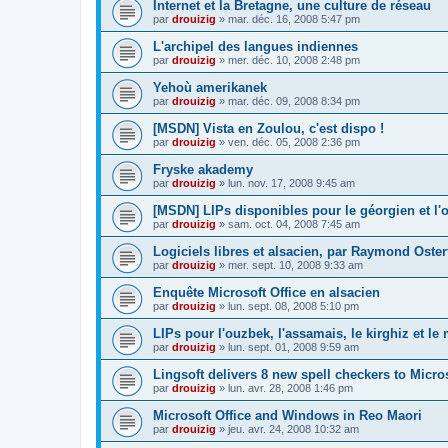
Internet et la Bretagne, une culture de réseau
par
drouizig
»
mar. déc. 16, 2008 5:47 pm
L'archipel des langues indiennes
par
drouizig
»
mer. déc. 10, 2008 2:48 pm
Yehoù amerikanek
par
drouizig
»
mar. déc. 09, 2008 8:34 pm
[MSDN] Vista en Zoulou, c'est dispo !
par
drouizig
»
ven. déc. 05, 2008 2:36 pm
Fryske akademy
par
drouizig
»
lun. nov. 17, 2008 9:45 am
[MSDN] LIPs disponibles pour le géorgien et l'o
par
drouizig
»
sam. oct. 04, 2008 7:45 am
Logiciels libres et alsacien, par Raymond Oster
par
drouizig
»
mer. sept. 10, 2008 9:33 am
Enquête Microsoft Office en alsacien
par
drouizig
»
lun. sept. 08, 2008 5:10 pm
LIPs pour l'ouzbek, l'assamais, le kirghiz et l
par
drouizig
»
lun. sept. 01, 2008 9:59 am
Lingsoft delivers 8 new spell checkers to Micro
par
drouizig
»
lun. avr. 28, 2008 1:46 pm
Microsoft Office and Windows in Reo Maori
par
drouizig
»
jeu. avr. 24, 2008 10:32 am