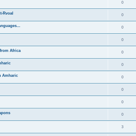
0
t-Rvoal
0
anguages...
0
0
from Africa
0
mharic
0
in Amharic
0
0
0
Lapons
0
3