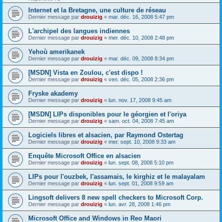
Internet et la Bretagne, une culture de réseau
Dernier message par
drouizig
«
mar. déc. 16, 2008 5:47 pm
L'archipel des langues indiennes
Dernier message par
drouizig
«
mer. déc. 10, 2008 2:48 pm
Yehoù amerikanek
Dernier message par
drouizig
«
mar. déc. 09, 2008 8:34 pm
[MSDN] Vista en Zoulou, c'est dispo !
Dernier message par
drouizig
«
ven. déc. 05, 2008 2:36 pm
Fryske akademy
Dernier message par
drouizig
«
lun. nov. 17, 2008 9:45 am
[MSDN] LIPs disponibles pour le géorgien et l'oriya
Dernier message par
drouizig
«
sam. oct. 04, 2008 7:45 am
Logiciels libres et alsacien, par Raymond Ostertag
Dernier message par
drouizig
«
mer. sept. 10, 2008 9:33 am
Enquête Microsoft Office en alsacien
Dernier message par
drouizig
«
lun. sept. 08, 2008 5:10 pm
LIPs pour l'ouzbek, l'assamais, le kirghiz et le malayalam
Dernier message par
drouizig
«
lun. sept. 01, 2008 9:59 am
Lingsoft delivers 8 new spell checkers to Microsoft Corp.
Dernier message par
drouizig
«
lun. avr. 28, 2008 1:46 pm
Microsoft Office and Windows in Reo Maori