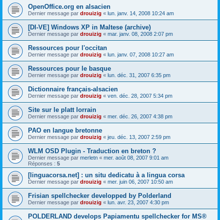
OpenOffice.org en alsacien
Dernier message par
drouizig
«
lun. janv. 14, 2008 10:24 am
[DI-VE] Windows XP in Maltese (archive)
Dernier message par
drouizig
«
mar. janv. 08, 2008 2:07 pm
Ressources pour l'occitan
Dernier message par
drouizig
«
lun. janv. 07, 2008 10:27 am
Ressources pour le basque
Dernier message par
drouizig
«
lun. déc. 31, 2007 6:35 pm
Dictionnaire français-alsacien
Dernier message par
drouizig
«
ven. déc. 28, 2007 5:34 pm
Site sur le platt lorrain
Dernier message par
drouizig
«
mer. déc. 26, 2007 4:38 pm
PAO en langue bretonne
Dernier message par
drouizig
«
jeu. déc. 13, 2007 2:59 pm
WLM OSD Plugin - Traduction en breton ?
Dernier message par
merletn
«
mer. août 08, 2007 9:01 am
Réponses :
5
[linguacorsa.net] : un situ dedicatu à a lingua corsa
Dernier message par
drouizig
«
mer. juin 06, 2007 10:50 am
Frisian spellchecker developped by Polderland
Dernier message par
drouizig
«
lun. avr. 23, 2007 4:30 pm
POLDERLAND develops Papiamentu spellchecker for MS®