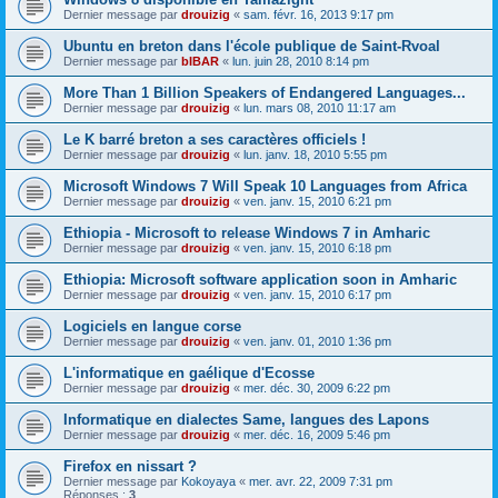
Dernier message par
drouizig
«
sam. févr. 16, 2013 9:17 pm
Ubuntu en breton dans l'école publique de Saint-Rvoal
Dernier message par
bIBAR
«
lun. juin 28, 2010 8:14 pm
More Than 1 Billion Speakers of Endangered Languages...
Dernier message par
drouizig
«
lun. mars 08, 2010 11:17 am
Le K barré breton a ses caractères officiels !
Dernier message par
drouizig
«
lun. janv. 18, 2010 5:55 pm
Microsoft Windows 7 Will Speak 10 Languages from Africa
Dernier message par
drouizig
«
ven. janv. 15, 2010 6:21 pm
Ethiopia - Microsoft to release Windows 7 in Amharic
Dernier message par
drouizig
«
ven. janv. 15, 2010 6:18 pm
Ethiopia: Microsoft software application soon in Amharic
Dernier message par
drouizig
«
ven. janv. 15, 2010 6:17 pm
Logiciels en langue corse
Dernier message par
drouizig
«
ven. janv. 01, 2010 1:36 pm
L'informatique en gaélique d'Ecosse
Dernier message par
drouizig
«
mer. déc. 30, 2009 6:22 pm
Informatique en dialectes Same, langues des Lapons
Dernier message par
drouizig
«
mer. déc. 16, 2009 5:46 pm
Firefox en nissart ?
Dernier message par
Kokoyaya
«
mer. avr. 22, 2009 7:31 pm
Réponses :
3