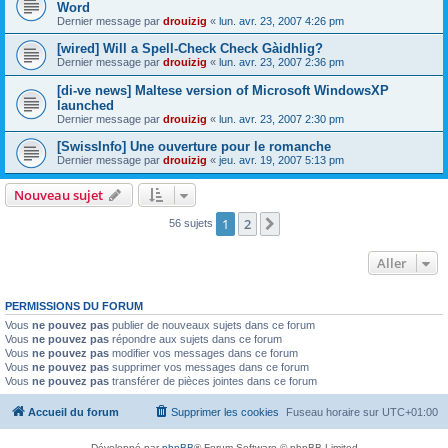
Word
Dernier message par
drouizig
«
lun. avr. 23, 2007 4:26 pm
[wired] Will a Spell-Check Check Gàidhlig?
Dernier message par
drouizig
«
lun. avr. 23, 2007 2:36 pm
[di-ve news] Maltese version of Microsoft WindowsXP
launched
Dernier message par
drouizig
«
lun. avr. 23, 2007 2:30 pm
[SwissInfo] Une ouverture pour le romanche
Dernier message par
drouizig
«
jeu. avr. 19, 2007 5:13 pm
Nouveau sujet
1
2
Suivant
56 sujets
Aller
PERMISSIONS DU FORUM
Vous
ne pouvez pas
publier de nouveaux sujets dans ce forum
Vous
ne pouvez pas
répondre aux sujets dans ce forum
Vous
ne pouvez pas
modifier vos messages dans ce forum
Vous
ne pouvez pas
supprimer vos messages dans ce forum
Vous
ne pouvez pas
transférer de pièces jointes dans ce forum
Accueil du forum
Supprimer les cookies
Fuseau horaire sur
UTC+01:00
Développé par
phpBB
® Forum Software © phpBB Limited