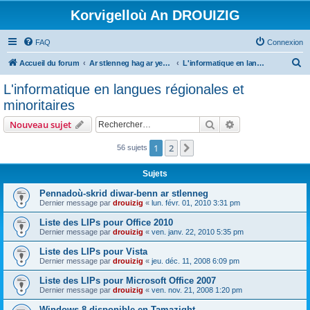
Korvigelloù An DROUIZIG
FAQ
Connexion
R
Accueil du forum
Ar stlenneg hag ar yezhoù bihan er bed a-bezh
L'informatique en langues régionales et minoritaires
e
L'informatique en langues régionales et
c
minoritaires
h
Rechercher
Recherche avanc
Nouveau sujet
e
r
1
2
Suivant
56 sujets
c
Sujets
h
Pennadoù-skrid diwar-benn ar stlenneg
e
Dernier message par
drouizig
«
lun. févr. 01, 2010 3:31 pm
r
Liste des LIPs pour Office 2010
Dernier message par
drouizig
«
ven. janv. 22, 2010 5:35 pm
Liste des LIPs pour Vista
Dernier message par
drouizig
«
jeu. déc. 11, 2008 6:09 pm
Liste des LIPs pour Microsoft Office 2007
Dernier message par
drouizig
«
ven. nov. 21, 2008 1:20 pm
Windows 8 disponible en Tamazight