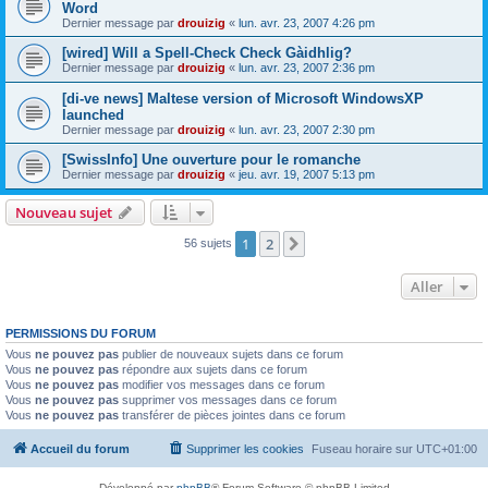
Word
Dernier message par
drouizig
«
lun. avr. 23, 2007 4:26 pm
[wired] Will a Spell-Check Check Gàidhlig?
Dernier message par
drouizig
«
lun. avr. 23, 2007 2:36 pm
[di-ve news] Maltese version of Microsoft WindowsXP
launched
Dernier message par
drouizig
«
lun. avr. 23, 2007 2:30 pm
[SwissInfo] Une ouverture pour le romanche
Dernier message par
drouizig
«
jeu. avr. 19, 2007 5:13 pm
Nouveau sujet
1
2
Suivant
56 sujets
Aller
PERMISSIONS DU FORUM
Vous
ne pouvez pas
publier de nouveaux sujets dans ce forum
Vous
ne pouvez pas
répondre aux sujets dans ce forum
Vous
ne pouvez pas
modifier vos messages dans ce forum
Vous
ne pouvez pas
supprimer vos messages dans ce forum
Vous
ne pouvez pas
transférer de pièces jointes dans ce forum
Accueil du forum
Supprimer les cookies
Fuseau horaire sur
UTC+01:00
Développé par
phpBB
® Forum Software © phpBB Limited