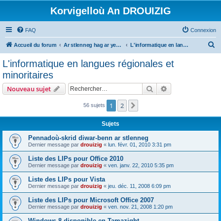
Korvigelloù An DROUIZIG
FAQ
Connexion
R
Accueil du forum
Ar stlenneg hag ar yezhoù bihan er bed a-bezh
L'informatique en langues régionales et minoritaires
e
L'informatique en langues régionales et
c
minoritaires
h
Rechercher
Recherche avanc
Nouveau sujet
e
r
1
2
Suivant
56 sujets
c
Sujets
h
Pennadoù-skrid diwar-benn ar stlenneg
e
Dernier message par
drouizig
«
lun. févr. 01, 2010 3:31 pm
r
Liste des LIPs pour Office 2010
Dernier message par
drouizig
«
ven. janv. 22, 2010 5:35 pm
Liste des LIPs pour Vista
Dernier message par
drouizig
«
jeu. déc. 11, 2008 6:09 pm
Liste des LIPs pour Microsoft Office 2007
Dernier message par
drouizig
«
ven. nov. 21, 2008 1:20 pm
Windows 8 disponible en Tamazight