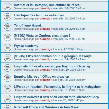
Internet et la Bretagne, une culture de réseau
Dernier message par
drouizig
«
mar. déc. 16, 2008 5:47 pm
L'archipel des langues indiennes
Dernier message par
drouizig
«
mer. déc. 10, 2008 2:48 pm
Yehoù amerikanek
Dernier message par
drouizig
«
mar. déc. 09, 2008 8:34 pm
[MSDN] Vista en Zoulou, c'est dispo !
Dernier message par
drouizig
«
ven. déc. 05, 2008 2:36 pm
Fryske akademy
Dernier message par
drouizig
«
lun. nov. 17, 2008 9:45 am
[MSDN] LIPs disponibles pour le géorgien et l'oriya
Dernier message par
drouizig
«
sam. oct. 04, 2008 7:45 am
Logiciels libres et alsacien, par Raymond Ostertag
Dernier message par
drouizig
«
mer. sept. 10, 2008 9:33 am
Enquête Microsoft Office en alsacien
Dernier message par
drouizig
«
lun. sept. 08, 2008 5:10 pm
LIPs pour l'ouzbek, l'assamais, le kirghiz et le malayalam
Dernier message par
drouizig
«
lun. sept. 01, 2008 9:59 am
Lingsoft delivers 8 new spell checkers to Microsoft Corp.
Dernier message par
drouizig
«
lun. avr. 28, 2008 1:46 pm
Microsoft Office and Windows in Reo Maori