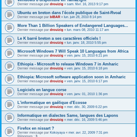
Dernier message par
drouizig
«
sam. févr. 16, 2013 9:17 pm
Ubuntu en breton dans l'école publique de Saint-Rvoal
Dernier message par
bIBAR
«
lun. juin 28, 2010 8:14 pm
More Than 1 Billion Speakers of Endangered Languages...
Dernier message par
drouizig
«
lun. mars 08, 2010 11:17 am
Le K barré breton a ses caractères officiels !
Dernier message par
drouizig
«
lun. janv. 18, 2010 5:55 pm
Microsoft Windows 7 Will Speak 10 Languages from Africa
Dernier message par
drouizig
«
ven. janv. 15, 2010 6:21 pm
Ethiopia - Microsoft to release Windows 7 in Amharic
Dernier message par
drouizig
«
ven. janv. 15, 2010 6:18 pm
Ethiopia: Microsoft software application soon in Amharic
Dernier message par
drouizig
«
ven. janv. 15, 2010 6:17 pm
Logiciels en langue corse
Dernier message par
drouizig
«
ven. janv. 01, 2010 1:36 pm
L'informatique en gaélique d'Ecosse
Dernier message par
drouizig
«
mer. déc. 30, 2009 6:22 pm
Informatique en dialectes Same, langues des Lapons
Dernier message par
drouizig
«
mer. déc. 16, 2009 5:46 pm
Firefox en nissart ?
Dernier message par
Kokoyaya
«
mer. avr. 22, 2009 7:31 pm
Réponses :
3