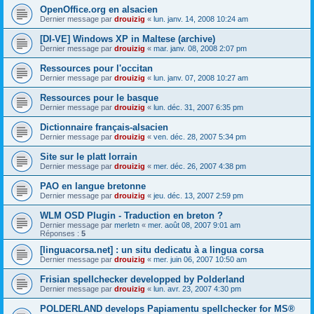
OpenOffice.org en alsacien
Dernier message par
drouizig
«
lun. janv. 14, 2008 10:24 am
[DI-VE] Windows XP in Maltese (archive)
Dernier message par
drouizig
«
mar. janv. 08, 2008 2:07 pm
Ressources pour l'occitan
Dernier message par
drouizig
«
lun. janv. 07, 2008 10:27 am
Ressources pour le basque
Dernier message par
drouizig
«
lun. déc. 31, 2007 6:35 pm
Dictionnaire français-alsacien
Dernier message par
drouizig
«
ven. déc. 28, 2007 5:34 pm
Site sur le platt lorrain
Dernier message par
drouizig
«
mer. déc. 26, 2007 4:38 pm
PAO en langue bretonne
Dernier message par
drouizig
«
jeu. déc. 13, 2007 2:59 pm
WLM OSD Plugin - Traduction en breton ?
Dernier message par
merletn
«
mer. août 08, 2007 9:01 am
Réponses :
5
[linguacorsa.net] : un situ dedicatu à a lingua corsa
Dernier message par
drouizig
«
mer. juin 06, 2007 10:50 am
Frisian spellchecker developped by Polderland
Dernier message par
drouizig
«
lun. avr. 23, 2007 4:30 pm
POLDERLAND develops Papiamentu spellchecker for MS®