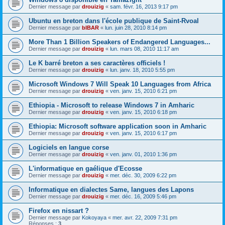
Dernier message par
drouizig
«
sam. févr. 16, 2013 9:17 pm
Ubuntu en breton dans l'école publique de Saint-Rvoal
Dernier message par
bIBAR
«
lun. juin 28, 2010 8:14 pm
More Than 1 Billion Speakers of Endangered Languages...
Dernier message par
drouizig
«
lun. mars 08, 2010 11:17 am
Le K barré breton a ses caractères officiels !
Dernier message par
drouizig
«
lun. janv. 18, 2010 5:55 pm
Microsoft Windows 7 Will Speak 10 Languages from Africa
Dernier message par
drouizig
«
ven. janv. 15, 2010 6:21 pm
Ethiopia - Microsoft to release Windows 7 in Amharic
Dernier message par
drouizig
«
ven. janv. 15, 2010 6:18 pm
Ethiopia: Microsoft software application soon in Amharic
Dernier message par
drouizig
«
ven. janv. 15, 2010 6:17 pm
Logiciels en langue corse
Dernier message par
drouizig
«
ven. janv. 01, 2010 1:36 pm
L'informatique en gaélique d'Ecosse
Dernier message par
drouizig
«
mer. déc. 30, 2009 6:22 pm
Informatique en dialectes Same, langues des Lapons
Dernier message par
drouizig
«
mer. déc. 16, 2009 5:46 pm
Firefox en nissart ?
Dernier message par
Kokoyaya
«
mer. avr. 22, 2009 7:31 pm
Réponses :
3