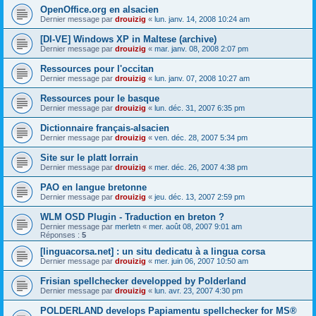
OpenOffice.org en alsacien
Dernier message par
drouizig
«
lun. janv. 14, 2008 10:24 am
[DI-VE] Windows XP in Maltese (archive)
Dernier message par
drouizig
«
mar. janv. 08, 2008 2:07 pm
Ressources pour l'occitan
Dernier message par
drouizig
«
lun. janv. 07, 2008 10:27 am
Ressources pour le basque
Dernier message par
drouizig
«
lun. déc. 31, 2007 6:35 pm
Dictionnaire français-alsacien
Dernier message par
drouizig
«
ven. déc. 28, 2007 5:34 pm
Site sur le platt lorrain
Dernier message par
drouizig
«
mer. déc. 26, 2007 4:38 pm
PAO en langue bretonne
Dernier message par
drouizig
«
jeu. déc. 13, 2007 2:59 pm
WLM OSD Plugin - Traduction en breton ?
Dernier message par
merletn
«
mer. août 08, 2007 9:01 am
Réponses :
5
[linguacorsa.net] : un situ dedicatu à a lingua corsa
Dernier message par
drouizig
«
mer. juin 06, 2007 10:50 am
Frisian spellchecker developped by Polderland
Dernier message par
drouizig
«
lun. avr. 23, 2007 4:30 pm
POLDERLAND develops Papiamentu spellchecker for MS®