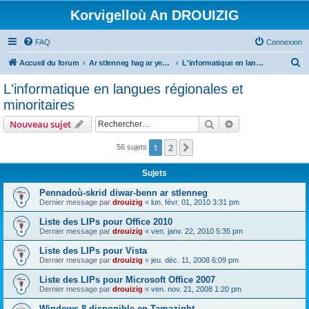
Korvigelloù An DROUIZIG
FAQ
Connexion
R
Accueil du forum
Ar stlenneg hag ar yezhoù bihan er bed a-bezh
L'informatique en langues régionales et minoritaires
e
L'informatique en langues régionales et
c
minoritaires
h
Rechercher
Recherche avanc
Nouveau sujet
e
r
1
2
Suivant
56 sujets
c
Sujets
h
Pennadoù-skrid diwar-benn ar stlenneg
e
Dernier message par
drouizig
«
lun. févr. 01, 2010 3:31 pm
r
Liste des LIPs pour Office 2010
Dernier message par
drouizig
«
ven. janv. 22, 2010 5:35 pm
Liste des LIPs pour Vista
Dernier message par
drouizig
«
jeu. déc. 11, 2008 6:09 pm
Liste des LIPs pour Microsoft Office 2007
Dernier message par
drouizig
«
ven. nov. 21, 2008 1:20 pm
Windows 8 disponible en Tamazight