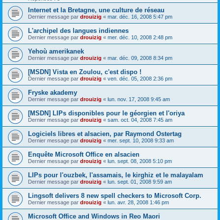
Internet et la Bretagne, une culture de réseau
Dernier message par
drouizig
«
mar. déc. 16, 2008 5:47 pm
L'archipel des langues indiennes
Dernier message par
drouizig
«
mer. déc. 10, 2008 2:48 pm
Yehoù amerikanek
Dernier message par
drouizig
«
mar. déc. 09, 2008 8:34 pm
[MSDN] Vista en Zoulou, c'est dispo !
Dernier message par
drouizig
«
ven. déc. 05, 2008 2:36 pm
Fryske akademy
Dernier message par
drouizig
«
lun. nov. 17, 2008 9:45 am
[MSDN] LIPs disponibles pour le géorgien et l'oriya
Dernier message par
drouizig
«
sam. oct. 04, 2008 7:45 am
Logiciels libres et alsacien, par Raymond Ostertag
Dernier message par
drouizig
«
mer. sept. 10, 2008 9:33 am
Enquête Microsoft Office en alsacien
Dernier message par
drouizig
«
lun. sept. 08, 2008 5:10 pm
LIPs pour l'ouzbek, l'assamais, le kirghiz et le malayalam
Dernier message par
drouizig
«
lun. sept. 01, 2008 9:59 am
Lingsoft delivers 8 new spell checkers to Microsoft Corp.
Dernier message par
drouizig
«
lun. avr. 28, 2008 1:46 pm
Microsoft Office and Windows in Reo Maori