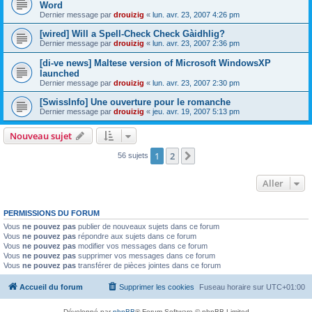
Word
Dernier message par
drouizig
«
lun. avr. 23, 2007 4:26 pm
[wired] Will a Spell-Check Check Gàidhlig?
Dernier message par
drouizig
«
lun. avr. 23, 2007 2:36 pm
[di-ve news] Maltese version of Microsoft WindowsXP
launched
Dernier message par
drouizig
«
lun. avr. 23, 2007 2:30 pm
[SwissInfo] Une ouverture pour le romanche
Dernier message par
drouizig
«
jeu. avr. 19, 2007 5:13 pm
Nouveau sujet
1
2
Suivant
56 sujets
Aller
PERMISSIONS DU FORUM
Vous
ne pouvez pas
publier de nouveaux sujets dans ce forum
Vous
ne pouvez pas
répondre aux sujets dans ce forum
Vous
ne pouvez pas
modifier vos messages dans ce forum
Vous
ne pouvez pas
supprimer vos messages dans ce forum
Vous
ne pouvez pas
transférer de pièces jointes dans ce forum
Accueil du forum
Supprimer les cookies
Fuseau horaire sur
UTC+01:00
Développé par
phpBB
® Forum Software © phpBB Limited