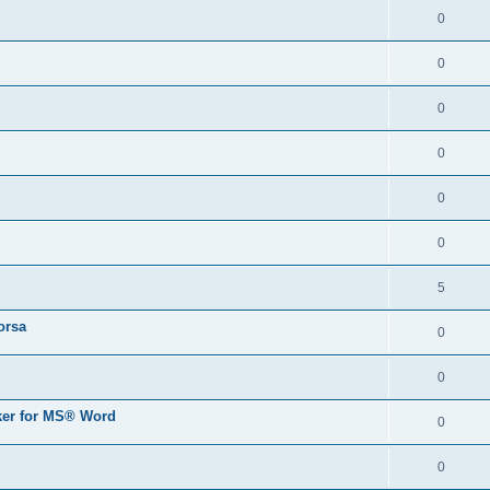
0
0
0
0
0
0
5
orsa
0
0
er for MS® Word
0
0