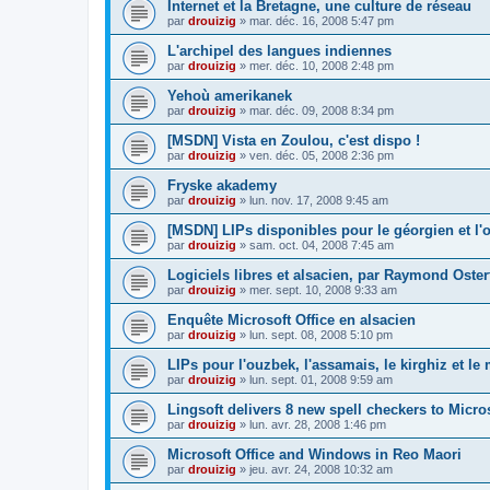
Internet et la Bretagne, une culture de réseau
par
drouizig
»
mar. déc. 16, 2008 5:47 pm
L'archipel des langues indiennes
par
drouizig
»
mer. déc. 10, 2008 2:48 pm
Yehoù amerikanek
par
drouizig
»
mar. déc. 09, 2008 8:34 pm
[MSDN] Vista en Zoulou, c'est dispo !
par
drouizig
»
ven. déc. 05, 2008 2:36 pm
Fryske akademy
par
drouizig
»
lun. nov. 17, 2008 9:45 am
[MSDN] LIPs disponibles pour le géorgien et l'o
par
drouizig
»
sam. oct. 04, 2008 7:45 am
Logiciels libres et alsacien, par Raymond Oster
par
drouizig
»
mer. sept. 10, 2008 9:33 am
Enquête Microsoft Office en alsacien
par
drouizig
»
lun. sept. 08, 2008 5:10 pm
LIPs pour l'ouzbek, l'assamais, le kirghiz et l
par
drouizig
»
lun. sept. 01, 2008 9:59 am
Lingsoft delivers 8 new spell checkers to Micro
par
drouizig
»
lun. avr. 28, 2008 1:46 pm
Microsoft Office and Windows in Reo Maori
par
drouizig
»
jeu. avr. 24, 2008 10:32 am