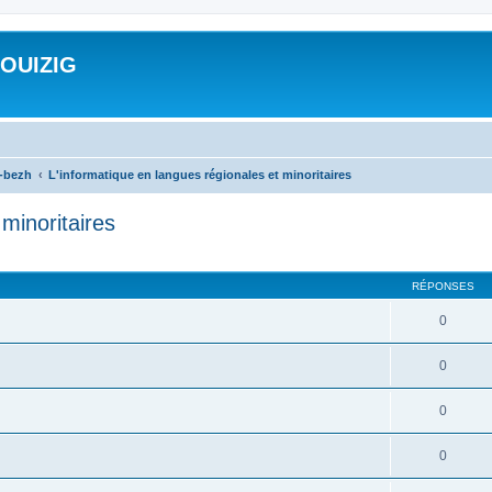
ROUIZIG
a-bezh
L'informatique en langues régionales et minoritaires
minoritaires
cher
cherche avancée
RÉPONSES
0
0
0
0