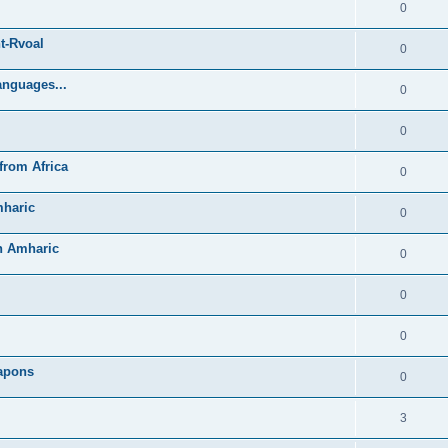
0
t-Rvoal
0
anguages...
0
0
from Africa
0
mharic
0
in Amharic
0
0
0
Lapons
0
3