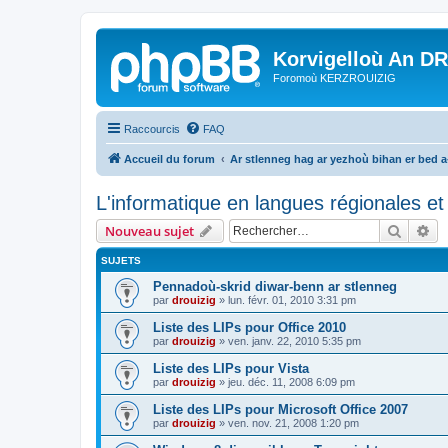
Korvigelloù An D
Foromoù KERZROUIZIG
Raccourcis
FAQ
Accueil du forum
Ar stlenneg hag ar yezhoù bihan er bed 
L'informatique en langues régionales et 
Recher
Re
Nouveau sujet
SUJETS
Pennadoù-skrid diwar-benn ar stlenneg
par
drouizig
»
lun. févr. 01, 2010 3:31 pm
Liste des LIPs pour Office 2010
par
drouizig
»
ven. janv. 22, 2010 5:35 pm
Liste des LIPs pour Vista
par
drouizig
»
jeu. déc. 11, 2008 6:09 pm
Liste des LIPs pour Microsoft Office 2007
par
drouizig
»
ven. nov. 21, 2008 1:20 pm