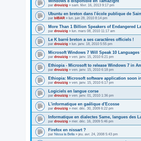
Windows 8 disponible en Tamazight
par
drouizig
»
sam. févr. 16, 2013 9:17 pm
Ubuntu en breton dans l'école publique de Sain
par
bIBAR
»
lun. juin 28, 2010 8:14 pm
More Than 1 Billion Speakers of Endangered L
par
drouizig
»
lun. mars 08, 2010 11:17 am
Le K barré breton a ses caractères officiels !
par
drouizig
»
lun. janv. 18, 2010 5:55 pm
Microsoft Windows 7 Will Speak 10 Languages 
par
drouizig
»
ven. janv. 15, 2010 6:21 pm
Ethiopia - Microsoft to release Windows 7 in A
par
drouizig
»
ven. janv. 15, 2010 6:18 pm
Ethiopia: Microsoft software application soon 
par
drouizig
»
ven. janv. 15, 2010 6:17 pm
Logiciels en langue corse
par
drouizig
»
ven. janv. 01, 2010 1:36 pm
L'informatique en gaélique d'Ecosse
par
drouizig
»
mer. déc. 30, 2009 6:22 pm
Informatique en dialectes Same, langues des 
par
drouizig
»
mer. déc. 16, 2009 5:46 pm
Firefox en nissart ?
par
Nissa la Bella
»
jeu. avr. 24, 2008 5:43 pm