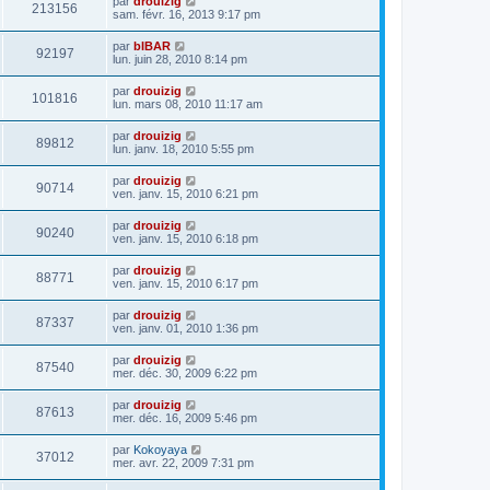
par
drouizig
213156
sam. févr. 16, 2013 9:17 pm
par
bIBAR
92197
lun. juin 28, 2010 8:14 pm
par
drouizig
101816
lun. mars 08, 2010 11:17 am
par
drouizig
89812
lun. janv. 18, 2010 5:55 pm
par
drouizig
90714
ven. janv. 15, 2010 6:21 pm
par
drouizig
90240
ven. janv. 15, 2010 6:18 pm
par
drouizig
88771
ven. janv. 15, 2010 6:17 pm
par
drouizig
87337
ven. janv. 01, 2010 1:36 pm
par
drouizig
87540
mer. déc. 30, 2009 6:22 pm
par
drouizig
87613
mer. déc. 16, 2009 5:46 pm
par
Kokoyaya
37012
mer. avr. 22, 2009 7:31 pm