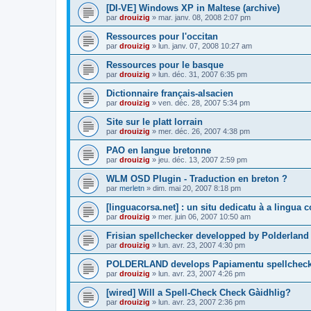
[DI-VE] Windows XP in Maltese (archive)
par
drouizig
»
mar. janv. 08, 2008 2:07 pm
Ressources pour l'occitan
par
drouizig
»
lun. janv. 07, 2008 10:27 am
Ressources pour le basque
par
drouizig
»
lun. déc. 31, 2007 6:35 pm
Dictionnaire français-alsacien
par
drouizig
»
ven. déc. 28, 2007 5:34 pm
Site sur le platt lorrain
par
drouizig
»
mer. déc. 26, 2007 4:38 pm
PAO en langue bretonne
par
drouizig
»
jeu. déc. 13, 2007 2:59 pm
WLM OSD Plugin - Traduction en breton ?
par
merletn
»
dim. mai 20, 2007 8:18 pm
[linguacorsa.net] : un situ dedicatu à a lingua c
par
drouizig
»
mer. juin 06, 2007 10:50 am
Frisian spellchecker developped by Polderland
par
drouizig
»
lun. avr. 23, 2007 4:30 pm
POLDERLAND develops Papiamentu spellcheck
par
drouizig
»
lun. avr. 23, 2007 4:26 pm
[wired] Will a Spell-Check Check Gàidhlig?
par
drouizig
»
lun. avr. 23, 2007 2:36 pm