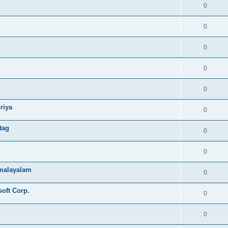
0
0
0
0
0
riya
0
tag
0
0
e malayalam
0
soft Corp.
0
0