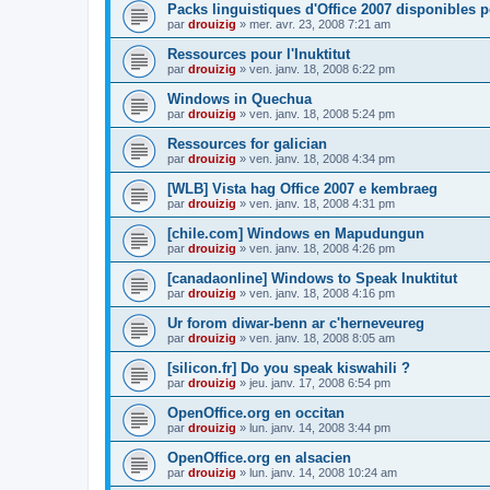
Packs linguistiques d'Office 2007 disponibles 
par
drouizig
»
mer. avr. 23, 2008 7:21 am
Ressources pour l'Inuktitut
par
drouizig
»
ven. janv. 18, 2008 6:22 pm
Windows in Quechua
par
drouizig
»
ven. janv. 18, 2008 5:24 pm
Ressources for galician
par
drouizig
»
ven. janv. 18, 2008 4:34 pm
[WLB] Vista hag Office 2007 e kembraeg
par
drouizig
»
ven. janv. 18, 2008 4:31 pm
[chile.com] Windows en Mapudungun
par
drouizig
»
ven. janv. 18, 2008 4:26 pm
[canadaonline] Windows to Speak Inuktitut
par
drouizig
»
ven. janv. 18, 2008 4:16 pm
Ur forom diwar-benn ar c'herneveureg
par
drouizig
»
ven. janv. 18, 2008 8:05 am
[silicon.fr] Do you speak kiswahili ?
par
drouizig
»
jeu. janv. 17, 2008 6:54 pm
OpenOffice.org en occitan
par
drouizig
»
lun. janv. 14, 2008 3:44 pm
OpenOffice.org en alsacien
par
drouizig
»
lun. janv. 14, 2008 10:24 am