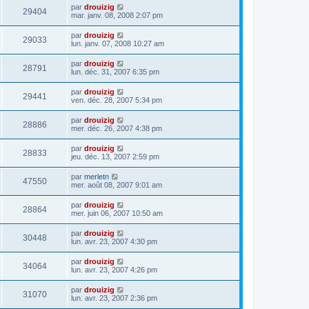
par
drouizig
29404
mar. janv. 08, 2008 2:07 pm
par
drouizig
29033
lun. janv. 07, 2008 10:27 am
par
drouizig
28791
lun. déc. 31, 2007 6:35 pm
par
drouizig
29441
ven. déc. 28, 2007 5:34 pm
par
drouizig
28886
mer. déc. 26, 2007 4:38 pm
par
drouizig
28833
jeu. déc. 13, 2007 2:59 pm
par
merletn
47550
mer. août 08, 2007 9:01 am
par
drouizig
28864
mer. juin 06, 2007 10:50 am
par
drouizig
30448
lun. avr. 23, 2007 4:30 pm
par
drouizig
34064
lun. avr. 23, 2007 4:26 pm
par
drouizig
31070
lun. avr. 23, 2007 2:36 pm