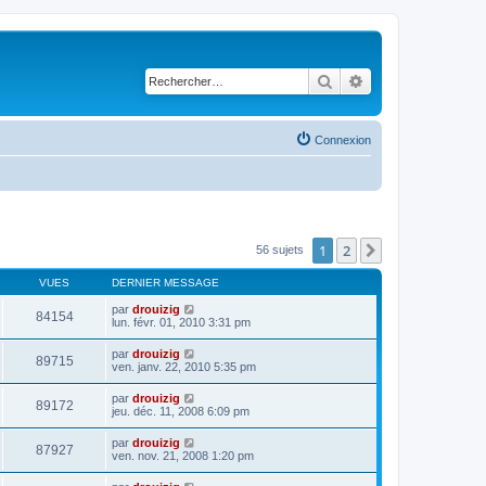
Rechercher
Recherche avancé
Connexion
1
2
Suivant
56 sujets
VUES
DERNIER MESSAGE
par
drouizig
84154
lun. févr. 01, 2010 3:31 pm
par
drouizig
89715
ven. janv. 22, 2010 5:35 pm
par
drouizig
89172
jeu. déc. 11, 2008 6:09 pm
par
drouizig
87927
ven. nov. 21, 2008 1:20 pm