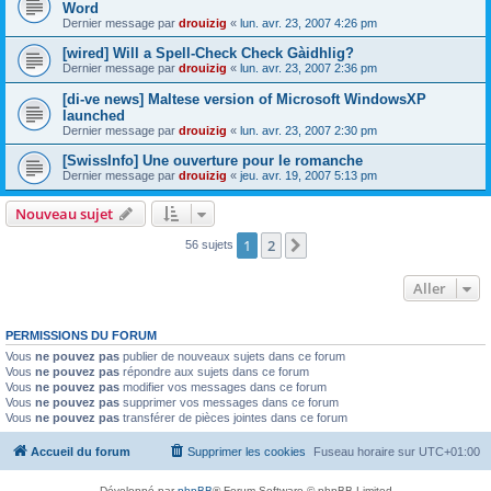
Word
Dernier message par
drouizig
«
lun. avr. 23, 2007 4:26 pm
[wired] Will a Spell-Check Check Gàidhlig?
Dernier message par
drouizig
«
lun. avr. 23, 2007 2:36 pm
[di-ve news] Maltese version of Microsoft WindowsXP
launched
Dernier message par
drouizig
«
lun. avr. 23, 2007 2:30 pm
[SwissInfo] Une ouverture pour le romanche
Dernier message par
drouizig
«
jeu. avr. 19, 2007 5:13 pm
Nouveau sujet
1
2
Suivant
56 sujets
Aller
PERMISSIONS DU FORUM
Vous
ne pouvez pas
publier de nouveaux sujets dans ce forum
Vous
ne pouvez pas
répondre aux sujets dans ce forum
Vous
ne pouvez pas
modifier vos messages dans ce forum
Vous
ne pouvez pas
supprimer vos messages dans ce forum
Vous
ne pouvez pas
transférer de pièces jointes dans ce forum
Accueil du forum
Supprimer les cookies
Fuseau horaire sur
UTC+01:00
Développé par
phpBB
® Forum Software © phpBB Limited