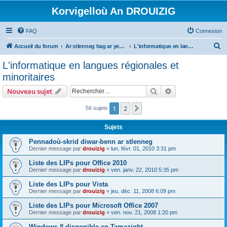
Korvigelloù An DROUIZIG
FAQ
Connexion
R
Accueil du forum
Ar stlenneg hag ar yezhoù bihan er bed a-bezh
L'informatique en langues régionales et minoritaires
e
L'informatique en langues régionales et
c
minoritaires
h
Rechercher
Recherche avanc
Nouveau sujet
e
r
1
2
Suivant
56 sujets
c
Sujets
h
Pennadoù-skrid diwar-benn ar stlenneg
e
Dernier message par
drouizig
«
lun. févr. 01, 2010 3:31 pm
r
Liste des LIPs pour Office 2010
Dernier message par
drouizig
«
ven. janv. 22, 2010 5:35 pm
Liste des LIPs pour Vista
Dernier message par
drouizig
«
jeu. déc. 11, 2008 6:09 pm
Liste des LIPs pour Microsoft Office 2007
Dernier message par
drouizig
«
ven. nov. 21, 2008 1:20 pm
Windows 8 disponible en Tamazight