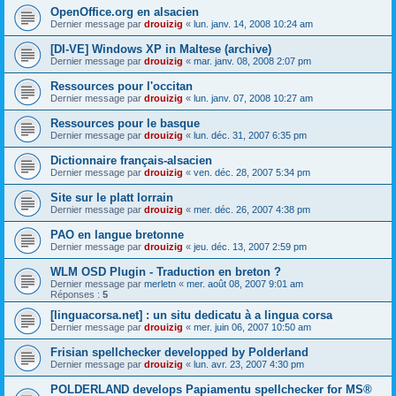
OpenOffice.org en alsacien
Dernier message par
drouizig
«
lun. janv. 14, 2008 10:24 am
[DI-VE] Windows XP in Maltese (archive)
Dernier message par
drouizig
«
mar. janv. 08, 2008 2:07 pm
Ressources pour l'occitan
Dernier message par
drouizig
«
lun. janv. 07, 2008 10:27 am
Ressources pour le basque
Dernier message par
drouizig
«
lun. déc. 31, 2007 6:35 pm
Dictionnaire français-alsacien
Dernier message par
drouizig
«
ven. déc. 28, 2007 5:34 pm
Site sur le platt lorrain
Dernier message par
drouizig
«
mer. déc. 26, 2007 4:38 pm
PAO en langue bretonne
Dernier message par
drouizig
«
jeu. déc. 13, 2007 2:59 pm
WLM OSD Plugin - Traduction en breton ?
Dernier message par
merletn
«
mer. août 08, 2007 9:01 am
Réponses :
5
[linguacorsa.net] : un situ dedicatu à a lingua corsa
Dernier message par
drouizig
«
mer. juin 06, 2007 10:50 am
Frisian spellchecker developped by Polderland
Dernier message par
drouizig
«
lun. avr. 23, 2007 4:30 pm
POLDERLAND develops Papiamentu spellchecker for MS®