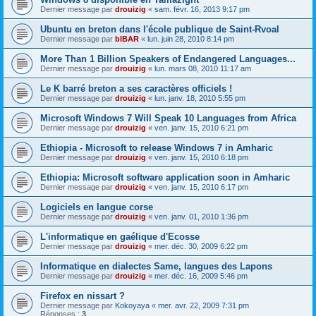
Dernier message par
drouizig
«
sam. févr. 16, 2013 9:17 pm
Ubuntu en breton dans l'école publique de Saint-Rvoal
Dernier message par
bIBAR
«
lun. juin 28, 2010 8:14 pm
More Than 1 Billion Speakers of Endangered Languages...
Dernier message par
drouizig
«
lun. mars 08, 2010 11:17 am
Le K barré breton a ses caractères officiels !
Dernier message par
drouizig
«
lun. janv. 18, 2010 5:55 pm
Microsoft Windows 7 Will Speak 10 Languages from Africa
Dernier message par
drouizig
«
ven. janv. 15, 2010 6:21 pm
Ethiopia - Microsoft to release Windows 7 in Amharic
Dernier message par
drouizig
«
ven. janv. 15, 2010 6:18 pm
Ethiopia: Microsoft software application soon in Amharic
Dernier message par
drouizig
«
ven. janv. 15, 2010 6:17 pm
Logiciels en langue corse
Dernier message par
drouizig
«
ven. janv. 01, 2010 1:36 pm
L'informatique en gaélique d'Ecosse
Dernier message par
drouizig
«
mer. déc. 30, 2009 6:22 pm
Informatique en dialectes Same, langues des Lapons
Dernier message par
drouizig
«
mer. déc. 16, 2009 5:46 pm
Firefox en nissart ?
Dernier message par
Kokoyaya
«
mer. avr. 22, 2009 7:31 pm
Réponses :
3