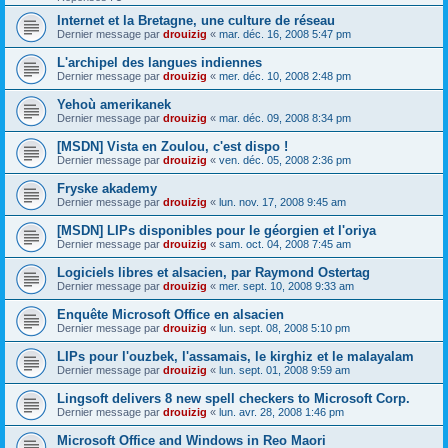
Internet et la Bretagne, une culture de réseau
Dernier message par
drouizig
«
mar. déc. 16, 2008 5:47 pm
L'archipel des langues indiennes
Dernier message par
drouizig
«
mer. déc. 10, 2008 2:48 pm
Yehoù amerikanek
Dernier message par
drouizig
«
mar. déc. 09, 2008 8:34 pm
[MSDN] Vista en Zoulou, c'est dispo !
Dernier message par
drouizig
«
ven. déc. 05, 2008 2:36 pm
Fryske akademy
Dernier message par
drouizig
«
lun. nov. 17, 2008 9:45 am
[MSDN] LIPs disponibles pour le géorgien et l'oriya
Dernier message par
drouizig
«
sam. oct. 04, 2008 7:45 am
Logiciels libres et alsacien, par Raymond Ostertag
Dernier message par
drouizig
«
mer. sept. 10, 2008 9:33 am
Enquête Microsoft Office en alsacien
Dernier message par
drouizig
«
lun. sept. 08, 2008 5:10 pm
LIPs pour l'ouzbek, l'assamais, le kirghiz et le malayalam
Dernier message par
drouizig
«
lun. sept. 01, 2008 9:59 am
Lingsoft delivers 8 new spell checkers to Microsoft Corp.
Dernier message par
drouizig
«
lun. avr. 28, 2008 1:46 pm
Microsoft Office and Windows in Reo Maori