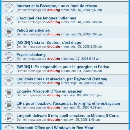
Internet et la Bretagne, une culture de réseau
Dernier message par
drouizig
«
mar. déc. 16, 2008 5:47 pm
L'archipel des langues indiennes
Dernier message par
drouizig
«
mer. déc. 10, 2008 2:48 pm
Yehoù amerikanek
Dernier message par
drouizig
«
mar. déc. 09, 2008 8:34 pm
[MSDN] Vista en Zoulou, c'est dispo !
Dernier message par
drouizig
«
ven. déc. 05, 2008 2:36 pm
Fryske akademy
Dernier message par
drouizig
«
lun. nov. 17, 2008 9:45 am
[MSDN] LIPs disponibles pour le géorgien et l'oriya
Dernier message par
drouizig
«
sam. oct. 04, 2008 7:45 am
Logiciels libres et alsacien, par Raymond Ostertag
Dernier message par
drouizig
«
mer. sept. 10, 2008 9:33 am
Enquête Microsoft Office en alsacien
Dernier message par
drouizig
«
lun. sept. 08, 2008 5:10 pm
LIPs pour l'ouzbek, l'assamais, le kirghiz et le malayalam
Dernier message par
drouizig
«
lun. sept. 01, 2008 9:59 am
Lingsoft delivers 8 new spell checkers to Microsoft Corp.
Dernier message par
drouizig
«
lun. avr. 28, 2008 1:46 pm
Microsoft Office and Windows in Reo Maori