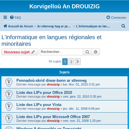
Korvigelloù An DROUIZIG
FAQ
Connexion
R
Accueil du forum
Ar stlenneg hag ar yezhoù bihan er bed a-bezh
L'informatique en langues régionales et minoritaires
e
L'informatique en langues régionales et
c
minoritaires
h
Rechercher
Recherche avanc
Nouveau sujet
e
r
1
2
Suivant
56 sujets
c
Sujets
h
Pennadoù-skrid diwar-benn ar stlenneg
e
Dernier message par
drouizig
«
lun. févr. 01, 2010 3:31 pm
r
Liste des LIPs pour Office 2010
Dernier message par
drouizig
«
ven. janv. 22, 2010 5:35 pm
Liste des LIPs pour Vista
Dernier message par
drouizig
«
jeu. déc. 11, 2008 6:09 pm
Liste des LIPs pour Microsoft Office 2007
Dernier message par
drouizig
«
ven. nov. 21, 2008 1:20 pm
Windows 8 disponible en Tamazight