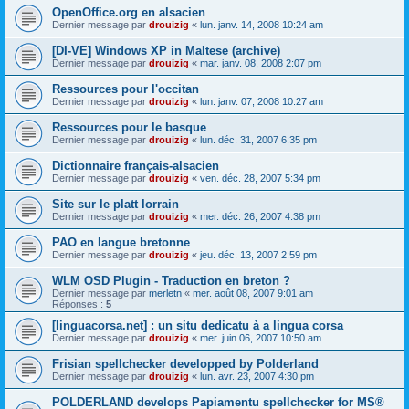
OpenOffice.org en alsacien
Dernier message par
drouizig
«
lun. janv. 14, 2008 10:24 am
[DI-VE] Windows XP in Maltese (archive)
Dernier message par
drouizig
«
mar. janv. 08, 2008 2:07 pm
Ressources pour l'occitan
Dernier message par
drouizig
«
lun. janv. 07, 2008 10:27 am
Ressources pour le basque
Dernier message par
drouizig
«
lun. déc. 31, 2007 6:35 pm
Dictionnaire français-alsacien
Dernier message par
drouizig
«
ven. déc. 28, 2007 5:34 pm
Site sur le platt lorrain
Dernier message par
drouizig
«
mer. déc. 26, 2007 4:38 pm
PAO en langue bretonne
Dernier message par
drouizig
«
jeu. déc. 13, 2007 2:59 pm
WLM OSD Plugin - Traduction en breton ?
Dernier message par
merletn
«
mer. août 08, 2007 9:01 am
Réponses :
5
[linguacorsa.net] : un situ dedicatu à a lingua corsa
Dernier message par
drouizig
«
mer. juin 06, 2007 10:50 am
Frisian spellchecker developped by Polderland
Dernier message par
drouizig
«
lun. avr. 23, 2007 4:30 pm
POLDERLAND develops Papiamentu spellchecker for MS®