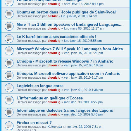
Dernier message par
drouizig
«
sam. févr. 16, 2013 9:17 pm
Ubuntu en breton dans l'école publique de Saint-Rvoal
Dernier message par
bIBAR
«
lun. juin 28, 2010 8:14 pm
More Than 1 Billion Speakers of Endangered Languages...
Dernier message par
drouizig
«
lun. mars 08, 2010 11:17 am
Le K barré breton a ses caractères officiels !
Dernier message par
drouizig
«
lun. janv. 18, 2010 5:55 pm
Microsoft Windows 7 Will Speak 10 Languages from Africa
Dernier message par
drouizig
«
ven. janv. 15, 2010 6:21 pm
Ethiopia - Microsoft to release Windows 7 in Amharic
Dernier message par
drouizig
«
ven. janv. 15, 2010 6:18 pm
Ethiopia: Microsoft software application soon in Amharic
Dernier message par
drouizig
«
ven. janv. 15, 2010 6:17 pm
Logiciels en langue corse
Dernier message par
drouizig
«
ven. janv. 01, 2010 1:36 pm
L'informatique en gaélique d'Ecosse
Dernier message par
drouizig
«
mer. déc. 30, 2009 6:22 pm
Informatique en dialectes Same, langues des Lapons
Dernier message par
drouizig
«
mer. déc. 16, 2009 5:46 pm
Firefox en nissart ?
Dernier message par
Kokoyaya
«
mer. avr. 22, 2009 7:31 pm
Réponses :
3