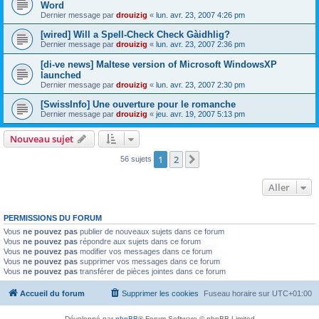
Word
Dernier message par
drouizig
«
lun. avr. 23, 2007 4:26 pm
[wired] Will a Spell-Check Check Gàidhlig?
Dernier message par
drouizig
«
lun. avr. 23, 2007 2:36 pm
[di-ve news] Maltese version of Microsoft WindowsXP
launched
Dernier message par
drouizig
«
lun. avr. 23, 2007 2:30 pm
[SwissInfo] Une ouverture pour le romanche
Dernier message par
drouizig
«
jeu. avr. 19, 2007 5:13 pm
Nouveau sujet
1
2
Suivant
56 sujets
Aller
PERMISSIONS DU FORUM
Vous
ne pouvez pas
publier de nouveaux sujets dans ce forum
Vous
ne pouvez pas
répondre aux sujets dans ce forum
Vous
ne pouvez pas
modifier vos messages dans ce forum
Vous
ne pouvez pas
supprimer vos messages dans ce forum
Vous
ne pouvez pas
transférer de pièces jointes dans ce forum
Accueil du forum
Supprimer les cookies
Fuseau horaire sur
UTC+01:00
Développé par
phpBB
® Forum Software © phpBB Limited